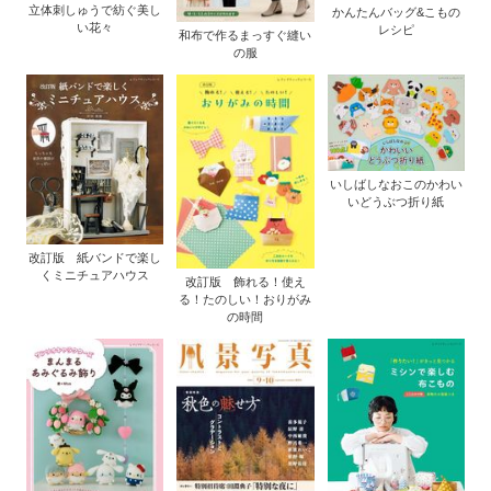
立体刺しゅうで紡ぐ美し
かんたんバッグ&こもの
い花々
レシピ
和布で作るまっすぐ縫い
の服
いしばしなおこのかわい
いどうぶつ折り紙
改訂版 紙バンドで楽し
くミニチュアハウス
改訂版 飾れる！使え
る！たのしい！おりがみ
の時間