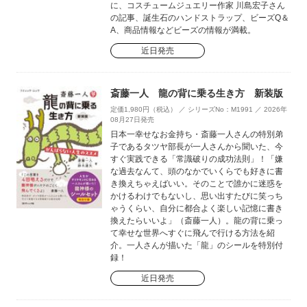
に、コスチュームジュエリー作家 川島宏子さん
の記事、誕生石のハンドストラップ、ビーズQ＆
A、商品情報などビーズの情報が満載。
近日発売
斎藤一人 龍の背に乗る生き方 新装版
定価1,980円（税込） ／ シリーズNo：M1991 ／ 2026年
08月27日発売
日本一幸せなお金持ち・斎藤一人さんの特別弟
子であるタツヤ部長が一人さんから聞いた、今
すぐ実践できる「常識破りの成功法則」！「嫌
な過去なんて、頭のなかでいくらでも好きに書
き換えちゃえばいい。そのことで誰かに迷惑を
かけるわけでもないし、思い出すたびに笑っち
ゃうくらい、自分に都合よく楽しい記憶に書き
換えたらいいよ」（斎藤一人）。龍の背に乗っ
て幸せな世界へすぐに飛んで行ける方法を紹
介。一人さんが描いた「龍」のシールを特別付
録！
近日発売