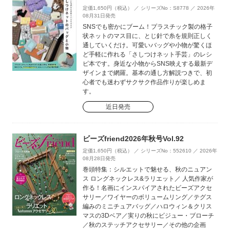
定価1,650円（税込） ／ シリーズNo：S8778 ／ 2026年
08月31日発売
SNSでも密かにブーム！プラスチック製の格子
状ネットのマス目に、とじ針で糸を規則正しく
通していくだけ。可愛いバッグや小物が驚くほ
ど手軽に作れる「さしつけネット手芸」のレシ
ピ本です。身近な小物からSNS映えする最新デ
ザインまで網羅。基本の通し方解説つきで、初
心者でも迷わずサクサク作品作りが楽しめま
す。
近日発売
ビーズfriend2026年秋号Vol.92
定価1,650円（税込） ／ シリーズNo：552610 ／ 2026年
08月28日発売
巻頭特集：シルエットで魅せる、秋のニュアン
ス ロングネックレス&ラリエット／ 人気作家が
作る！名画にインスパイアされたビーズアクセ
サリー／ワイヤーのボリュームリング／テグス
編みのミニチュアバッグ／ハロウィン＆クリス
マスの3Dベア／実りの秋にビジュー・ブローチ
／秋のステッチアクセサリー／その他の企画