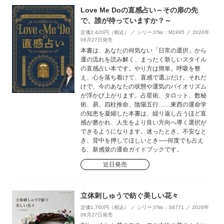
Love Me Doの直感占い～その扉の先
で、誰が待っていますか？～
定価2,420円（税込） ／ シリーズNo：M1995 ／ 2026年
08月27日発売
本書は、あなたの何気ない「日常の選択」から
運の流れを読み解く、まったく新しいスタイル
の直感占い本です。やり方は簡単。呼吸を整
え、心を落ち着けて、直感で選ぶだけ。それだ
けで、今のあなたの状態や運気のバイオリズム
が浮かび上がります。占星術、タロット、数秘
術、易、四柱推命、陰陽五行……東西の運命学
の知恵を凝縮した本書は、繰り返し占うほど直
感が磨かれ、人生をより良い方向へ導く選択が
できるようになります。迷ったとき、不安なと
き、背中を押してほしいとき──何度でも占え
る、新感覚の運命ガイドブックです。
近日発売
立体刺しゅうで紡ぐ美しい花々
定価1,760円（税込） ／ シリーズNo：S8771 ／ 2026年
08月27日発売