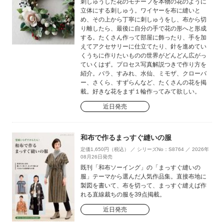
刺しゅうした花のモチーフを本物の花のように
立体にする刺しゅう。ワイヤーを布に縫いと
め、その上から丁寧に刺しゅうをし、布から切
り離したら、最後に自分の手で花の形へと形成
する。たくさん作って部屋に飾ったり、手を加
えてアクセサリーに仕立てたり、針を進めてい
くうちに作りたいものの世界がどんどん広がっ
ていくはず。プロセス写真解説つきで作り方を
紹介。バラ、すみれ、水仙、ミモザ、クローバ
ー、さくら、すずらんなど、たくさんの花を掲
載。好きな花をまず１輪作ってみて欲しい。
近日発売
和布で作るまっすぐ縫いの服
定価1,650円（税込） ／ シリーズNo：S8764 ／ 2026年
08月26日発売
既刊「和布ソーイング」の「まっすぐ縫いの
服」テーマから選んだ人気作品集。直接布地に
製図を書いて、布を切って、まっすぐ縫えば作
れる直線裁ちの服を39点掲載。
近日発売