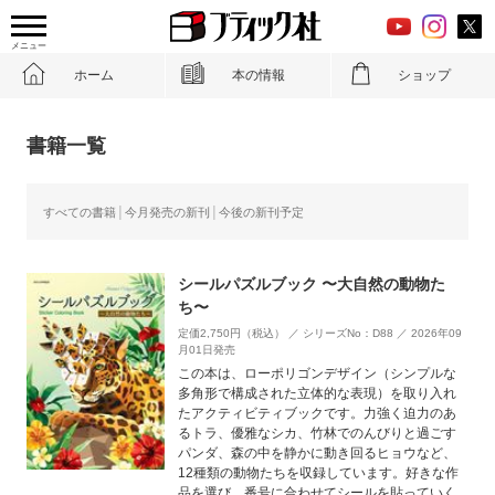
メニュー
ホーム
本の情報
ショップ
書籍一覧
すべての書籍
今月発売の新刊
今後の新刊予定
シールパズルブック 〜大自然の動物た
ち〜
定価2,750円（税込） ／ シリーズNo：D88 ／ 2026年09
月01日発売
この本は、ローポリゴンデザイン（シンプルな
多角形で構成された立体的な表現）を取り入れ
たアクティビティブックです。力強く迫力のあ
るトラ、優雅なシカ、竹林でのんびりと過ごす
パンダ、森の中を静かに動き回るヒョウなど、
12種類の動物たちを収録しています。好きな作
品を選び、番号に合わせてシールを貼っていく