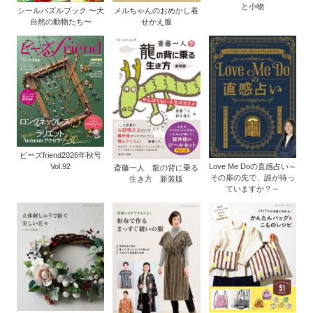
と小物
シールパズルブック 〜大
メルちゃんのおめかし着
自然の動物たち〜
せかえ服
ビーズfriend2026年秋号
Vol.92
Love Me Doの直感占い～
斎藤一人 龍の背に乗る
その扉の先で、誰が待っ
生き方 新装版
ていますか？～