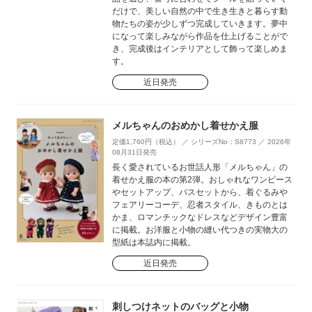
だけで、美しい自然の中で生き生きと暮らす動
物たちの姿が少しずつ完成していきます。夢中
になって楽しみながら作品を仕上げることがで
き、完成後はインテリアとして飾って楽しめま
す。
近日発売
メルちゃんのおめかし着せかえ服
定価1,760円（税込） ／ シリーズNo：S8773 ／ 2026年
08月31日発売
長く愛されているお世話人形「メルちゃん」の
着せかえ服の本の第2弾。おしゃれなワンピース
やセットアップ、バスセットから、着ぐるみや
フェアリーコーデ、忍者スタイル、きものとは
かま、ロマンチックなドレスなどデザイン豊富
に掲載。お洋服と小物の縫い代つきの実物大の
型紙は本誌内に掲載。
近日発売
刺しつけネットのバッグと小物