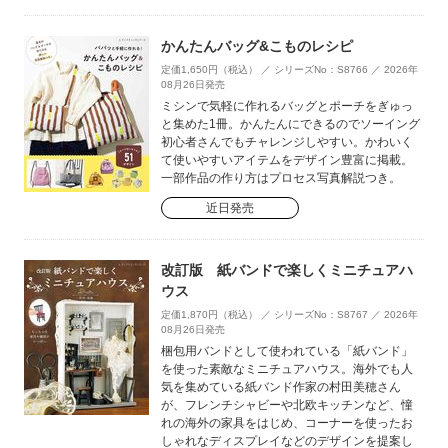
かんたんバッグ&こものレシピ
定価1,650円（税込） ／ シリーズNo：S8766 ／ 2026年
08月26日発売
ミシンで気軽に作れるバッグとポーチをぎゅっ
と集めた1冊。かんたんにできるのでソーイング
初心者さんでもチャレンジしやすい。かわいく
て使いやすいアイテムをデザイン豊富に掲載。
一部作品の作り方はプロセス写真解説つき。
近日発売
改訂版 紙バンドで楽しくミニチュアハ
ウス
定価1,870円（税込） ／ シリーズNo：S8767 ／ 2026年
08月26日発売
梱包用バンドとして使われている「紙バンド」
を使った素敵なミニチュアハウス。海外でも人
気を集めている紙バンド作家の村田美穂さん
が、フレンチシャビーや北欧キッチンなど、憧
れの海外の家具をはじめ、コーナーを使ったお
しゃれなディスプレイなどのデザインを提案し