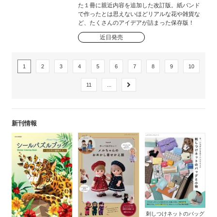
た１冊に親近内容を追加した改訂版。紙バンド
で作ったとは思えないほどリアルな花や雑貨な
ど、たくさんのアイデアが詰まった保存版！
近日発売
1
2
3
4
5
6
7
8
9
10
11
...
新刊情報
刺しつけネットのバッグ