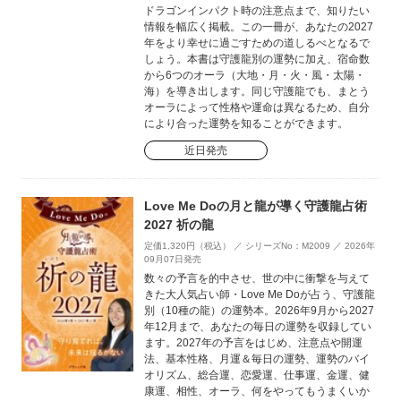
ドラゴンインパクト時の注意点まで、知りたい
情報を幅広く掲載。この一冊が、あなたの2027
年をより幸せに過ごすための道しるべとなるで
しょう。本書は守護龍別の運勢に加え、宿命数
から6つのオーラ（大地・月・火・風・太陽・
海）を導き出します。同じ守護龍でも、まとう
オーラによって性格や運命は異なるため、自分
により合った運勢を知ることができます。
近日発売
Love Me Doの月と龍が導く守護龍占術
2027 祈の龍
定価1,320円（税込） ／ シリーズNo：M2009 ／ 2026年
09月07日発売
数々の予言を的中させ、世の中に衝撃を与えて
きた大人気占い師・Love Me Doが占う、守護龍
別（10種の龍）の運勢本。2026年9月から2027
年12月まで、あなたの毎日の運勢を収録してい
ます。2027年の予言をはじめ、注意点や開運
法、基本性格、月運＆毎日の運勢、運勢のバイ
オリズム、総合運、恋愛運、仕事運、金運、健
康運、相性、オーラ、何をやってもうまくいか