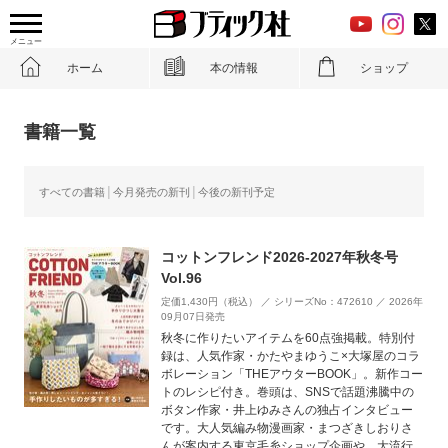
メニュー
ホーム
本の情報
ショップ
書籍一覧
すべての書籍
今月発売の新刊
今後の新刊予定
コットンフレンド2026-2027年秋冬号
Vol.96
定価1,430円（税込） ／ シリーズNo：472610 ／ 2026年
09月07日発売
秋冬に作りたいアイテムを60点強掲載。特別付
録は、人気作家・かたやまゆうこ×大塚屋のコラ
ボレーション「THEアウターBOOK」。新作コー
トのレシピ付き。巻頭は、SNSで話題沸騰中の
ボタン作家・井上ゆみさんの独占インタビュー
です。大人気編み物漫画家・まつざきしおりさ
んが案内する東京毛糸ショップ企画や、大流行