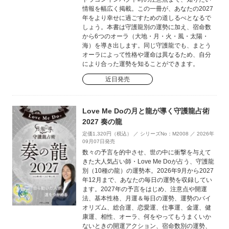
情報を幅広く掲載。この一冊が、あなたの2027
年をより幸せに過ごすための道しるべとなるで
しょう。本書は守護龍別の運勢に加え、宿命数
から6つのオーラ（大地・月・火・風・太陽・
海）を導き出します。同じ守護龍でも、まとう
オーラによって性格や運命は異なるため、自分
により合った運勢を知ることができます。
近日発売
Love Me Doの月と龍が導く守護龍占術
2027 奏の龍
定価1,320円（税込） ／ シリーズNo：M2008 ／ 2026年
09月07日発売
数々の予言を的中させ、世の中に衝撃を与えて
きた大人気占い師・Love Me Doが占う、守護龍
別（10種の龍）の運勢本。2026年9月から2027
年12月まで、あなたの毎日の運勢を収録してい
ます。2027年の予言をはじめ、注意点や開運
法、基本性格、月運＆毎日の運勢、運勢のバイ
オリズム、総合運、恋愛運、仕事運、金運、健
康運、相性、オーラ、何をやってもうまくいか
ないときの開運アクション、宿命数別の運勢、