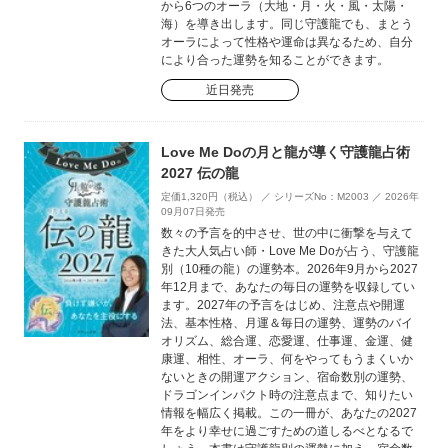
から6つのオーラ（大地・月・火・風・太陽・
海）を導き出します。同じ守護龍でも、まとう
オーラによって性格や運命は異なるため、自分
により合った運勢を知ることができます。
近日発売
Love Me Doの月と龍が導く守護龍占術
2027 伝の龍
定価1,320円（税込） ／ シリーズNo：M2003 ／ 2026年
09月07日発売
数々の予言を的中させ、世の中に衝撃を与えて
きた大人気占い師・Love Me Doが占う、守護龍
別（10種の龍）の運勢本。2026年9月から2027
年12月まで、あなたの毎日の運勢を収録してい
ます。2027年の予言をはじめ、注意点や開運
法、基本性格、月運＆毎日の運勢、運勢のバイ
オリズム、総合運、恋愛運、仕事運、金運、健
康運、相性、オーラ、何をやってもうまくいか
ないときの開運アクション、宿命数別の運勢、
ドラゴンインパクト時の注意点まで、知りたい
情報を幅広く掲載。この一冊が、あなたの2027
年をより幸せに過ごすための道しるべとなるで