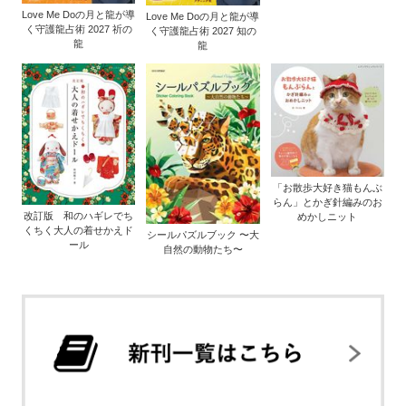
Love Me Doの月と龍が導
Love Me Doの月と龍が導
く守護龍占術 2027 祈の
く守護龍占術 2027 知の
龍
龍
「お散歩大好き猫もんぶ
らん」とかぎ針編みのお
改訂版 和のハギレでち
めかしニット
くちく大人の着せかえド
シールパズルブック 〜大
ール
自然の動物たち〜