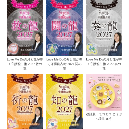
Love Me Doの月と龍が導
Love Me Doの月と龍が導
Love Me Doの月と龍が導
く守護龍占術 2027 救の
く守護龍占術 2027 闘の
く守護龍占術 2027 奏の
龍
龍
龍
改訂版 モコモコ どうぶ
つ刺しゅう