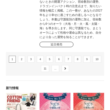
ないときの開運アクション、宿命数別の運勢、
ドラゴンインパクト時の注意点まで、知りたい
情報を幅広く掲載。この一冊が、あなたの2027
年をより幸せに過ごすための道しるべとなるで
しょう。本書は守護龍別の運勢に加え、宿命数
から6つのオーラ（大地・月・火・風・太陽・
海）を導き出します。同じ守護龍でも、まとう
オーラによって性格や運命は異なるため、自分
により合った運勢を知ることができます。
近日発売
1
2
3
4
5
6
7
8
9
10
11
...
新刊情報