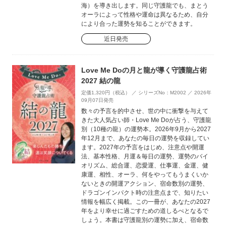
海）を導き出します。同じ守護龍でも、まとう
オーラによって性格や運命は異なるため、自分
により合った運勢を知ることができます。
近日発売
Love Me Doの月と龍が導く守護龍占術
2027 結の龍
定価1,320円（税込） ／ シリーズNo：M2002 ／ 2026年
09月07日発売
数々の予言を的中させ、世の中に衝撃を与えて
きた大人気占い師・Love Me Doが占う、守護龍
別（10種の龍）の運勢本。2026年9月から2027
年12月まで、あなたの毎日の運勢を収録してい
ます。2027年の予言をはじめ、注意点や開運
法、基本性格、月運＆毎日の運勢、運勢のバイ
オリズム、総合運、恋愛運、仕事運、金運、健
康運、相性、オーラ、何をやってもうまくいか
ないときの開運アクション、宿命数別の運勢、
ドラゴンインパクト時の注意点まで、知りたい
情報を幅広く掲載。この一冊が、あなたの2027
年をより幸せに過ごすための道しるべとなるで
しょう。本書は守護龍別の運勢に加え、宿命数