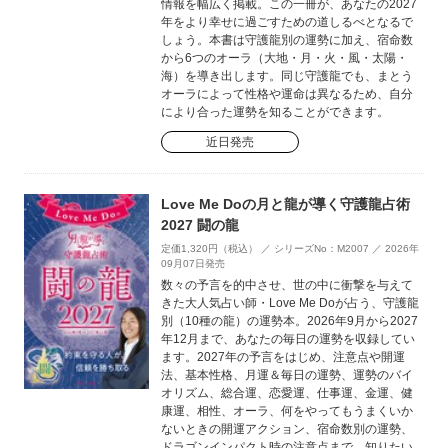
情報を幅広く掲載。この一冊が、あなたの2027
年をより幸せに過ごすための道しるべとなるで
しょう。本書は守護龍別の運勢に加え、宿命数
から6つのオーラ（大地・月・火・風・太陽・
海）を導き出します。同じ守護龍でも、まとう
オーラによって性格や運命は異なるため、自分
により合った運勢を知ることができます。
近日発売
Love Me Doの月と龍が導く守護龍占術
2027 闘の龍
定価1,320円（税込） ／ シリーズNo：M2007 ／ 2026年
09月07日発売
数々の予言を的中させ、世の中に衝撃を与えて
きた大人気占い師・Love Me Doが占う、守護龍
別（10種の龍）の運勢本。2026年9月から2027
年12月まで、あなたの毎日の運勢を収録してい
ます。2027年の予言をはじめ、注意点や開運
法、基本性格、月運＆毎日の運勢、運勢のバイ
オリズム、総合運、恋愛運、仕事運、金運、健
康運、相性、オーラ、何をやってもうまくいか
ないときの開運アクション、宿命数別の運勢、
ドラゴンインパクト時の注意点まで、知りたい