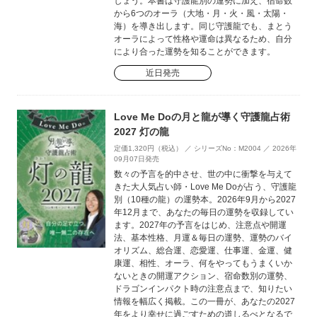
しょう。本書は守護龍別の運勢に加え、宿命数
から6つのオーラ（大地・月・火・風・太陽・
海）を導き出します。同じ守護龍でも、まとう
オーラによって性格や運命は異なるため、自分
により合った運勢を知ることができます。
近日発売
Love Me Doの月と龍が導く守護龍占術
2027 灯の龍
定価1,320円（税込） ／ シリーズNo：M2004 ／ 2026年
09月07日発売
数々の予言を的中させ、世の中に衝撃を与えて
きた大人気占い師・Love Me Doが占う、守護龍
別（10種の龍）の運勢本。2026年9月から2027
年12月まで、あなたの毎日の運勢を収録してい
ます。2027年の予言をはじめ、注意点や開運
法、基本性格、月運＆毎日の運勢、運勢のバイ
オリズム、総合運、恋愛運、仕事運、金運、健
康運、相性、オーラ、何をやってもうまくいか
ないときの開運アクション、宿命数別の運勢、
ドラゴンインパクト時の注意点まで、知りたい
情報を幅広く掲載。この一冊が、あなたの2027
年をより幸せに過ごすための道しるべとなるで