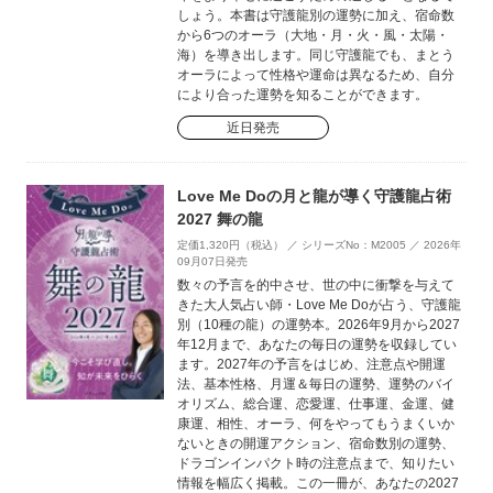
しょう。本書は守護龍別の運勢に加え、宿命数
から6つのオーラ（大地・月・火・風・太陽・
海）を導き出します。同じ守護龍でも、まとう
オーラによって性格や運命は異なるため、自分
により合った運勢を知ることができます。
近日発売
Love Me Doの月と龍が導く守護龍占術
2027 舞の龍
定価1,320円（税込） ／ シリーズNo：M2005 ／ 2026年
09月07日発売
数々の予言を的中させ、世の中に衝撃を与えて
きた大人気占い師・Love Me Doが占う、守護龍
別（10種の龍）の運勢本。2026年9月から2027
年12月まで、あなたの毎日の運勢を収録してい
ます。2027年の予言をはじめ、注意点や開運
法、基本性格、月運＆毎日の運勢、運勢のバイ
オリズム、総合運、恋愛運、仕事運、金運、健
康運、相性、オーラ、何をやってもうまくいか
ないときの開運アクション、宿命数別の運勢、
ドラゴンインパクト時の注意点まで、知りたい
情報を幅広く掲載。この一冊が、あなたの2027