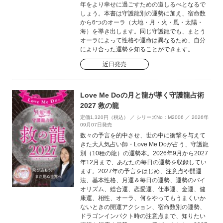
年をより幸せに過ごすための道しるべとなるで
しょう。本書は守護龍別の運勢に加え、宿命数
から6つのオーラ（大地・月・火・風・太陽・
海）を導き出します。同じ守護龍でも、まとう
オーラによって性格や運命は異なるため、自分
により合った運勢を知ることができます。
近日発売
Love Me Doの月と龍が導く守護龍占術
2027 救の龍
定価1,320円（税込） ／ シリーズNo：M2006 ／ 2026年
09月07日発売
数々の予言を的中させ、世の中に衝撃を与えて
きた大人気占い師・Love Me Doが占う、守護龍
別（10種の龍）の運勢本。2026年9月から2027
年12月まで、あなたの毎日の運勢を収録してい
ます。2027年の予言をはじめ、注意点や開運
法、基本性格、月運＆毎日の運勢、運勢のバイ
オリズム、総合運、恋愛運、仕事運、金運、健
康運、相性、オーラ、何をやってもうまくいか
ないときの開運アクション、宿命数別の運勢、
ドラゴンインパクト時の注意点まで、知りたい