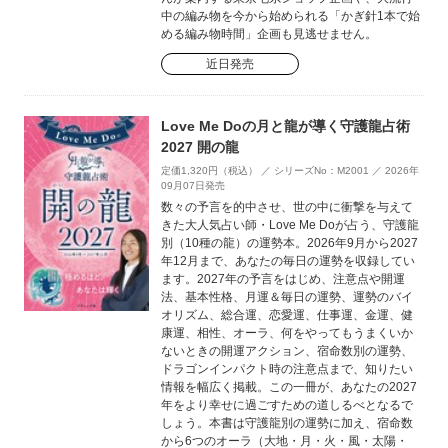
中の編み物を今から始められる「かぎ針1本で始
める編み物時間」企画も見逃せません。
近日発売
Love Me Doの月と龍が導く守護龍占術
2027 開の龍
定価1,320円（税込） ／ シリーズNo：M2001 ／ 2026年
09月07日発売
数々の予言を的中させ、世の中に衝撃を与えて
きた大人気占い師・Love Me Doが占う、守護龍
別（10種の龍）の運勢本。2026年9月から2027
年12月まで、あなたの毎日の運勢を収録してい
ます。2027年の予言をはじめ、注意点や開運
法、基本性格、月運＆毎日の運勢、運勢のバイ
オリズム、総合運、恋愛運、仕事運、金運、健
康運、相性、オーラ、何をやってもうまくいか
ないときの開運アクション、宿命数別の運勢、
ドラゴンインパクト時の注意点まで、知りたい
情報を幅広く掲載。この一冊が、あなたの2027
年をより幸せに過ごすための道しるべとなるで
しょう。本書は守護龍別の運勢に加え、宿命数
から6つのオーラ（大地・月・火・風・太陽・