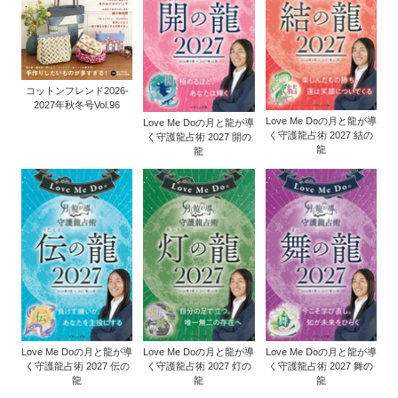
コットンフレンド2026-
2027年秋冬号Vol.96
Love Me Doの月と龍が導
Love Me Doの月と龍が導
く守護龍占術 2027 結の
く守護龍占術 2027 開の
龍
龍
Love Me Doの月と龍が導
Love Me Doの月と龍が導
Love Me Doの月と龍が導
く守護龍占術 2027 伝の
く守護龍占術 2027 灯の
く守護龍占術 2027 舞の
龍
龍
龍