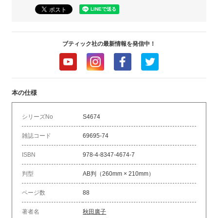
ブティック社の最新情報を発信中！
本の仕様
シリーズNo
S4674
雑誌コード
69695-74
ISBN
978-4-8347-4674-7
判型
AB判（260mm × 210mm）
ページ数
88
著者名
秋田廣子