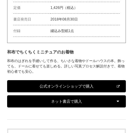
定価
1,426円（税込）
書店発売日
2018年08月30日
付録
綴込み型紙1点
和布でちくちくミニチュアのお着物
和布のはぎれを手縫いして作る、ちいさな着物やドールハウスの本。飾っ
ても、ドールに着せても楽しめる。詳しい写真プロセス解説付きで、着物
初心者でも安心。
公式オンラインショップで購入
ネット書店で購入