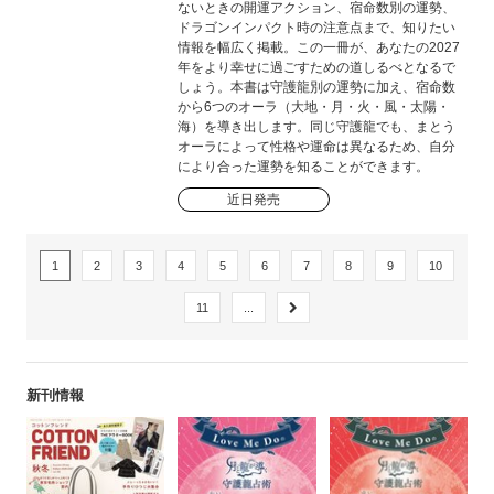
ないときの開運アクション、宿命数別の運勢、
ドラゴンインパクト時の注意点まで、知りたい
情報を幅広く掲載。この一冊が、あなたの2027
年をより幸せに過ごすための道しるべとなるで
しょう。本書は守護龍別の運勢に加え、宿命数
から6つのオーラ（大地・月・火・風・太陽・
海）を導き出します。同じ守護龍でも、まとう
オーラによって性格や運命は異なるため、自分
により合った運勢を知ることができます。
近日発売
1
2
3
4
5
6
7
8
9
10
11
...
新刊情報