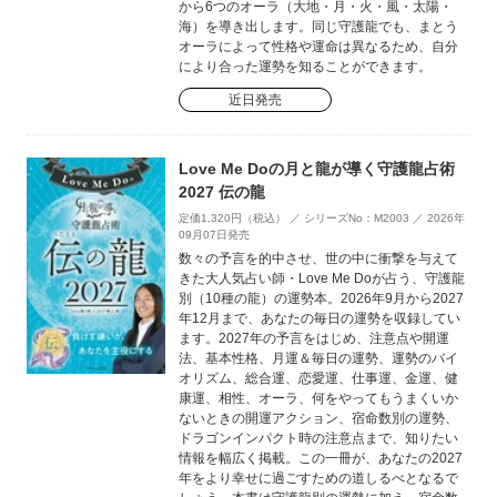
から6つのオーラ（大地・月・火・風・太陽・
海）を導き出します。同じ守護龍でも、まとう
オーラによって性格や運命は異なるため、自分
により合った運勢を知ることができます。
近日発売
Love Me Doの月と龍が導く守護龍占術
2027 伝の龍
定価1,320円（税込） ／ シリーズNo：M2003 ／ 2026年
09月07日発売
数々の予言を的中させ、世の中に衝撃を与えて
きた大人気占い師・Love Me Doが占う、守護龍
別（10種の龍）の運勢本。2026年9月から2027
年12月まで、あなたの毎日の運勢を収録してい
ます。2027年の予言をはじめ、注意点や開運
法、基本性格、月運＆毎日の運勢、運勢のバイ
オリズム、総合運、恋愛運、仕事運、金運、健
康運、相性、オーラ、何をやってもうまくいか
ないときの開運アクション、宿命数別の運勢、
ドラゴンインパクト時の注意点まで、知りたい
情報を幅広く掲載。この一冊が、あなたの2027
年をより幸せに過ごすための道しるべとなるで