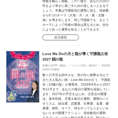
情報を幅広く掲載。この一冊が、あなたの2027
年をより幸せに過ごすための道しるべとなるで
しょう。本書は守護龍別の運勢に加え、宿命数
から6つのオーラ（大地・月・火・風・太陽・
海）を導き出します。同じ守護龍でも、まとう
オーラによって性格や運命は異なるため、自分
により合った運勢を知ることができます。
近日発売
Love Me Doの月と龍が導く守護龍占術
2027 闘の龍
定価1,320円（税込） ／ シリーズNo：M2007 ／ 2026年
09月07日発売
数々の予言を的中させ、世の中に衝撃を与えて
きた大人気占い師・Love Me Doが占う、守護龍
別（10種の龍）の運勢本。2026年9月から2027
年12月まで、あなたの毎日の運勢を収録してい
ます。2027年の予言をはじめ、注意点や開運
法、基本性格、月運＆毎日の運勢、運勢のバイ
オリズム、総合運、恋愛運、仕事運、金運、健
康運、相性、オーラ、何をやってもうまくいか
ないときの開運アクション、宿命数別の運勢、
ドラゴンインパクト時の注意点まで、知りたい