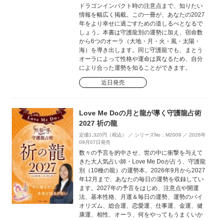
ドラゴンインパクト時の注意点まで、知りたい
情報を幅広く掲載。この一冊が、あなたの2027
年をより幸せに過ごすための道しるべとなるで
しょう。本書は守護龍別の運勢に加え、宿命数
から6つのオーラ（大地・月・火・風・太陽・
海）を導き出します。同じ守護龍でも、まとう
オーラによって性格や運命は異なるため、自分
により合った運勢を知ることができます。
近日発売
Love Me Doの月と龍が導く守護龍占術
2027 祈の龍
定価1,320円（税込） ／ シリーズNo：M2009 ／ 2026年
09月07日発売
数々の予言を的中させ、世の中に衝撃を与えて
きた大人気占い師・Love Me Doが占う、守護龍
別（10種の龍）の運勢本。2026年9月から2027
年12月まで、あなたの毎日の運勢を収録してい
ます。2027年の予言をはじめ、注意点や開運
法、基本性格、月運＆毎日の運勢、運勢のバイ
オリズム、総合運、恋愛運、仕事運、金運、健
康運、相性、オーラ、何をやってもうまくいか