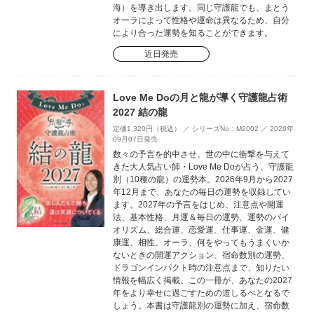
海）を導き出します。同じ守護龍でも、まとう
オーラによって性格や運命は異なるため、自分
により合った運勢を知ることができます。
近日発売
Love Me Doの月と龍が導く守護龍占術
2027 結の龍
定価1,320円（税込） ／ シリーズNo：M2002 ／ 2026年
09月07日発売
数々の予言を的中させ、世の中に衝撃を与えて
きた大人気占い師・Love Me Doが占う、守護龍
別（10種の龍）の運勢本。2026年9月から2027
年12月まで、あなたの毎日の運勢を収録してい
ます。2027年の予言をはじめ、注意点や開運
法、基本性格、月運＆毎日の運勢、運勢のバイ
オリズム、総合運、恋愛運、仕事運、金運、健
康運、相性、オーラ、何をやってもうまくいか
ないときの開運アクション、宿命数別の運勢、
ドラゴンインパクト時の注意点まで、知りたい
情報を幅広く掲載。この一冊が、あなたの2027
年をより幸せに過ごすための道しるべとなるで
しょう。本書は守護龍別の運勢に加え、宿命数