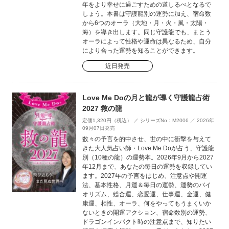
年をより幸せに過ごすための道しるべとなるで
しょう。本書は守護龍別の運勢に加え、宿命数
から6つのオーラ（大地・月・火・風・太陽・
海）を導き出します。同じ守護龍でも、まとう
オーラによって性格や運命は異なるため、自分
により合った運勢を知ることができます。
近日発売
Love Me Doの月と龍が導く守護龍占術
2027 救の龍
定価1,320円（税込） ／ シリーズNo：M2006 ／ 2026年
09月07日発売
数々の予言を的中させ、世の中に衝撃を与えて
きた大人気占い師・Love Me Doが占う、守護龍
別（10種の龍）の運勢本。2026年9月から2027
年12月まで、あなたの毎日の運勢を収録してい
ます。2027年の予言をはじめ、注意点や開運
法、基本性格、月運＆毎日の運勢、運勢のバイ
オリズム、総合運、恋愛運、仕事運、金運、健
康運、相性、オーラ、何をやってもうまくいか
ないときの開運アクション、宿命数別の運勢、
ドラゴンインパクト時の注意点まで、知りたい