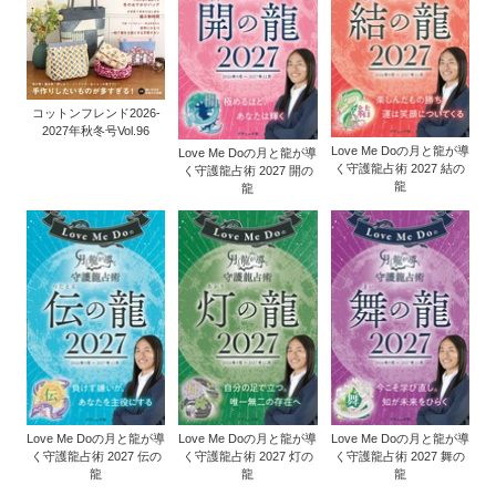
コットンフレンド2026-
2027年秋冬号Vol.96
Love Me Doの月と龍が導
Love Me Doの月と龍が導
く守護龍占術 2027 結の
く守護龍占術 2027 開の
龍
龍
Love Me Doの月と龍が導
Love Me Doの月と龍が導
Love Me Doの月と龍が導
く守護龍占術 2027 伝の
く守護龍占術 2027 灯の
く守護龍占術 2027 舞の
龍
龍
龍