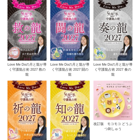
Love Me Doの月と龍が導
Love Me Doの月と龍が導
Love Me Doの月と龍が導
く守護龍占術 2027 救の
く守護龍占術 2027 闘の
く守護龍占術 2027 奏の
龍
龍
龍
改訂版 モコモコ どうぶ
つ刺しゅう