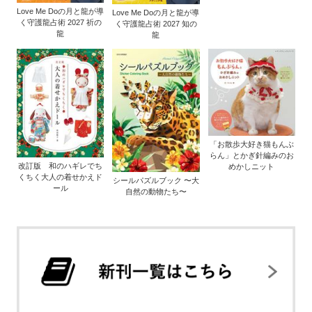
Love Me Doの月と龍が導
Love Me Doの月と龍が導
く守護龍占術 2027 祈の
く守護龍占術 2027 知の
龍
龍
「お散歩大好き猫もんぶ
らん」とかぎ針編みのお
改訂版 和のハギレでち
めかしニット
くちく大人の着せかえド
シールパズルブック 〜大
ール
自然の動物たち〜