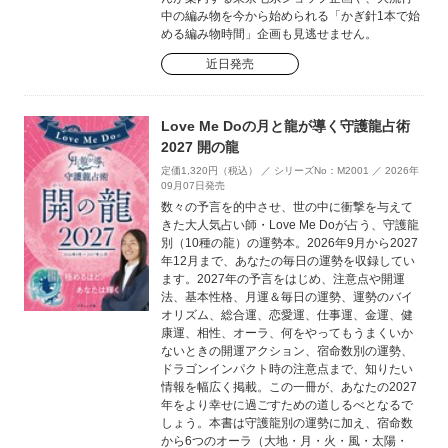
中の編み物を今から始められる「かぎ針1本で始
める編み物時間」企画も見逃せません。
近日発売
Love Me Doの月と龍が導く守護龍占術
2027 開の龍
定価1,320円（税込） ／ シリーズNo：M2001 ／ 2026年
09月07日発売
数々の予言を的中させ、世の中に衝撃を与えて
きた大人気占い師・Love Me Doが占う、守護龍
別（10種の龍）の運勢本。2026年9月から2027
年12月まで、あなたの毎日の運勢を収録してい
ます。2027年の予言をはじめ、注意点や開運
法、基本性格、月運＆毎日の運勢、運勢のバイ
オリズム、総合運、恋愛運、仕事運、金運、健
康運、相性、オーラ、何をやってもうまくいか
ないときの開運アクション、宿命数別の運勢、
ドラゴンインパクト時の注意点まで、知りたい
情報を幅広く掲載。この一冊が、あなたの2027
年をより幸せに過ごすための道しるべとなるで
しょう。本書は守護龍別の運勢に加え、宿命数
から6つのオーラ（大地・月・火・風・太陽・