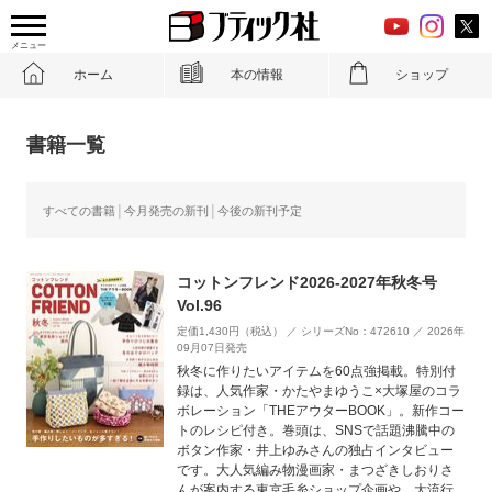
メニュー
ホーム
本の情報
ショップ
書籍一覧
すべての書籍
今月発売の新刊
今後の新刊予定
コットンフレンド2026-2027年秋冬号
Vol.96
定価1,430円（税込） ／ シリーズNo：472610 ／ 2026年
09月07日発売
秋冬に作りたいアイテムを60点強掲載。特別付
録は、人気作家・かたやまゆうこ×大塚屋のコラ
ボレーション「THEアウターBOOK」。新作コー
トのレシピ付き。巻頭は、SNSで話題沸騰中の
ボタン作家・井上ゆみさんの独占インタビュー
です。大人気編み物漫画家・まつざきしおりさ
んが案内する東京毛糸ショップ企画や、大流行