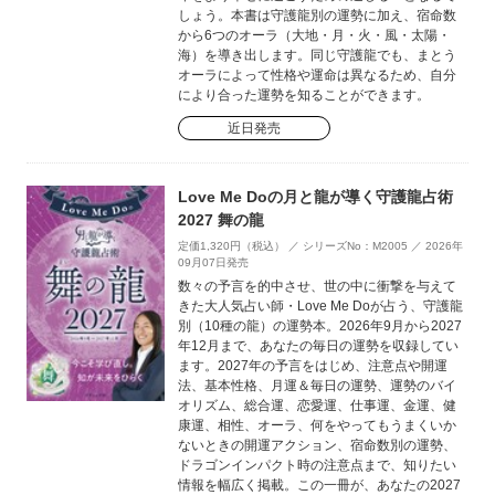
しょう。本書は守護龍別の運勢に加え、宿命数
から6つのオーラ（大地・月・火・風・太陽・
海）を導き出します。同じ守護龍でも、まとう
オーラによって性格や運命は異なるため、自分
により合った運勢を知ることができます。
近日発売
Love Me Doの月と龍が導く守護龍占術
2027 舞の龍
定価1,320円（税込） ／ シリーズNo：M2005 ／ 2026年
09月07日発売
数々の予言を的中させ、世の中に衝撃を与えて
きた大人気占い師・Love Me Doが占う、守護龍
別（10種の龍）の運勢本。2026年9月から2027
年12月まで、あなたの毎日の運勢を収録してい
ます。2027年の予言をはじめ、注意点や開運
法、基本性格、月運＆毎日の運勢、運勢のバイ
オリズム、総合運、恋愛運、仕事運、金運、健
康運、相性、オーラ、何をやってもうまくいか
ないときの開運アクション、宿命数別の運勢、
ドラゴンインパクト時の注意点まで、知りたい
情報を幅広く掲載。この一冊が、あなたの2027