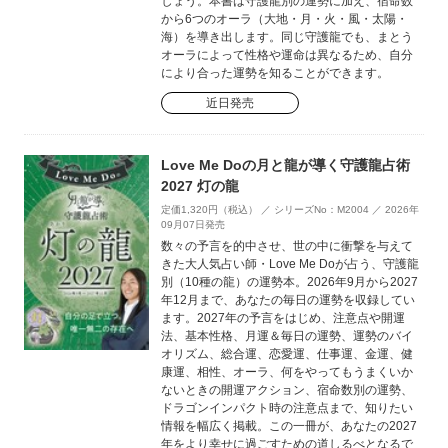
しょう。本書は守護龍別の運勢に加え、宿命数
から6つのオーラ（大地・月・火・風・太陽・
海）を導き出します。同じ守護龍でも、まとう
オーラによって性格や運命は異なるため、自分
により合った運勢を知ることができます。
近日発売
Love Me Doの月と龍が導く守護龍占術
2027 灯の龍
定価1,320円（税込） ／ シリーズNo：M2004 ／ 2026年
09月07日発売
数々の予言を的中させ、世の中に衝撃を与えて
きた大人気占い師・Love Me Doが占う、守護龍
別（10種の龍）の運勢本。2026年9月から2027
年12月まで、あなたの毎日の運勢を収録してい
ます。2027年の予言をはじめ、注意点や開運
法、基本性格、月運＆毎日の運勢、運勢のバイ
オリズム、総合運、恋愛運、仕事運、金運、健
康運、相性、オーラ、何をやってもうまくいか
ないときの開運アクション、宿命数別の運勢、
ドラゴンインパクト時の注意点まで、知りたい
情報を幅広く掲載。この一冊が、あなたの2027
年をより幸せに過ごすための道しるべとなるで