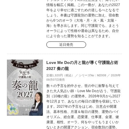
情報を幅広く掲載。この一冊が、あなたの2027
年をより幸せに過ごすための道しるべとなるで
しょう。本書は守護龍別の運勢に加え、宿命数
から6つのオーラ（大地・月・火・風・太陽・
海）を導き出します。同じ守護龍でも、まとう
オーラによって性格や運命は異なるため、自分
により合った運勢を知ることができます。
近日発売
Love Me Doの月と龍が導く守護龍占術
2027 奏の龍
定価1,320円（税込） ／ シリーズNo：M2008 ／ 2026年
09月07日発売
数々の予言を的中させ、世の中に衝撃を与えて
きた大人気占い師・Love Me Doが占う、守護龍
別（10種の龍）の運勢本。2026年9月から2027
年12月まで、あなたの毎日の運勢を収録してい
ます。2027年の予言をはじめ、注意点や開運
法、基本性格、月運＆毎日の運勢、運勢のバイ
オリズム、総合運、恋愛運、仕事運、金運、健
康運、相性、オーラ、何をやってもうまくいか
ないときの開運アクション、宿命数別の運勢、