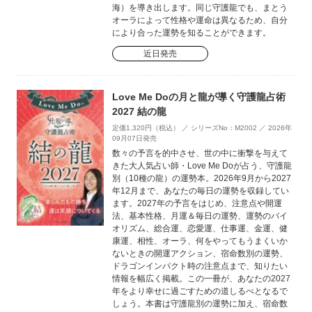
海）を導き出します。同じ守護龍でも、まとう
オーラによって性格や運命は異なるため、自分
により合った運勢を知ることができます。
近日発売
Love Me Doの月と龍が導く守護龍占術
2027 結の龍
定価1,320円（税込） ／ シリーズNo：M2002 ／ 2026年
09月07日発売
数々の予言を的中させ、世の中に衝撃を与えて
きた大人気占い師・Love Me Doが占う、守護龍
別（10種の龍）の運勢本。2026年9月から2027
年12月まで、あなたの毎日の運勢を収録してい
ます。2027年の予言をはじめ、注意点や開運
法、基本性格、月運＆毎日の運勢、運勢のバイ
オリズム、総合運、恋愛運、仕事運、金運、健
康運、相性、オーラ、何をやってもうまくいか
ないときの開運アクション、宿命数別の運勢、
ドラゴンインパクト時の注意点まで、知りたい
情報を幅広く掲載。この一冊が、あなたの2027
年をより幸せに過ごすための道しるべとなるで
しょう。本書は守護龍別の運勢に加え、宿命数