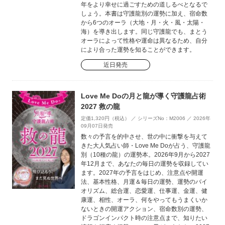
年をより幸せに過ごすための道しるべとなるで
しょう。本書は守護龍別の運勢に加え、宿命数
から6つのオーラ（大地・月・火・風・太陽・
海）を導き出します。同じ守護龍でも、まとう
オーラによって性格や運命は異なるため、自分
により合った運勢を知ることができます。
近日発売
Love Me Doの月と龍が導く守護龍占術
2027 救の龍
定価1,320円（税込） ／ シリーズNo：M2006 ／ 2026年
09月07日発売
数々の予言を的中させ、世の中に衝撃を与えて
きた大人気占い師・Love Me Doが占う、守護龍
別（10種の龍）の運勢本。2026年9月から2027
年12月まで、あなたの毎日の運勢を収録してい
ます。2027年の予言をはじめ、注意点や開運
法、基本性格、月運＆毎日の運勢、運勢のバイ
オリズム、総合運、恋愛運、仕事運、金運、健
康運、相性、オーラ、何をやってもうまくいか
ないときの開運アクション、宿命数別の運勢、
ドラゴンインパクト時の注意点まで、知りたい