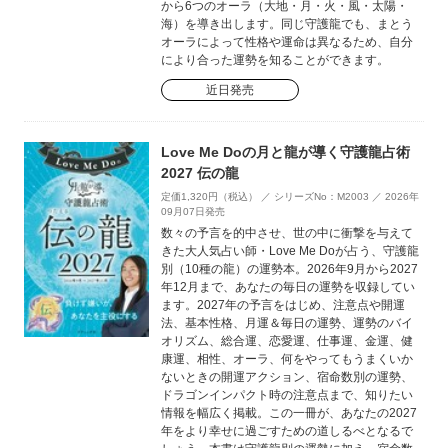
から6つのオーラ（大地・月・火・風・太陽・
海）を導き出します。同じ守護龍でも、まとう
オーラによって性格や運命は異なるため、自分
により合った運勢を知ることができます。
近日発売
Love Me Doの月と龍が導く守護龍占術
2027 伝の龍
定価1,320円（税込） ／ シリーズNo：M2003 ／ 2026年
09月07日発売
数々の予言を的中させ、世の中に衝撃を与えて
きた大人気占い師・Love Me Doが占う、守護龍
別（10種の龍）の運勢本。2026年9月から2027
年12月まで、あなたの毎日の運勢を収録してい
ます。2027年の予言をはじめ、注意点や開運
法、基本性格、月運＆毎日の運勢、運勢のバイ
オリズム、総合運、恋愛運、仕事運、金運、健
康運、相性、オーラ、何をやってもうまくいか
ないときの開運アクション、宿命数別の運勢、
ドラゴンインパクト時の注意点まで、知りたい
情報を幅広く掲載。この一冊が、あなたの2027
年をより幸せに過ごすための道しるべとなるで