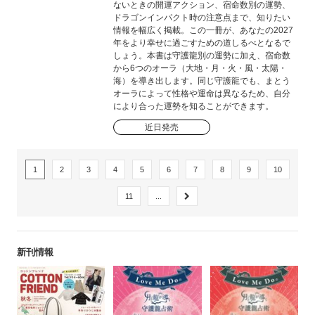
ないときの開運アクション、宿命数別の運勢、
ドラゴンインパクト時の注意点まで、知りたい
情報を幅広く掲載。この一冊が、あなたの2027
年をより幸せに過ごすための道しるべとなるで
しょう。本書は守護龍別の運勢に加え、宿命数
から6つのオーラ（大地・月・火・風・太陽・
海）を導き出します。同じ守護龍でも、まとう
オーラによって性格や運命は異なるため、自分
により合った運勢を知ることができます。
近日発売
1
2
3
4
5
6
7
8
9
10
11
...
新刊情報