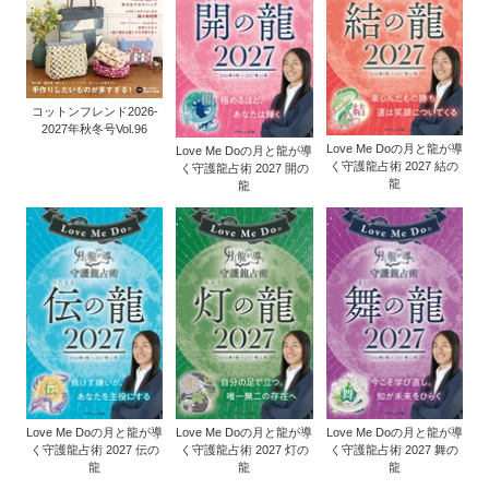
コットンフレンド2026-
2027年秋冬号Vol.96
Love Me Doの月と龍が導
Love Me Doの月と龍が導
く守護龍占術 2027 結の
く守護龍占術 2027 開の
龍
龍
Love Me Doの月と龍が導
Love Me Doの月と龍が導
Love Me Doの月と龍が導
く守護龍占術 2027 伝の
く守護龍占術 2027 灯の
く守護龍占術 2027 舞の
龍
龍
龍