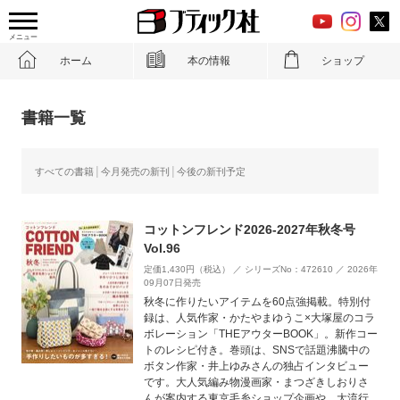
メニュー
ホーム
本の情報
ショップ
書籍一覧
すべての書籍
今月発売の新刊
今後の新刊予定
コットンフレンド2026-2027年秋冬号
Vol.96
定価1,430円（税込） ／ シリーズNo：472610 ／ 2026年
09月07日発売
秋冬に作りたいアイテムを60点強掲載。特別付
録は、人気作家・かたやまゆうこ×大塚屋のコラ
ボレーション「THEアウターBOOK」。新作コー
トのレシピ付き。巻頭は、SNSで話題沸騰中の
ボタン作家・井上ゆみさんの独占インタビュー
です。大人気編み物漫画家・まつざきしおりさ
んが案内する東京毛糸ショップ企画や、大流行