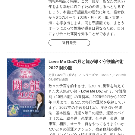
情報を幅広く掲載。この一冊が、あなたの2027
年をより幸せに過ごすための道しるべとなるで
しょう。本書は守護龍別の運勢に加え、宿命数
から6つのオーラ（大地・月・火・風・太陽・
海）を導き出します。同じ守護龍でも、まとう
オーラによって性格や運命は異なるため、自分
により合った運勢を知ることができます。
近日発売
Love Me Doの月と龍が導く守護龍占術
2027 闘の龍
定価1,320円（税込） ／ シリーズNo：M2007 ／ 2026年
09月07日発売
数々の予言を的中させ、世の中に衝撃を与えて
きた大人気占い師・Love Me Doが占う、守護龍
別（10種の龍）の運勢本。2026年9月から2027
年12月まで、あなたの毎日の運勢を収録してい
ます。2027年の予言をはじめ、注意点や開運
法、基本性格、月運＆毎日の運勢、運勢のバイ
オリズム、総合運、恋愛運、仕事運、金運、健
康運、相性、オーラ、何をやってもうまくいか
ないときの開運アクション、宿命数別の運勢、
ドラゴンインパクト時の注意点まで、知りたい