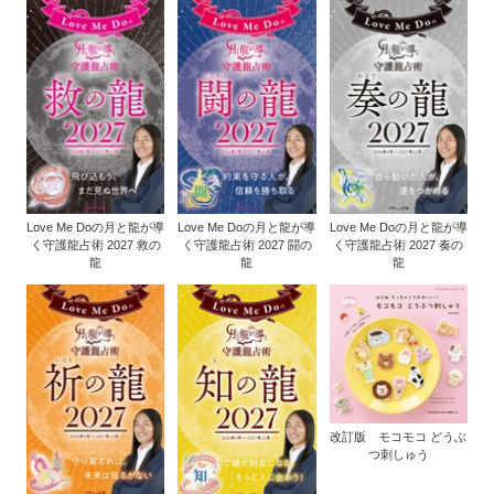
Love Me Doの月と龍が導
Love Me Doの月と龍が導
Love Me Doの月と龍が導
く守護龍占術 2027 救の
く守護龍占術 2027 闘の
く守護龍占術 2027 奏の
龍
龍
龍
改訂版 モコモコ どうぶ
つ刺しゅう