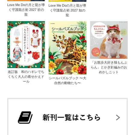
Love Me Doの月と龍が導
Love Me Doの月と龍が導
く守護龍占術 2027 祈の
く守護龍占術 2027 知の
龍
龍
「お散歩大好き猫もんぶ
らん」とかぎ針編みのお
改訂版 和のハギレでち
めかしニット
くちく大人の着せかえド
シールパズルブック 〜大
ール
自然の動物たち〜