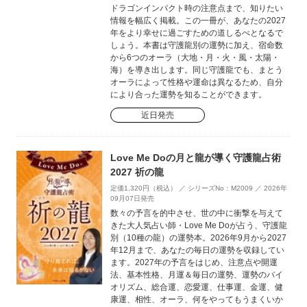
ドラゴンインパクト時の注意点まで、知りたい
情報を幅広く掲載。この一冊が、あなたの2027
年をより幸せに過ごすための道しるべとなるで
しょう。本書は守護龍別の運勢に加え、宿命数
から6つのオーラ（大地・月・火・風・太陽・
海）を導き出します。同じ守護龍でも、まとう
オーラによって性格や運命は異なるため、自分
により合った運勢を知ることができます。
近日発売
Love Me Doの月と龍が導く守護龍占術
2027 祈の龍
定価1,320円（税込） ／ シリーズNo：M2009 ／ 2026年
09月07日発売
数々の予言を的中させ、世の中に衝撃を与えて
きた大人気占い師・Love Me Doが占う、守護龍
別（10種の龍）の運勢本。2026年9月から2027
年12月まで、あなたの毎日の運勢を収録してい
ます。2027年の予言をはじめ、注意点や開運
法、基本性格、月運＆毎日の運勢、運勢のバイ
オリズム、総合運、恋愛運、仕事運、金運、健
康運、相性、オーラ、何をやってもうまくいか