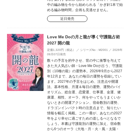
中の編み物を今から始められる「かぎ針1本で始
める編み物時間」企画も見逃せません。
近日発売
Love Me Doの月と龍が導く守護龍占術
2027 開の龍
定価1,320円（税込） ／ シリーズNo：M2001 ／ 2026年
09月07日発売
数々の予言を的中させ、世の中に衝撃を与えて
きた大人気占い師・Love Me Doが占う、守護龍
別（10種の龍）の運勢本。2026年9月から2027
年12月まで、あなたの毎日の運勢を収録してい
ます。2027年の予言をはじめ、注意点や開運
法、基本性格、月運＆毎日の運勢、運勢のバイ
オリズム、総合運、恋愛運、仕事運、金運、健
康運、相性、オーラ、何をやってもうまくいか
ないときの開運アクション、宿命数別の運勢、
ドラゴンインパクト時の注意点まで、知りたい
情報を幅広く掲載。この一冊が、あなたの2027
年をより幸せに過ごすための道しるべとなるで
しょう。本書は守護龍別の運勢に加え、宿命数
から6つのオーラ（大地・月・火・風・太陽・