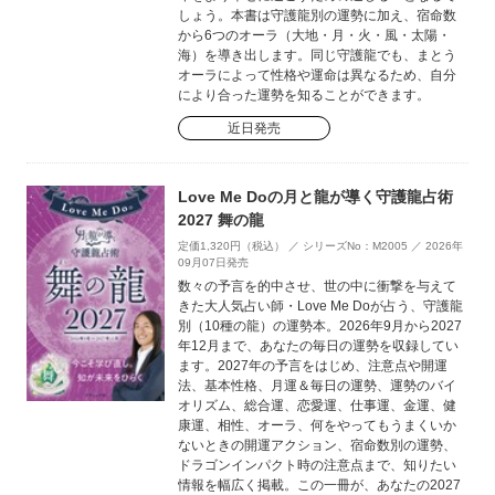
しょう。本書は守護龍別の運勢に加え、宿命数
から6つのオーラ（大地・月・火・風・太陽・
海）を導き出します。同じ守護龍でも、まとう
オーラによって性格や運命は異なるため、自分
により合った運勢を知ることができます。
近日発売
Love Me Doの月と龍が導く守護龍占術
2027 舞の龍
定価1,320円（税込） ／ シリーズNo：M2005 ／ 2026年
09月07日発売
数々の予言を的中させ、世の中に衝撃を与えて
きた大人気占い師・Love Me Doが占う、守護龍
別（10種の龍）の運勢本。2026年9月から2027
年12月まで、あなたの毎日の運勢を収録してい
ます。2027年の予言をはじめ、注意点や開運
法、基本性格、月運＆毎日の運勢、運勢のバイ
オリズム、総合運、恋愛運、仕事運、金運、健
康運、相性、オーラ、何をやってもうまくいか
ないときの開運アクション、宿命数別の運勢、
ドラゴンインパクト時の注意点まで、知りたい
情報を幅広く掲載。この一冊が、あなたの2027