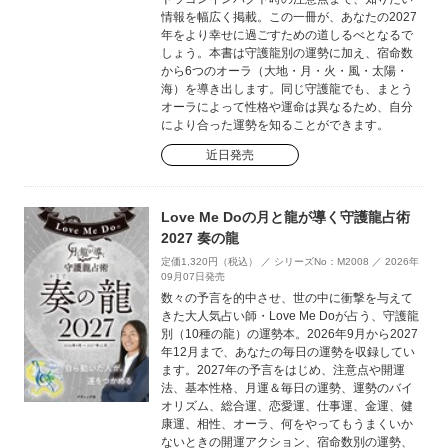
情報を幅広く掲載。この一冊が、あなたの2027
年をより幸せに過ごすための道しるべとなるで
しょう。本書は守護龍別の運勢に加え、宿命数
から6つのオーラ（大地・月・火・風・太陽・
海）を導き出します。同じ守護龍でも、まとう
オーラによって性格や運命は異なるため、自分
により合った運勢を知ることができます。
近日発売
Love Me Doの月と龍が導く守護龍占術
2027 奏の龍
定価1,320円（税込） ／ シリーズNo：M2008 ／ 2026年
09月07日発売
数々の予言を的中させ、世の中に衝撃を与えて
きた大人気占い師・Love Me Doが占う、守護龍
別（10種の龍）の運勢本。2026年9月から2027
年12月まで、あなたの毎日の運勢を収録してい
ます。2027年の予言をはじめ、注意点や開運
法、基本性格、月運＆毎日の運勢、運勢のバイ
オリズム、総合運、恋愛運、仕事運、金運、健
康運、相性、オーラ、何をやってもうまくいか
ないときの開運アクション、宿命数別の運勢、