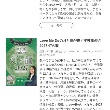
しょう。本書は守護龍別の運勢に加え、宿命数
から6つのオーラ（大地・月・火・風・太陽・
海）を導き出します。同じ守護龍でも、まとう
オーラによって性格や運命は異なるため、自分
により合った運勢を知ることができます。
近日発売
Love Me Doの月と龍が導く守護龍占術
2027 灯の龍
定価1,320円（税込） ／ シリーズNo：M2004 ／ 2026年
09月07日発売
数々の予言を的中させ、世の中に衝撃を与えて
きた大人気占い師・Love Me Doが占う、守護龍
別（10種の龍）の運勢本。2026年9月から2027
年12月まで、あなたの毎日の運勢を収録してい
ます。2027年の予言をはじめ、注意点や開運
法、基本性格、月運＆毎日の運勢、運勢のバイ
オリズム、総合運、恋愛運、仕事運、金運、健
康運、相性、オーラ、何をやってもうまくいか
ないときの開運アクション、宿命数別の運勢、
ドラゴンインパクト時の注意点まで、知りたい
情報を幅広く掲載。この一冊が、あなたの2027
年をより幸せに過ごすための道しるべとなるで