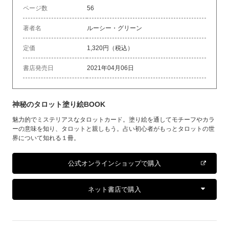
ページ数
56
著者名
ルーシー・グリーン
定価
1,320円（税込）
書店発売日
2021年04月06日
神秘のタロット塗り絵BOOK
魅力的でミステリアスなタロットカード。塗り絵を通してモチーフやカラ
ーの意味を知り、タロットと親しもう。占い初心者がもっとタロットの世
界について知れる１冊。
公式オンラインショップで購入
ネット書店で購入