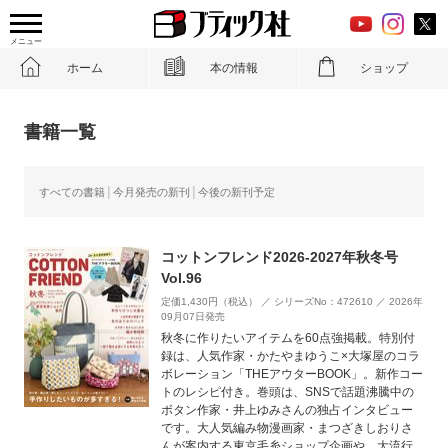
メニュー
ホーム
本の情報
ショップ
書籍一覧
すべての書籍
今月発売の新刊
今後の新刊予定
コットンフレンド2026-2027年秋冬号
Vol.96
定価1,430円（税込） ／ シリーズNo：472610 ／ 2026年
09月07日発売
秋冬に作りたいアイテムを60点強掲載。特別付
録は、人気作家・かたやまゆうこ×大塚屋のコラ
ボレーション「THEアウターBOOK」。新作コー
トのレシピ付き。巻頭は、SNSで話題沸騰中の
ボタン作家・井上ゆみさんの独占インタビュー
です。大人気編み物漫画家・まつざきしおりさ
んが案内する東京毛糸ショップ企画や、大流行