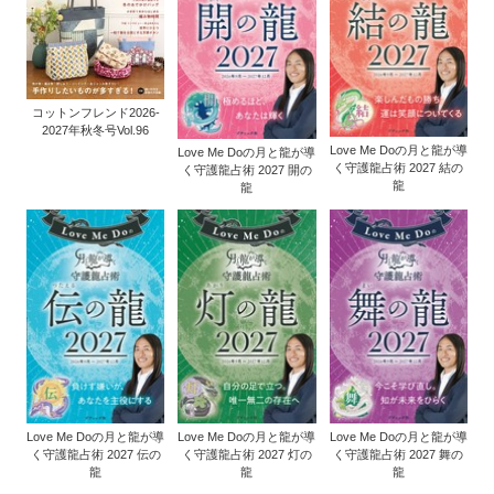
コットンフレンド2026-
2027年秋冬号Vol.96
Love Me Doの月と龍が導
Love Me Doの月と龍が導
く守護龍占術 2027 結の
く守護龍占術 2027 開の
龍
龍
Love Me Doの月と龍が導
Love Me Doの月と龍が導
Love Me Doの月と龍が導
く守護龍占術 2027 伝の
く守護龍占術 2027 灯の
く守護龍占術 2027 舞の
龍
龍
龍