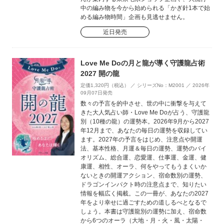
中の編み物を今から始められる「かぎ針1本で始
める編み物時間」企画も見逃せません。
近日発売
Love Me Doの月と龍が導く守護龍占術
2027 開の龍
定価1,320円（税込） ／ シリーズNo：M2001 ／ 2026年
09月07日発売
数々の予言を的中させ、世の中に衝撃を与えて
きた大人気占い師・Love Me Doが占う、守護龍
別（10種の龍）の運勢本。2026年9月から2027
年12月まで、あなたの毎日の運勢を収録してい
ます。2027年の予言をはじめ、注意点や開運
法、基本性格、月運＆毎日の運勢、運勢のバイ
オリズム、総合運、恋愛運、仕事運、金運、健
康運、相性、オーラ、何をやってもうまくいか
ないときの開運アクション、宿命数別の運勢、
ドラゴンインパクト時の注意点まで、知りたい
情報を幅広く掲載。この一冊が、あなたの2027
年をより幸せに過ごすための道しるべとなるで
しょう。本書は守護龍別の運勢に加え、宿命数
から6つのオーラ（大地・月・火・風・太陽・