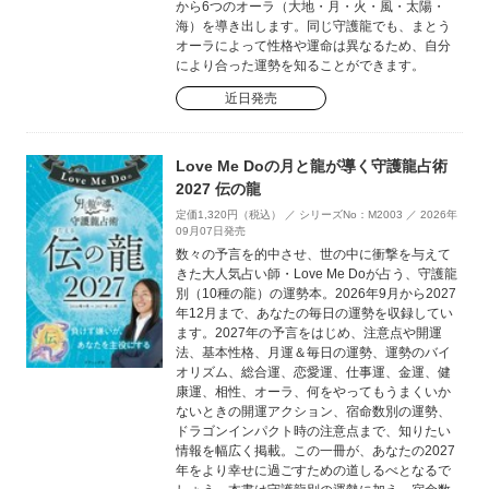
から6つのオーラ（大地・月・火・風・太陽・
海）を導き出します。同じ守護龍でも、まとう
オーラによって性格や運命は異なるため、自分
により合った運勢を知ることができます。
近日発売
Love Me Doの月と龍が導く守護龍占術
2027 伝の龍
定価1,320円（税込） ／ シリーズNo：M2003 ／ 2026年
09月07日発売
数々の予言を的中させ、世の中に衝撃を与えて
きた大人気占い師・Love Me Doが占う、守護龍
別（10種の龍）の運勢本。2026年9月から2027
年12月まで、あなたの毎日の運勢を収録してい
ます。2027年の予言をはじめ、注意点や開運
法、基本性格、月運＆毎日の運勢、運勢のバイ
オリズム、総合運、恋愛運、仕事運、金運、健
康運、相性、オーラ、何をやってもうまくいか
ないときの開運アクション、宿命数別の運勢、
ドラゴンインパクト時の注意点まで、知りたい
情報を幅広く掲載。この一冊が、あなたの2027
年をより幸せに過ごすための道しるべとなるで