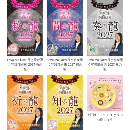
Love Me Doの月と龍が導
Love Me Doの月と龍が導
Love Me Doの月と龍が導
く守護龍占術 2027 救の
く守護龍占術 2027 闘の
く守護龍占術 2027 奏の
龍
龍
龍
改訂版 モコモコ どうぶ
つ刺しゅう