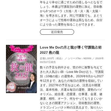
年をより幸せに過ごすための道しるべとなるで
しょう。本書は守護龍別の運勢に加え、宿命数
から6つのオーラ（大地・月・火・風・太陽・
海）を導き出します。同じ守護龍でも、まとう
オーラによって性格や運命は異なるため、自分
により合った運勢を知ることができます。
近日発売
Love Me Doの月と龍が導く守護龍占術
2027 救の龍
定価1,320円（税込） ／ シリーズNo：M2006 ／ 2026年
09月07日発売
数々の予言を的中させ、世の中に衝撃を与えて
きた大人気占い師・Love Me Doが占う、守護龍
別（10種の龍）の運勢本。2026年9月から2027
年12月まで、あなたの毎日の運勢を収録してい
ます。2027年の予言をはじめ、注意点や開運
法、基本性格、月運＆毎日の運勢、運勢のバイ
オリズム、総合運、恋愛運、仕事運、金運、健
康運、相性、オーラ、何をやってもうまくいか
ないときの開運アクション、宿命数別の運勢、
ドラゴンインパクト時の注意点まで、知りたい