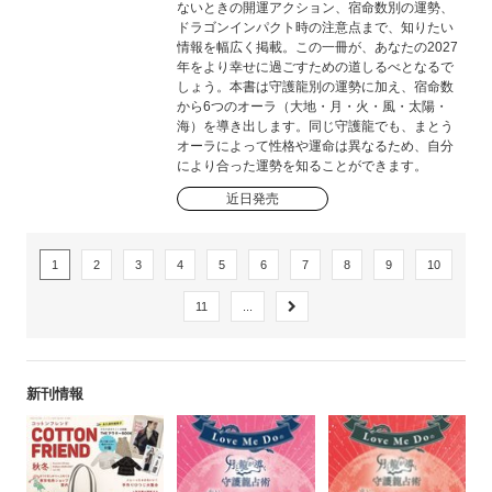
ないときの開運アクション、宿命数別の運勢、
ドラゴンインパクト時の注意点まで、知りたい
情報を幅広く掲載。この一冊が、あなたの2027
年をより幸せに過ごすための道しるべとなるで
しょう。本書は守護龍別の運勢に加え、宿命数
から6つのオーラ（大地・月・火・風・太陽・
海）を導き出します。同じ守護龍でも、まとう
オーラによって性格や運命は異なるため、自分
により合った運勢を知ることができます。
近日発売
1
2
3
4
5
6
7
8
9
10
11
...
新刊情報