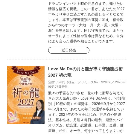
ドラゴンインパクト時の注意点まで、知りたい
情報を幅広く掲載。この一冊が、あなたの2027
年をより幸せに過ごすための道しるべとなるで
しょう。本書は守護龍別の運勢に加え、宿命数
から6つのオーラ（大地・月・火・風・太陽・
海）を導き出します。同じ守護龍でも、まとう
オーラによって性格や運命は異なるため、自分
により合った運勢を知ることができます。
近日発売
Love Me Doの月と龍が導く守護龍占術
2027 祈の龍
定価1,320円（税込） ／ シリーズNo：M2009 ／ 2026年
09月07日発売
数々の予言を的中させ、世の中に衝撃を与えて
きた大人気占い師・Love Me Doが占う、守護龍
別（10種の龍）の運勢本。2026年9月から2027
年12月まで、あなたの毎日の運勢を収録してい
ます。2027年の予言をはじめ、注意点や開運
法、基本性格、月運＆毎日の運勢、運勢のバイ
オリズム、総合運、恋愛運、仕事運、金運、健
康運、相性、オーラ、何をやってもうまくいか