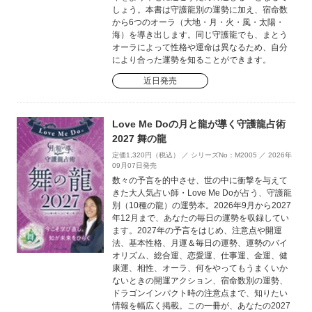
しょう。本書は守護龍別の運勢に加え、宿命数
から6つのオーラ（大地・月・火・風・太陽・
海）を導き出します。同じ守護龍でも、まとう
オーラによって性格や運命は異なるため、自分
により合った運勢を知ることができます。
近日発売
Love Me Doの月と龍が導く守護龍占術
2027 舞の龍
定価1,320円（税込） ／ シリーズNo：M2005 ／ 2026年
09月07日発売
数々の予言を的中させ、世の中に衝撃を与えて
きた大人気占い師・Love Me Doが占う、守護龍
別（10種の龍）の運勢本。2026年9月から2027
年12月まで、あなたの毎日の運勢を収録してい
ます。2027年の予言をはじめ、注意点や開運
法、基本性格、月運＆毎日の運勢、運勢のバイ
オリズム、総合運、恋愛運、仕事運、金運、健
康運、相性、オーラ、何をやってもうまくいか
ないときの開運アクション、宿命数別の運勢、
ドラゴンインパクト時の注意点まで、知りたい
情報を幅広く掲載。この一冊が、あなたの2027