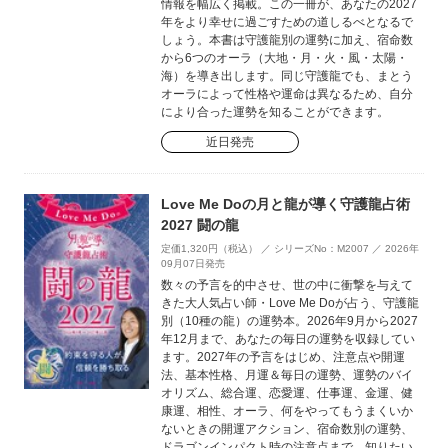
情報を幅広く掲載。この一冊が、あなたの2027
年をより幸せに過ごすための道しるべとなるで
しょう。本書は守護龍別の運勢に加え、宿命数
から6つのオーラ（大地・月・火・風・太陽・
海）を導き出します。同じ守護龍でも、まとう
オーラによって性格や運命は異なるため、自分
により合った運勢を知ることができます。
近日発売
Love Me Doの月と龍が導く守護龍占術
2027 闘の龍
定価1,320円（税込） ／ シリーズNo：M2007 ／ 2026年
09月07日発売
数々の予言を的中させ、世の中に衝撃を与えて
きた大人気占い師・Love Me Doが占う、守護龍
別（10種の龍）の運勢本。2026年9月から2027
年12月まで、あなたの毎日の運勢を収録してい
ます。2027年の予言をはじめ、注意点や開運
法、基本性格、月運＆毎日の運勢、運勢のバイ
オリズム、総合運、恋愛運、仕事運、金運、健
康運、相性、オーラ、何をやってもうまくいか
ないときの開運アクション、宿命数別の運勢、
ドラゴンインパクト時の注意点まで、知りたい