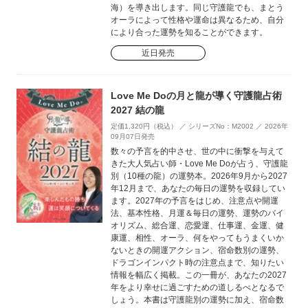
海）を導き出します。同じ守護龍でも、まとう
オーラによって性格や運命は異なるため、自分
により合った運勢を知ることができます。
近日発売
Love Me Doの月と龍が導く守護龍占術
2027 結の龍
定価1,320円（税込） ／ シリーズNo：M2002 ／ 2026年
09月07日発売
数々の予言を的中させ、世の中に衝撃を与えて
きた大人気占い師・Love Me Doが占う、守護龍
別（10種の龍）の運勢本。2026年9月から2027
年12月まで、あなたの毎日の運勢を収録してい
ます。2027年の予言をはじめ、注意点や開運
法、基本性格、月運＆毎日の運勢、運勢のバイ
オリズム、総合運、恋愛運、仕事運、金運、健
康運、相性、オーラ、何をやってもうまくいか
ないときの開運アクション、宿命数別の運勢、
ドラゴンインパクト時の注意点まで、知りたい
情報を幅広く掲載。この一冊が、あなたの2027
年をより幸せに過ごすための道しるべとなるで
しょう。本書は守護龍別の運勢に加え、宿命数