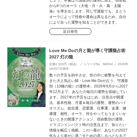
しょう。本書は守護龍別の運勢に加え、宿命数
から6つのオーラ（大地・月・火・風・太陽・
海）を導き出します。同じ守護龍でも、まとう
オーラによって性格や運命は異なるため、自分
により合った運勢を知ることができます。
近日発売
Love Me Doの月と龍が導く守護龍占術
2027 灯の龍
定価1,320円（税込） ／ シリーズNo：M2004 ／ 2026年
09月07日発売
数々の予言を的中させ、世の中に衝撃を与えて
きた大人気占い師・Love Me Doが占う、守護龍
別（10種の龍）の運勢本。2026年9月から2027
年12月まで、あなたの毎日の運勢を収録してい
ます。2027年の予言をはじめ、注意点や開運
法、基本性格、月運＆毎日の運勢、運勢のバイ
オリズム、総合運、恋愛運、仕事運、金運、健
康運、相性、オーラ、何をやってもうまくいか
ないときの開運アクション、宿命数別の運勢、
ドラゴンインパクト時の注意点まで、知りたい
情報を幅広く掲載。この一冊が、あなたの2027
年をより幸せに過ごすための道しるべとなるで