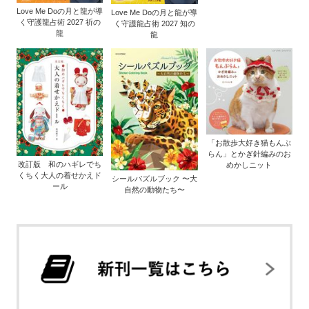
Love Me Doの月と龍が導
Love Me Doの月と龍が導
く守護龍占術 2027 祈の
く守護龍占術 2027 知の
龍
龍
「お散歩大好き猫もんぶ
らん」とかぎ針編みのお
改訂版 和のハギレでち
めかしニット
くちく大人の着せかえド
シールパズルブック 〜大
ール
自然の動物たち〜