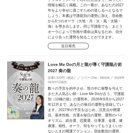
情報を幅広く掲載。この一冊が、あなたの2027
年をより幸せに過ごすための道しるべとなるで
しょう。本書は守護龍別の運勢に加え、宿命数
から6つのオーラ（大地・月・火・風・太陽・
海）を導き出します。同じ守護龍でも、まとう
オーラによって性格や運命は異なるため、自分
により合った運勢を知ることができます。
近日発売
Love Me Doの月と龍が導く守護龍占術
2027 奏の龍
定価1,320円（税込） ／ シリーズNo：M2008 ／ 2026年
09月07日発売
数々の予言を的中させ、世の中に衝撃を与えて
きた大人気占い師・Love Me Doが占う、守護龍
別（10種の龍）の運勢本。2026年9月から2027
年12月まで、あなたの毎日の運勢を収録してい
ます。2027年の予言をはじめ、注意点や開運
法、基本性格、月運＆毎日の運勢、運勢のバイ
オリズム、総合運、恋愛運、仕事運、金運、健
康運、相性、オーラ、何をやってもうまくいか
ないときの開運アクション、宿命数別の運勢、