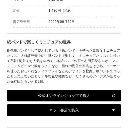
定価
1,430円（税込）
書店発売日
2022年06月29日
紙バンドで楽しくミニチュアの世界
梱包用バンドとして使われている「紙バンド」を使った素敵なミニチュア
ハウス。大好評発売中の「紙バンドで楽しく ミニチュアハウス」に続い
て2弾！海外でも人気を集めている紙バンド作家の村田美穂さんが、フレ
ンチシャビーや北欧キッチンなど、憧れの海外の家具をはじめ、コーナー
を使ったおしゃれなディスプレイなどのデザインを提案。紙バンドで作っ
たとは思えないほどリアルな花や雑貨など、たくさんのアイデアが詰まっ
た保存版ともいえる1冊。
公式オンラインショップで購入
ネット書店で購入