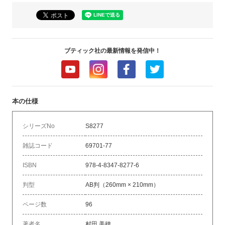
ブティック社の最新情報を発信中！
本の仕様
シリーズNo
S8277
雑誌コード
69701-77
ISBN
978-4-8347-8277-6
判型
AB判（260mm × 210mm）
ページ数
96
著者名
村田 美穂