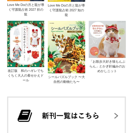
Love Me Doの月と龍が導
Love Me Doの月と龍が導
く守護龍占術 2027 祈の
く守護龍占術 2027 知の
龍
龍
「お散歩大好き猫もんぶ
らん」とかぎ針編みのお
改訂版 和のハギレでち
めかしニット
くちく大人の着せかえド
シールパズルブック 〜大
ール
自然の動物たち〜