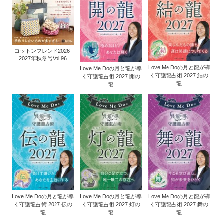
コットンフレンド2026-
2027年秋冬号Vol.96
Love Me Doの月と龍が導
Love Me Doの月と龍が導
く守護龍占術 2027 結の
く守護龍占術 2027 開の
龍
龍
Love Me Doの月と龍が導
Love Me Doの月と龍が導
Love Me Doの月と龍が導
く守護龍占術 2027 伝の
く守護龍占術 2027 灯の
く守護龍占術 2027 舞の
龍
龍
龍