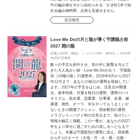
中の編み物を今から始められる「かぎ針1本で始
める編み物時間」企画も見逃せません。
近日発売
Love Me Doの月と龍が導く守護龍占術
2027 開の龍
定価1,320円（税込） ／ シリーズNo：M2001 ／ 2026年
09月07日発売
数々の予言を的中させ、世の中に衝撃を与えて
きた大人気占い師・Love Me Doが占う、守護龍
別（10種の龍）の運勢本。2026年9月から2027
年12月まで、あなたの毎日の運勢を収録してい
ます。2027年の予言をはじめ、注意点や開運
法、基本性格、月運＆毎日の運勢、運勢のバイ
オリズム、総合運、恋愛運、仕事運、金運、健
康運、相性、オーラ、何をやってもうまくいか
ないときの開運アクション、宿命数別の運勢、
ドラゴンインパクト時の注意点まで、知りたい
情報を幅広く掲載。この一冊が、あなたの2027
年をより幸せに過ごすための道しるべとなるで
しょう。本書は守護龍別の運勢に加え、宿命数
から6つのオーラ（大地・月・火・風・太陽・