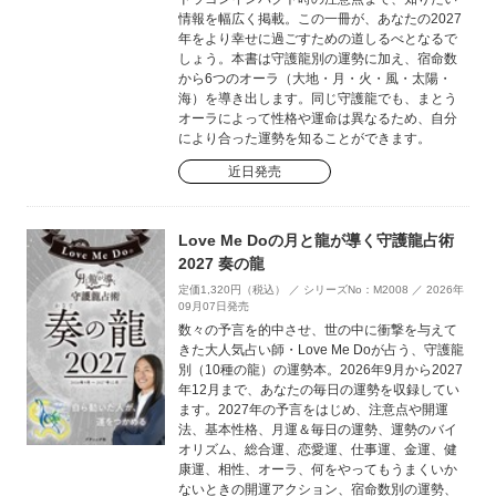
情報を幅広く掲載。この一冊が、あなたの2027
年をより幸せに過ごすための道しるべとなるで
しょう。本書は守護龍別の運勢に加え、宿命数
から6つのオーラ（大地・月・火・風・太陽・
海）を導き出します。同じ守護龍でも、まとう
オーラによって性格や運命は異なるため、自分
により合った運勢を知ることができます。
近日発売
Love Me Doの月と龍が導く守護龍占術
2027 奏の龍
定価1,320円（税込） ／ シリーズNo：M2008 ／ 2026年
09月07日発売
数々の予言を的中させ、世の中に衝撃を与えて
きた大人気占い師・Love Me Doが占う、守護龍
別（10種の龍）の運勢本。2026年9月から2027
年12月まで、あなたの毎日の運勢を収録してい
ます。2027年の予言をはじめ、注意点や開運
法、基本性格、月運＆毎日の運勢、運勢のバイ
オリズム、総合運、恋愛運、仕事運、金運、健
康運、相性、オーラ、何をやってもうまくいか
ないときの開運アクション、宿命数別の運勢、