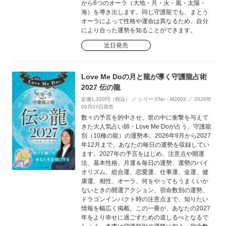
から6つのオーラ（大地・月・火・風・太陽・
海）を導き出します。同じ守護龍でも、まとう
オーラによって性格や運命は異なるため、自分
により合った運勢を知ることができます。
近日発売
Love Me Doの月と龍が導く守護龍占術
2027 伝の龍
定価1,320円（税込） ／ シリーズNo：M2003 ／ 2026年
09月07日発売
数々の予言を的中させ、世の中に衝撃を与えて
きた大人気占い師・Love Me Doが占う、守護龍
別（10種の龍）の運勢本。2026年9月から2027
年12月まで、あなたの毎日の運勢を収録してい
ます。2027年の予言をはじめ、注意点や開運
法、基本性格、月運＆毎日の運勢、運勢のバイ
オリズム、総合運、恋愛運、仕事運、金運、健
康運、相性、オーラ、何をやってもうまくいか
ないときの開運アクション、宿命数別の運勢、
ドラゴンインパクト時の注意点まで、知りたい
情報を幅広く掲載。この一冊が、あなたの2027
年をより幸せに過ごすための道しるべとなるで