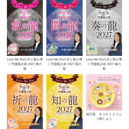
Love Me Doの月と龍が導
Love Me Doの月と龍が導
Love Me Doの月と龍が導
く守護龍占術 2027 救の
く守護龍占術 2027 闘の
く守護龍占術 2027 奏の
龍
龍
龍
改訂版 モコモコ どうぶ
つ刺しゅう