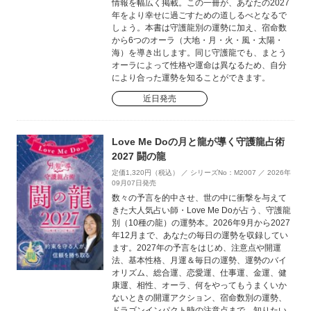
情報を幅広く掲載。この一冊が、あなたの2027
年をより幸せに過ごすための道しるべとなるで
しょう。本書は守護龍別の運勢に加え、宿命数
から6つのオーラ（大地・月・火・風・太陽・
海）を導き出します。同じ守護龍でも、まとう
オーラによって性格や運命は異なるため、自分
により合った運勢を知ることができます。
近日発売
Love Me Doの月と龍が導く守護龍占術
2027 闘の龍
定価1,320円（税込） ／ シリーズNo：M2007 ／ 2026年
09月07日発売
数々の予言を的中させ、世の中に衝撃を与えて
きた大人気占い師・Love Me Doが占う、守護龍
別（10種の龍）の運勢本。2026年9月から2027
年12月まで、あなたの毎日の運勢を収録してい
ます。2027年の予言をはじめ、注意点や開運
法、基本性格、月運＆毎日の運勢、運勢のバイ
オリズム、総合運、恋愛運、仕事運、金運、健
康運、相性、オーラ、何をやってもうまくいか
ないときの開運アクション、宿命数別の運勢、
ドラゴンインパクト時の注意点まで、知りたい