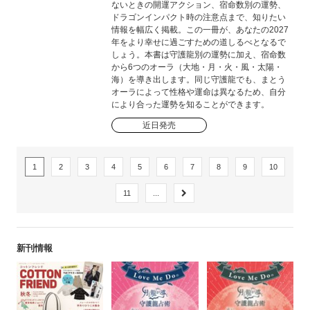
ないときの開運アクション、宿命数別の運勢、
ドラゴンインパクト時の注意点まで、知りたい
情報を幅広く掲載。この一冊が、あなたの2027
年をより幸せに過ごすための道しるべとなるで
しょう。本書は守護龍別の運勢に加え、宿命数
から6つのオーラ（大地・月・火・風・太陽・
海）を導き出します。同じ守護龍でも、まとう
オーラによって性格や運命は異なるため、自分
により合った運勢を知ることができます。
近日発売
1
2
3
4
5
6
7
8
9
10
11
...
新刊情報