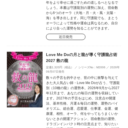
年をより幸せに過ごすための道しるべとなるで
しょう。本書は守護龍別の運勢に加え、宿命数
から6つのオーラ（大地・月・火・風・太陽・
海）を導き出します。同じ守護龍でも、まとう
オーラによって性格や運命は異なるため、自分
により合った運勢を知ることができます。
近日発売
Love Me Doの月と龍が導く守護龍占術
2027 救の龍
定価1,320円（税込） ／ シリーズNo：M2006 ／ 2026年
09月07日発売
数々の予言を的中させ、世の中に衝撃を与えて
きた大人気占い師・Love Me Doが占う、守護龍
別（10種の龍）の運勢本。2026年9月から2027
年12月まで、あなたの毎日の運勢を収録してい
ます。2027年の予言をはじめ、注意点や開運
法、基本性格、月運＆毎日の運勢、運勢のバイ
オリズム、総合運、恋愛運、仕事運、金運、健
康運、相性、オーラ、何をやってもうまくいか
ないときの開運アクション、宿命数別の運勢、
ドラゴンインパクト時の注意点まで、知りたい