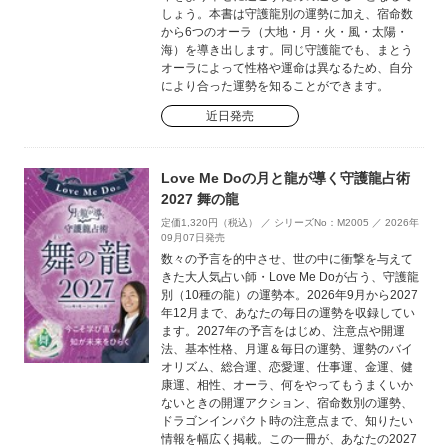
しょう。本書は守護龍別の運勢に加え、宿命数
から6つのオーラ（大地・月・火・風・太陽・
海）を導き出します。同じ守護龍でも、まとう
オーラによって性格や運命は異なるため、自分
により合った運勢を知ることができます。
近日発売
Love Me Doの月と龍が導く守護龍占術
2027 舞の龍
定価1,320円（税込） ／ シリーズNo：M2005 ／ 2026年
09月07日発売
数々の予言を的中させ、世の中に衝撃を与えて
きた大人気占い師・Love Me Doが占う、守護龍
別（10種の龍）の運勢本。2026年9月から2027
年12月まで、あなたの毎日の運勢を収録してい
ます。2027年の予言をはじめ、注意点や開運
法、基本性格、月運＆毎日の運勢、運勢のバイ
オリズム、総合運、恋愛運、仕事運、金運、健
康運、相性、オーラ、何をやってもうまくいか
ないときの開運アクション、宿命数別の運勢、
ドラゴンインパクト時の注意点まで、知りたい
情報を幅広く掲載。この一冊が、あなたの2027