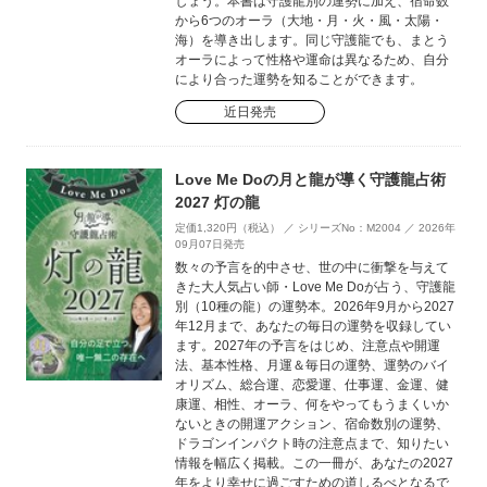
しょう。本書は守護龍別の運勢に加え、宿命数
から6つのオーラ（大地・月・火・風・太陽・
海）を導き出します。同じ守護龍でも、まとう
オーラによって性格や運命は異なるため、自分
により合った運勢を知ることができます。
近日発売
Love Me Doの月と龍が導く守護龍占術
2027 灯の龍
定価1,320円（税込） ／ シリーズNo：M2004 ／ 2026年
09月07日発売
数々の予言を的中させ、世の中に衝撃を与えて
きた大人気占い師・Love Me Doが占う、守護龍
別（10種の龍）の運勢本。2026年9月から2027
年12月まで、あなたの毎日の運勢を収録してい
ます。2027年の予言をはじめ、注意点や開運
法、基本性格、月運＆毎日の運勢、運勢のバイ
オリズム、総合運、恋愛運、仕事運、金運、健
康運、相性、オーラ、何をやってもうまくいか
ないときの開運アクション、宿命数別の運勢、
ドラゴンインパクト時の注意点まで、知りたい
情報を幅広く掲載。この一冊が、あなたの2027
年をより幸せに過ごすための道しるべとなるで