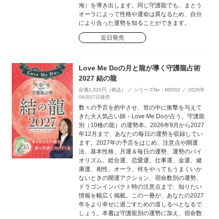
海）を導き出します。同じ守護龍でも、まとう
オーラによって性格や運命は異なるため、自分
により合った運勢を知ることができます。
近日発売
Love Me Doの月と龍が導く守護龍占術
2027 結の龍
定価1,320円（税込） ／ シリーズNo：M2002 ／ 2026年
09月07日発売
数々の予言を的中させ、世の中に衝撃を与えて
きた大人気占い師・Love Me Doが占う、守護龍
別（10種の龍）の運勢本。2026年9月から2027
年12月まで、あなたの毎日の運勢を収録してい
ます。2027年の予言をはじめ、注意点や開運
法、基本性格、月運＆毎日の運勢、運勢のバイ
オリズム、総合運、恋愛運、仕事運、金運、健
康運、相性、オーラ、何をやってもうまくいか
ないときの開運アクション、宿命数別の運勢、
ドラゴンインパクト時の注意点まで、知りたい
情報を幅広く掲載。この一冊が、あなたの2027
年をより幸せに過ごすための道しるべとなるで
しょう。本書は守護龍別の運勢に加え、宿命数