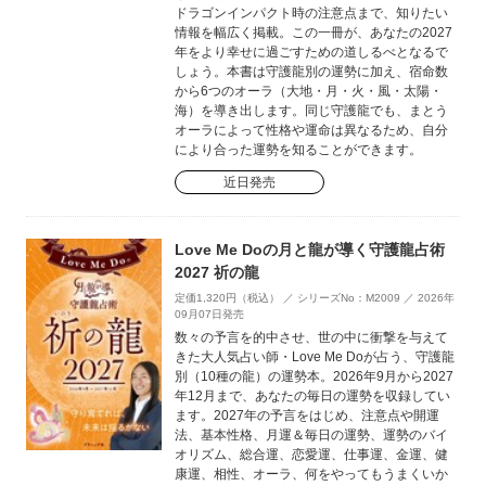
ドラゴンインパクト時の注意点まで、知りたい
情報を幅広く掲載。この一冊が、あなたの2027
年をより幸せに過ごすための道しるべとなるで
しょう。本書は守護龍別の運勢に加え、宿命数
から6つのオーラ（大地・月・火・風・太陽・
海）を導き出します。同じ守護龍でも、まとう
オーラによって性格や運命は異なるため、自分
により合った運勢を知ることができます。
近日発売
Love Me Doの月と龍が導く守護龍占術
2027 祈の龍
定価1,320円（税込） ／ シリーズNo：M2009 ／ 2026年
09月07日発売
数々の予言を的中させ、世の中に衝撃を与えて
きた大人気占い師・Love Me Doが占う、守護龍
別（10種の龍）の運勢本。2026年9月から2027
年12月まで、あなたの毎日の運勢を収録してい
ます。2027年の予言をはじめ、注意点や開運
法、基本性格、月運＆毎日の運勢、運勢のバイ
オリズム、総合運、恋愛運、仕事運、金運、健
康運、相性、オーラ、何をやってもうまくいか