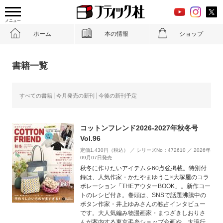
メニュー
ホーム
本の情報
ショップ
書籍一覧
すべての書籍
今月発売の新刊
今後の新刊予定
コットンフレンド2026-2027年秋冬号
Vol.96
定価1,430円（税込） ／ シリーズNo：472610 ／ 2026年
09月07日発売
秋冬に作りたいアイテムを60点強掲載。特別付
録は、人気作家・かたやまゆうこ×大塚屋のコラ
ボレーション「THEアウターBOOK」。新作コー
トのレシピ付き。巻頭は、SNSで話題沸騰中の
ボタン作家・井上ゆみさんの独占インタビュー
です。大人気編み物漫画家・まつざきしおりさ
んが案内する東京毛糸ショップ企画や、大流行