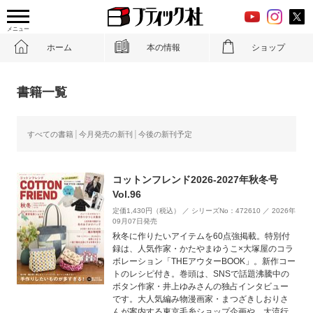
メニュー
ホーム
本の情報
ショップ
書籍一覧
すべての書籍
今月発売の新刊
今後の新刊予定
コットンフレンド2026-2027年秋冬号
Vol.96
定価1,430円（税込） ／ シリーズNo：472610 ／ 2026年
09月07日発売
秋冬に作りたいアイテムを60点強掲載。特別付
録は、人気作家・かたやまゆうこ×大塚屋のコラ
ボレーション「THEアウターBOOK」。新作コー
トのレシピ付き。巻頭は、SNSで話題沸騰中の
ボタン作家・井上ゆみさんの独占インタビュー
です。大人気編み物漫画家・まつざきしおりさ
んが案内する東京毛糸ショップ企画や、大流行