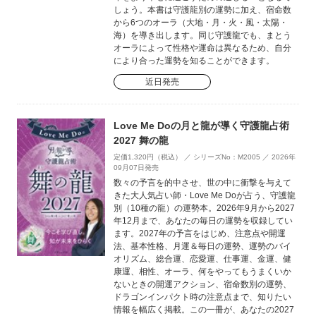
しょう。本書は守護龍別の運勢に加え、宿命数
から6つのオーラ（大地・月・火・風・太陽・
海）を導き出します。同じ守護龍でも、まとう
オーラによって性格や運命は異なるため、自分
により合った運勢を知ることができます。
近日発売
Love Me Doの月と龍が導く守護龍占術
2027 舞の龍
定価1,320円（税込） ／ シリーズNo：M2005 ／ 2026年
09月07日発売
数々の予言を的中させ、世の中に衝撃を与えて
きた大人気占い師・Love Me Doが占う、守護龍
別（10種の龍）の運勢本。2026年9月から2027
年12月まで、あなたの毎日の運勢を収録してい
ます。2027年の予言をはじめ、注意点や開運
法、基本性格、月運＆毎日の運勢、運勢のバイ
オリズム、総合運、恋愛運、仕事運、金運、健
康運、相性、オーラ、何をやってもうまくいか
ないときの開運アクション、宿命数別の運勢、
ドラゴンインパクト時の注意点まで、知りたい
情報を幅広く掲載。この一冊が、あなたの2027