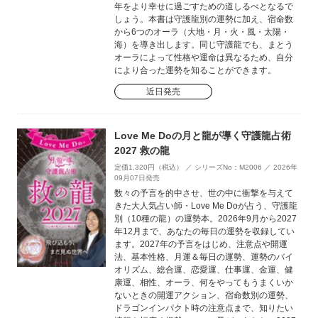
年をより幸せに過ごすための道しるべとなるで
しょう。本書は守護龍別の運勢に加え、宿命数
から6つのオーラ（大地・月・火・風・太陽・
海）を導き出します。同じ守護龍でも、まとう
オーラによって性格や運命は異なるため、自分
により合った運勢を知ることができます。
近日発売
Love Me Doの月と龍が導く守護龍占術
2027 救の龍
定価1,320円（税込） ／ シリーズNo：M2006 ／ 2026年
09月07日発売
数々の予言を的中させ、世の中に衝撃を与えて
きた大人気占い師・Love Me Doが占う、守護龍
別（10種の龍）の運勢本。2026年9月から2027
年12月まで、あなたの毎日の運勢を収録してい
ます。2027年の予言をはじめ、注意点や開運
法、基本性格、月運＆毎日の運勢、運勢のバイ
オリズム、総合運、恋愛運、仕事運、金運、健
康運、相性、オーラ、何をやってもうまくいか
ないときの開運アクション、宿命数別の運勢、
ドラゴンインパクト時の注意点まで、知りたい