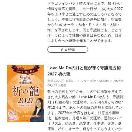
ドラゴンインパクト時の注意点まで、知りたい
情報を幅広く掲載。この一冊が、あなたの2027
年をより幸せに過ごすための道しるべとなるで
しょう。本書は守護龍別の運勢に加え、宿命数
から6つのオーラ（大地・月・火・風・太陽・
海）を導き出します。同じ守護龍でも、まとう
オーラによって性格や運命は異なるため、自分
により合った運勢を知ることができます。
近日発売
Love Me Doの月と龍が導く守護龍占術
2027 祈の龍
定価1,320円（税込） ／ シリーズNo：M2009 ／ 2026年
09月07日発売
数々の予言を的中させ、世の中に衝撃を与えて
きた大人気占い師・Love Me Doが占う、守護龍
別（10種の龍）の運勢本。2026年9月から2027
年12月まで、あなたの毎日の運勢を収録してい
ます。2027年の予言をはじめ、注意点や開運
法、基本性格、月運＆毎日の運勢、運勢のバイ
オリズム、総合運、恋愛運、仕事運、金運、健
康運、相性、オーラ、何をやってもうまくいか