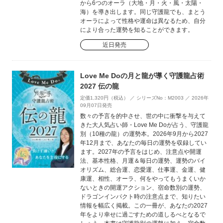
から6つのオーラ（大地・月・火・風・太陽・
海）を導き出します。同じ守護龍でも、まとう
オーラによって性格や運命は異なるため、自分
により合った運勢を知ることができます。
近日発売
Love Me Doの月と龍が導く守護龍占術
2027 伝の龍
定価1,320円（税込） ／ シリーズNo：M2003 ／ 2026年
09月07日発売
数々の予言を的中させ、世の中に衝撃を与えて
きた大人気占い師・Love Me Doが占う、守護龍
別（10種の龍）の運勢本。2026年9月から2027
年12月まで、あなたの毎日の運勢を収録してい
ます。2027年の予言をはじめ、注意点や開運
法、基本性格、月運＆毎日の運勢、運勢のバイ
オリズム、総合運、恋愛運、仕事運、金運、健
康運、相性、オーラ、何をやってもうまくいか
ないときの開運アクション、宿命数別の運勢、
ドラゴンインパクト時の注意点まで、知りたい
情報を幅広く掲載。この一冊が、あなたの2027
年をより幸せに過ごすための道しるべとなるで