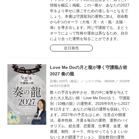
情報を幅広く掲載。この一冊が、あなたの2027
年をより幸せに過ごすための道しるべとなるで
しょう。本書は守護龍別の運勢に加え、宿命数
から6つのオーラ（大地・月・火・風・太陽・
海）を導き出します。同じ守護龍でも、まとう
オーラによって性格や運命は異なるため、自分
により合った運勢を知ることができます。
近日発売
Love Me Doの月と龍が導く守護龍占術
2027 奏の龍
定価1,320円（税込） ／ シリーズNo：M2008 ／ 2026年
09月07日発売
数々の予言を的中させ、世の中に衝撃を与えて
きた大人気占い師・Love Me Doが占う、守護龍
別（10種の龍）の運勢本。2026年9月から2027
年12月まで、あなたの毎日の運勢を収録してい
ます。2027年の予言をはじめ、注意点や開運
法、基本性格、月運＆毎日の運勢、運勢のバイ
オリズム、総合運、恋愛運、仕事運、金運、健
康運、相性、オーラ、何をやってもうまくいか
ないときの開運アクション、宿命数別の運勢、