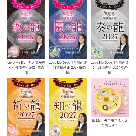
Love Me Doの月と龍が導
Love Me Doの月と龍が導
Love Me Doの月と龍が導
く守護龍占術 2027 救の
く守護龍占術 2027 闘の
く守護龍占術 2027 奏の
龍
龍
龍
改訂版 モコモコ どうぶ
つ刺しゅう