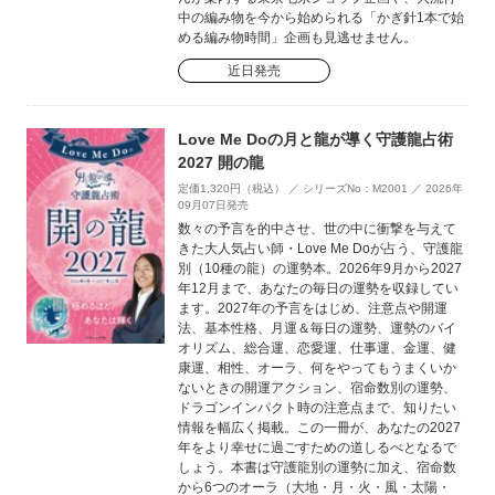
中の編み物を今から始められる「かぎ針1本で始
める編み物時間」企画も見逃せません。
近日発売
Love Me Doの月と龍が導く守護龍占術
2027 開の龍
定価1,320円（税込） ／ シリーズNo：M2001 ／ 2026年
09月07日発売
数々の予言を的中させ、世の中に衝撃を与えて
きた大人気占い師・Love Me Doが占う、守護龍
別（10種の龍）の運勢本。2026年9月から2027
年12月まで、あなたの毎日の運勢を収録してい
ます。2027年の予言をはじめ、注意点や開運
法、基本性格、月運＆毎日の運勢、運勢のバイ
オリズム、総合運、恋愛運、仕事運、金運、健
康運、相性、オーラ、何をやってもうまくいか
ないときの開運アクション、宿命数別の運勢、
ドラゴンインパクト時の注意点まで、知りたい
情報を幅広く掲載。この一冊が、あなたの2027
年をより幸せに過ごすための道しるべとなるで
しょう。本書は守護龍別の運勢に加え、宿命数
から6つのオーラ（大地・月・火・風・太陽・