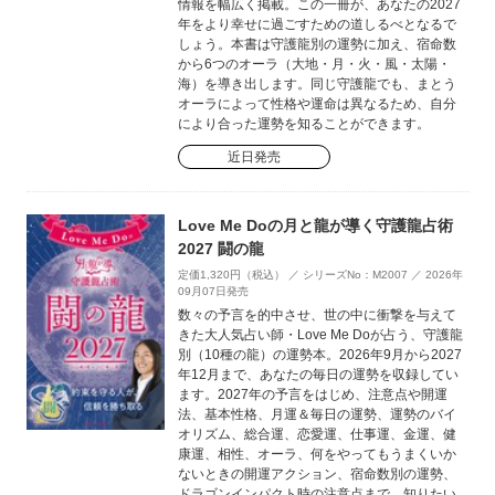
情報を幅広く掲載。この一冊が、あなたの2027
年をより幸せに過ごすための道しるべとなるで
しょう。本書は守護龍別の運勢に加え、宿命数
から6つのオーラ（大地・月・火・風・太陽・
海）を導き出します。同じ守護龍でも、まとう
オーラによって性格や運命は異なるため、自分
により合った運勢を知ることができます。
近日発売
Love Me Doの月と龍が導く守護龍占術
2027 闘の龍
定価1,320円（税込） ／ シリーズNo：M2007 ／ 2026年
09月07日発売
数々の予言を的中させ、世の中に衝撃を与えて
きた大人気占い師・Love Me Doが占う、守護龍
別（10種の龍）の運勢本。2026年9月から2027
年12月まで、あなたの毎日の運勢を収録してい
ます。2027年の予言をはじめ、注意点や開運
法、基本性格、月運＆毎日の運勢、運勢のバイ
オリズム、総合運、恋愛運、仕事運、金運、健
康運、相性、オーラ、何をやってもうまくいか
ないときの開運アクション、宿命数別の運勢、
ドラゴンインパクト時の注意点まで、知りたい