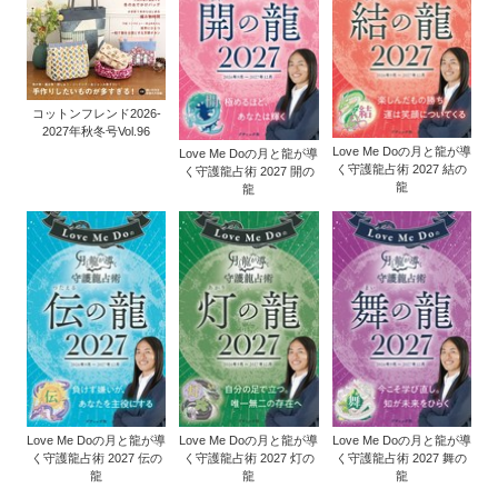
コットンフレンド2026-
2027年秋冬号Vol.96
Love Me Doの月と龍が導
Love Me Doの月と龍が導
く守護龍占術 2027 結の
く守護龍占術 2027 開の
龍
龍
Love Me Doの月と龍が導
Love Me Doの月と龍が導
Love Me Doの月と龍が導
く守護龍占術 2027 伝の
く守護龍占術 2027 灯の
く守護龍占術 2027 舞の
龍
龍
龍