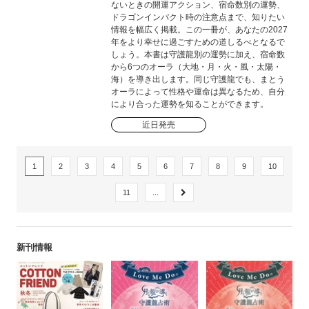
ないときの開運アクション、宿命数別の運勢、
ドラゴンインパクト時の注意点まで、知りたい
情報を幅広く掲載。この一冊が、あなたの2027
年をより幸せに過ごすための道しるべとなるで
しょう。本書は守護龍別の運勢に加え、宿命数
から6つのオーラ（大地・月・火・風・太陽・
海）を導き出します。同じ守護龍でも、まとう
オーラによって性格や運命は異なるため、自分
により合った運勢を知ることができます。
近日発売
1
2
3
4
5
6
7
8
9
10
11
...
新刊情報