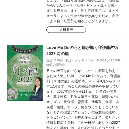
しょう。本書は守護龍別の運勢に加え、宿命数
から6つのオーラ（大地・月・火・風・太陽・
海）を導き出します。同じ守護龍でも、まとう
オーラによって性格や運命は異なるため、自分
により合った運勢を知ることができます。
近日発売
Love Me Doの月と龍が導く守護龍占術
2027 灯の龍
定価1,320円（税込） ／ シリーズNo：M2004 ／ 2026年
09月07日発売
数々の予言を的中させ、世の中に衝撃を与えて
きた大人気占い師・Love Me Doが占う、守護龍
別（10種の龍）の運勢本。2026年9月から2027
年12月まで、あなたの毎日の運勢を収録してい
ます。2027年の予言をはじめ、注意点や開運
法、基本性格、月運＆毎日の運勢、運勢のバイ
オリズム、総合運、恋愛運、仕事運、金運、健
康運、相性、オーラ、何をやってもうまくいか
ないときの開運アクション、宿命数別の運勢、
ドラゴンインパクト時の注意点まで、知りたい
情報を幅広く掲載。この一冊が、あなたの2027
年をより幸せに過ごすための道しるべとなるで