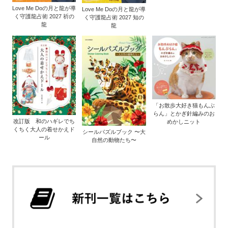
Love Me Doの月と龍が導
Love Me Doの月と龍が導
く守護龍占術 2027 祈の
く守護龍占術 2027 知の
龍
龍
「お散歩大好き猫もんぶ
らん」とかぎ針編みのお
改訂版 和のハギレでち
めかしニット
くちく大人の着せかえド
シールパズルブック 〜大
ール
自然の動物たち〜