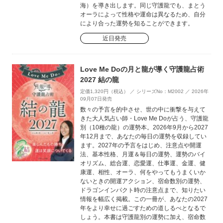
海）を導き出します。同じ守護龍でも、まとう
オーラによって性格や運命は異なるため、自分
により合った運勢を知ることができます。
近日発売
Love Me Doの月と龍が導く守護龍占術
2027 結の龍
定価1,320円（税込） ／ シリーズNo：M2002 ／ 2026年
09月07日発売
数々の予言を的中させ、世の中に衝撃を与えて
きた大人気占い師・Love Me Doが占う、守護龍
別（10種の龍）の運勢本。2026年9月から2027
年12月まで、あなたの毎日の運勢を収録してい
ます。2027年の予言をはじめ、注意点や開運
法、基本性格、月運＆毎日の運勢、運勢のバイ
オリズム、総合運、恋愛運、仕事運、金運、健
康運、相性、オーラ、何をやってもうまくいか
ないときの開運アクション、宿命数別の運勢、
ドラゴンインパクト時の注意点まで、知りたい
情報を幅広く掲載。この一冊が、あなたの2027
年をより幸せに過ごすための道しるべとなるで
しょう。本書は守護龍別の運勢に加え、宿命数