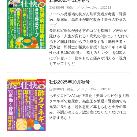
壮快2025年12月冬号
定価880円（税込） ／ シリーズNo：132512
ノーベル賞候補の抗がん剤研究者が考案！腎臓
病、糖尿病、高血圧が劇的改善！最強の野菜ス
ープ
長尾和宏医師が歩き方のコツを指南！ ／寿命が
延びる！人生が変わる！病気の9割は歩くだけで
治る／脳は何歳からでも成長する！脳科学者・
茂木健一郎博士が極意を伝授！脳がイキイキ活
性化する18の習慣／「指もみリング」を100人
にプレゼント！指をもむと痛みが消える！視力
もアップ！など
壮快2025年10月秋号
定価880円（税込） ／ シリーズNo：132510
ヘモグロビンA1cが正常化！美味レシピ付き！酢
タマネギで糖尿病、高血圧を撃退／腎臓病でも
元気に長生き！超休息術／耳をもむと全身の痛
み、不調が消える／認知症になりたくなければ
終活するな！