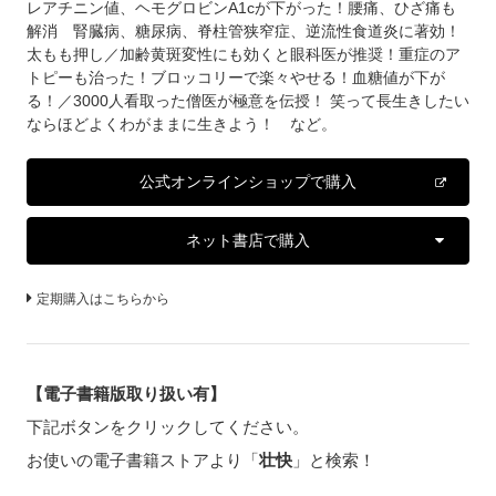
レアチニン値、ヘモグロビンA1cが下がった！腰痛、ひざ痛も
解消 腎臓病、糖尿病、脊柱管狭窄症、逆流性食道炎に著効！
太もも押し／加齢黄斑変性にも効くと眼科医が推奨！重症のア
トピーも治った！ブロッコリーで楽々やせる！血糖値が下が
る！／3000人看取った僧医が極意を伝授！ 笑って長生きしたい
ならほどよくわがままに生きよう！ など。
公式オンラインショップで購入
ネット書店で購入
定期購入はこちらから
【電子書籍版取り扱い有】
下記ボタンをクリックしてください。
お使いの電子書籍ストアより「
壮快
」と検索！