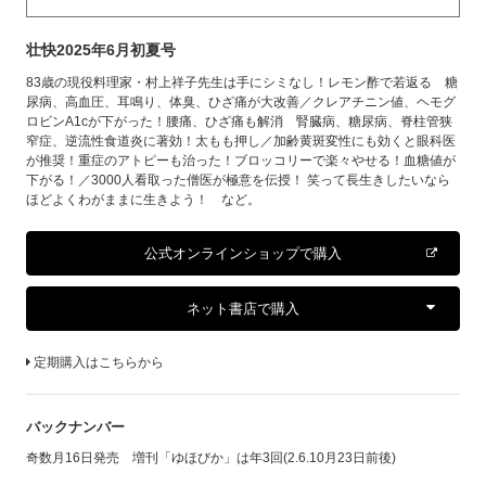
壮快2025年6月初夏号
83歳の現役料理家・村上祥子先生は手にシミなし！レモン酢で若返る 糖
尿病、高血圧、耳鳴り、体臭、ひざ痛が大改善／クレアチニン値、ヘモグ
ロビンA1cが下がった！腰痛、ひざ痛も解消 腎臓病、糖尿病、脊柱管狭
窄症、逆流性食道炎に著効！太もも押し／加齢黄斑変性にも効くと眼科医
が推奨！重症のアトピーも治った！ブロッコリーで楽々やせる！血糖値が
下がる！／3000人看取った僧医が極意を伝授！ 笑って長生きしたいなら
ほどよくわがままに生きよう！ など。
公式オンラインショップで購入
ネット書店で購入
定期購入はこちらから
バックナンバー
奇数月16日発売 増刊「ゆほびか」は年3回(2.6.10月23日前後)