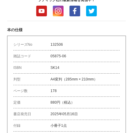
本の仕様
シリーズNo
132506
雑誌コード
05875-06
ISBN
SK14
判型
A4変判（285mm × 210mm）
ページ数
178
定価
880円（税込）
書店発売日
2025年05月16日
付録
小冊子1点