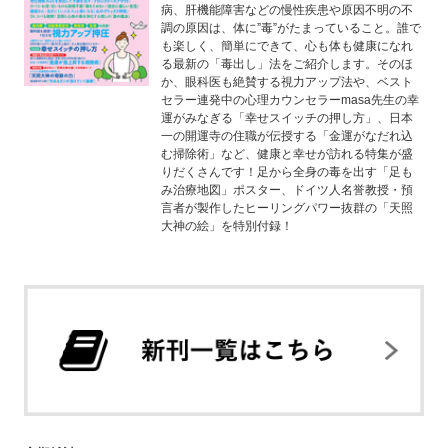
病、肝機能障害などの慢性疾患や原因不明の不
調の原因は、体に”毒”がたまっていること。誰で
も楽しく、簡単にできて、心も体も健康になれ
る最新の「毒出し」法をご紹介します。そのほ
か、眼科医も絶賛する視力アップ法や、ベスト
セラー連発中の心理カウンセラーmasa先生の幸
運がみなぎる「幸せスイッチの押し方」、日本
一の開運寺の住職が伝授する「金運がなだれ込
む掃除術」など、健康と幸せが訪れる特集が盛
りだくさんです！足から全身の毒を出す「足も
み治療地図」ポスター、ドイツ人名誉教授・預
言者が製作したヒーリングパワー抜群の「天照
大神の絵」を特別付録！