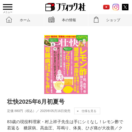
メニュー
ホーム
本の情報
ショップ
壮快2025年6月初夏号
定価 880円（税込）／ 2025年05月16日発売
仕様を見る
83歳の現役料理家・村上祥子先生は手にシミなし！レモン酢で
若返る 糖尿病、高血圧、耳鳴り、体臭、ひざ痛が大改善／ク