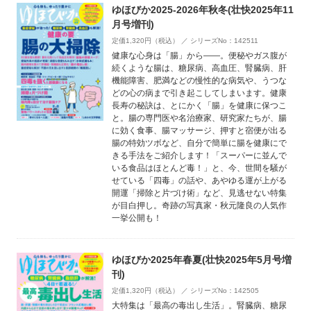
ゆほびか2025-2026年秋冬(壮快2025年11
月号増刊)
定価1,320円（税込） ／ シリーズNo：142511
健康な心身は「腸」から――。便秘やガス腹が
続くような腸は、糖尿病、高血圧、腎臓病、肝
機能障害、肥満などの慢性的な病気や、うつな
どの心の病まで引き起こしてしまいます。健康
長寿の秘訣は、とにかく「腸」を健康に保つこ
と。腸の専門医や名治療家、研究家たちが、腸
に効く食事、腸マッサージ、押すと宿便が出る
腸の特効ツボなど、自分で簡単に腸を健康にで
きる手法をご紹介します！「スーパーに並んで
いる食品はほとんど毒！」と、今、世間を騒が
せている「四毒」の話や、あやゆる運が上がる
開運「掃除と片づけ術」など、見逃せない特集
が目白押し。奇跡の写真家・秋元隆良の人気作
一挙公開も！
ゆほびか2025年春夏(壮快2025年5月号増
刊)
定価1,320円（税込） ／ シリーズNo：142505
大特集は「最高の毒出し生活」。腎臓病、糖尿