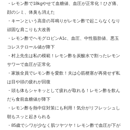
・レモン酢で18kgやせて血糖値、血圧が正常化！ひざ痛、
顔のシミ、体臭も消えた
・キーンという高音の耳鳴りがレモン酢で起こらなくなり
頑固な肩こりも大改善
・レモン酢でヘモグロビンA1c、血圧、中性脂肪値、悪玉
コレステロール値が降下
・村上先生は私の模範！レモン酢を炭酸水で割ったレモン
サワーで血圧が正常化
・家族全員でレモン酢を愛飲！夫は心筋梗塞が再発せず私
は目や頭の疲れが回復
・頭も体もシャキッとして疲れが取れる！レモン酢を飲ん
だら食前血糖値が降下
・レモン酢を熱中症対策にも利用！気分がリフレッシュし
朝もスッと起きられる
・85歳でシワが少なく肌ツヤツヤ！レモン酢で血圧が下が