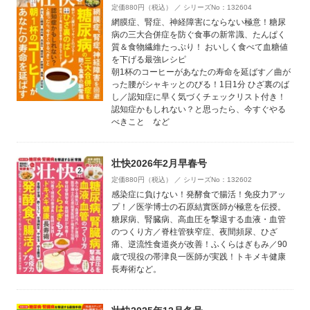
定価880円（税込） ／ シリーズNo：132604
網膜症、腎症、神経障害にならない極意！糖尿
病の三大合併症を防ぐ食事の新常識、たんぱく
質＆食物繊維たっぷり！ おいしく食べて血糖値
を下げる最強レシピ
朝1杯のコーヒーがあなたの寿命を延ばす／曲が
った腰がシャキッとのびる！1日1分 ひざ裏のば
し／認知症に早く気づくチェックリスト付き！
認知症かもしれない？と思ったら、今すぐやる
べきこと など
壮快2026年2月早春号
定価880円（税込） ／ シリーズNo：132602
感染症に負けない！発酵食で腸活！免疫力アッ
プ！／医学博士の石原結實医師が極意を伝授。
糖尿病、腎臓病、高血圧を撃退する血液・血管
のつくり方／脊柱管狭窄症、夜間頻尿、ひざ
痛、逆流性食道炎が改善！ふくらはぎもみ／90
歳で現役の帯津良一医師が実践！トキメキ健康
長寿術など。