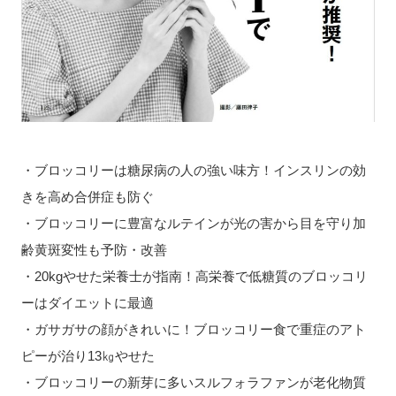
・ブロッコリーは糖尿病の人の強い味方！インスリンの効
きを高め合併症も防ぐ
・ブロッコリーに豊富なルテインが光の害から目を守り加
齢黄斑変性も予防・改善
・20kgやせた栄養士が指南！高栄養で低糖質のブロッコリ
ーはダイエットに最適
・ガサガサの顔がきれいに！ブロッコリー食で重症のアト
ピーが治り13㎏やせた
・ブロッコリーの新芽に多いスルフォラファンが老化物質