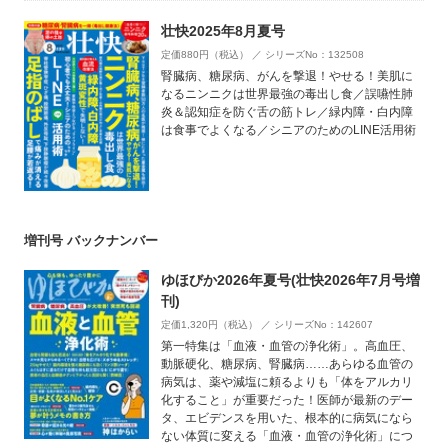
壮快2025年8月夏号
定価880円（税込） ／ シリーズNo：132508
腎臓病、糖尿病、がんを撃退！やせる！美肌に
なるニンニクは世界最強の毒出し食／誤嚥性肺
炎＆認知症を防ぐ舌の筋トレ／緑内障・白内障
は食事でよくなる／シニアのためのLINE活用術
増刊号 バックナンバー
ゆほびか2026年夏号(壮快2026年7月号増
刊)
定価1,320円（税込） ／ シリーズNo：142607
第一特集は「血液・血管の浄化術」。高血圧、
動脈硬化、糖尿病、腎臓病……あらゆる血管の
病気は、薬や減塩に頼るよりも「体をアルカリ
化すること」が重要だった！医師が最新のデー
タ、エビデンスを用いた、根本的に病気になら
ない体質に変える「血液・血管の浄化術」につ