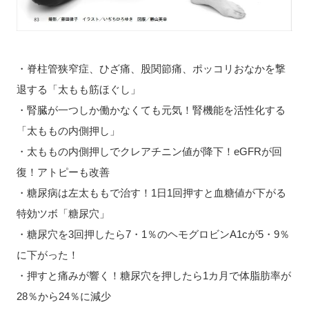
・脊柱管狭窄症、ひざ痛、股関節痛、ポッコリおなかを撃
退する「太もも筋ほぐし」
・腎臓が一つしか働かなくても元気！腎機能を活性化する
「太ももの内側押し」
・太ももの内側押しでクレアチニン値が降下！eGFRが回
復！アトピーも改善
・糖尿病は左太ももで治す！1日1回押すと血糖値が下がる
特効ツボ「糖尿穴」
・糖尿穴を3回押したら7・1％のヘモグロビンA1cが5・9％
に下がった！
・押すと痛みが響く！糖尿穴を押したら1カ月で体脂肪率が
28％から24％に減少