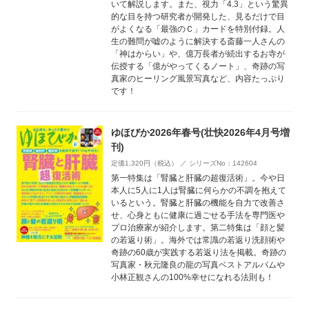
いて解説します。また、視力「4.3」という驚異
的な目を持つ研究者が開発した、見るだけで目
がよくなる「最強のＣ」カードを特別付録。人
生の難問が嘘のように解決する斎藤一人さんの
「神はからい」や、億万長者が続出するお寺が
伝授する「億がやってくるノート」、奇跡の写
真家のヒーリング風景写真など、内容たっぷり
です！
ゆほびか2026年春号(壮快2026年4月号増
刊)
定価1,320円（税込） ／ シリーズNo：142604
第一特集は「腎臓と肝臓の超復活術」。今や日
本人に5人に1人は腎臓に何らかの不調を抱えて
いるという。腎臓と肝臓の機能を自力で改善さ
せ、心身ともに健康に過ごせる手法を専門医や
プロ治療家が紹介します。第二特集は「顔と髪
の若返り術」。海外では常識の若返り洗顔術や
奇跡の60歳が実践する若返り法を掲載。奇跡の
写真家・秋元隆良の龍の写真ベストアルバムや
小林正観さんの100%幸せになれる法則も！