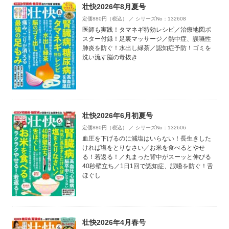
壮快2026年8月夏号
定価880円（税込） ／ シリーズNo：132608
医師も実践！タマネギ特効レシピ／治療地図ポ
スター付録！足裏マッサージ／熱中症、誤嚥性
肺炎を防ぐ！水出し緑茶／認知症予防！ゴミを
洗い流す脳の毒抜き
壮快2026年6月初夏号
定価880円（税込） ／ シリーズNo：132606
血圧を下げるのに減塩はいらない！長生きした
ければ塩をとりなさい／お米を食べるとやせ
る！若返る！／丸まった背中がスーッと伸びる
40秒壁立ち／1日1回で認知症、誤嚥を防ぐ！舌
ほぐし
壮快2026年4月春号