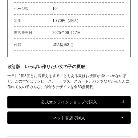
ページ数
104
定価
1,870円（税込）
書店発売日
2025年06月17日
付録
綴込型紙2点
改訂版 いっぱい作りたい女の子の夏服
一日に2度3度とお着替えをすることもある夏はお洗濯が追いつかないほ
ど。この本ではワンピース、トップス、スカート、パンツなどかんたんに
作れて女の子みんなに似合うデザインを全63点掲載。
公式オンラインショップで購入
ネット書店で購入