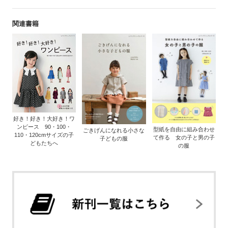
関連書籍
好き！好き！大好き！ワ
ンピース 90・100・
型紙を自由に組み合わせ
ごきげんになれる小さな
110・120cmサイズの子
て作る 女の子と男の子
子どもの服
どもたちへ
の服