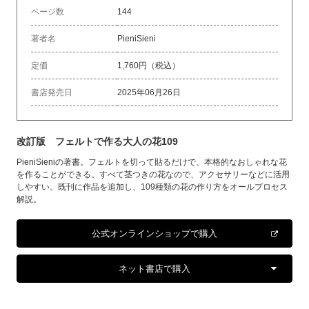
ページ数
144
著者名
PieniSieni
定価
1,760円（税込）
書店発売日
2025年06月26日
改訂版 フェルトで作る大人の花109
PieniSieniの著書。フェルトを切って貼るだけで、本格的なおしゃれな花
を作ることができる。すべて茎つきの花なので、アクセサリーなどに活用
しやすい。既刊に作品を追加し、109種類の花の作り方をオールプロセス
解説。
公式オンラインショップで購入
ネット書店で購入