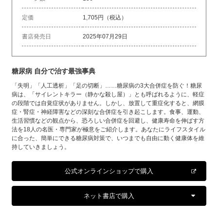
定価
1,705円（税込）
書店発売日
2025年07月29日
糖尿病 自分で治す最強事典
「失明」「人工透析」「足の切断」……糖尿病の3大合併症を防ぐ！糖尿
病は、「サイレントキラー（静かな殺し屋）」とも呼ばれるように、軽症
の段階では自覚症状がありません。しかし、放置して重症化すると、網膜
症・腎症・神経障害などの深刻な合併症を引き起こします。食事、運動、
生活習慣などの観点から、恐ろしい合併症を回避し、健康寿命を伸ばす方
法を18人の名医・専門家が極意をご紹介します。あなたにライフスタイル
に合った、簡単にできる糖尿病対策で、いつまでも自由に動く健康体を維
持していきましょう。
公式オンラインショップで購入
ネット書店で購入