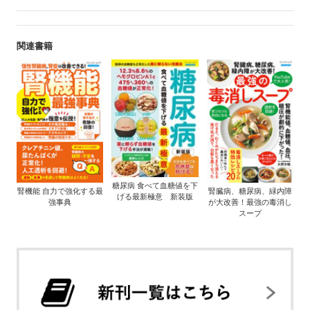
関連書籍
糖尿病 食べて血糖値を下
腎機能 自力で強化する最
腎臓病、糖尿病、緑内障
げる最新極意 新装版
強事典
が大改善！最強の毒消し
スープ