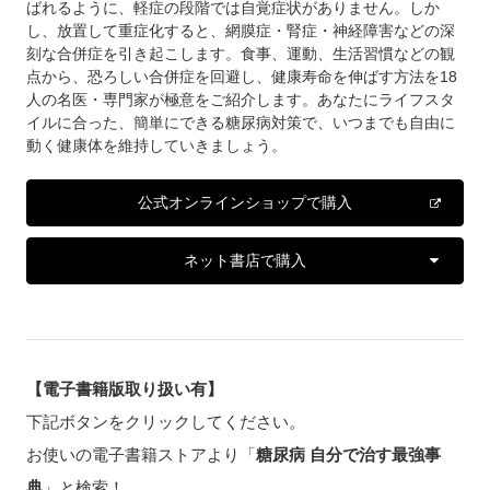
ばれるように、軽症の段階では自覚症状がありません。しか
し、放置して重症化すると、網膜症・腎症・神経障害などの深
刻な合併症を引き起こします。食事、運動、生活習慣などの観
点から、恐ろしい合併症を回避し、健康寿命を伸ばす方法を18
人の名医・専門家が極意をご紹介します。あなたにライフスタ
イルに合った、簡単にできる糖尿病対策で、いつまでも自由に
動く健康体を維持していきましょう。
公式オンラインショップで購入
ネット書店で購入
【電子書籍版取り扱い有】
下記ボタンをクリックしてください。
お使いの電子書籍ストアより「
糖尿病 自分で治す最強事
典
」と検索！