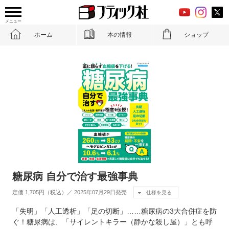
メニュー
ホーム
本の情報
ショップ
糖尿病 自分で治す最強事典
定価 1,705円（税込）／ 2025年07月29日発売
仕様を見る
「失明」「人工透析」「足の切断」……糖尿病の3大合併症を防
ぐ！糖尿病は、「サイレントキラー（静かな殺し屋）」とも呼