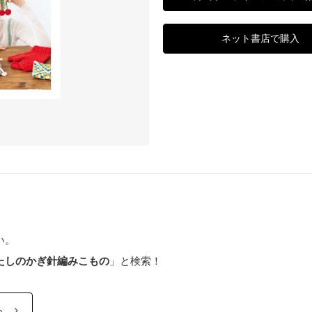
ネット書店で購入
い。
たしのかぎ針編みこもの
」と検索！
ら