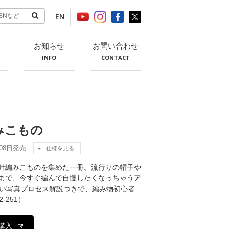
EN
お知らせ
お問い合わせ
INFO
CONTACT
みこもの
月08日発売
仕様を見る
針編みこものを集めた一冊。流行りの帽子や
まで、今すぐ編んで自慢したくなっちゃうア
すい写真プロセス解説つきで、編み物初心者
-251）
購入