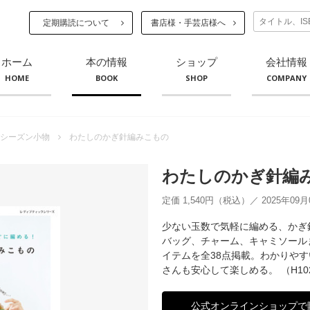
定期購読について
書店様・手芸店様へ
ホーム
本の情報
ショップ
会社情報
HOME
BOOK
SHOP
COMPANY
シーズン小物
わたしのかぎ針編みこもの
わたしのかぎ針編
定価 1,540円（税込）／ 2025年09
少ない玉数で気軽に編める、かぎ
バッグ、チャーム、キャミソール
イテムを全38点掲載。わかりや
さんも安心して楽しめる。 （H102
公式オンラインショップで