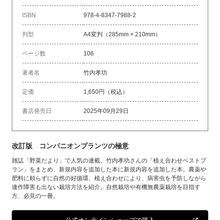
ISBN
978-4-8347-7988-2
判型
A4変判（285mm × 210mm）
ページ数
106
著者名
竹内孝功
定価
1,650円（税込）
書店発売日
2025年09月29日
改訂版 コンパニオンプランツの極意
雑誌「野菜だより」で人気の連載、竹内孝功さんの「植え合わせベストプ
ラン」をまとめ、新規内容を追加した本に新規内容を追加した本。農薬や
肥料に頼らずに自然の好循環、植え合わせにより、病害虫を予防しながら
連作障害も出ない栽培方法を紹介。自然栽培や有機無農薬栽培を目指す
方、必見の一冊。