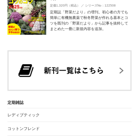
定価1,320円（税込） ／ シリーズNo：122508
定期誌「野菜だより」の増刊。初心者の方でも
簡単に有機無農薬で秋冬野菜が作れる基本とコ
ツを既刊の「野菜だより」から記事を抜粋して
まとめた一冊に新規内容を追加。
定期雑誌
レディブティック
コットンフレンド