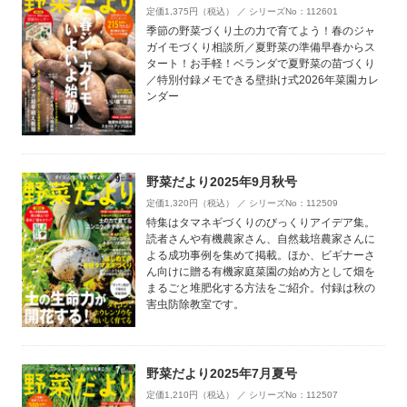
定価1,375円（税込） ／ シリーズNo：112601
季節の野菜づくり土の力で育てよう！春のジャ
ガイモづくり相談所／夏野菜の準備早春からス
タート！お手軽！ベランダで夏野菜の苗づくり
／特別付録メモできる壁掛け式2026年菜園カレ
ンダー
野菜だより2025年9月秋号
定価1,320円（税込） ／ シリーズNo：112509
特集はタマネギづくりのびっくりアイデア集。
読者さんや有機農家さん、自然栽培農家さんに
よる成功事例を集めて掲載。ほか、ビギナーさ
ん向けに贈る有機家庭菜園の始め方として畑を
まるごと堆肥化する方法をご紹介。付録は秋の
害虫防除教室です。
野菜だより2025年7月夏号
定価1,210円（税込） ／ シリーズNo：112507