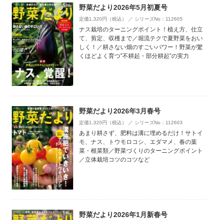
野菜だより2026年5月初夏号
定価1,320円（税込） ／ シリーズNo：112605
ナス栽培のターニングポイント！植え方、仕立
て、剪定、収穫まで／堀流テクで夏野菜をおい
しく！／耕さない畑のすごいパワー！野菜が驚
くほどよく育つ”不耕起・部分耕起”の実力
野菜だより2026年3月春号
定価1,320円（税込） ／ シリーズNo：112603
あまり耕さず、肥料は溝に埋めるだけ！サトイ
モ、ナス、トウモロコシ、エダマメ、春の葉
菜・根菜類／野菜づくりのターニングポイント
／立体栽培コツのコツなど
野菜だより2026年1月新春号