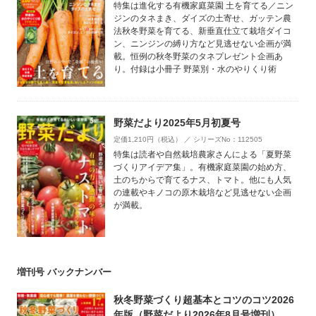
特集は進化する有機家庭菜園 土を育てる／ニン
ジンのタネまき、ダイズの土寄せ、ガッテン農
法秋冬野菜を育てる、新垂直仕立て栽培ダイコ
ン、ニンジンの縛り方など見逃せない企画が満
載。恒例の秋冬野菜のタネプレゼント企画あ
り。付録は小冊子 野菜別・水のやりくり術
野菜だより2025年5月初夏号
定価1,210円（税込） ／ シリーズNo：112505
特集は読者や自然栽培農家さんによる「夏野菜
づくりアイデア集」。有機家庭菜園の始め方、
土のちからで育てるナス、トマト。他にも人気
の連載やキノコの原木栽培など見逃せない企画
が満載。
増刊号 バックナンバー
秋冬野菜づくり超基本とコツのコツ2026
年版（野菜だより2026年8月号増刊）