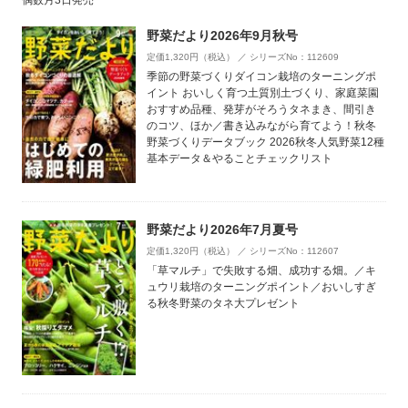
偶数月3日発売
野菜だより2026年9月秋号
定価1,320円（税込） ／ シリーズNo：112609
季節の野菜づくりダイコン栽培のターニングポ
イント おいしく育つ土質別土づくり、家庭菜園
おすすめ品種、発芽がそろうタネまき、間引き
のコツ、ほか／書き込みながら育てよう！秋冬
野菜づくりデータブック 2026秋冬人気野菜12種
基本データ＆やることチェックリスト
野菜だより2026年7月夏号
定価1,320円（税込） ／ シリーズNo：112607
「草マルチ」で失敗する畑、成功する畑。／キ
ュウリ栽培のターニングポイント／おいしすぎ
る秋冬野菜のタネ大プレゼント