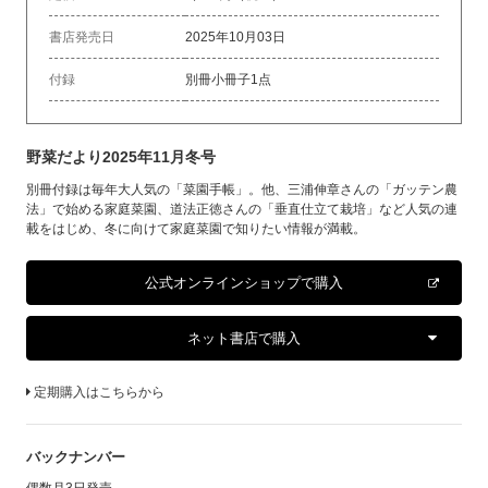
書店発売日
2025年10月03日
付録
別冊小冊子1点
野菜だより2025年11月冬号
別冊付録は毎年大人気の「菜園手帳」。他、三浦伸章さんの「ガッテン農
法」で始める家庭菜園、道法正徳さんの「垂直仕立て栽培」など人気の連
載をはじめ、冬に向けて家庭菜園で知りたい情報が満載。
公式オンラインショップで購入
ネット書店で購入
定期購入はこちらから
バックナンバー