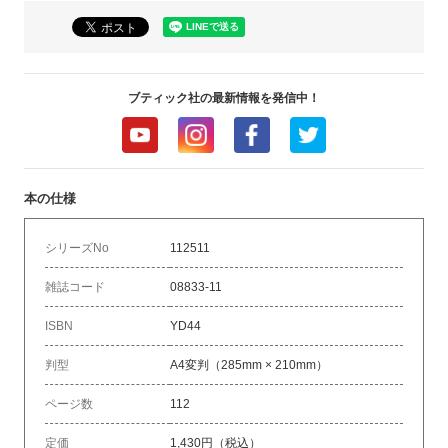
ブティック社の最新情報を発信中！
本の仕様
シリーズNo
112511
雑誌コード
08833-11
ISBN
YD44
判型
A4変判（285mm × 210mm）
ページ数
112
定価
1,430円（税込）