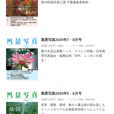
第24回前田真三賞 予選通過者発表！
風景写真2025年7・8月号
定価2,200円（税込） ／ シリーズNo：642507
夏の水辺は楽園！ハス・スイレン特集／日本風
景写真協会・協働企画「GFX ニッポンを巡
る！」
風景写真2025年5・6月号
定価2,200円（税込） ／ シリーズNo：642505
若草、萌葱、新緑 春から夏は緑の国を楽しも
う！／メモリアル企画萩原史郎トリビュートな
ど