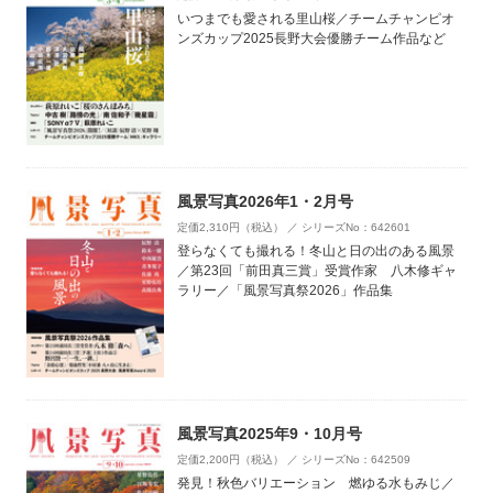
いつまでも愛される里山桜／チームチャンピオ
ンズカップ2025長野大会優勝チーム作品など
風景写真2026年1・2月号
定価2,310円（税込） ／ シリーズNo：642601
登らなくても撮れる！冬山と日の出のある風景
／第23回「前田真三賞」受賞作家 八木修ギャ
ラリー／「風景写真祭2026」作品集
風景写真2025年9・10月号
定価2,200円（税込） ／ シリーズNo：642509
発見！秋色バリエーション 燃ゆる水もみじ／