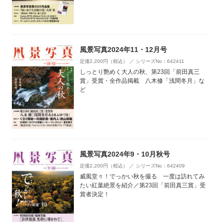
風景写真2024年11・12月号
定価2,200円（税込） ／ シリーズNo：642411
しっとり艶めく大人の秋、第23回「前田真三
賞」受賞・全作品掲載 八木修「浅間冬月」な
ど
風景写真2024年9・10月秋号
定価2,200円（税込） ／ シリーズNo：642409
威風堂々！でっかい秋を撮る 一度は訪れてみ
たい紅葉絶景を紹介／第23回「前田真三賞」受
賞者決定！