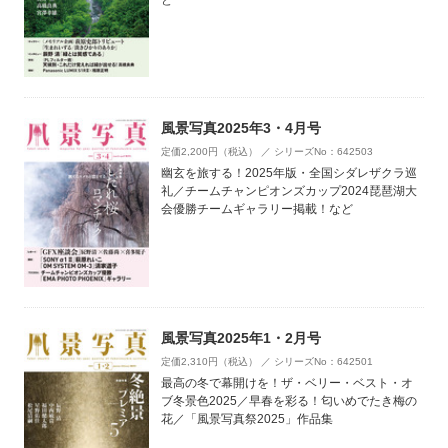
風景写真2025年3・4月号
定価2,200円（税込） ／ シリーズNo：642503
幽玄を旅する！2025年版・全国シダレザクラ巡
礼／チームチャンピオンズカップ2024琵琶湖大
会優勝チームギャラリー掲載！など
風景写真2025年1・2月号
定価2,310円（税込） ／ シリーズNo：642501
最高の冬で幕開けを！ザ・ベリー・ベスト・オ
ブ冬景色2025／早春を彩る！匂いめでたき梅の
花／「風景写真祭2025」作品集