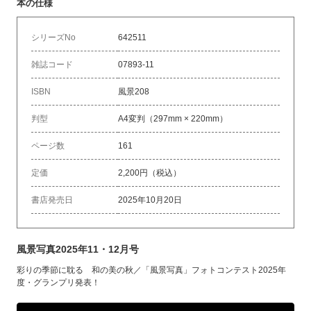
本の仕様
シリーズNo
642511
雑誌コード
07893-11
ISBN
風景208
判型
A4変判（297mm × 220mm）
ページ数
161
定価
2,200円（税込）
書店発売日
2025年10月20日
風景写真2025年11・12月号
彩りの季節に耽る 和の美の秋／「風景写真」フォトコンテスト2025年
度・グランプリ発表！