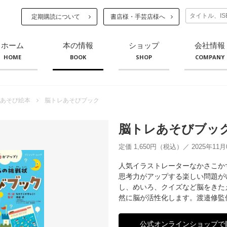
定期購読について
書店様・手芸店様へ
ホーム
本の情報
ショップ
会社情報
HOME
BOOK
SHOP
COMPANY
あそび絵本
脳トレあそびブック
脳トレあそびブッ
定価 1,650円（税込）／ 2025年11
人気イラストレーターなかさこか
思考力がアップする楽しい問題が
し、めいろ、クイズなど脳をきた
然に脳が活性化します。渡邉修監
公式オンラインショップで