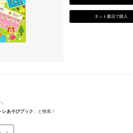
ネット書店で購入
い。
トレあそびブック
」と検索！
ら