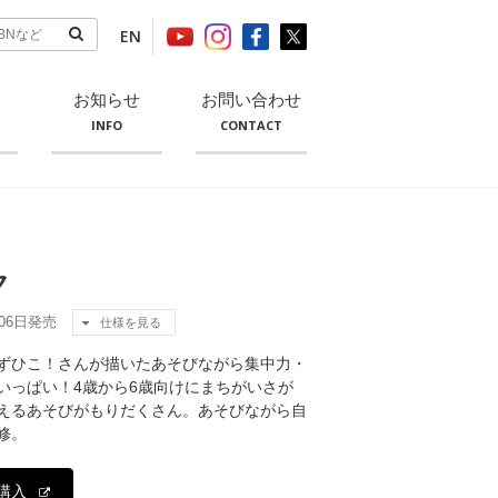
EN
お知らせ
お問い合わせ
INFO
CONTACT
ク
月06日発売
仕様を見る
ずひこ！さんが描いたあそびながら集中力・
いっぱい！4歳から6歳向けにまちがいさが
えるあそびがもりだくさん。あそびながら自
修。
購入