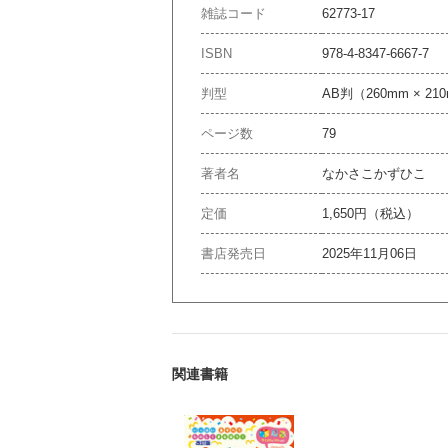
雑誌コード
62773-17
ISBN
978-4-8347-6667-7
判型
AB判（260mm × 21
ページ数
79
著者名
なかさこかずひこ
定価
1,650円（税込）
書店発売日
2025年11月06日
関連書籍