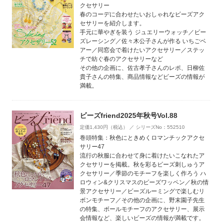
クセサリー
春のコーデに合わせたいおしゃれなビーズアク
セサリーを紹介します。
手元に華やぎを装う ジュエリーウォッチ／ビー
ズレーシング／佐々木公子さんが作る いちごベ
アー／同窓会で着けたいアクセサリー／ステッ
チで紡ぐ春のアクセサリーなど
その他の企画に、佐古孝子さんのレポ、日柳佐
貴子さんの特集、商品情報などビーズの情報が
満載。
ビーズfriend2025年秋号Vol.88
定価1,430円（税込） ／ シリーズNo：552510
巻頭特集：秋色にときめくロマンチックアクセ
サリー47
流行の秋服に合わせて身に着けたいこなれたア
クセサリーを掲載。秋を彩るビーズ刺しゅうア
クセサリー／季節のモチーフを楽しく作ろう ハ
ロウィン&クリスマスのビーズワッペン／秋の情
景アクセサリー／ビーズルーミングで楽しむリ
ボンモチーフ／その他の企画に、野末園子先生
の特集、ボールモチーフのアクセサリー、展示
会情報など、楽しいビーズの情報が満載です。