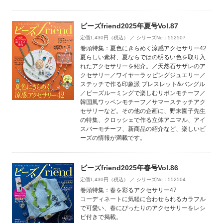
ビーズfriend2025年夏号Vol.87
定価1,430円（税込） ／ シリーズNo：552507
巻頭特集：夏色にきらめく涼感アクセサリー42
夏らしい素材、夏ならではの明るい色を取り入
れたアクセサリーを紹介。／天然石サザレのア
クセサリー／ワイヤーラッピングジュエリー／
ステッチで作る印象派 ブレスレット&バングル
／ビーズルーミングで楽しむリボンモチーフ／
韓国風ワッペンモチーフ／サマーステッチアク
セサリーなど。その他の企画に、野末園子先生
の特集、クロッシェで作る立体アニマル、アイ
スバーモチーフ、新商品の紹介など、楽しいビ
ーズの情報が満載です。
ビーズfriend2025年春号Vol.86
定価1,430円（税込） ／ シリーズNo：552504
巻頭特集：春を彩るアクセサリー47
コーディネートに気軽に合わせられるカラフル
で可愛い、春にぴったりのアクセサリーをレシ
ピ付きで掲載。