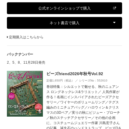
公式オンラインショップで購入
ネット書店で購入
定期購入はこちらから
バックナンバー
2、5、8、11月28日発売
ビーズfriend2026年秋号Vol.92
定価1,650円（税込） ／ シリーズNo：552610
巻頭特集：シルエットで魅せる、秋のニュアン
ス ロングネックレス&ラリエット／ 人気作家が
作る！名画にインスパイアされたビーズアクセ
サリー／ワイヤーのボリュームリング／テグス
編みのミニチュアバッグ／ハロウィン＆クリス
マスの3Dベア／実りの秋にビジュー・ブローチ
／秋のステッチアクセサリー／その他の企画
に、コスチュームジュエリー作家 川島宏子さん
の記事、誕生石のハンドストラップ、ビーズQ＆