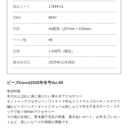
雑誌コード
17669-01
ISBN
BF97
判型
A4変判（297mm × 233mm）
ページ数
96
定価
1,430円（税込）
書店発売日
2025年11月28日
ビーズfriend2026年冬号Vol.89
巻頭特集
冬のおよばれに身に着けたい華やぎアクセサリー
モノトーンアクセサリー／ワイヤーで作るクリスマスブローチ／テグスで
編むビーズバッグ／オートクチュール刺しゅうで作る干支モチーフ／ステ
ッチで紡ぐWinterアクセサリー
その他の企画に、野末園子先生の特集、展示会レポート、お年玉プレゼン
トなど、楽しいビーズの情報が満載です。