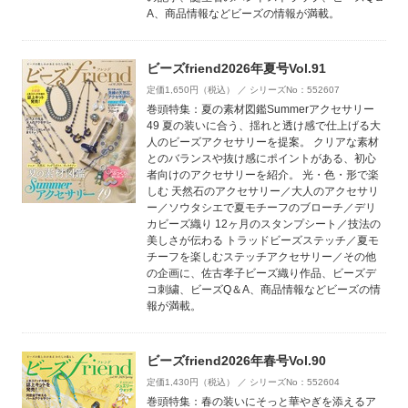
A、商品情報などビーズの情報が満載。
ビーズfriend2026年夏号Vol.91
定価1,650円（税込） ／ シリーズNo：552607
巻頭特集：夏の素材図鑑Summerアクセサリー
49 夏の装いに合う、揺れと透け感で仕上げる大
人のビーズアクセサリーを提案。 クリアな素材
とのバランスや抜け感にポイントがある、初心
者向けのアクセサリーを紹介。 光・色・形で楽
しむ 天然石のアクセサリー／大人のアクセサリ
ー／ソウタシエで夏モチーフのブローチ／デリ
カビーズ織り 12ヶ月のスタンプシート／技法の
美しさが伝わる トラッドビーズステッチ／夏モ
チーフを楽しむステッチアクセサリー／その他
の企画に、佐古孝子ビーズ織り作品、ビーズデ
コ刺繍、ビーズQ＆A、商品情報などビーズの情
報が満載。
ビーズfriend2026年春号Vol.90
定価1,430円（税込） ／ シリーズNo：552604
巻頭特集：春の装いにそっと華やぎを添えるア