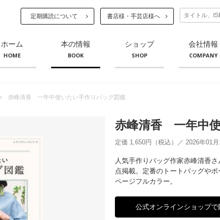
定期購読について
書店様・手芸店様へ
ホーム
本の情報
ショップ
会社情報
HOME
BOOK
SHOP
COMPANY
赤峰清香 一年中使いたい手作りバッグ図鑑
赤峰清香 一年中
定価 1,650円（税込）／ 2026年01
人気手作りバッグ作家赤峰清香さ
点掲載。定番のトートバッグやポ
ページフルカラー。
公式オンラインショップで