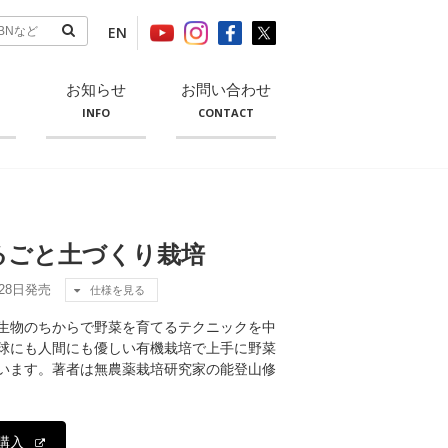
EN
お知らせ
お問い合わせ
INFO
CONTACT
るごと土づくり栽培
月28日発売
仕様を見る
生物のちからで野菜を育てるテクニックを中
球にも人間にも優しい有機栽培で上手に野菜
います。著者は無農薬栽培研究家の能登山修
購入