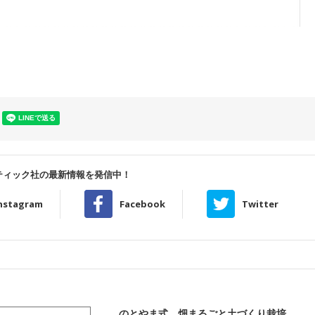
ティック社の最新情報を発信中！
nstagram
Facebook
Twitter
のとやま式 畑まるごと土づくり栽培