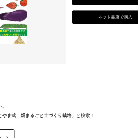
ネット書店で購入
い。
とやま式 畑まるごと土づくり栽培
」と検索！
ら