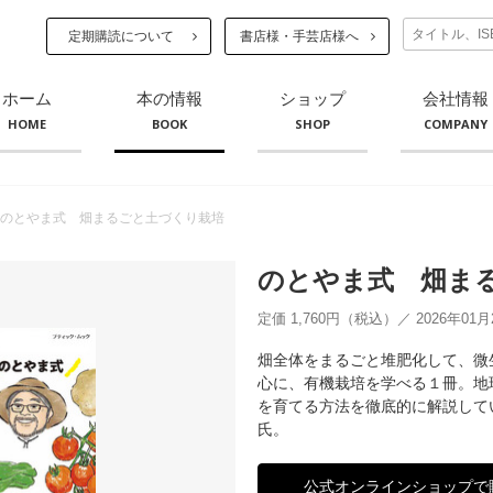
定期購読について
書店様・手芸店様へ
ホーム
本の情報
ショップ
会社情報
HOME
BOOK
SHOP
COMPANY
のとやま式 畑まるごと土づくり栽培
のとやま式 畑ま
定価 1,760円（税込）／ 2026年01
畑全体をまるごと堆肥化して、微
心に、有機栽培を学べる１冊。地
を育てる方法を徹底的に解説して
氏。
公式オンラインショップで