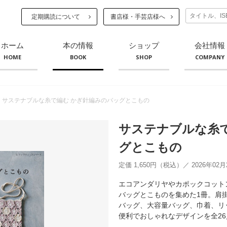
定期購読について
書店様・手芸店様へ
ホーム
本の情報
ショップ
会社情報
HOME
BOOK
SHOP
COMPANY
サステナブルな糸で編む かぎ針編みのバッグとこもの
サステナブルな糸
グとこもの
定価 1,650円（税込）／ 2026年02
エコアンダリヤやカポックコット
バッグとこものを集めた1冊。肩
バッグ、大容量バッグ、巾着、リ
便利でおしゃれなデザインを全26点掲載