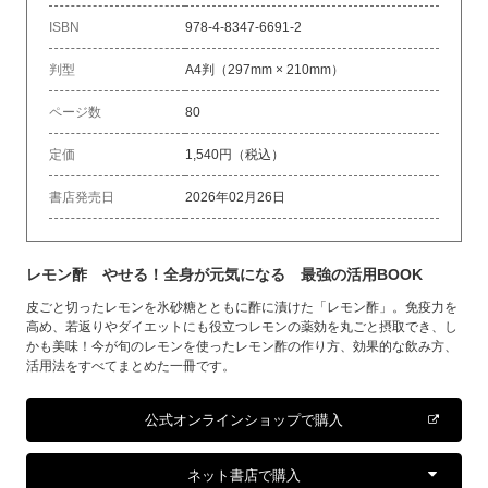
ISBN
978-4-8347-6691-2
判型
A4判（297mm × 210mm）
ページ数
80
定価
1,540円（税込）
書店発売日
2026年02月26日
レモン酢 やせる！全身が元気になる 最強の活用BOOK
皮ごと切ったレモンを氷砂糖とともに酢に漬けた「レモン酢」。免疫力を
高め、若返りやダイエットにも役立つレモンの薬効を丸ごと摂取でき、し
かも美味！今が旬のレモンを使ったレモン酢の作り方、効果的な飲み方、
活用法をすべてまとめた一冊です。
公式オンラインショップで購入
ネット書店で購入