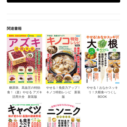
関連書籍
糖尿病、高血圧の特効
やせる！免疫力アップ！
やせる！おなかスッキ
食！（楽）やせる アズキ
キノコ特効レシピ 新装
リ！大根食べつくし
活用大全 新装版
版
BOOK