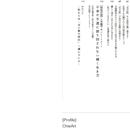
[Profile]
ChieArt