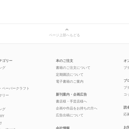
ページ上部へもどる
テゴリー
本のご注文
オ
ング
書籍のご注文について
ブ
定期購読について
ブ
電子書籍のご案内
ブ
・ペーパークラフト
新刊案内・企画広告
コ
サリー
書店様・手芸店様へ
読
企画や作品をお持ちの方へ
ング
応
広告出稿について
IY
け
お
会社情報