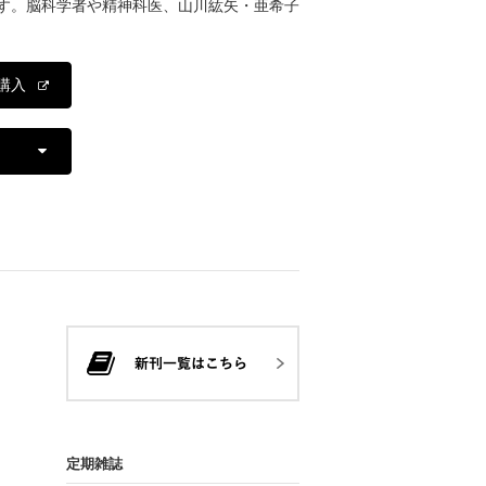
す。脳科学者や精神科医、山川紘矢・亜希子
購入
定期雑誌