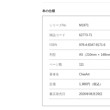
本の仕様
シリーズNo
M1971
雑誌コード
62773-71
ISBN
978-4-8347-9171-6
判型
A5（210mm × 148
ページ数
111
著者名
ChieArt
定価
1,980円（税込）
書店発売日
2026年06月29日