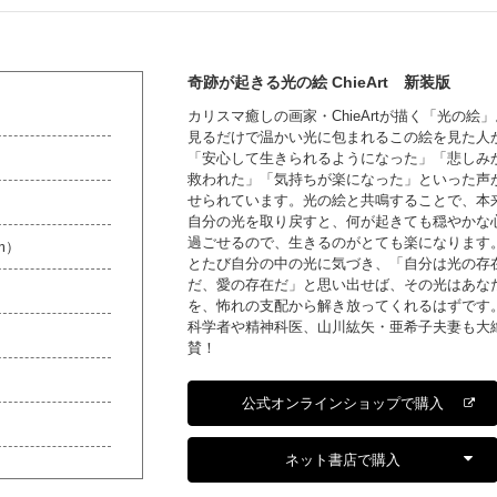
奇跡が起きる光の絵 ChieArt 新装版
カリスマ癒しの画家・ChieArtが描く「光の絵」
見るだけで温かい光に包まれるこの絵を見た人
「安心して生きられるようになった」「悲しみ
救われた」「気持ちが楽になった」といった声
せられています。光の絵と共鳴することで、本
自分の光を取り戻すと、何が起きても穏やかな
過ごせるので、生きるのがとても楽になります
mm）
とたび自分の中の光に気づき、「自分は光の存
だ、愛の存在だ」と思い出せば、その光はあな
を、怖れの支配から解き放ってくれるはずです
科学者や精神科医、山川紘矢・亜希子夫妻も大
賛！
公式オンラインショップで購入
ネット書店で購入