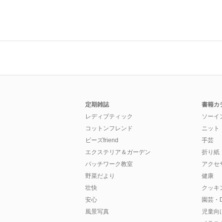
定期雑誌
書籍カ
レディブティック
ソーイ
コットンフレンド
ニット
ビーズfriend
手芸
エクステリア＆ガーデン
折り紙
パッチワーク教室
アクセ
野菜だより
健康
壮快
クッキ
安心
園芸・D
風景写真
児童向