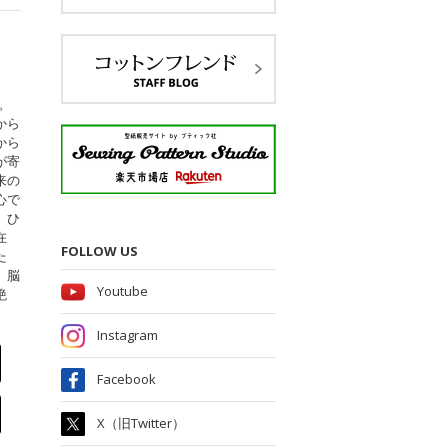
。
から
から
が寄
来の
心で
。ひ
在
FOLLOW US
た
。脳
Youtube
絶
Instagram
Facebook
X（旧Twitter）