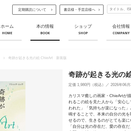
定期購読について
書店様・手芸店様へ
ホーム
本の情報
ショップ
会社情報
HOME
BOOK
SHOP
COMPANY
奇跡が起きる光の絵 ChieArt 新装版
奇跡が起きる光の絵 
定価 1,980円（税込）／ 2026年06
カリスマ癒しの画家・ChieAr
れるこの絵を見た人から「安心し
われた」「気持ちが楽になった」
鳴することで、本来の自分の光を
せるので、生きるのがとても楽に
「自分は光の存在だ、愛の存在だ