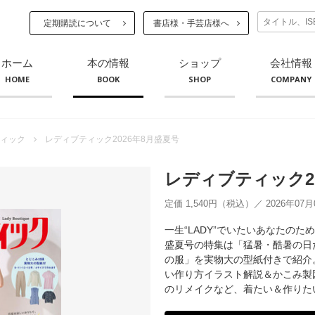
定期購読について
書店様・手芸店様へ
ホーム
本の情報
ショップ
会社情報
HOME
BOOK
SHOP
COMPANY
ィック
レディブティック2026年8月盛夏号
レディブティック20
定価 1,540円（税込）／ 2026年07
一生“LADY”でいたいあなたの
盛夏号の特集は「猛暑・酷暑の日
の服」を実物大の型紙付きで紹介
い作り方イラスト解説＆かこみ製
のリメイクなど、着たい＆作りた