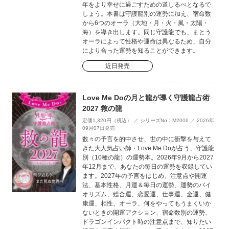
年をより幸せに過ごすための道しるべとなるで
しょう。本書は守護龍別の運勢に加え、宿命数
から6つのオーラ（大地・月・火・風・太陽・
海）を導き出します。同じ守護龍でも、まとう
オーラによって性格や運命は異なるため、自分
により合った運勢を知ることができます。
近日発売
Love Me Doの月と龍が導く守護龍占術
2027 救の龍
定価1,320円（税込） ／ シリーズNo：M2006 ／ 2026年
09月07日発売
数々の予言を的中させ、世の中に衝撃を与えて
きた大人気占い師・Love Me Doが占う、守護龍
別（10種の龍）の運勢本。2026年9月から2027
年12月まで、あなたの毎日の運勢を収録してい
ます。2027年の予言をはじめ、注意点や開運
法、基本性格、月運＆毎日の運勢、運勢のバイ
オリズム、総合運、恋愛運、仕事運、金運、健
康運、相性、オーラ、何をやってもうまくいか
ないときの開運アクション、宿命数別の運勢、
ドラゴンインパクト時の注意点まで、知りたい