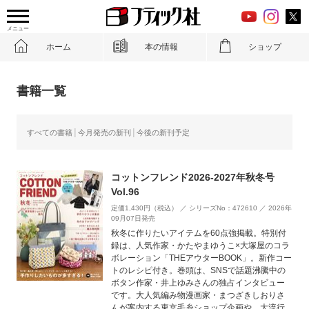
メニュー
ホーム
本の情報
ショップ
書籍一覧
すべての書籍
今月発売の新刊
今後の新刊予定
コットンフレンド2026-2027年秋冬号
Vol.96
定価1,430円（税込） ／ シリーズNo：472610 ／ 2026年
09月07日発売
秋冬に作りたいアイテムを60点強掲載。特別付
録は、人気作家・かたやまゆうこ×大塚屋のコラ
ボレーション「THEアウターBOOK」。新作コー
トのレシピ付き。巻頭は、SNSで話題沸騰中の
ボタン作家・井上ゆみさんの独占インタビュー
です。大人気編み物漫画家・まつざきしおりさ
んが案内する東京毛糸ショップ企画や、大流行