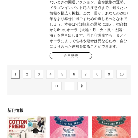
ないときの開運アクション、宿命数別の運勢、
ドラゴンインパクト時の注意点まで、知りたい
情報を幅広く掲載。この一冊が、あなたの2027
年をより幸せに過ごすための道しるべとなるで
しょう。本書は守護龍別の運勢に加え、宿命数
から6つのオーラ（大地・月・火・風・太陽・
海）を導き出します。同じ守護龍でも、まとう
オーラによって性格や運命は異なるため、自分
により合った運勢を知ることができます。
近日発売
1
2
3
4
5
6
7
8
9
10
11
...
新刊情報