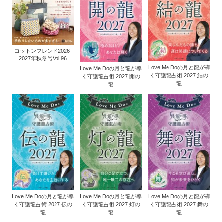
コットンフレンド2026-
2027年秋冬号Vol.96
Love Me Doの月と龍が導
Love Me Doの月と龍が導
く守護龍占術 2027 結の
く守護龍占術 2027 開の
龍
龍
Love Me Doの月と龍が導
Love Me Doの月と龍が導
Love Me Doの月と龍が導
く守護龍占術 2027 伝の
く守護龍占術 2027 灯の
く守護龍占術 2027 舞の
龍
龍
龍