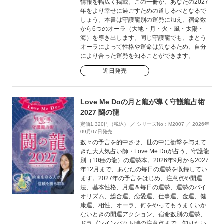
情報を幅広く掲載。この一冊が、あなたの2027
年をより幸せに過ごすための道しるべとなるで
しょう。本書は守護龍別の運勢に加え、宿命数
から6つのオーラ（大地・月・火・風・太陽・
海）を導き出します。同じ守護龍でも、まとう
オーラによって性格や運命は異なるため、自分
により合った運勢を知ることができます。
近日発売
Love Me Doの月と龍が導く守護龍占術
2027 闘の龍
定価1,320円（税込） ／ シリーズNo：M2007 ／ 2026年
09月07日発売
数々の予言を的中させ、世の中に衝撃を与えて
きた大人気占い師・Love Me Doが占う、守護龍
別（10種の龍）の運勢本。2026年9月から2027
年12月まで、あなたの毎日の運勢を収録してい
ます。2027年の予言をはじめ、注意点や開運
法、基本性格、月運＆毎日の運勢、運勢のバイ
オリズム、総合運、恋愛運、仕事運、金運、健
康運、相性、オーラ、何をやってもうまくいか
ないときの開運アクション、宿命数別の運勢、
ドラゴンインパクト時の注意点まで、知りたい