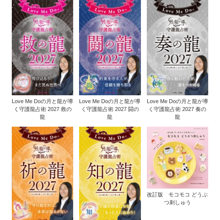
Love Me Doの月と龍が導
Love Me Doの月と龍が導
Love Me Doの月と龍が導
く守護龍占術 2027 救の
く守護龍占術 2027 闘の
く守護龍占術 2027 奏の
龍
龍
龍
改訂版 モコモコ どうぶ
つ刺しゅう