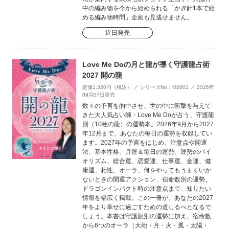
中の編み物を今から始められる「かぎ針1本で始
める編み物時間」企画も見逃せません。
近日発売
Love Me Doの月と龍が導く守護龍占術
2027 開の龍
定価1,320円（税込） ／ シリーズNo：M2001 ／ 2026年
09月07日発売
数々の予言を的中させ、世の中に衝撃を与えて
きた大人気占い師・Love Me Doが占う、守護龍
別（10種の龍）の運勢本。2026年9月から2027
年12月まで、あなたの毎日の運勢を収録してい
ます。2027年の予言をはじめ、注意点や開運
法、基本性格、月運＆毎日の運勢、運勢のバイ
オリズム、総合運、恋愛運、仕事運、金運、健
康運、相性、オーラ、何をやってもうまくいか
ないときの開運アクション、宿命数別の運勢、
ドラゴンインパクト時の注意点まで、知りたい
情報を幅広く掲載。この一冊が、あなたの2027
年をより幸せに過ごすための道しるべとなるで
しょう。本書は守護龍別の運勢に加え、宿命数
から6つのオーラ（大地・月・火・風・太陽・