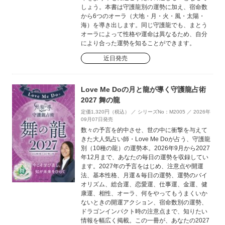
しょう。本書は守護龍別の運勢に加え、宿命数
から6つのオーラ（大地・月・火・風・太陽・
海）を導き出します。同じ守護龍でも、まとう
オーラによって性格や運命は異なるため、自分
により合った運勢を知ることができます。
近日発売
Love Me Doの月と龍が導く守護龍占術
2027 舞の龍
定価1,320円（税込） ／ シリーズNo：M2005 ／ 2026年
09月07日発売
数々の予言を的中させ、世の中に衝撃を与えて
きた大人気占い師・Love Me Doが占う、守護龍
別（10種の龍）の運勢本。2026年9月から2027
年12月まで、あなたの毎日の運勢を収録してい
ます。2027年の予言をはじめ、注意点や開運
法、基本性格、月運＆毎日の運勢、運勢のバイ
オリズム、総合運、恋愛運、仕事運、金運、健
康運、相性、オーラ、何をやってもうまくいか
ないときの開運アクション、宿命数別の運勢、
ドラゴンインパクト時の注意点まで、知りたい
情報を幅広く掲載。この一冊が、あなたの2027