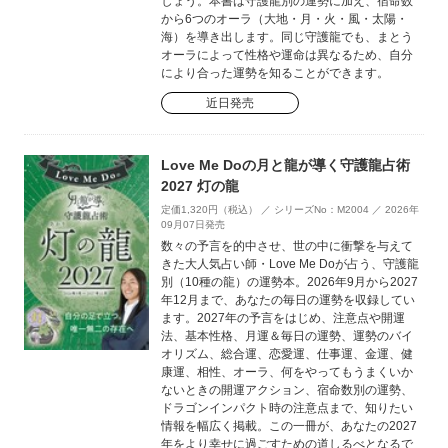
しょう。本書は守護龍別の運勢に加え、宿命数
から6つのオーラ（大地・月・火・風・太陽・
海）を導き出します。同じ守護龍でも、まとう
オーラによって性格や運命は異なるため、自分
により合った運勢を知ることができます。
近日発売
Love Me Doの月と龍が導く守護龍占術
2027 灯の龍
定価1,320円（税込） ／ シリーズNo：M2004 ／ 2026年
09月07日発売
数々の予言を的中させ、世の中に衝撃を与えて
きた大人気占い師・Love Me Doが占う、守護龍
別（10種の龍）の運勢本。2026年9月から2027
年12月まで、あなたの毎日の運勢を収録してい
ます。2027年の予言をはじめ、注意点や開運
法、基本性格、月運＆毎日の運勢、運勢のバイ
オリズム、総合運、恋愛運、仕事運、金運、健
康運、相性、オーラ、何をやってもうまくいか
ないときの開運アクション、宿命数別の運勢、
ドラゴンインパクト時の注意点まで、知りたい
情報を幅広く掲載。この一冊が、あなたの2027
年をより幸せに過ごすための道しるべとなるで