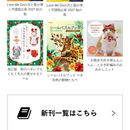
Love Me Doの月と龍が導
Love Me Doの月と龍が導
く守護龍占術 2027 祈の
く守護龍占術 2027 知の
龍
龍
「お散歩大好き猫もんぶ
らん」とかぎ針編みのお
改訂版 和のハギレでち
めかしニット
くちく大人の着せかえド
シールパズルブック 〜大
ール
自然の動物たち〜