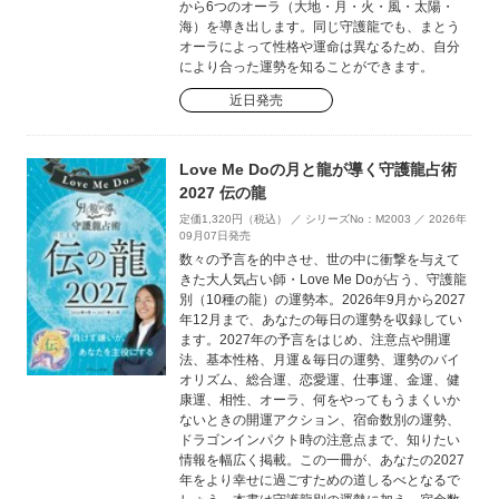
から6つのオーラ（大地・月・火・風・太陽・
海）を導き出します。同じ守護龍でも、まとう
オーラによって性格や運命は異なるため、自分
により合った運勢を知ることができます。
近日発売
Love Me Doの月と龍が導く守護龍占術
2027 伝の龍
定価1,320円（税込） ／ シリーズNo：M2003 ／ 2026年
09月07日発売
数々の予言を的中させ、世の中に衝撃を与えて
きた大人気占い師・Love Me Doが占う、守護龍
別（10種の龍）の運勢本。2026年9月から2027
年12月まで、あなたの毎日の運勢を収録してい
ます。2027年の予言をはじめ、注意点や開運
法、基本性格、月運＆毎日の運勢、運勢のバイ
オリズム、総合運、恋愛運、仕事運、金運、健
康運、相性、オーラ、何をやってもうまくいか
ないときの開運アクション、宿命数別の運勢、
ドラゴンインパクト時の注意点まで、知りたい
情報を幅広く掲載。この一冊が、あなたの2027
年をより幸せに過ごすための道しるべとなるで