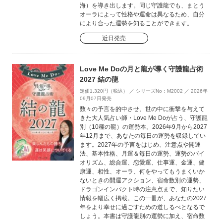
海）を導き出します。同じ守護龍でも、まとう
オーラによって性格や運命は異なるため、自分
により合った運勢を知ることができます。
近日発売
Love Me Doの月と龍が導く守護龍占術
2027 結の龍
定価1,320円（税込） ／ シリーズNo：M2002 ／ 2026年
09月07日発売
数々の予言を的中させ、世の中に衝撃を与えて
きた大人気占い師・Love Me Doが占う、守護龍
別（10種の龍）の運勢本。2026年9月から2027
年12月まで、あなたの毎日の運勢を収録してい
ます。2027年の予言をはじめ、注意点や開運
法、基本性格、月運＆毎日の運勢、運勢のバイ
オリズム、総合運、恋愛運、仕事運、金運、健
康運、相性、オーラ、何をやってもうまくいか
ないときの開運アクション、宿命数別の運勢、
ドラゴンインパクト時の注意点まで、知りたい
情報を幅広く掲載。この一冊が、あなたの2027
年をより幸せに過ごすための道しるべとなるで
しょう。本書は守護龍別の運勢に加え、宿命数