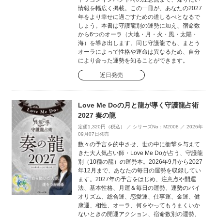
情報を幅広く掲載。この一冊が、あなたの2027
年をより幸せに過ごすための道しるべとなるで
しょう。本書は守護龍別の運勢に加え、宿命数
から6つのオーラ（大地・月・火・風・太陽・
海）を導き出します。同じ守護龍でも、まとう
オーラによって性格や運命は異なるため、自分
により合った運勢を知ることができます。
近日発売
Love Me Doの月と龍が導く守護龍占術
2027 奏の龍
定価1,320円（税込） ／ シリーズNo：M2008 ／ 2026年
09月07日発売
数々の予言を的中させ、世の中に衝撃を与えて
きた大人気占い師・Love Me Doが占う、守護龍
別（10種の龍）の運勢本。2026年9月から2027
年12月まで、あなたの毎日の運勢を収録してい
ます。2027年の予言をはじめ、注意点や開運
法、基本性格、月運＆毎日の運勢、運勢のバイ
オリズム、総合運、恋愛運、仕事運、金運、健
康運、相性、オーラ、何をやってもうまくいか
ないときの開運アクション、宿命数別の運勢、