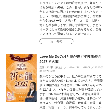
ドラゴンインパクト時の注意点まで、知りたい
情報を幅広く掲載。この一冊が、あなたの2027
年をより幸せに過ごすための道しるべとなるで
しょう。本書は守護龍別の運勢に加え、宿命数
から6つのオーラ（大地・月・火・風・太陽・
海）を導き出します。同じ守護龍でも、まとう
オーラによって性格や運命は異なるため、自分
により合った運勢を知ることができます。
近日発売
Love Me Doの月と龍が導く守護龍占術
2027 祈の龍
定価1,320円（税込） ／ シリーズNo：M2009 ／ 2026年
09月07日発売
数々の予言を的中させ、世の中に衝撃を与えて
きた大人気占い師・Love Me Doが占う、守護龍
別（10種の龍）の運勢本。2026年9月から2027
年12月まで、あなたの毎日の運勢を収録してい
ます。2027年の予言をはじめ、注意点や開運
法、基本性格、月運＆毎日の運勢、運勢のバイ
オリズム、総合運、恋愛運、仕事運、金運、健
康運、相性、オーラ、何をやってもうまくいか