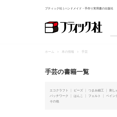
ブティック社 | ハンドメイド・手作り実用書の出版社
ホーム
本の情報
手芸
手芸の書籍一覧
エコクラフト
ビーズ
つまみ細工
刺し
パッチワーク
はんこ
フェルト
ペイン
その他