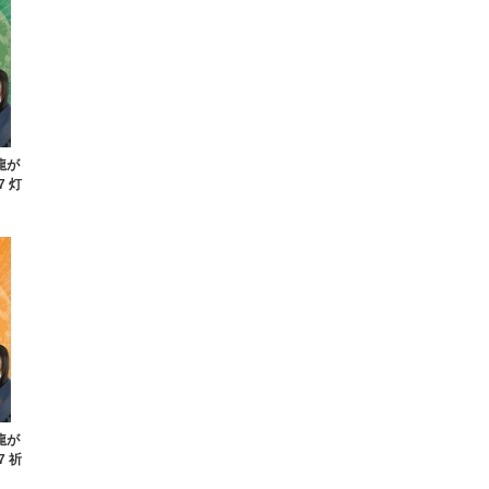
と龍が
7 灯
と龍が
7 祈