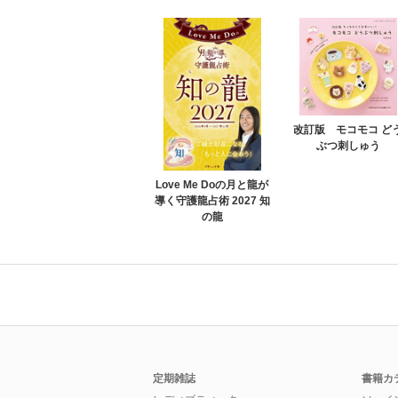
改訂版 モコモコ ど
ぶつ刺しゅう
Love Me Doの月と龍が
導く守護龍占術 2027 知
の龍
定期雑誌
書籍カ