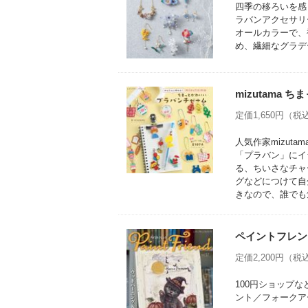
四季の移ろいを感
ラバンアクセサリ
オールカラーで、
め、繊細なグラデ
mizutama
定価1,650円（税込
人気作家mizu
「プラバン」にイ
る、ちいさなチャ
グなどにつけて自
きなので、誰でも
ペイントフレンド
定価2,200円（税込
100円ショップ
ント／フォークア