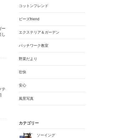
コットンフレンド
ビーズfriend
ガー
エクステリア＆ガーデン
楽し
パッチワーク教室
野菜だより
壮快
安心
ツテ
紹
風景写真
カテゴリー
ソーイング