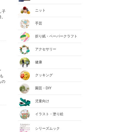
ニット
し子
冊。
手芸
折り紙・ペーパークラフト
アクセサリー
健康
ー
クッキング
も
もの
園芸・DIY
児童向け
イラスト・塗り絵
シリーズムック