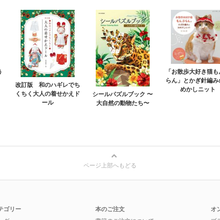
「お散歩大好き猫も
う
らん」とかぎ針編み
改訂版 和のハギレでち
めかしニット
くちく大人の着せかえド
シールパズルブック 〜
ール
大自然の動物たち〜
ページ上部へもどる
テゴリー
本のご注文
オ