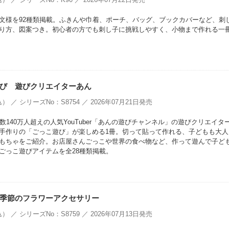
文様を92種類掲載。ふきんや巾着、ポーチ、バッグ、ブックカバーなど、刺
り方、図案つき。初心者の方でも刺し子に挑戦しやすく、小物まで作れる一
び 遊びクリエイターあん
） ／ シリーズNo：S8754 ／ 2026年07月21日発売
数140万人超えの人気YouTuber「あんの遊びチャンネル」の遊びクリエイタ
手作りの「ごっこ遊び」が楽しめる1冊。切って貼って作れる、子どもも大人
もちゃをご紹介。お店屋さんごっこや世界の食べ物など、作って遊んで子ど
ごっこ遊びアイテムを全28種類掲載。
季節のフラワーアクセサリー
） ／ シリーズNo：S8759 ／ 2026年07月13日発売