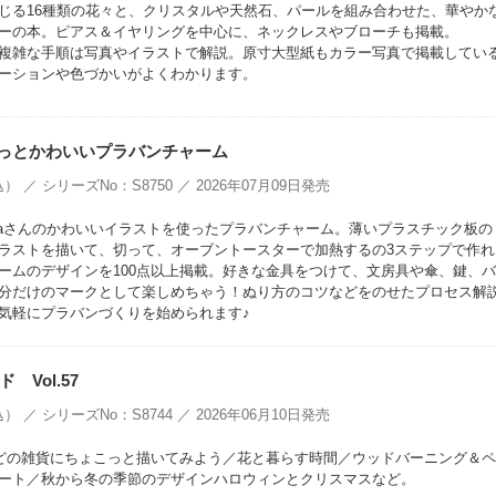
じる16種類の花々と、クリスタルや天然石、パールを組み合わせた、華やか
ーの本。ピアス＆イヤリングを中心に、ネックレスやブローチも掲載。
複雑な手順は写真やイラストで解説。原寸大型紙もカラー写真で掲載してい
ーションや色づかいがよくわかります。
 ちまっとかわいいプラバンチャーム
） ／ シリーズNo：S8750 ／ 2026年07月09日発売
tamaさんのかわいいイラストを使ったプラバンチャーム。薄いプラスチック板の
ラストを描いて、切って、オーブントースターで加熱するの3ステップで作れ
ームのデザインを100点以上掲載。好きな金具をつけて、文房具や傘、鍵、
分だけのマークとして楽しめちゃう！ぬり方のコツなどをのせたプロセス解
気軽にプラバンづくりを始められます♪
 Vol.57
） ／ シリーズNo：S8744 ／ 2026年06月10日発売
などの雑貨にちょこっと描いてみよう／花と暮らす時間／ウッドバーニング＆
ート／秋から冬の季節のデザインハロウィンとクリスマスなど。