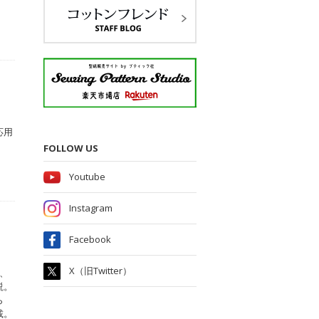
応用
FOLLOW US
Youtube
Instagram
Facebook
X（旧Twitter）
、
説。
ら
載。