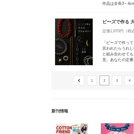
作品は全長3～4c
ビーズで作る 
定価1,870円（税込
「ビーズで作って
言われたらうれし
と組み合わせても
見。あなたの定番
1
2
3
4
新刊情報