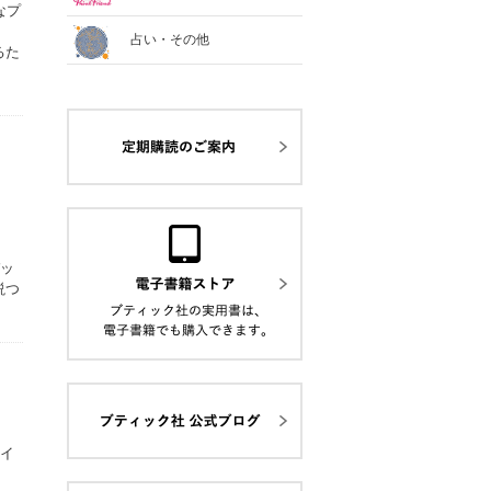
なプ
占い・その他
るた
バッ
説つ
ペイ