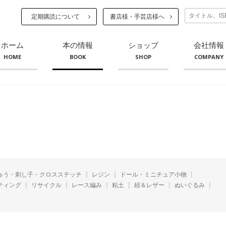
定期購読について
書店様・手芸店様へ
ホーム
本の情報
ショップ
会社情報
HOME
BOOK
SHOP
COMPANY
ゅう・刺し子・クロスステッチ
レジン
ドール・ミニチュア小物
ティング
リサイクル
レース編み
粘土
紐＆レザー
ぬいぐるみ