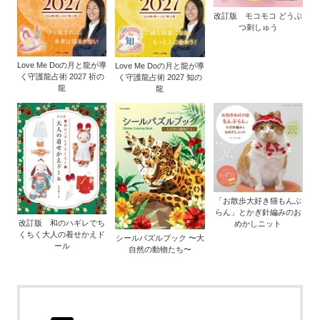
改訂版 モコモコ どうぶ
つ刺しゅう
Love Me Doの月と龍が導
Love Me Doの月と龍が導
く守護龍占術 2027 祈の
く守護龍占術 2027 知の
龍
龍
「お散歩大好き猫もんぶ
らん」とかぎ針編みのお
改訂版 和のハギレでち
めかしニット
くちく大人の着せかえド
シールパズルブック 〜大
ール
自然の動物たち〜