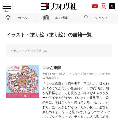
メニュー
ホーム
本の情報
ショップ
イラスト・塗り絵（塗り絵）の書籍一覧
イラスト・スケッチ
塗り絵
にゃん荼羅
定価1,650円（税込） ／ シリーズNo：M1912 ／ 2025年
11月21日発売
「にゃん荼羅」は猫をモチーフにした、ほんわ
かゆるくてかわいい曼荼羅アートのぬり絵。細
かな模様をじっくり見ると... 様々なキャラクタ
ーやアイテムが描かれています。規則正しい絵
の中に、実はこっそり隠れている「ちがい」も
あり、ぬりえをしながら「ちがい探し」遊びも
楽しめます。 ずっと見ていたくなるカラフルで
ポップなイラストで、子どもも大人も楽しめる