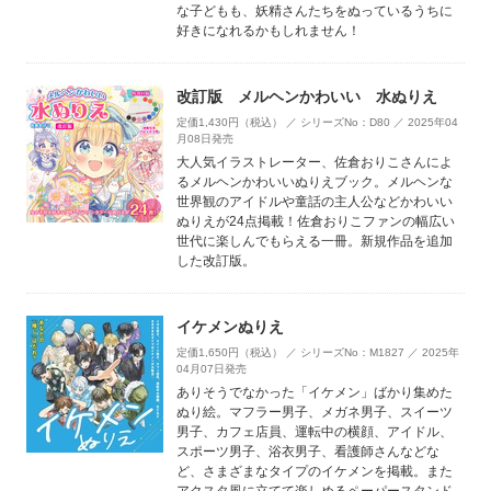
な子どもも、妖精さんたちをぬっているうちに
好きになれるかもしれません！
改訂版 メルヘンかわいい 水ぬりえ
定価1,430円（税込） ／ シリーズNo：D80 ／ 2025年04
月08日発売
大人気イラストレーター、佐倉おりこさんによ
るメルヘンかわいいぬりえブック。メルヘンな
世界観のアイドルや童話の主人公などかわいい
ぬりえが24点掲載！佐倉おりこファンの幅広い
世代に楽しんでもらえる一冊。新規作品を追加
した改訂版。
イケメンぬりえ
定価1,650円（税込） ／ シリーズNo：M1827 ／ 2025年
04月07日発売
ありそうでなかった「イケメン」ばかり集めた
ぬり絵。マフラー男子、メガネ男子、スイーツ
男子、カフェ店員、運転中の横顔、アイドル、
スポーツ男子、浴衣男子、看護師さんなどな
ど、さまざまなタイプのイケメンを掲載。また