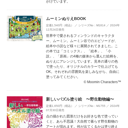
がけています。
ムーミンぬりえBOOK
定価1,540円（税込） ／ シリーズNo：M1814 ／ 2024年
12月24日発売
世界中で愛されるフィンランドのキャラクタ
ー、ムーミン。ムーミン谷でのエピソードが、
絵本や小説など様々に展開されてきました。こ
の本では「コミックス」、「絵本」、「小
説」、「原画」の4種の媒体から選んだ絵柄を、
ぬりえにアレンジしています。見本の通りの色
で塗ったり、オリジナルのカラーで仕上げても
OK。それぞれの雰囲気を楽しみながら、自由に
塗ってみてください。
© Moomin Characters™
新しいパズル塗り絵 〜野生動物編〜
定価1,650円（税込） ／ シリーズNo：M1755 ／ 2024年
07月30日発売
点の描かれた図形だけをお好きな色で塗ってい
くと、あら不思議！大自然で暮らす野生動物の
アートが現れます。何が出てくるかは塗り終え