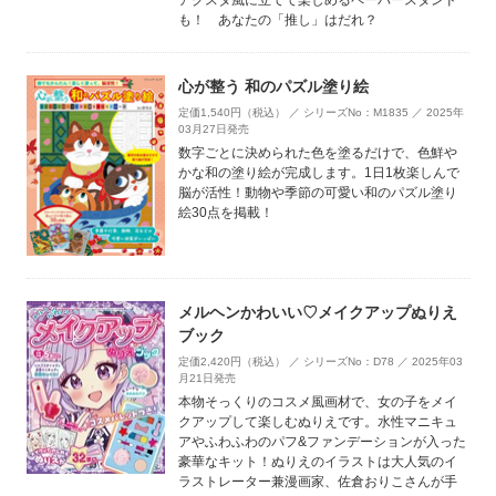
アクスタ風に立てて楽しめるペーパースタンド
も！ あなたの「推し」はだれ？
心が整う 和のパズル塗り絵
定価1,540円（税込） ／ シリーズNo：M1835 ／ 2025年
03月27日発売
数字ごとに決められた色を塗るだけで、色鮮や
かな和の塗り絵が完成します。1日1枚楽しんで
脳が活性！動物や季節の可愛い和のパズル塗り
絵30点を掲載！
メルヘンかわいい♡メイクアップぬりえ
ブック
定価2,420円（税込） ／ シリーズNo：D78 ／ 2025年03
月21日発売
本物そっくりのコスメ風画材で、女の子をメイ
クアップして楽しむぬりえです。水性マニキュ
アやふわふわのパフ&ファンデーションが入った
豪華なキット！ぬりえのイラストは大人気のイ
ラストレーター兼漫画家、佐倉おりこさんが手