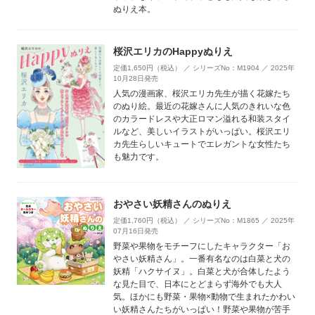
ぬりえ本。
桜沢エリカのHappyぬりえ
定価1,650円（税込） ／ シリーズNo：M1904 ／ 2025年
10月28日発売
人気の漫画家、桜沢エリカ先生が描く花嫁たち
のぬり絵。最近の花嫁さんに人気のきれいな色
のカラードレスや大正ロマン溢れる和装スタイ
ルなど、美しいイラストがいっぱい。桜沢エリ
カ先生らしいキュートでエレガントな女性たち
も魅力です。
おやさい妖精さんのぬりえ
定価1,760円（税込） ／ シリーズNo：M1865 ／ 2025年
07月16日発売
野菜や果物をモチーフにしたキャラクター「お
やさい妖精さん」。一番有名なのは白菜と犬の
妖精「ハクサイヌ」。白菜と犬が合体したよう
な見た目で、日本にとどまらず海外でも大人
気。ほかにも野菜・果物×動物で生まれたかわい
い妖精さんたちがいっぱい！野菜や果物が苦手