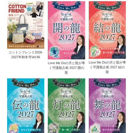
コットンフレンド2026-
2027年秋冬号Vol.96
Love Me Doの月と龍が導
Love Me Doの月と龍が導
く守護龍占術 2027 結の
く守護龍占術 2027 開の
龍
龍