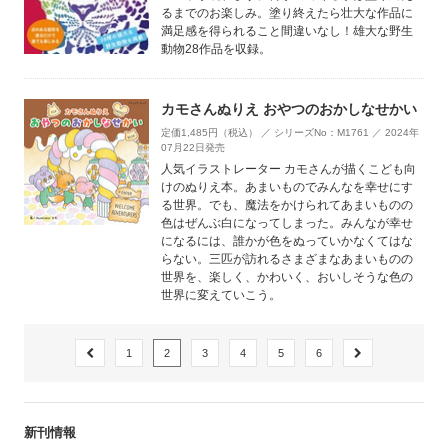
るまでのお楽しみ。塗り終えたら壮大な作品に
満足感を得られること間違いなし！雄大な野生
動物28作品を収録。
カモさんぬりえ おやつのおかしなせかい
定価1,485円（税込） ／ シリーズNo：M1761 ／ 2024年
07月22日発売
人気イラストレーター カモさんが描くこども向
けのぬりえ本。あまいものでみんなを幸せにす
る世界。でも、魔法をかけられてあまいものの
色はぜんぶ白になってしまった。みんなが幸せ
になるには、誰かが色をぬっていかなくてはな
らない。三匹が訪れるさまざまなあまいものの
世界を、楽しく、かわいく、おいしそうな色の
世界に変えていこう。
1
2
3
4
5
6
新刊情報