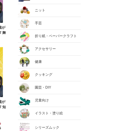
ニット
手芸
と龍が
7 舞
折り紙・ペーパークラフト
アクセサリー
健康
クッキング
園芸・DIY
児童向け
と龍が
7 知
イラスト・塗り絵
シリーズムック