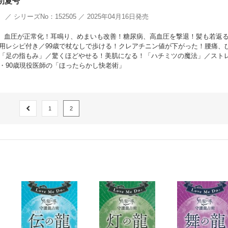
月初夏号
／ シリーズNo：152505 ／ 2025年04月16日発売
c、血圧が正常化！耳鳴り、めまいも改善！糖尿病、高血圧を撃退！髪も若返
用レシピ付き／99歳で杖なしで歩ける！クレアチニン値が下がった！腰痛、
「足の指もみ」／驚くほどやせる！美肌になる！「ハチミツの魔法」／スト
・90歳現役医師の「ほったらかし快老術」
1
2