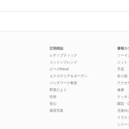
定期雑誌
書籍カ
レディブティック
ソーイ
コットンフレンド
ニット
ビーズfriend
手芸
エクステリア＆ガーデン
折り紙
パッチワーク教室
アクセ
野菜だより
健康
壮快
クッキ
安心
園芸・D
風景写真
児童向
イラス
シリー