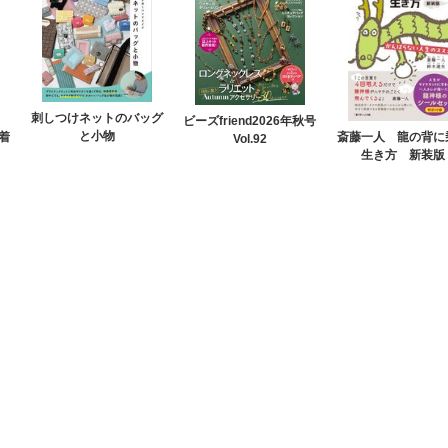
刺しつけネットのバッグ
ビーズfriend2026年秋号
と小物
着
斎藤一人 龍の背に
Vol.92
生き方 新装版