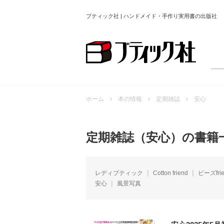
ブティック社 | ハンドメイド・手作り実用書の出版社
ホーム
本の情報
定期雑誌
安心
定期雑誌（安心）の書籍
レディブティック
Cotton friend
ビーズfri
安心
風景写真