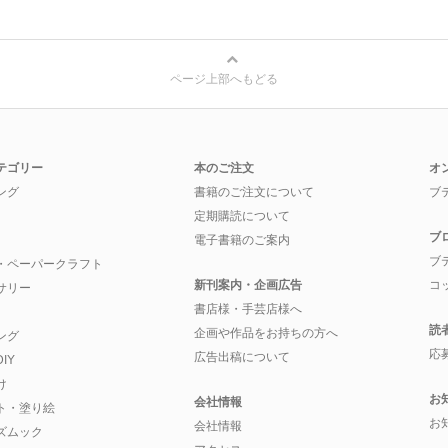
ページ上部へもどる
テゴリー
本のご注文
オ
ング
書籍のご注文について
ブ
定期購読について
ブ
電子書籍のご案内
ブ
・ペーパークラフト
新刊案内・企画広告
コ
サリー
書店様・手芸店様へ
読
企画や作品をお持ちの方へ
ング
応
広告出稿について
IY
け
お
会社情報
ト・塗り絵
お
会社情報
ズムック