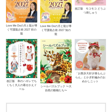
改訂版 モコモコ どうぶ
つ刺しゅう
Love Me Doの月と龍が導
Love Me Doの月と龍が導
く守護龍占術 2027 祈の
く守護龍占術 2027 知の
龍
龍
「お散歩大好き猫もんぶ
らん」とかぎ針編みのお
改訂版 和のハギレでち
めかしニット
くちく大人の着せかえド
シールパズルブック 〜大
ール
自然の動物たち〜