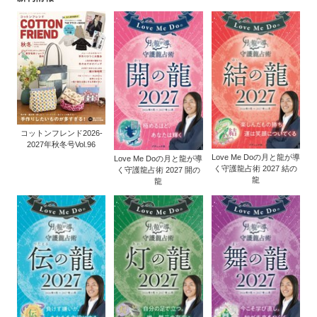
コットンフレンド2026-
2027年秋冬号Vol.96
Love Me Doの月と龍が導
Love Me Doの月と龍が導
く守護龍占術 2027 結の
く守護龍占術 2027 開の
龍
龍