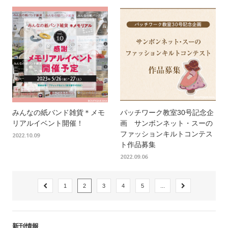
みんなの紙バンド雑貨＊メモ
パッチワーク教室30号記念企
リアルイベント開催！
画 サンボンネット・スーの
ファッションキルトコンテス
2022.10.09
ト作品募集
2022.09.06
1
2
3
4
5
...
新刊情報