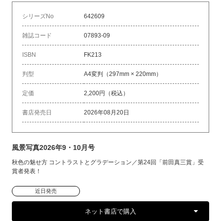
シリーズNo
642609
雑誌コード
07893-09
ISBN
FK213
判型
A4変判（297mm × 220mm）
定価
2,200円（税込）
書店発売日
2026年08月20日
風景写真2026年9・10月号
秋色の魅せ方 コントラストとグラデーション／第24回「前田真三賞」受
賞者発表！
近日発売
ネット書店で購入