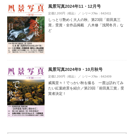
風景写真2024年11・12月号
定価2,200円（税込） ／ シリーズNo：642411
しっとり艶めく大人の秋、第23回「前田真三
賞」受賞・全作品掲載 八木修「浅間冬月」な
ど
風景写真2024年9・10月秋号
定価2,200円（税込） ／ シリーズNo：642409
威風堂々！でっかい秋を撮る 一度は訪れてみ
たい紅葉絶景を紹介／第23回「前田真三賞」受
賞者決定！