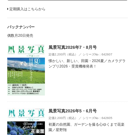
定期購入はこちらから
バックナンバー
偶数月20日発売
風景写真2026年7・8月号
定価2,200円（税込） ／ シリーズNo：642607
懐かしい、新しい、田園・2026夏／カメラグラ
ンプリ2026・受賞機種発表！
風景写真2026年5・6月号
定価2,200円（税込） ／ シリーズNo：642605
初夏の自然園、ガーデンを撮る心ゆくまで花楽
園／星野翔