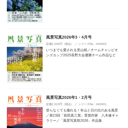
風景写真2026年3・4月号
定価2,200円（税込） ／ シリーズNo：642603
いつまでも愛される里山桜／チームチャンピオ
ンズカップ2025長野大会優勝チーム作品など
風景写真2026年1・2月号
定価2,310円（税込） ／ シリーズNo：642601
登らなくても撮れる！冬山と日の出のある風景
／第23回「前田真三賞」受賞作家 八木修ギャ
ラリー／「風景写真祭2026」作品集