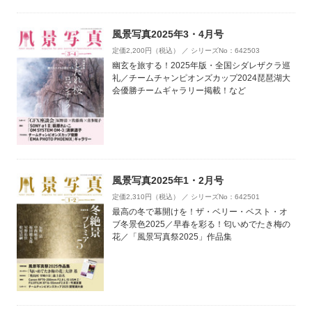
風景写真2025年3・4月号
定価2,200円（税込） ／ シリーズNo：642503
幽玄を旅する！2025年版・全国シダレザクラ巡
礼／チームチャンピオンズカップ2024琵琶湖大
会優勝チームギャラリー掲載！など
風景写真2025年1・2月号
定価2,310円（税込） ／ シリーズNo：642501
最高の冬で幕開けを！ザ・ベリー・ベスト・オ
ブ冬景色2025／早春を彩る！匂いめでたき梅の
花／「風景写真祭2025」作品集