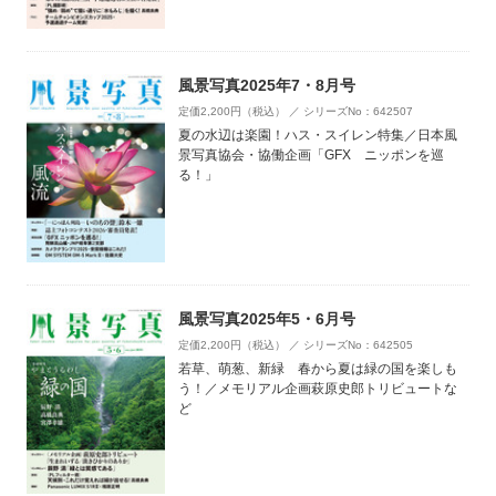
風景写真2025年7・8月号
定価2,200円（税込） ／ シリーズNo：642507
夏の水辺は楽園！ハス・スイレン特集／日本風
景写真協会・協働企画「GFX ニッポンを巡
る！」
風景写真2025年5・6月号
定価2,200円（税込） ／ シリーズNo：642505
若草、萌葱、新緑 春から夏は緑の国を楽しも
う！／メモリアル企画萩原史郎トリビュートな
ど