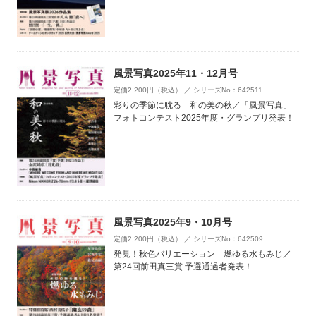
風景写真2025年11・12月号
定価2,200円（税込） ／ シリーズNo：642511
彩りの季節に耽る 和の美の秋／「風景写真」
フォトコンテスト2025年度・グランプリ発表！
風景写真2025年9・10月号
定価2,200円（税込） ／ シリーズNo：642509
発見！秋色バリエーション 燃ゆる水もみじ／
第24回前田真三賞 予選通過者発表！