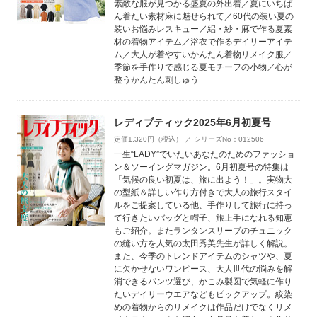
素敵な服が見つかる盛夏の外出着／夏にいちば
ん着たい素材麻に魅せられて／60代の装い夏の
装いお悩みレスキュー／絽・紗・麻で作る夏素
材の着物アイテム／浴衣で作るデイリーアイテ
ム／大人が着やすいかんたん着物リメイク服／
季節を手作りで感じる夏モチーフの小物／心が
整うかんたん刺しゅう
レディブティック2025年6月初夏号
定価1,320円（税込） ／ シリーズNo：012506
一生“LADY”でいたいあなたのためのファッショ
ン＆ソーイングマガジン。6月初夏号の特集は
「気候の良い初夏は、旅に出よう！」。実物大
の型紙＆詳しい作り方付きで大人の旅行スタイ
ルをご提案している他、手作りして旅行に持っ
て行きたいバッグと帽子、旅上手になれる知恵
もご紹介。またランタンスリーブのチュニック
の縫い方を人気の太田秀美先生が詳しく解説。
また、今季のトレンドアイテムのシャツや、夏
に欠かせないワンピース、大人世代の悩みを解
消できるパンツ選び、かこみ製図で気軽に作り
たいデイリーウエアなどもピックアップ。絞染
めの着物からのリメイクは作品だけでなくリメ