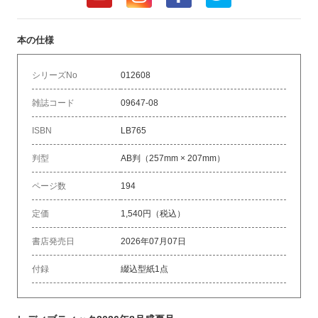
本の仕様
シリーズNo
012608
雑誌コード
09647-08
ISBN
LB765
判型
AB判（257mm × 207mm）
ページ数
194
定価
1,540円（税込）
書店発売日
2026年07月07日
付録
綴込型紙1点