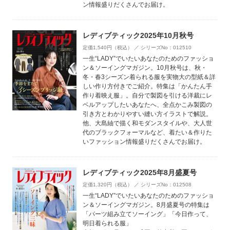
ン情報盛りだくさんでお届け。
レディブティック2025年10月秋号
定価1,540円（税込） ／ シリーズNo：012510
一生“LADY”でいたいあなたのためのファッショ
ン＆ソーイングマガジン。10月秋号は、秋・
冬・春3シーズン着られる服を実物大の型紙＆詳
しい作り方付きでご紹介。特集は「かんたん手
作り着映え服」。自分で製図を引ける洋裁にレ
ベルアップしたいあなたへ、全点かこみ製図の
引き方とわかりやすい縫い方イラストで解説。
他、大島紬で描く和モダンスタイルや、大人世
代のブラックフォーマルなど、着たい＆作りた
いファッション情報盛りだくさんでお届け。
レディブティック2025年8月盛夏号
定価1,320円（税込） ／ シリーズNo：012508
一生“LADY”でいたいあなたのためのファッショ
ン＆ソーイングマガジン。8月盛夏号の特集は
「パーツ組み立てソーイング」「今日作って、
明日着られる服」