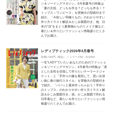
ン＆ソーイングマガジン。6月初夏号の特集は
「夏の主役、どっちを作る？どっちも作る！？
トップス⇔ワンピース」を実物大の型紙付きで
紹介。「今欲しい羽織りもの」のわかりやすい
作り方イラスト解説＆かこみ製図付き。他、日
本の“涼”をまとう夏着物からのリメイク服など、
着たい＆作りたいファッション情報盛りだくさ
んでお届け。
レディブティック2026年4月春号
定価1,540円（税込） ／ シリーズNo：012604
一生“LADY”でいたいあなたのためのファッショ
ン＆ソーイングマガジン。4月春号の特集は「凛
とした女性を目指して作りたいテーラードジャ
ケット」と「手作りの服を着回して、思い出深
い旅に春の旅行スタイル」を実物大の型紙付き
で紹介。「パパッと週末作っちゃおう！手作り
のトップス」のわかりやすい作り方イラスト解
説＆かこみ製図付き。他、かこみ製図で作れる
日常着など、着たい＆作りたいファッション情
報盛りだくさんでお届け。