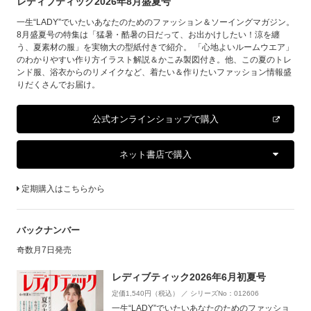
レディブティック2026年8月盛夏号
一生“LADY”でいたいあなたのためのファッション＆ソーイングマガジン。
8月盛夏号の特集は「猛暑・酷暑の日だって、お出かけしたい！涼を纏
う、夏素材の服」を実物大の型紙付きで紹介。 「心地よいルームウエア」
のわかりやすい作り方イラスト解説＆かこみ製図付き。他、この夏のトレ
ンド服、浴衣からのリメイクなど、着たい＆作りたいファッション情報盛
りだくさんでお届け。
公式オンラインショップで購入
ネット書店で購入
定期購入はこちらから
バックナンバー
奇数月7日発売
レディブティック2026年6月初夏号
定価1,540円（税込） ／ シリーズNo：012606
一生“LADY”でいたいあなたのためのファッショ