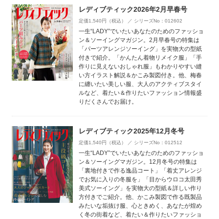
レディブティック2026年2月早春号
定価1,540円（税込） ／ シリーズNo：012602
一生“LADY”でいたいあなたのためのファッショ
ン＆ソーイングマガジン。2月早春号の特集は
「パーツアレンジソーイング」を実物大の型紙
付きで紹介。「かんたん着物リメイク服」「手
作りに見えないおしゃれ服」もわかりやすい縫
い方イラスト解説＆かこみ製図付き。他、梅春
に纏いたい美しい服、大人のアクティブスタイ
ルなど、着たい＆作りたいファッション情報盛
りだくさんでお届け。
レディブティック2025年12月冬号
定価1,540円（税込） ／ シリーズNo：012512
一生“LADY”でいたいあなたのためのファッショ
ン＆ソーイングマガジン。12月冬号の特集は
「裏地付きで作る逸品コート」「着丈アレンジ
でお気に入りの冬服を」「目からウロコ太田秀
美式ソーイング」を実物大の型紙＆詳しい作り
方付きでご紹介。他、かこみ製図で作る既製品
みたいな垢抜け服、心ときめく、あなたが煌め
く冬の街着など、着たい＆作りたいファッショ