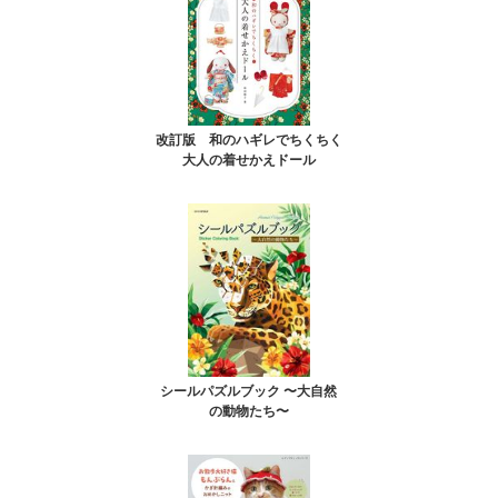
改訂版 和のハギレでちくちく
大人の着せかえドール
シールパズルブック 〜大自然
の動物たち〜