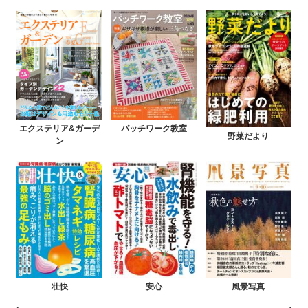
エクステリア&ガーデ
パッチワーク教室
野菜だより
ン
壮快
安心
風景写真