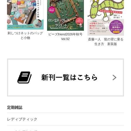
刺しつけネットのバッグ
ビーズfriend2026年秋号
と小物
Vol.92
斎藤一人 龍の背に乗る
生き方 新装版
定期雑誌
レディブティック