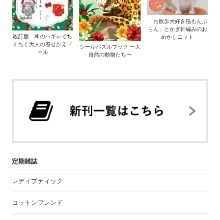
「お散歩大好き猫もんぶ
らん」とかぎ針編みのお
改訂版 和のハギレでち
めかしニット
くちく大人の着せかえド
シールパズルブック 〜大
ール
自然の動物たち〜
定期雑誌
レディブティック
コットンフレンド