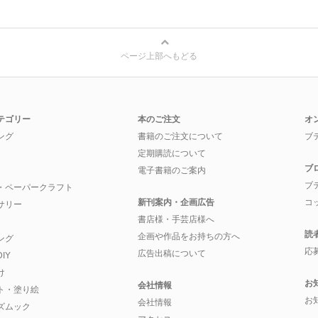
ページ上部へもどる
テゴリー
本のご注文
オ
ング
書籍のご注文について
ブ
定期購読について
ブ
電子書籍のご案内
ブ
・ペーパークラフト
新刊案内・企画広告
コ
サリー
書店様・手芸店様へ
読
企画や作品をお持ちの方へ
ング
応
広告出稿について
IY
け
お
会社情報
ト・塗り絵
お
会社情報
ズムック