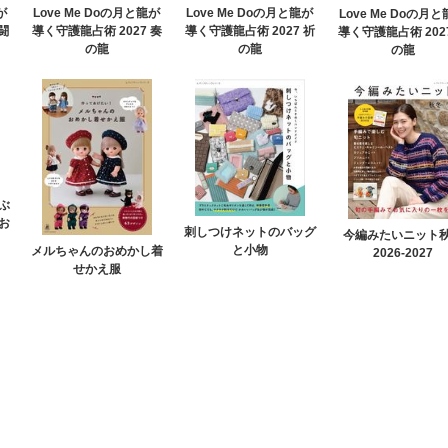
が
Love Me Doの月と龍が
Love Me Doの月と龍が
Love Me Doの月
闘
導く守護龍占術 2027 奏
導く守護龍占術 2027 祈
導く守護龍占術 202
の龍
の龍
の龍
ぶ
お
刺しつけネットのバッグ
今編みたいニット
と小物
メルちゃんのおめかし着
2026-2027
せかえ服