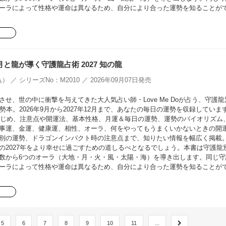
ーラによって性格や運命は異なるため、自分により合った運勢を知ることが
oの月と龍が導く守護龍占術 2027 知の龍
） ／ シリーズNo：M2010 ／ 2026年09月07日発売
せ、世の中に衝撃を与えてきた大人気占い師・Love Me Doが占う、守護龍
勢本。2026年9月から2027年12月まで、あなたの毎日の運勢を収録していま
をはじめ、注意点や開運法、基本性格、月運＆毎日の運勢、運勢のバイオリズム
事運、金運、健康運、相性、オーラ、何をやってもうまくいかないときの開
別の運勢、ドラゴンインパクト時の注意点まで、知りたい情報を幅広く掲載
の2027年をより幸せに過ごすための道しるべとなるでしょう。本書は守護龍
数から6つのオーラ（大地・月・火・風・太陽・海）を導き出します。同じ守
ーラによって性格や運命は異なるため、自分により合った運勢を知ることが
5
6
7
8
9
10
11
...