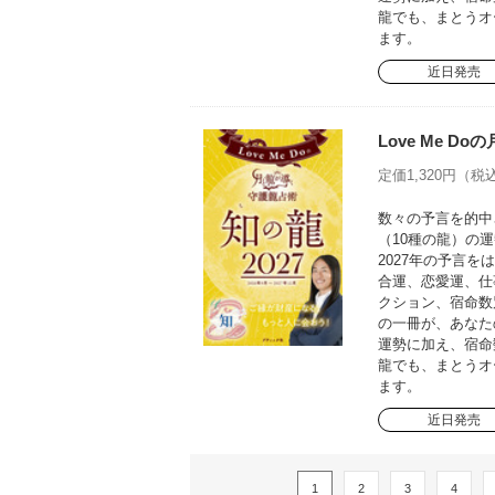
龍でも、まとうオ
ます。
近日発売
Love Me D
定価1,320円（税込
数々の予言を的中さ
（10種の龍）の運
2027年の予言
合運、恋愛運、仕
クション、宿命数
の一冊が、あなた
運勢に加え、宿命
龍でも、まとうオ
ます。
近日発売
1
2
3
4