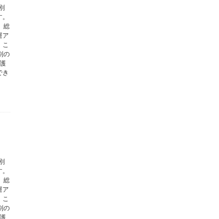
別
す。
、総
運ア
。こ
別の
護
でき
別
す。
、総
運ア
。こ
別の
護