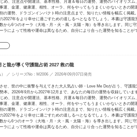
をはじめ、注意点や開運法、基本性格、月運＆毎日の運勢、運勢のバイオリズム
事運、金運、健康運、相性、オーラ、何をやってもうまくいかないときの開
別の運勢、ドラゴンインパクト時の注意点まで、知りたい情報を幅広く掲載
の2027年をより幸せに過ごすための道しるべとなるでしょう。本書は守護龍
数から6つのオーラ（大地・月・火・風・太陽・海）を導き出します。同じ守
ーラによって性格や運命は異なるため、自分により合った運勢を知ることが
oの月と龍が導く守護龍占術 2027 救の龍
） ／ シリーズNo：M2006 ／ 2026年09月07日発売
せ、世の中に衝撃を与えてきた大人気占い師・Love Me Doが占う、守護龍
勢本。2026年9月から2027年12月まで、あなたの毎日の運勢を収録していま
をはじめ、注意点や開運法、基本性格、月運＆毎日の運勢、運勢のバイオリズム
事運、金運、健康運、相性、オーラ、何をやってもうまくいかないときの開
別の運勢、ドラゴンインパクト時の注意点まで、知りたい情報を幅広く掲載
の2027年をより幸せに過ごすための道しるべとなるでしょう。本書は守護龍
数から6つのオーラ（大地・月・火・風・太陽・海）を導き出します。同じ守
ーラによって性格や運命は異なるため、自分により合った運勢を知ることが