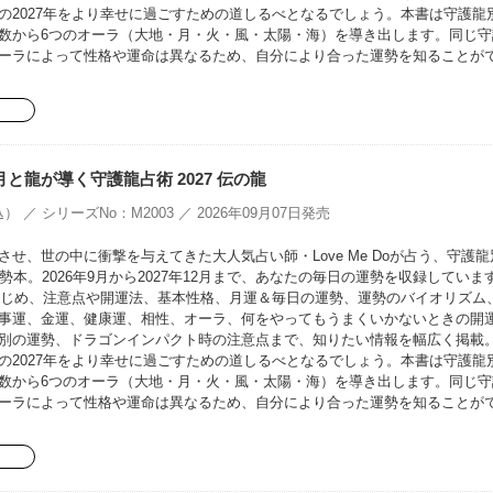
の2027年をより幸せに過ごすための道しるべとなるでしょう。本書は守護龍
数から6つのオーラ（大地・月・火・風・太陽・海）を導き出します。同じ守
ーラによって性格や運命は異なるため、自分により合った運勢を知ることが
oの月と龍が導く守護龍占術 2027 伝の龍
） ／ シリーズNo：M2003 ／ 2026年09月07日発売
せ、世の中に衝撃を与えてきた大人気占い師・Love Me Doが占う、守護龍
勢本。2026年9月から2027年12月まで、あなたの毎日の運勢を収録していま
をはじめ、注意点や開運法、基本性格、月運＆毎日の運勢、運勢のバイオリズム
事運、金運、健康運、相性、オーラ、何をやってもうまくいかないときの開
別の運勢、ドラゴンインパクト時の注意点まで、知りたい情報を幅広く掲載
の2027年をより幸せに過ごすための道しるべとなるでしょう。本書は守護龍
数から6つのオーラ（大地・月・火・風・太陽・海）を導き出します。同じ守
ーラによって性格や運命は異なるため、自分により合った運勢を知ることが