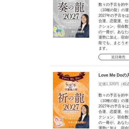
数々の予言を的中さ
（10種の龍）の運
2027年の予言
合運、恋愛運、仕
クション、宿命数
の一冊が、あなた
運勢に加え、宿命
龍でも、まとうオ
ます。
近日発売
Love Me D
定価1,320円（税込
数々の予言を的中さ
（10種の龍）の運
2027年の予言
合運、恋愛運、仕
クション、宿命数
の一冊が、あなた
運勢に加え、宿命