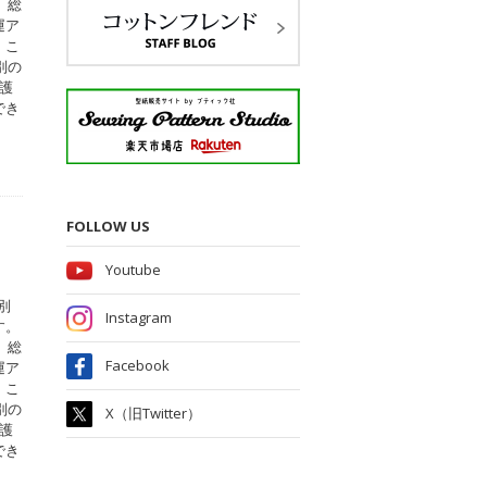
、総
運ア
。こ
別の
護
でき
FOLLOW US
Youtube
別
Instagram
す。
、総
Facebook
運ア
。こ
別の
X（旧Twitter）
護
でき