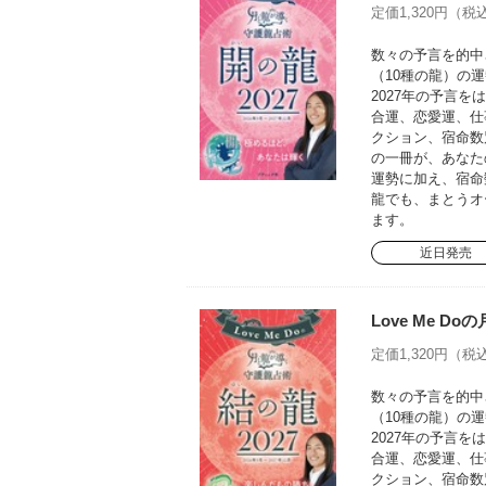
定価1,320円（税込
数々の予言を的中さ
（10種の龍）の運
2027年の予言
合運、恋愛運、仕
クション、宿命数
の一冊が、あなた
運勢に加え、宿命
龍でも、まとうオ
ます。
近日発売
Love Me D
定価1,320円（税込
数々の予言を的中さ
（10種の龍）の運
2027年の予言
合運、恋愛運、仕
クション、宿命数