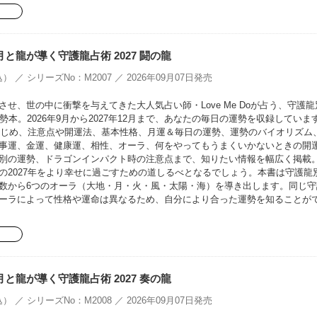
oの月と龍が導く守護龍占術 2027 闘の龍
） ／ シリーズNo：M2007 ／ 2026年09月07日発売
せ、世の中に衝撃を与えてきた大人気占い師・Love Me Doが占う、守護龍
勢本。2026年9月から2027年12月まで、あなたの毎日の運勢を収録していま
をはじめ、注意点や開運法、基本性格、月運＆毎日の運勢、運勢のバイオリズム
事運、金運、健康運、相性、オーラ、何をやってもうまくいかないときの開
別の運勢、ドラゴンインパクト時の注意点まで、知りたい情報を幅広く掲載
の2027年をより幸せに過ごすための道しるべとなるでしょう。本書は守護龍
数から6つのオーラ（大地・月・火・風・太陽・海）を導き出します。同じ守
ーラによって性格や運命は異なるため、自分により合った運勢を知ることが
oの月と龍が導く守護龍占術 2027 奏の龍
） ／ シリーズNo：M2008 ／ 2026年09月07日発売