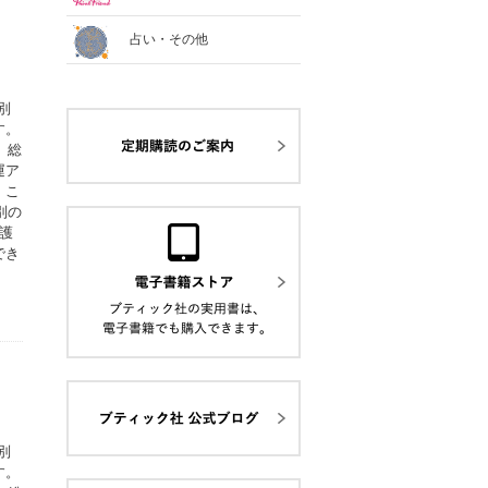
占い・その他
別
す。
、総
運ア
。こ
別の
護
でき
別
す。