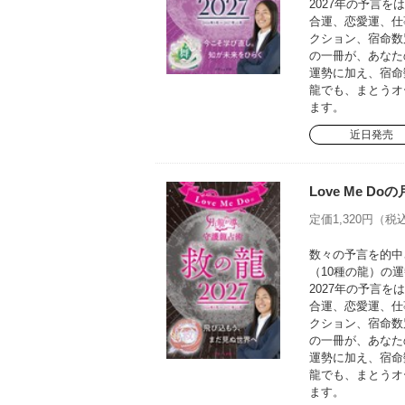
2027年の予言
合運、恋愛運、仕
クション、宿命数
の一冊が、あなた
運勢に加え、宿命
龍でも、まとうオ
ます。
近日発売
Love Me D
定価1,320円（税込
数々の予言を的中さ
（10種の龍）の運
2027年の予言
合運、恋愛運、仕
クション、宿命数
の一冊が、あなた
運勢に加え、宿命
龍でも、まとうオ
ます。