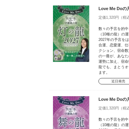
Love Me D
定価1,320円（税込
数々の予言を的中さ
（10種の龍）の運
2027年の予言
合運、恋愛運、仕
クション、宿命数
の一冊が、あなた
運勢に加え、宿命
龍でも、まとうオ
ます。
近日発売
Love Me D
定価1,320円（税込
数々の予言を的中さ
（10種の龍）の運