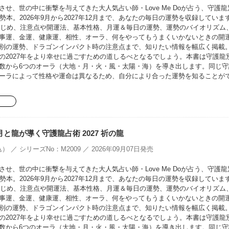
せ、世の中に衝撃を与えてきた大人気占い師・Love Me Doが占う、守護龍
勢本。2026年9月から2027年12月まで、あなたの毎日の運勢を収録していま
をはじめ、注意点や開運法、基本性格、月運＆毎日の運勢、運勢のバイオリズム
事運、金運、健康運、相性、オーラ、何をやってもうまくいかないときの開
別の運勢、ドラゴンインパクト時の注意点まで、知りたい情報を幅広く掲載
の2027年をより幸せに過ごすための道しるべとなるでしょう。本書は守護龍
数から6つのオーラ（大地・月・火・風・太陽・海）を導き出します。同じ守
ーラによって性格や運命は異なるため、自分により合った運勢を知ることが
oの月と龍が導く守護龍占術 2027 祈の龍
） ／ シリーズNo：M2009 ／ 2026年09月07日発売
せ、世の中に衝撃を与えてきた大人気占い師・Love Me Doが占う、守護龍
勢本。2026年9月から2027年12月まで、あなたの毎日の運勢を収録していま
をはじめ、注意点や開運法、基本性格、月運＆毎日の運勢、運勢のバイオリズム
事運、金運、健康運、相性、オーラ、何をやってもうまくいかないときの開
別の運勢、ドラゴンインパクト時の注意点まで、知りたい情報を幅広く掲載
の2027年をより幸せに過ごすための道しるべとなるでしょう。本書は守護龍
数から6つのオーラ（大地・月・火・風・太陽・海）を導き出します。同じ守