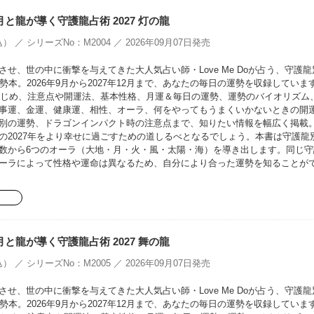
oの月と龍が導く守護龍占術 2027 灯の龍
） ／ シリーズNo：M2004 ／ 2026年09月07日発売
せ、世の中に衝撃を与えてきた大人気占い師・Love Me Doが占う、守護龍
勢本。2026年9月から2027年12月まで、あなたの毎日の運勢を収録していま
をはじめ、注意点や開運法、基本性格、月運＆毎日の運勢、運勢のバイオリズム
事運、金運、健康運、相性、オーラ、何をやってもうまくいかないときの開
別の運勢、ドラゴンインパクト時の注意点まで、知りたい情報を幅広く掲載
の2027年をより幸せに過ごすための道しるべとなるでしょう。本書は守護龍
数から6つのオーラ（大地・月・火・風・太陽・海）を導き出します。同じ守
ーラによって性格や運命は異なるため、自分により合った運勢を知ることが
oの月と龍が導く守護龍占術 2027 舞の龍
） ／ シリーズNo：M2005 ／ 2026年09月07日発売
せ、世の中に衝撃を与えてきた大人気占い師・Love Me Doが占う、守護龍
勢本。2026年9月から2027年12月まで、あなたの毎日の運勢を収録していま