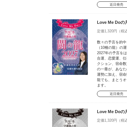
近日発売
Love Me D
定価1,320円（税込
数々の予言を的中さ
（10種の龍）の運
2027年の予言
合運、恋愛運、仕
クション、宿命数
の一冊が、あなた
運勢に加え、宿命
龍でも、まとうオ
ます。
近日発売
Love Me D
定価1,320円（税込