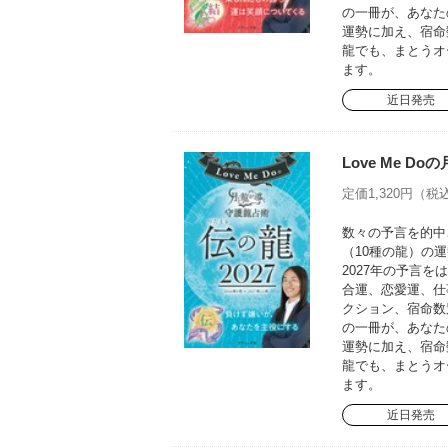
の一冊が、あなた
運勢に加え、宿命
龍でも、まとうオ
ます。
近日発売
Love Me D
定価1,320円（税込
数々の予言を的中さ
（10種の龍）の運
2027年の予言
合運、恋愛運、仕
クション、宿命数
の一冊が、あなた
運勢に加え、宿命
龍でも、まとうオ
ます。
近日発売