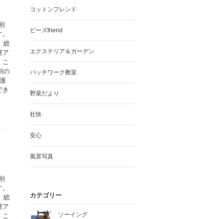
コットンフレンド
別
ビーズfriend
す。
、総
エクステリア＆ガーデン
運ア
。こ
別の
パッチワーク教室
護
でき
野菜だより
壮快
安心
風景写真
別
す。
カテゴリー
、総
運ア
ソーイング
。こ