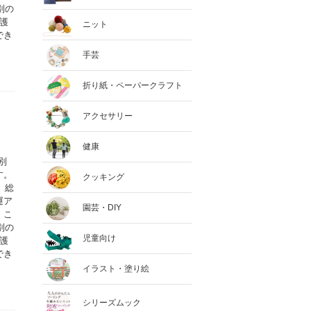
別の
護
ニット
でき
手芸
折り紙・ペーパークラフト
アクセサリー
健康
別
す。
クッキング
、総
運ア
園芸・DIY
。こ
別の
児童向け
護
でき
イラスト・塗り絵
シリーズムック