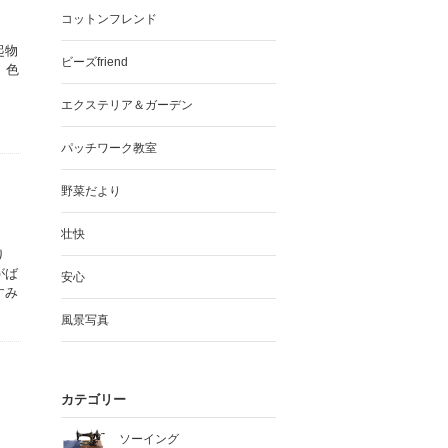
コットンフレンド
起物
ビーズfriend
、色
エクステリア＆ガーデン
パッチワーク教室
野菜だより
壮快
り
がば
安心
すみ
風景写真
カテゴリー
ソーイング