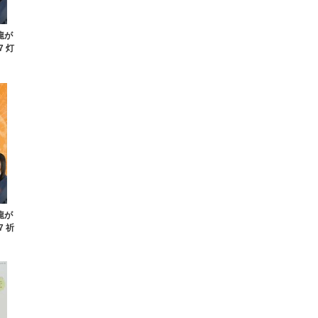
と龍が
7 灯
と龍が
7 祈