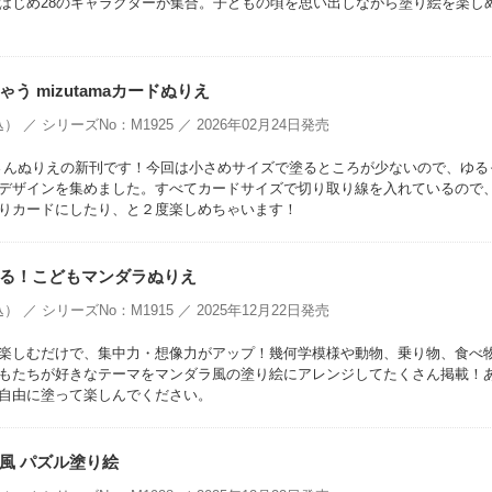
はじめ28のキャラクターが集合。子どもの頃を思い出しながら塗り絵を楽し
う mizutamaカードぬりえ
） ／ シリーズNo：M1925 ／ 2026年02月24日発売
amaさんぬりえの新刊です！今回は小さめサイズで塗るところが少ないので、ゆる
デザインを集めました。すべてカードサイズで切り取り線を入れているので
りカードにしたり、と２度楽しめちゃいます！
る！こどもマンダラぬりえ
） ／ シリーズNo：M1915 ／ 2025年12月22日発売
楽しむだけで、集中力・想像力がアップ！幾何学模様や動物、乗り物、食べ
もたちが好きなテーマをマンダラ風の塗り絵にアレンジしてたくさん掲載！
自由に塗って楽しんでください。
風 パズル塗り絵