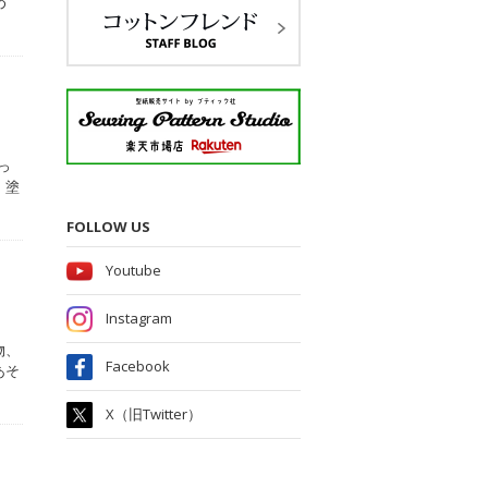
め
っ
、塗
FOLLOW US
Youtube
Instagram
物、
Facebook
あそ
X（旧Twitter）