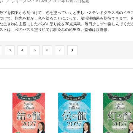
） ／ シリーズNo：M1928 ／ 2025年12月22日発売
数字を図案から見つけて、色を塗っていくと美しいステンドグラス風のイラ
つけて、指先を動かし色を塗ることによって、脳活性効果も期待できます。
な生き物を主役にしたパズル塗り絵を30点掲載。毎日少しずつ楽しんでくだ
ストは、和のパズル塗り絵でお馴染みの彩里衣。監修は渡邉修。
3
4
5
6
7