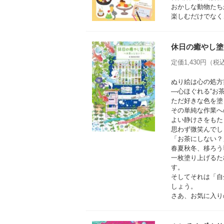
おかしな動物たち
楽しむだけでなく
休日の癒やし塗
定価1,430円（税込
ぬり絵は心の処方
―心ほぐれる“お
ただ好きな色を塗
その単純な作業へ
よい静けさをもた
思わず微笑んでし
「お茶にしない？
春夏秋冬、移ろう
一枚塗り上げるた
す。
そしてそれは「自
しょう。
さあ、お気に入り