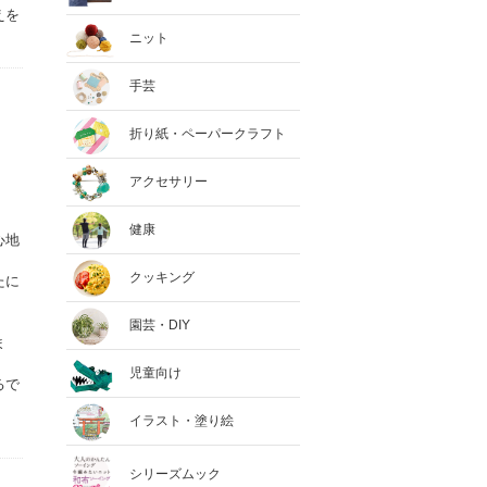
えを
ニット
手芸
折り紙・ペーパークラフト
アクセサリー
健康
心地
クッキング
たに
園芸・DIY
ま
児童向け
るで
イラスト・塗り絵
シリーズムック