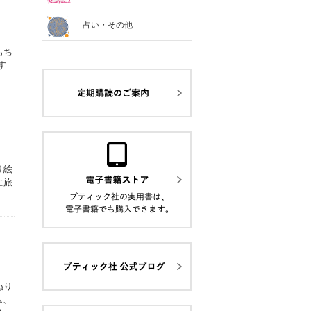
占い・その他
もち
す
り絵
に旅
ぬり
ム、