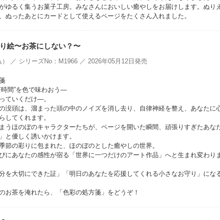
がゆるく集うお菓子工房。みなさんにおいしい癒やしをお届けします。ぬり
、ぬったあとにカードとして使えるページをたくさん入れました。
り絵〜お茶にしない？〜
） ／ シリーズNo：M1966 ／ 2026年05月12日発売
箋
茶時間”を色で味わおう―
っていくだけ—。
の没頭は、溜まった頭の中のノイズを消し去り、自律神経を整え、あなたに
らしてくれます。
まうほのぼのキャラクターたちが、ページを開いた瞬間、頑張りすぎたあな
」と優しく誘いかけます。
季節の彩りに包まれた、ほのぼのとした癒やしの世界。
びにあなたの感性が宿る「世界に一つだけのアート作品」へと生まれ変わり
分を大切にできた証」「明日のあなたを応援してくれる小さなお守り」にな
のお茶を淹れたら、「色彩の処方箋」をどうぞ！