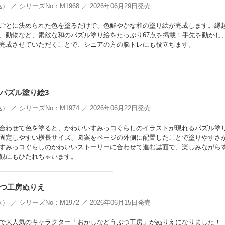
） ／ シリーズNo：M1968 ／ 2026年06月29日発売
ごとに決められた色を塗るだけで、色鮮やかな和の塗り絵が完成します。縁
、動物など、素敵な和のパズル塗り絵をたっぷり67点を掲載！手先を動かし
完成させていただくことで、シニアの方の脳トレにも役立ちます。
パズル塗り絵3
） ／ シリーズNo：M1974 ／ 2026年06月22日発売
合わせて色を塗ると、かわいいすみっコぐらしのイラストが現れるパズル塗
固定しやすい横長サイズ、図案をページの外側に配置したことで塗りやすさ
すみっコぐらしのかわいいストーリーに合わせて進む誌面で、楽しみながら
観にもひたれちゃいます。
つ工房ぬりえ
） ／ シリーズNo：M1972 ／ 2026年06月15日発売
で大人気のキャラクター「おかしなどうぶつ工房」がぬりえになりました！