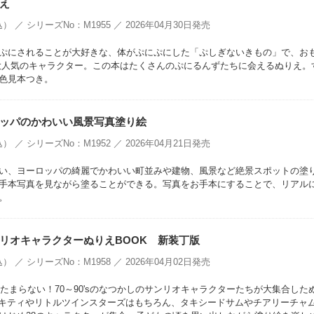
え
） ／ シリーズNo：M1955 ／ 2026年04月30日発売
ぷにされることが大好きな、体がぷにぷにした「ぷしぎないきもの」で、お
大人気のキャラクター。この本はたくさんのぷにるんずたちに会えるぬりえ。
色見本つき。
ッパのかわいい風景写真塗り絵
） ／ シリーズNo：M1952 ／ 2026年04月21日発売
い、ヨーロッパの綺麗でかわいい町並みや建物、風景など絶景スポットの塗
手本写真を見ながら塗ることができる。写真をお手本にすることで、リアル
。
リオキャラクターぬりえBOOK 新装丁版
） ／ シリーズNo：M1958 ／ 2026年04月02日発売
はたまらない！70～90'sのなつかしのサンリオキャラクターたちが大集合した
ーキティやリトルツインスターズはもちろん、タキシードサムやチアリーチャ