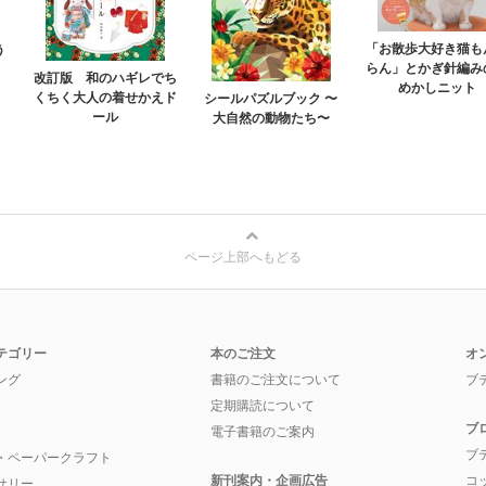
「お散歩大好き猫も
う
らん」とかぎ針編み
改訂版 和のハギレでち
めかしニット
くちく大人の着せかえド
シールパズルブック 〜
ール
大自然の動物たち〜
ページ上部へもどる
テゴリー
本のご注文
オ
ング
書籍のご注文について
ブ
定期購読について
ブ
電子書籍のご案内
ブ
・ペーパークラフト
新刊案内・企画広告
コ
サリー