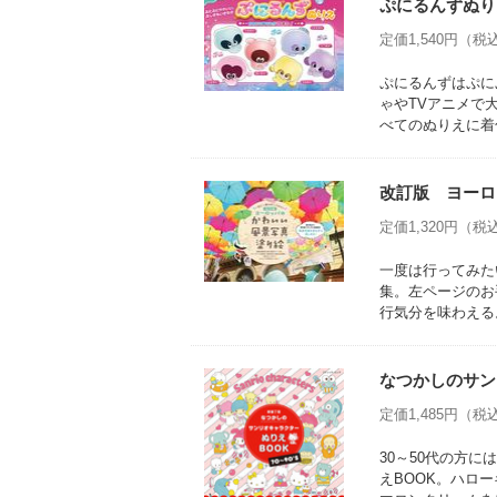
ぷにるんずぬり
定価1,540円（税込
ぷにるんずはぷに
ゃやTVアニメで
べてのぬりえに着
改訂版 ヨーロ
定価1,320円（税込
一度は行ってみた
集。左ページのお
行気分を味わえる
なつかしのサン
定価1,485円（税込
30～50代の方に
えBOOK。ハロ