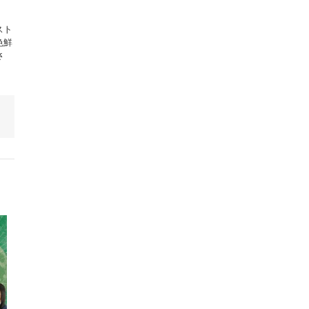
スト
色鮮
さ