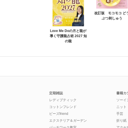
改訂版 モコモコ ど
ぶつ刺しゅう
Love Me Doの月と龍が
導く守護龍占術 2027 知
の龍
定期雑誌
書籍カ
レディブティック
ソーイ
コットンフレンド
ニット
ビーズfriend
手芸
エクステリア＆ガーデン
折り紙
パッチワーク教室
アクセ