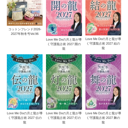
コットンフレンド2026-
2027年秋冬号Vol.96
Love Me Doの月と龍が導
Love Me Doの月と龍が導
く守護龍占術 2027 結の
く守護龍占術 2027 開の
龍
龍
Love Me Doの月と龍が導
Love Me Doの月と龍が導
Love Me Doの月と龍が導
く守護龍占術 2027 伝の
く守護龍占術 2027 灯の
く守護龍占術 2027 舞の
龍
龍
龍