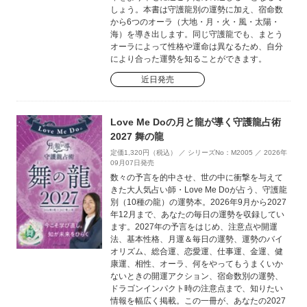
しょう。本書は守護龍別の運勢に加え、宿命数
から6つのオーラ（大地・月・火・風・太陽・
海）を導き出します。同じ守護龍でも、まとう
オーラによって性格や運命は異なるため、自分
により合った運勢を知ることができます。
近日発売
Love Me Doの月と龍が導く守護龍占術
2027 舞の龍
定価1,320円（税込） ／ シリーズNo：M2005 ／ 2026年
09月07日発売
数々の予言を的中させ、世の中に衝撃を与えて
きた大人気占い師・Love Me Doが占う、守護龍
別（10種の龍）の運勢本。2026年9月から2027
年12月まで、あなたの毎日の運勢を収録してい
ます。2027年の予言をはじめ、注意点や開運
法、基本性格、月運＆毎日の運勢、運勢のバイ
オリズム、総合運、恋愛運、仕事運、金運、健
康運、相性、オーラ、何をやってもうまくいか
ないときの開運アクション、宿命数別の運勢、
ドラゴンインパクト時の注意点まで、知りたい
情報を幅広く掲載。この一冊が、あなたの2027