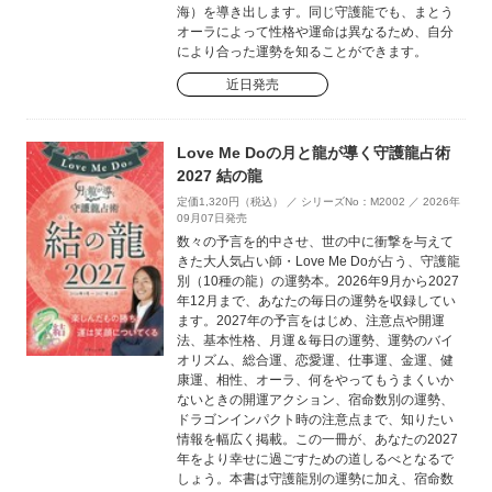
海）を導き出します。同じ守護龍でも、まとう
オーラによって性格や運命は異なるため、自分
により合った運勢を知ることができます。
近日発売
Love Me Doの月と龍が導く守護龍占術
2027 結の龍
定価1,320円（税込） ／ シリーズNo：M2002 ／ 2026年
09月07日発売
数々の予言を的中させ、世の中に衝撃を与えて
きた大人気占い師・Love Me Doが占う、守護龍
別（10種の龍）の運勢本。2026年9月から2027
年12月まで、あなたの毎日の運勢を収録してい
ます。2027年の予言をはじめ、注意点や開運
法、基本性格、月運＆毎日の運勢、運勢のバイ
オリズム、総合運、恋愛運、仕事運、金運、健
康運、相性、オーラ、何をやってもうまくいか
ないときの開運アクション、宿命数別の運勢、
ドラゴンインパクト時の注意点まで、知りたい
情報を幅広く掲載。この一冊が、あなたの2027
年をより幸せに過ごすための道しるべとなるで
しょう。本書は守護龍別の運勢に加え、宿命数