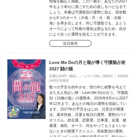
情報を幅広く掲載。この一冊が、あなたの2027
年をより幸せに過ごすための道しるべとなるで
しょう。本書は守護龍別の運勢に加え、宿命数
から6つのオーラ（大地・月・火・風・太陽・
海）を導き出します。同じ守護龍でも、まとう
オーラによって性格や運命は異なるため、自分
により合った運勢を知ることができます。
近日発売
Love Me Doの月と龍が導く守護龍占術
2027 闘の龍
定価1,320円（税込） ／ シリーズNo：M2007 ／ 2026年
09月07日発売
数々の予言を的中させ、世の中に衝撃を与えて
きた大人気占い師・Love Me Doが占う、守護龍
別（10種の龍）の運勢本。2026年9月から2027
年12月まで、あなたの毎日の運勢を収録してい
ます。2027年の予言をはじめ、注意点や開運
法、基本性格、月運＆毎日の運勢、運勢のバイ
オリズム、総合運、恋愛運、仕事運、金運、健
康運、相性、オーラ、何をやってもうまくいか
ないときの開運アクション、宿命数別の運勢、
ドラゴンインパクト時の注意点まで、知りたい