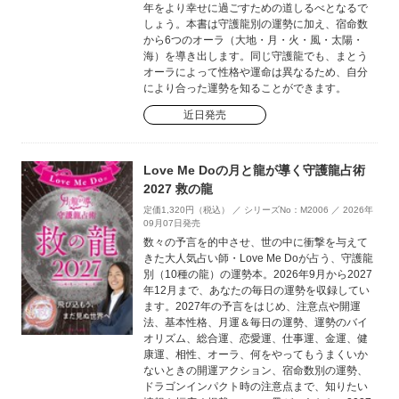
年をより幸せに過ごすための道しるべとなるで
しょう。本書は守護龍別の運勢に加え、宿命数
から6つのオーラ（大地・月・火・風・太陽・
海）を導き出します。同じ守護龍でも、まとう
オーラによって性格や運命は異なるため、自分
により合った運勢を知ることができます。
近日発売
Love Me Doの月と龍が導く守護龍占術
2027 救の龍
定価1,320円（税込） ／ シリーズNo：M2006 ／ 2026年
09月07日発売
数々の予言を的中させ、世の中に衝撃を与えて
きた大人気占い師・Love Me Doが占う、守護龍
別（10種の龍）の運勢本。2026年9月から2027
年12月まで、あなたの毎日の運勢を収録してい
ます。2027年の予言をはじめ、注意点や開運
法、基本性格、月運＆毎日の運勢、運勢のバイ
オリズム、総合運、恋愛運、仕事運、金運、健
康運、相性、オーラ、何をやってもうまくいか
ないときの開運アクション、宿命数別の運勢、
ドラゴンインパクト時の注意点まで、知りたい