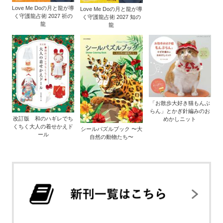
Love Me Doの月と龍が導
Love Me Doの月と龍が導
く守護龍占術 2027 祈の
く守護龍占術 2027 知の
龍
龍
「お散歩大好き猫もんぶ
らん」とかぎ針編みのお
改訂版 和のハギレでち
めかしニット
くちく大人の着せかえド
シールパズルブック 〜大
ール
自然の動物たち〜