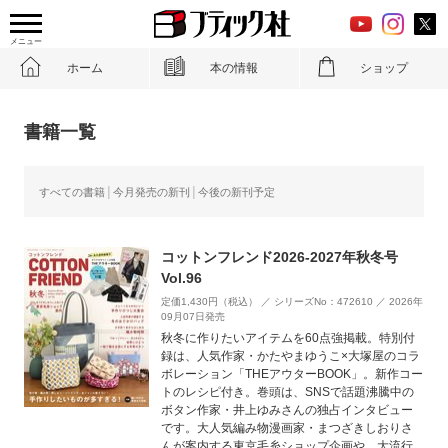
メニュー
ホーム
本の情報
ショップ
書籍一覧
すべての書籍
今月発売の新刊
今後の新刊予定
コットンフレンド2026-2027年秋冬号
Vol.96
定価1,430円（税込） ／ シリーズNo：472610 ／ 2026年
09月07日発売
秋冬に作りたいアイテムを60点強掲載。特別付
録は、人気作家・かたやまゆうこ×大塚屋のコラ
ボレーション「THEアウターBOOK」。新作コー
トのレシピ付き。巻頭は、SNSで話題沸騰中の
ボタン作家・井上ゆみさんの独占インタビュー
です。大人気編み物漫画家・まつざきしおりさ
んが案内する東京毛糸ショップ企画や、大流行