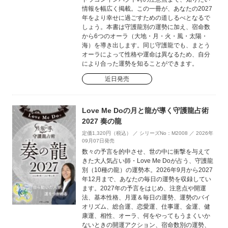
情報を幅広く掲載。この一冊が、あなたの2027
年をより幸せに過ごすための道しるべとなるで
しょう。本書は守護龍別の運勢に加え、宿命数
から6つのオーラ（大地・月・火・風・太陽・
海）を導き出します。同じ守護龍でも、まとう
オーラによって性格や運命は異なるため、自分
により合った運勢を知ることができます。
近日発売
Love Me Doの月と龍が導く守護龍占術
2027 奏の龍
定価1,320円（税込） ／ シリーズNo：M2008 ／ 2026年
09月07日発売
数々の予言を的中させ、世の中に衝撃を与えて
きた大人気占い師・Love Me Doが占う、守護龍
別（10種の龍）の運勢本。2026年9月から2027
年12月まで、あなたの毎日の運勢を収録してい
ます。2027年の予言をはじめ、注意点や開運
法、基本性格、月運＆毎日の運勢、運勢のバイ
オリズム、総合運、恋愛運、仕事運、金運、健
康運、相性、オーラ、何をやってもうまくいか
ないときの開運アクション、宿命数別の運勢、