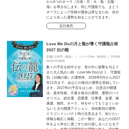
から6つのオーラ（大地・月・火・風・太陽・
海）を導き出します。同じ守護龍でも、まとう
オーラによって性格や運命は異なるため、自分
により合った運勢を知ることができます。
近日発売
Love Me Doの月と龍が導く守護龍占術
2027 伝の龍
定価1,320円（税込） ／ シリーズNo：M2003 ／ 2026年
09月07日発売
数々の予言を的中させ、世の中に衝撃を与えて
きた大人気占い師・Love Me Doが占う、守護龍
別（10種の龍）の運勢本。2026年9月から2027
年12月まで、あなたの毎日の運勢を収録してい
ます。2027年の予言をはじめ、注意点や開運
法、基本性格、月運＆毎日の運勢、運勢のバイ
オリズム、総合運、恋愛運、仕事運、金運、健
康運、相性、オーラ、何をやってもうまくいか
ないときの開運アクション、宿命数別の運勢、
ドラゴンインパクト時の注意点まで、知りたい
情報を幅広く掲載。この一冊が、あなたの2027
年をより幸せに過ごすための道しるべとなるで