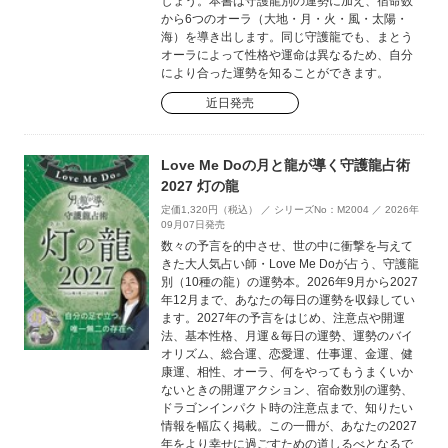
しょう。本書は守護龍別の運勢に加え、宿命数
から6つのオーラ（大地・月・火・風・太陽・
海）を導き出します。同じ守護龍でも、まとう
オーラによって性格や運命は異なるため、自分
により合った運勢を知ることができます。
近日発売
Love Me Doの月と龍が導く守護龍占術
2027 灯の龍
定価1,320円（税込） ／ シリーズNo：M2004 ／ 2026年
09月07日発売
数々の予言を的中させ、世の中に衝撃を与えて
きた大人気占い師・Love Me Doが占う、守護龍
別（10種の龍）の運勢本。2026年9月から2027
年12月まで、あなたの毎日の運勢を収録してい
ます。2027年の予言をはじめ、注意点や開運
法、基本性格、月運＆毎日の運勢、運勢のバイ
オリズム、総合運、恋愛運、仕事運、金運、健
康運、相性、オーラ、何をやってもうまくいか
ないときの開運アクション、宿命数別の運勢、
ドラゴンインパクト時の注意点まで、知りたい
情報を幅広く掲載。この一冊が、あなたの2027
年をより幸せに過ごすための道しるべとなるで