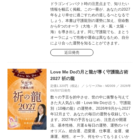
ドラゴンインパクト時の注意点まで、知りたい
情報を幅広く掲載。この一冊が、あなたの2027
年をより幸せに過ごすための道しるべとなるで
しょう。本書は守護龍別の運勢に加え、宿命数
から6つのオーラ（大地・月・火・風・太陽・
海）を導き出します。同じ守護龍でも、まとう
オーラによって性格や運命は異なるため、自分
により合った運勢を知ることができます。
近日発売
Love Me Doの月と龍が導く守護龍占術
2027 祈の龍
定価1,320円（税込） ／ シリーズNo：M2009 ／ 2026年
09月07日発売
数々の予言を的中させ、世の中に衝撃を与えて
きた大人気占い師・Love Me Doが占う、守護龍
別（10種の龍）の運勢本。2026年9月から2027
年12月まで、あなたの毎日の運勢を収録してい
ます。2027年の予言をはじめ、注意点や開運
法、基本性格、月運＆毎日の運勢、運勢のバイ
オリズム、総合運、恋愛運、仕事運、金運、健
康運、相性、オーラ、何をやってもうまくいか