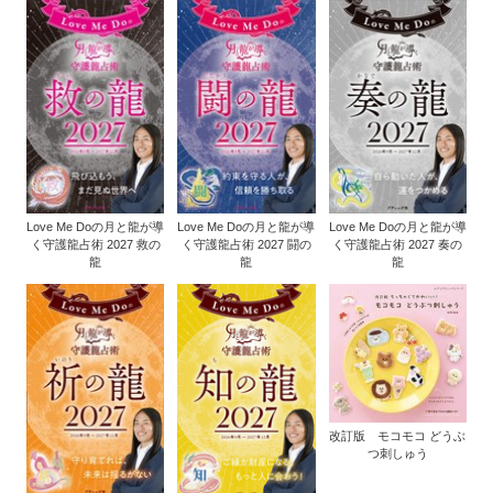
Love Me Doの月と龍が導
Love Me Doの月と龍が導
Love Me Doの月と龍が導
く守護龍占術 2027 救の
く守護龍占術 2027 闘の
く守護龍占術 2027 奏の
龍
龍
龍
改訂版 モコモコ どうぶ
つ刺しゅう