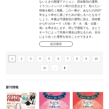
ないときの開運アクション、宿命数別の運勢、
ドラゴンインパクト時の注意点まで、知りたい
情報を幅広く掲載。この一冊が、あなたの2027
年をより幸せに過ごすための道しるべとなるで
しょう。本書は守護龍別の運勢に加え、宿命数
から6つのオーラ（大地・月・火・風・太陽・
海）を導き出します。同じ守護龍でも、まとう
オーラによって性格や運命は異なるため、自分
により合った運勢を知ることができます。
近日発売
1
2
3
4
5
6
7
8
9
10
11
...
新刊情報