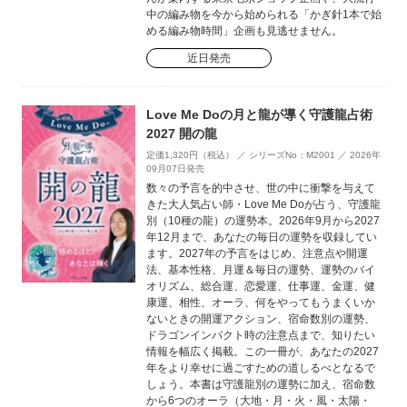
中の編み物を今から始められる「かぎ針1本で始
める編み物時間」企画も見逃せません。
近日発売
Love Me Doの月と龍が導く守護龍占術
2027 開の龍
定価1,320円（税込） ／ シリーズNo：M2001 ／ 2026年
09月07日発売
数々の予言を的中させ、世の中に衝撃を与えて
きた大人気占い師・Love Me Doが占う、守護龍
別（10種の龍）の運勢本。2026年9月から2027
年12月まで、あなたの毎日の運勢を収録してい
ます。2027年の予言をはじめ、注意点や開運
法、基本性格、月運＆毎日の運勢、運勢のバイ
オリズム、総合運、恋愛運、仕事運、金運、健
康運、相性、オーラ、何をやってもうまくいか
ないときの開運アクション、宿命数別の運勢、
ドラゴンインパクト時の注意点まで、知りたい
情報を幅広く掲載。この一冊が、あなたの2027
年をより幸せに過ごすための道しるべとなるで
しょう。本書は守護龍別の運勢に加え、宿命数
から6つのオーラ（大地・月・火・風・太陽・