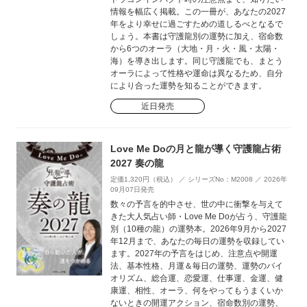
情報を幅広く掲載。この一冊が、あなたの2027
年をより幸せに過ごすための道しるべとなるで
しょう。本書は守護龍別の運勢に加え、宿命数
から6つのオーラ（大地・月・火・風・太陽・
海）を導き出します。同じ守護龍でも、まとう
オーラによって性格や運命は異なるため、自分
により合った運勢を知ることができます。
近日発売
Love Me Doの月と龍が導く守護龍占術
2027 奏の龍
定価1,320円（税込） ／ シリーズNo：M2008 ／ 2026年
09月07日発売
数々の予言を的中させ、世の中に衝撃を与えて
きた大人気占い師・Love Me Doが占う、守護龍
別（10種の龍）の運勢本。2026年9月から2027
年12月まで、あなたの毎日の運勢を収録してい
ます。2027年の予言をはじめ、注意点や開運
法、基本性格、月運＆毎日の運勢、運勢のバイ
オリズム、総合運、恋愛運、仕事運、金運、健
康運、相性、オーラ、何をやってもうまくいか
ないときの開運アクション、宿命数別の運勢、