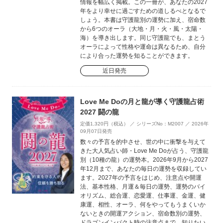
情報を幅広く掲載。この一冊が、あなたの2027
年をより幸せに過ごすための道しるべとなるで
しょう。本書は守護龍別の運勢に加え、宿命数
から6つのオーラ（大地・月・火・風・太陽・
海）を導き出します。同じ守護龍でも、まとう
オーラによって性格や運命は異なるため、自分
により合った運勢を知ることができます。
近日発売
Love Me Doの月と龍が導く守護龍占術
2027 闘の龍
定価1,320円（税込） ／ シリーズNo：M2007 ／ 2026年
09月07日発売
数々の予言を的中させ、世の中に衝撃を与えて
きた大人気占い師・Love Me Doが占う、守護龍
別（10種の龍）の運勢本。2026年9月から2027
年12月まで、あなたの毎日の運勢を収録してい
ます。2027年の予言をはじめ、注意点や開運
法、基本性格、月運＆毎日の運勢、運勢のバイ
オリズム、総合運、恋愛運、仕事運、金運、健
康運、相性、オーラ、何をやってもうまくいか
ないときの開運アクション、宿命数別の運勢、
ドラゴンインパクト時の注意点まで、知りたい