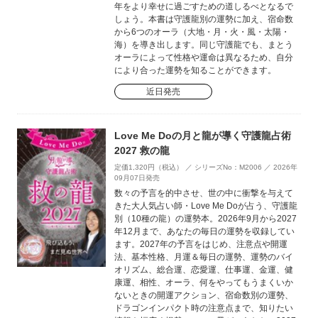
年をより幸せに過ごすための道しるべとなるで
しょう。本書は守護龍別の運勢に加え、宿命数
から6つのオーラ（大地・月・火・風・太陽・
海）を導き出します。同じ守護龍でも、まとう
オーラによって性格や運命は異なるため、自分
により合った運勢を知ることができます。
近日発売
Love Me Doの月と龍が導く守護龍占術
2027 救の龍
定価1,320円（税込） ／ シリーズNo：M2006 ／ 2026年
09月07日発売
数々の予言を的中させ、世の中に衝撃を与えて
きた大人気占い師・Love Me Doが占う、守護龍
別（10種の龍）の運勢本。2026年9月から2027
年12月まで、あなたの毎日の運勢を収録してい
ます。2027年の予言をはじめ、注意点や開運
法、基本性格、月運＆毎日の運勢、運勢のバイ
オリズム、総合運、恋愛運、仕事運、金運、健
康運、相性、オーラ、何をやってもうまくいか
ないときの開運アクション、宿命数別の運勢、
ドラゴンインパクト時の注意点まで、知りたい