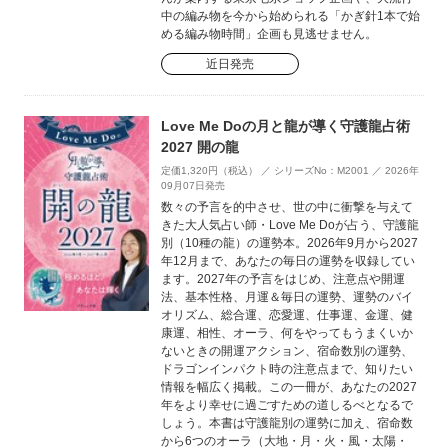
中の編み物を今から始められる「かぎ針1本で始
める編み物時間」企画も見逃せません。
近日発売
Love Me Doの月と龍が導く守護龍占術
2027 開の龍
定価1,320円（税込） ／ シリーズNo：M2001 ／ 2026年
09月07日発売
数々の予言を的中させ、世の中に衝撃を与えて
きた大人気占い師・Love Me Doが占う、守護龍
別（10種の龍）の運勢本。2026年9月から2027
年12月まで、あなたの毎日の運勢を収録してい
ます。2027年の予言をはじめ、注意点や開運
法、基本性格、月運＆毎日の運勢、運勢のバイ
オリズム、総合運、恋愛運、仕事運、金運、健
康運、相性、オーラ、何をやってもうまくいか
ないときの開運アクション、宿命数別の運勢、
ドラゴンインパクト時の注意点まで、知りたい
情報を幅広く掲載。この一冊が、あなたの2027
年をより幸せに過ごすための道しるべとなるで
しょう。本書は守護龍別の運勢に加え、宿命数
から6つのオーラ（大地・月・火・風・太陽・