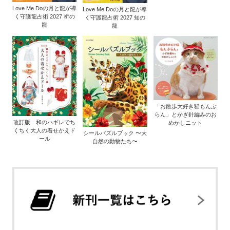
Love Me Doの月と龍が導
Love Me Doの月と龍が導
く守護龍占術 2027 祈の
く守護龍占術 2027 知の
龍
龍
「お散歩大好き猫もんぶ
らん」とかぎ針編みのお
改訂版 和のハギレでち
めかしニット
くちく大人の着せかえド
シールパズルブック 〜大
ール
自然の動物たち〜