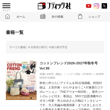
メニュー
ホーム
本の情報
ショップ
書籍一覧
すべての書籍
今月発売の新刊
今後の新刊予定
コットンフレンド2026-2027年秋冬号
Vol.96
定価1,430円（税込） ／ シリーズNo：472610 ／ 2026年
09月07日発売
秋冬に作りたいアイテムを60点強掲載。特別付
録は、人気作家・かたやまゆうこ×大塚屋のコラ
ボレーション「THEアウターBOOK」。新作コー
トのレシピ付き。巻頭は、SNSで話題沸騰中の
ボタン作家・井上ゆみさんの独占インタビュー
です。大人気編み物漫画家・まつざきしおりさ
んが案内する東京毛糸ショップ企画や、大流行