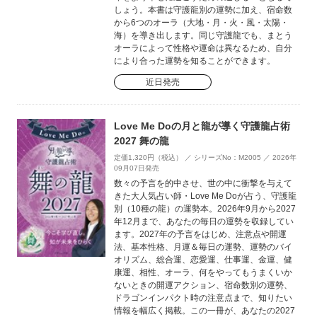
しょう。本書は守護龍別の運勢に加え、宿命数
から6つのオーラ（大地・月・火・風・太陽・
海）を導き出します。同じ守護龍でも、まとう
オーラによって性格や運命は異なるため、自分
により合った運勢を知ることができます。
近日発売
Love Me Doの月と龍が導く守護龍占術
2027 舞の龍
定価1,320円（税込） ／ シリーズNo：M2005 ／ 2026年
09月07日発売
数々の予言を的中させ、世の中に衝撃を与えて
きた大人気占い師・Love Me Doが占う、守護龍
別（10種の龍）の運勢本。2026年9月から2027
年12月まで、あなたの毎日の運勢を収録してい
ます。2027年の予言をはじめ、注意点や開運
法、基本性格、月運＆毎日の運勢、運勢のバイ
オリズム、総合運、恋愛運、仕事運、金運、健
康運、相性、オーラ、何をやってもうまくいか
ないときの開運アクション、宿命数別の運勢、
ドラゴンインパクト時の注意点まで、知りたい
情報を幅広く掲載。この一冊が、あなたの2027