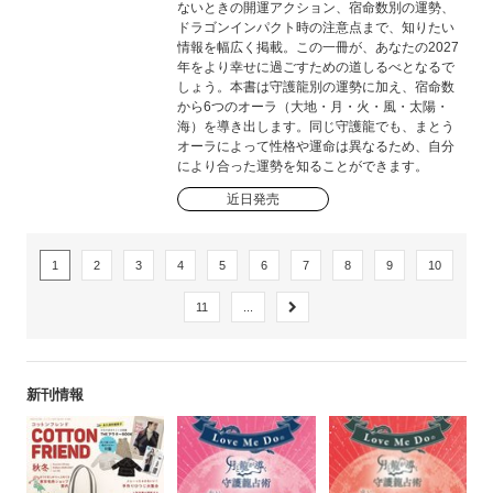
ないときの開運アクション、宿命数別の運勢、
ドラゴンインパクト時の注意点まで、知りたい
情報を幅広く掲載。この一冊が、あなたの2027
年をより幸せに過ごすための道しるべとなるで
しょう。本書は守護龍別の運勢に加え、宿命数
から6つのオーラ（大地・月・火・風・太陽・
海）を導き出します。同じ守護龍でも、まとう
オーラによって性格や運命は異なるため、自分
により合った運勢を知ることができます。
近日発売
1
2
3
4
5
6
7
8
9
10
11
...
新刊情報