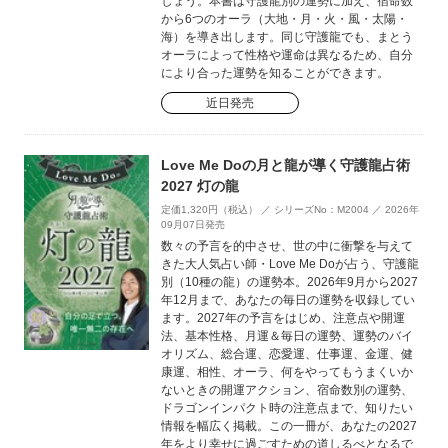
しょう。本書は守護龍別の運勢に加え、宿命数
から6つのオーラ（大地・月・火・風・太陽・
海）を導き出します。同じ守護龍でも、まとう
オーラによって性格や運命は異なるため、自分
により合った運勢を知ることができます。
近日発売
Love Me Doの月と龍が導く守護龍占術
2027 灯の龍
定価1,320円（税込） ／ シリーズNo：M2004 ／ 2026年
09月07日発売
数々の予言を的中させ、世の中に衝撃を与えて
きた大人気占い師・Love Me Doが占う、守護龍
別（10種の龍）の運勢本。2026年9月から2027
年12月まで、あなたの毎日の運勢を収録してい
ます。2027年の予言をはじめ、注意点や開運
法、基本性格、月運＆毎日の運勢、運勢のバイ
オリズム、総合運、恋愛運、仕事運、金運、健
康運、相性、オーラ、何をやってもうまくいか
ないときの開運アクション、宿命数別の運勢、
ドラゴンインパクト時の注意点まで、知りたい
情報を幅広く掲載。この一冊が、あなたの2027
年をより幸せに過ごすための道しるべとなるで