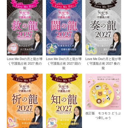
Love Me Doの月と龍が導
Love Me Doの月と龍が導
Love Me Doの月と龍が導
く守護龍占術 2027 救の
く守護龍占術 2027 闘の
く守護龍占術 2027 奏の
龍
龍
龍
改訂版 モコモコ どうぶ
つ刺しゅう