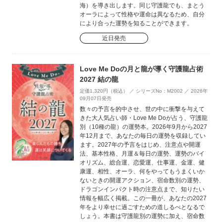
海）を導き出します。同じ守護龍でも、まとう
オーラによって性格や運命は異なるため、自分
により合った運勢を知ることができます。
近日発売
Love Me Doの月と龍が導く守護龍占術
2027 結の龍
定価1,320円（税込） ／ シリーズNo：M2002 ／ 2026年
09月07日発売
数々の予言を的中させ、世の中に衝撃を与えて
きた大人気占い師・Love Me Doが占う、守護龍
別（10種の龍）の運勢本。2026年9月から2027
年12月まで、あなたの毎日の運勢を収録してい
ます。2027年の予言をはじめ、注意点や開運
法、基本性格、月運＆毎日の運勢、運勢のバイ
オリズム、総合運、恋愛運、仕事運、金運、健
康運、相性、オーラ、何をやってもうまくいか
ないときの開運アクション、宿命数別の運勢、
ドラゴンインパクト時の注意点まで、知りたい
情報を幅広く掲載。この一冊が、あなたの2027
年をより幸せに過ごすための道しるべとなるで
しょう。本書は守護龍別の運勢に加え、宿命数