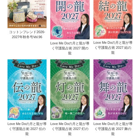
コットンフレンド2026-
2027年秋冬号Vol.96
Love Me Doの月と龍が導
Love Me Doの月と龍が導
く守護龍占術 2027 結の
く守護龍占術 2027 開の
龍
龍
Love Me Doの月と龍が導
Love Me Doの月と龍が導
Love Me Doの月と龍が導
く守護龍占術 2027 伝の
く守護龍占術 2027 灯の
く守護龍占術 2027 舞の
龍
龍
龍