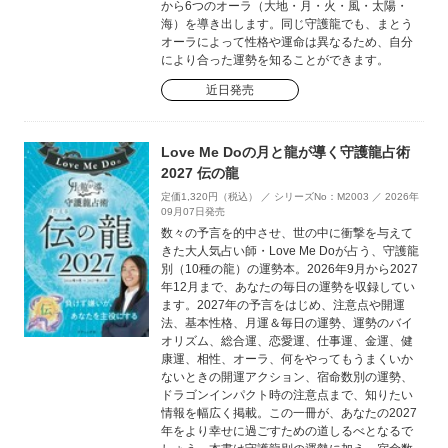
から6つのオーラ（大地・月・火・風・太陽・
海）を導き出します。同じ守護龍でも、まとう
オーラによって性格や運命は異なるため、自分
により合った運勢を知ることができます。
近日発売
Love Me Doの月と龍が導く守護龍占術
2027 伝の龍
定価1,320円（税込） ／ シリーズNo：M2003 ／ 2026年
09月07日発売
数々の予言を的中させ、世の中に衝撃を与えて
きた大人気占い師・Love Me Doが占う、守護龍
別（10種の龍）の運勢本。2026年9月から2027
年12月まで、あなたの毎日の運勢を収録してい
ます。2027年の予言をはじめ、注意点や開運
法、基本性格、月運＆毎日の運勢、運勢のバイ
オリズム、総合運、恋愛運、仕事運、金運、健
康運、相性、オーラ、何をやってもうまくいか
ないときの開運アクション、宿命数別の運勢、
ドラゴンインパクト時の注意点まで、知りたい
情報を幅広く掲載。この一冊が、あなたの2027
年をより幸せに過ごすための道しるべとなるで