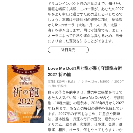
ドラゴンインパクト時の注意点まで、知りたい
情報を幅広く掲載。この一冊が、あなたの2027
年をより幸せに過ごすための道しるべとなるで
しょう。本書は守護龍別の運勢に加え、宿命数
から6つのオーラ（大地・月・火・風・太陽・
海）を導き出します。同じ守護龍でも、まとう
オーラによって性格や運命は異なるため、自分
により合った運勢を知ることができます。
近日発売
Love Me Doの月と龍が導く守護龍占術
2027 祈の龍
定価1,320円（税込） ／ シリーズNo：M2009 ／ 2026年
09月07日発売
数々の予言を的中させ、世の中に衝撃を与えて
きた大人気占い師・Love Me Doが占う、守護龍
別（10種の龍）の運勢本。2026年9月から2027
年12月まで、あなたの毎日の運勢を収録してい
ます。2027年の予言をはじめ、注意点や開運
法、基本性格、月運＆毎日の運勢、運勢のバイ
オリズム、総合運、恋愛運、仕事運、金運、健
康運、相性、オーラ、何をやってもうまくいか