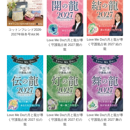
コットンフレンド2026-
2027年秋冬号Vol.96
Love Me Doの月と龍が導
Love Me Doの月と龍が導
く守護龍占術 2027 結の
く守護龍占術 2027 開の
龍
龍
Love Me Doの月と龍が導
Love Me Doの月と龍が導
Love Me Doの月と龍が導
く守護龍占術 2027 伝の
く守護龍占術 2027 灯の
く守護龍占術 2027 舞の
龍
龍
龍