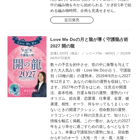
中の編み物を今から始められる「かぎ針1本で始
める編み物時間」企画も見逃せません。
近日発売
Love Me Doの月と龍が導く守護龍占術
2027 開の龍
定価1,320円（税込） ／ シリーズNo：M2001 ／ 2026年
09月07日発売
数々の予言を的中させ、世の中に衝撃を与えて
きた大人気占い師・Love Me Doが占う、守護龍
別（10種の龍）の運勢本。2026年9月から2027
年12月まで、あなたの毎日の運勢を収録してい
ます。2027年の予言をはじめ、注意点や開運
法、基本性格、月運＆毎日の運勢、運勢のバイ
オリズム、総合運、恋愛運、仕事運、金運、健
康運、相性、オーラ、何をやってもうまくいか
ないときの開運アクション、宿命数別の運勢、
ドラゴンインパクト時の注意点まで、知りたい
情報を幅広く掲載。この一冊が、あなたの2027
年をより幸せに過ごすための道しるべとなるで
しょう。本書は守護龍別の運勢に加え、宿命数
から6つのオーラ（大地・月・火・風・太陽・