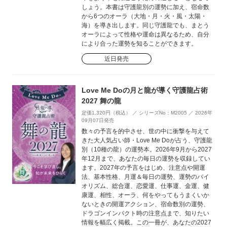
しょう。本書は守護龍別の運勢に加え、宿命数
から6つのオーラ（大地・月・火・風・太陽・
海）を導き出します。同じ守護龍でも、まとう
オーラによって性格や運命は異なるため、自分
により合った運勢を知ることができます。
近日発売
Love Me Doの月と龍が導く守護龍占術
2027 舞の龍
定価1,320円（税込） ／ シリーズNo：M2005 ／ 2026年
09月07日発売
数々の予言を的中させ、世の中に衝撃を与えて
きた大人気占い師・Love Me Doが占う、守護龍
別（10種の龍）の運勢本。2026年9月から2027
年12月まで、あなたの毎日の運勢を収録してい
ます。2027年の予言をはじめ、注意点や開運
法、基本性格、月運＆毎日の運勢、運勢のバイ
オリズム、総合運、恋愛運、仕事運、金運、健
康運、相性、オーラ、何をやってもうまくいか
ないときの開運アクション、宿命数別の運勢、
ドラゴンインパクト時の注意点まで、知りたい
情報を幅広く掲載。この一冊が、あなたの2027