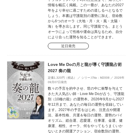
情報を幅広く掲載。この一冊が、あなたの2027
年をより幸せに過ごすための道しるべとなるで
しょう。本書は守護龍別の運勢に加え、宿命数
から6つのオーラ（大地・月・火・風・太陽・
海）を導き出します。同じ守護龍でも、まとう
オーラによって性格や運命は異なるため、自分
により合った運勢を知ることができます。
近日発売
Love Me Doの月と龍が導く守護龍占術
2027 奏の龍
定価1,320円（税込） ／ シリーズNo：M2008 ／ 2026年
09月07日発売
数々の予言を的中させ、世の中に衝撃を与えて
きた大人気占い師・Love Me Doが占う、守護龍
別（10種の龍）の運勢本。2026年9月から2027
年12月まで、あなたの毎日の運勢を収録してい
ます。2027年の予言をはじめ、注意点や開運
法、基本性格、月運＆毎日の運勢、運勢のバイ
オリズム、総合運、恋愛運、仕事運、金運、健
康運、相性、オーラ、何をやってもうまくいか
ないときの開運アクション、宿命数別の運勢、