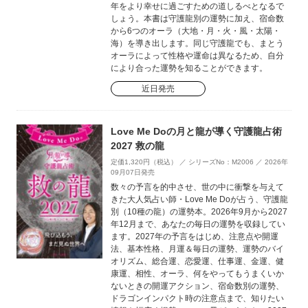
年をより幸せに過ごすための道しるべとなるで
しょう。本書は守護龍別の運勢に加え、宿命数
から6つのオーラ（大地・月・火・風・太陽・
海）を導き出します。同じ守護龍でも、まとう
オーラによって性格や運命は異なるため、自分
により合った運勢を知ることができます。
近日発売
Love Me Doの月と龍が導く守護龍占術
2027 救の龍
定価1,320円（税込） ／ シリーズNo：M2006 ／ 2026年
09月07日発売
数々の予言を的中させ、世の中に衝撃を与えて
きた大人気占い師・Love Me Doが占う、守護龍
別（10種の龍）の運勢本。2026年9月から2027
年12月まで、あなたの毎日の運勢を収録してい
ます。2027年の予言をはじめ、注意点や開運
法、基本性格、月運＆毎日の運勢、運勢のバイ
オリズム、総合運、恋愛運、仕事運、金運、健
康運、相性、オーラ、何をやってもうまくいか
ないときの開運アクション、宿命数別の運勢、
ドラゴンインパクト時の注意点まで、知りたい