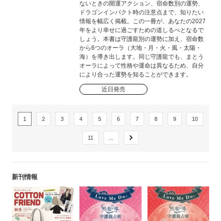
ないときの開運アクション、宿命数別の運勢、
ドラゴンインパクト時の注意点まで、知りたい
情報を幅広く掲載。この一冊が、あなたの2027
年をより幸せに過ごすための道しるべとなるで
しょう。本書は守護龍別の運勢に加え、宿命数
から6つのオーラ（大地・月・火・風・太陽・
海）を導き出します。同じ守護龍でも、まとう
オーラによって性格や運命は異なるため、自分
により合った運勢を知ることができます。
近日発売
1
2
3
4
5
6
7
8
9
10
11
...
新刊情報