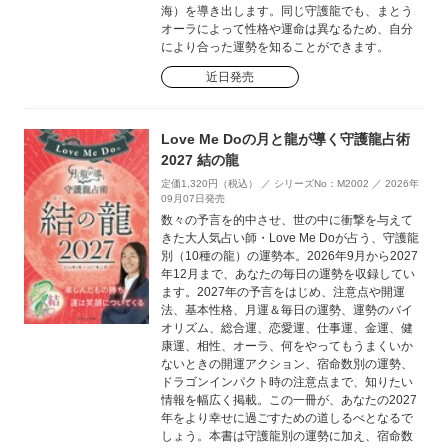
海）を導き出します。同じ守護龍でも、まとう
オーラによって性格や運命は異なるため、自分
により合った運勢を知ることができます。
近日発売
Love Me Doの月と龍が導く守護龍占術
2027 結の龍
定価1,320円（税込） ／ シリーズNo：M2002 ／ 2026年
09月07日発売
数々の予言を的中させ、世の中に衝撃を与えて
きた大人気占い師・Love Me Doが占う、守護龍
別（10種の龍）の運勢本。2026年9月から2027
年12月まで、あなたの毎日の運勢を収録してい
ます。2027年の予言をはじめ、注意点や開運
法、基本性格、月運＆毎日の運勢、運勢のバイ
オリズム、総合運、恋愛運、仕事運、金運、健
康運、相性、オーラ、何をやってもうまくいか
ないときの開運アクション、宿命数別の運勢、
ドラゴンインパクト時の注意点まで、知りたい
情報を幅広く掲載。この一冊が、あなたの2027
年をより幸せに過ごすための道しるべとなるで
しょう。本書は守護龍別の運勢に加え、宿命数