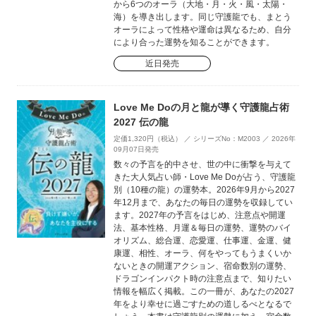
から6つのオーラ（大地・月・火・風・太陽・
海）を導き出します。同じ守護龍でも、まとう
オーラによって性格や運命は異なるため、自分
により合った運勢を知ることができます。
近日発売
Love Me Doの月と龍が導く守護龍占術
2027 伝の龍
定価1,320円（税込） ／ シリーズNo：M2003 ／ 2026年
09月07日発売
数々の予言を的中させ、世の中に衝撃を与えて
きた大人気占い師・Love Me Doが占う、守護龍
別（10種の龍）の運勢本。2026年9月から2027
年12月まで、あなたの毎日の運勢を収録してい
ます。2027年の予言をはじめ、注意点や開運
法、基本性格、月運＆毎日の運勢、運勢のバイ
オリズム、総合運、恋愛運、仕事運、金運、健
康運、相性、オーラ、何をやってもうまくいか
ないときの開運アクション、宿命数別の運勢、
ドラゴンインパクト時の注意点まで、知りたい
情報を幅広く掲載。この一冊が、あなたの2027
年をより幸せに過ごすための道しるべとなるで