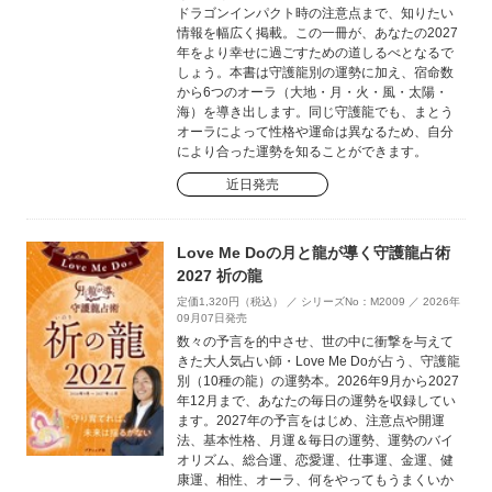
ドラゴンインパクト時の注意点まで、知りたい
情報を幅広く掲載。この一冊が、あなたの2027
年をより幸せに過ごすための道しるべとなるで
しょう。本書は守護龍別の運勢に加え、宿命数
から6つのオーラ（大地・月・火・風・太陽・
海）を導き出します。同じ守護龍でも、まとう
オーラによって性格や運命は異なるため、自分
により合った運勢を知ることができます。
近日発売
Love Me Doの月と龍が導く守護龍占術
2027 祈の龍
定価1,320円（税込） ／ シリーズNo：M2009 ／ 2026年
09月07日発売
数々の予言を的中させ、世の中に衝撃を与えて
きた大人気占い師・Love Me Doが占う、守護龍
別（10種の龍）の運勢本。2026年9月から2027
年12月まで、あなたの毎日の運勢を収録してい
ます。2027年の予言をはじめ、注意点や開運
法、基本性格、月運＆毎日の運勢、運勢のバイ
オリズム、総合運、恋愛運、仕事運、金運、健
康運、相性、オーラ、何をやってもうまくいか