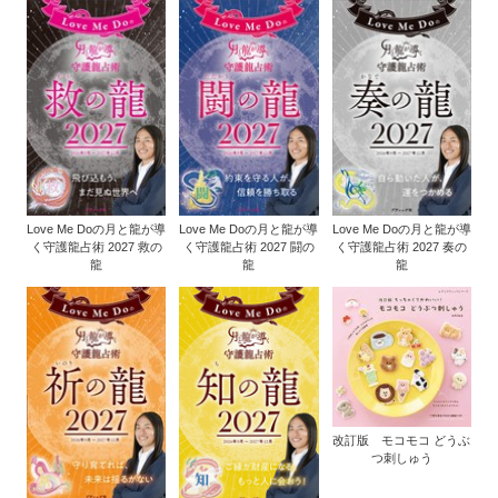
Love Me Doの月と龍が導
Love Me Doの月と龍が導
Love Me Doの月と龍が導
く守護龍占術 2027 救の
く守護龍占術 2027 闘の
く守護龍占術 2027 奏の
龍
龍
龍
改訂版 モコモコ どうぶ
つ刺しゅう