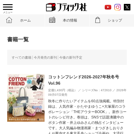
メニュー
ホーム
本の情報
ショップ
書籍一覧
すべての書籍
今月発売の新刊
今後の新刊予定
コットンフレンド2026-2027年秋冬号
Vol.96
定価1,430円（税込） ／ シリーズNo：472610 ／ 2026年
09月07日発売
秋冬に作りたいアイテムを60点強掲載。特別付
録は、人気作家・かたやまゆうこ×大塚屋のコラ
ボレーション「THEアウターBOOK」。新作コー
トのレシピ付き。巻頭は、SNSで話題沸騰中の
ボタン作家・井上ゆみさんの独占インタビュー
です。大人気編み物漫画家・まつざきしおりさ
んが案内する東京毛糸ショップ企画や、大流行