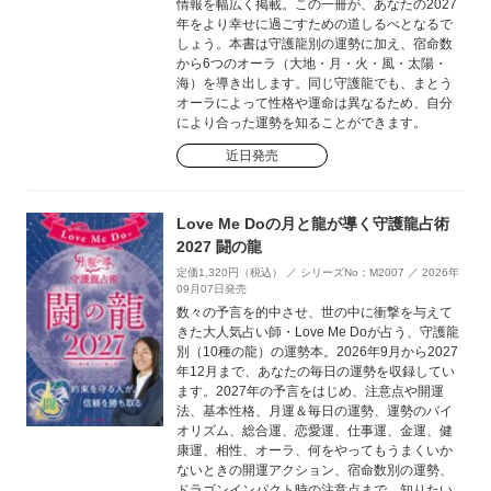
情報を幅広く掲載。この一冊が、あなたの2027
年をより幸せに過ごすための道しるべとなるで
しょう。本書は守護龍別の運勢に加え、宿命数
から6つのオーラ（大地・月・火・風・太陽・
海）を導き出します。同じ守護龍でも、まとう
オーラによって性格や運命は異なるため、自分
により合った運勢を知ることができます。
近日発売
Love Me Doの月と龍が導く守護龍占術
2027 闘の龍
定価1,320円（税込） ／ シリーズNo：M2007 ／ 2026年
09月07日発売
数々の予言を的中させ、世の中に衝撃を与えて
きた大人気占い師・Love Me Doが占う、守護龍
別（10種の龍）の運勢本。2026年9月から2027
年12月まで、あなたの毎日の運勢を収録してい
ます。2027年の予言をはじめ、注意点や開運
法、基本性格、月運＆毎日の運勢、運勢のバイ
オリズム、総合運、恋愛運、仕事運、金運、健
康運、相性、オーラ、何をやってもうまくいか
ないときの開運アクション、宿命数別の運勢、
ドラゴンインパクト時の注意点まで、知りたい