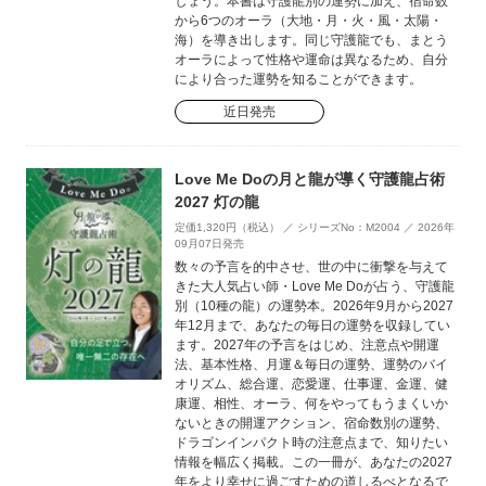
しょう。本書は守護龍別の運勢に加え、宿命数
から6つのオーラ（大地・月・火・風・太陽・
海）を導き出します。同じ守護龍でも、まとう
オーラによって性格や運命は異なるため、自分
により合った運勢を知ることができます。
近日発売
Love Me Doの月と龍が導く守護龍占術
2027 灯の龍
定価1,320円（税込） ／ シリーズNo：M2004 ／ 2026年
09月07日発売
数々の予言を的中させ、世の中に衝撃を与えて
きた大人気占い師・Love Me Doが占う、守護龍
別（10種の龍）の運勢本。2026年9月から2027
年12月まで、あなたの毎日の運勢を収録してい
ます。2027年の予言をはじめ、注意点や開運
法、基本性格、月運＆毎日の運勢、運勢のバイ
オリズム、総合運、恋愛運、仕事運、金運、健
康運、相性、オーラ、何をやってもうまくいか
ないときの開運アクション、宿命数別の運勢、
ドラゴンインパクト時の注意点まで、知りたい
情報を幅広く掲載。この一冊が、あなたの2027
年をより幸せに過ごすための道しるべとなるで