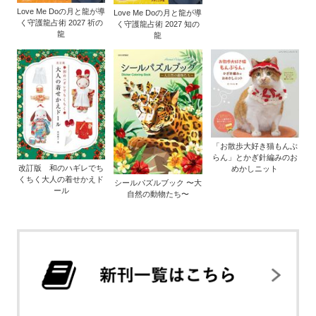
Love Me Doの月と龍が導
Love Me Doの月と龍が導
く守護龍占術 2027 祈の
く守護龍占術 2027 知の
龍
龍
「お散歩大好き猫もんぶ
らん」とかぎ針編みのお
改訂版 和のハギレでち
めかしニット
くちく大人の着せかえド
シールパズルブック 〜大
ール
自然の動物たち〜