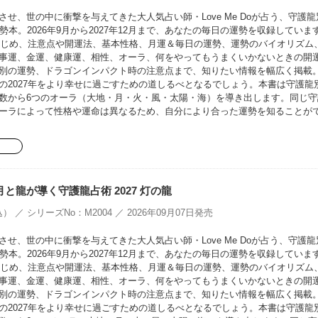
せ、世の中に衝撃を与えてきた大人気占い師・Love Me Doが占う、守護龍
勢本。2026年9月から2027年12月まで、あなたの毎日の運勢を収録していま
をはじめ、注意点や開運法、基本性格、月運＆毎日の運勢、運勢のバイオリズム
事運、金運、健康運、相性、オーラ、何をやってもうまくいかないときの開
別の運勢、ドラゴンインパクト時の注意点まで、知りたい情報を幅広く掲載
の2027年をより幸せに過ごすための道しるべとなるでしょう。本書は守護龍
数から6つのオーラ（大地・月・火・風・太陽・海）を導き出します。同じ守
ーラによって性格や運命は異なるため、自分により合った運勢を知ることが
oの月と龍が導く守護龍占術 2027 灯の龍
） ／ シリーズNo：M2004 ／ 2026年09月07日発売
せ、世の中に衝撃を与えてきた大人気占い師・Love Me Doが占う、守護龍
勢本。2026年9月から2027年12月まで、あなたの毎日の運勢を収録していま
をはじめ、注意点や開運法、基本性格、月運＆毎日の運勢、運勢のバイオリズム
事運、金運、健康運、相性、オーラ、何をやってもうまくいかないときの開
別の運勢、ドラゴンインパクト時の注意点まで、知りたい情報を幅広く掲載
の2027年をより幸せに過ごすための道しるべとなるでしょう。本書は守護龍