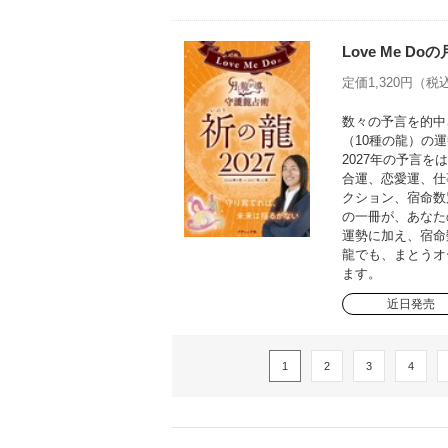
Love Me D
定価1,320円（税込
数々の予言を的中さ
（10種の龍）の運
2027年の予言
合運、恋愛運、仕
クション、宿命数
の一冊が、あなた
運勢に加え、宿命
龍でも、まとうオ
ます。
近日発売
1
2
3
4