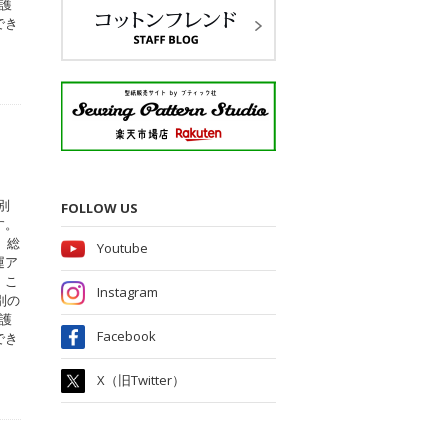
護
でき
別
FOLLOW US
す。
、総
Youtube
運ア
。こ
Instagram
別の
護
Facebook
でき
X（旧Twitter）