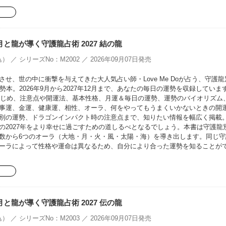
oの月と龍が導く守護龍占術 2027 結の龍
） ／ シリーズNo：M2002 ／ 2026年09月07日発売
せ、世の中に衝撃を与えてきた大人気占い師・Love Me Doが占う、守護龍
勢本。2026年9月から2027年12月まで、あなたの毎日の運勢を収録していま
をはじめ、注意点や開運法、基本性格、月運＆毎日の運勢、運勢のバイオリズム
事運、金運、健康運、相性、オーラ、何をやってもうまくいかないときの開
別の運勢、ドラゴンインパクト時の注意点まで、知りたい情報を幅広く掲載
の2027年をより幸せに過ごすための道しるべとなるでしょう。本書は守護龍
数から6つのオーラ（大地・月・火・風・太陽・海）を導き出します。同じ守
ーラによって性格や運命は異なるため、自分により合った運勢を知ることが
oの月と龍が導く守護龍占術 2027 伝の龍
） ／ シリーズNo：M2003 ／ 2026年09月07日発売