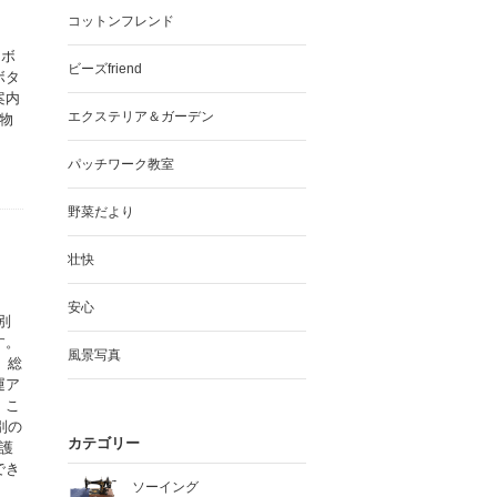
コットンフレンド
ラボ
ビーズfriend
ボタ
案内
エクステリア＆ガーデン
物
パッチワーク教室
野菜だより
壮快
安心
別
す。
風景写真
、総
運ア
。こ
別の
カテゴリー
護
でき
ソーイング