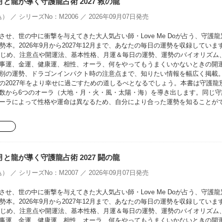
oの月と龍が導く守護龍占術 2027 救の龍
） ／ シリーズNo：M2006 ／ 2026年09月07日発売
せ、世の中に衝撃を与えてきた大人気占い師・Love Me Doが占う、守護龍
勢本。2026年9月から2027年12月まで、あなたの毎日の運勢を収録していま
をはじめ、注意点や開運法、基本性格、月運＆毎日の運勢、運勢のバイオリズム
事運、金運、健康運、相性、オーラ、何をやってもうまくいかないときの開
別の運勢、ドラゴンインパクト時の注意点まで、知りたい情報を幅広く掲載
の2027年をより幸せに過ごすための道しるべとなるでしょう。本書は守護龍
数から6つのオーラ（大地・月・火・風・太陽・海）を導き出します。同じ守
ーラによって性格や運命は異なるため、自分により合った運勢を知ることが
oの月と龍が導く守護龍占術 2027 闘の龍
） ／ シリーズNo：M2007 ／ 2026年09月07日発売
せ、世の中に衝撃を与えてきた大人気占い師・Love Me Doが占う、守護龍
勢本。2026年9月から2027年12月まで、あなたの毎日の運勢を収録していま
をはじめ、注意点や開運法、基本性格、月運＆毎日の運勢、運勢のバイオリズム
事運、金運、健康運、相性、オーラ、何をやってもうまくいかないときの開