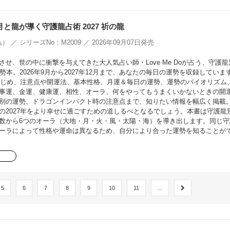
oの月と龍が導く守護龍占術 2027 祈の龍
） ／ シリーズNo：M2009 ／ 2026年09月07日発売
せ、世の中に衝撃を与えてきた大人気占い師・Love Me Doが占う、守護龍
勢本。2026年9月から2027年12月まで、あなたの毎日の運勢を収録していま
をはじめ、注意点や開運法、基本性格、月運＆毎日の運勢、運勢のバイオリズム
事運、金運、健康運、相性、オーラ、何をやってもうまくいかないときの開
別の運勢、ドラゴンインパクト時の注意点まで、知りたい情報を幅広く掲載
の2027年をより幸せに過ごすための道しるべとなるでしょう。本書は守護龍
数から6つのオーラ（大地・月・火・風・太陽・海）を導き出します。同じ守
ーラによって性格や運命は異なるため、自分により合った運勢を知ることが
5
6
7
8
9
10
11
...