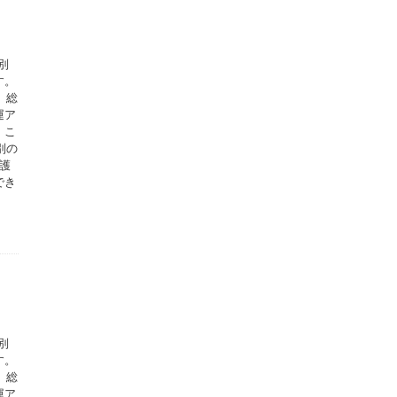
別
す。
、総
運ア
。こ
別の
護
でき
別
す。
、総
運ア