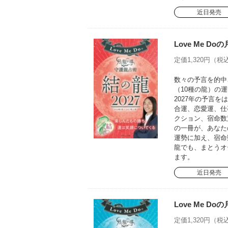
近日発売
Love Me D
定価1,320円（税込
数々の予言を的中さ
（10種の龍）の運
2027年の予言
合運、恋愛運、仕
クション、宿命数
の一冊が、あなた
運勢に加え、宿命
龍でも、まとうオ
ます。
近日発売
Love Me D
定価1,320円（税込