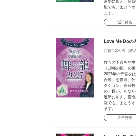
運勢に加え、宿命
龍でも、まとうオ
ます。
近日発売
Love Me D
定価1,320円（税込
数々の予言を的中さ
（10種の龍）の運
2027年の予言
合運、恋愛運、仕
クション、宿命数
の一冊が、あなた
運勢に加え、宿命
龍でも、まとうオ
ます。
近日発売