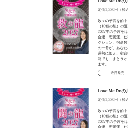
Love Me D
定価1,320円（税込
数々の予言を的中さ
（10種の龍）の運
2027年の予言
合運、恋愛運、仕
クション、宿命数
の一冊が、あなた
運勢に加え、宿命
龍でも、まとうオ
ます。
近日発売
Love Me D
定価1,320円（税込
数々の予言を的中さ
（10種の龍）の運
2027年の予言
合運、恋愛運、仕