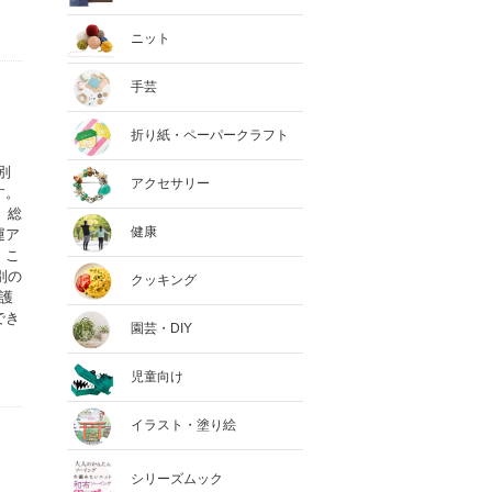
ニット
手芸
折り紙・ペーパークラフト
別
アクセサリー
す。
、総
健康
運ア
。こ
別の
クッキング
護
でき
園芸・DIY
児童向け
イラスト・塗り絵
シリーズムック