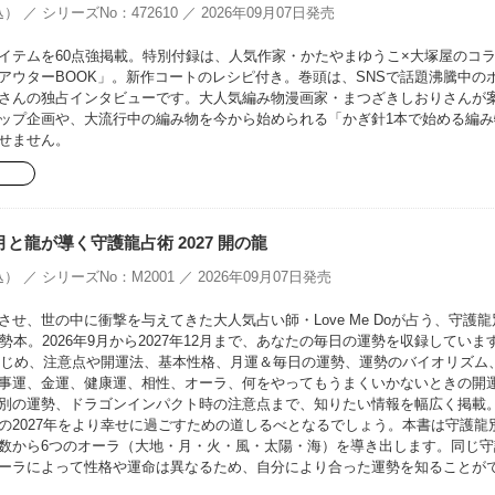
） ／ シリーズNo：472610 ／ 2026年09月07日発売
イテムを60点強掲載。特別付録は、人気作家・かたやまゆうこ×大塚屋のコ
EアウターBOOK」。新作コートのレシピ付き。巻頭は、SNSで話題沸騰中の
さんの独占インタビューです。大人気編み物漫画家・まつざきしおりさんが
ップ企画や、大流行中の編み物を今から始められる「かぎ針1本で始める編み
せません。
oの月と龍が導く守護龍占術 2027 開の龍
） ／ シリーズNo：M2001 ／ 2026年09月07日発売
せ、世の中に衝撃を与えてきた大人気占い師・Love Me Doが占う、守護龍
勢本。2026年9月から2027年12月まで、あなたの毎日の運勢を収録していま
をはじめ、注意点や開運法、基本性格、月運＆毎日の運勢、運勢のバイオリズム
事運、金運、健康運、相性、オーラ、何をやってもうまくいかないときの開
別の運勢、ドラゴンインパクト時の注意点まで、知りたい情報を幅広く掲載
の2027年をより幸せに過ごすための道しるべとなるでしょう。本書は守護龍
数から6つのオーラ（大地・月・火・風・太陽・海）を導き出します。同じ守
ーラによって性格や運命は異なるため、自分により合った運勢を知ることが