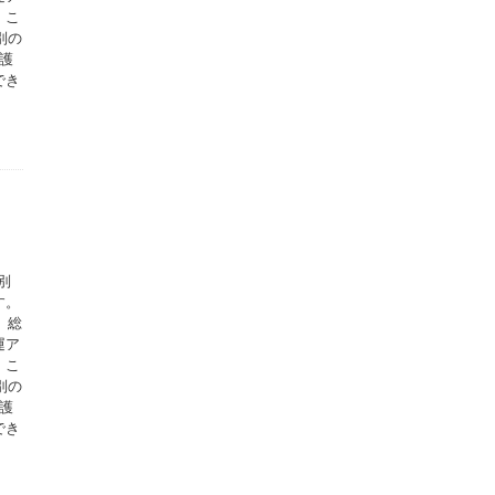
。こ
別の
護
でき
別
す。
、総
運ア
。こ
別の
護
でき