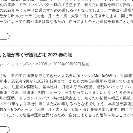
別の運勢、ドラゴンインパクト時の注意点まで、知りたい情報を幅広く掲載
の2027年をより幸せに過ごすための道しるべとなるでしょう。本書は守護龍
数から6つのオーラ（大地・月・火・風・太陽・海）を導き出します。同じ守
ーラによって性格や運命は異なるため、自分により合った運勢を知ることが
oの月と龍が導く守護龍占術 2027 奏の龍
） ／ シリーズNo：M2008 ／ 2026年09月07日発売
せ、世の中に衝撃を与えてきた大人気占い師・Love Me Doが占う、守護龍
勢本。2026年9月から2027年12月まで、あなたの毎日の運勢を収録していま
をはじめ、注意点や開運法、基本性格、月運＆毎日の運勢、運勢のバイオリズム
事運、金運、健康運、相性、オーラ、何をやってもうまくいかないときの開
別の運勢、ドラゴンインパクト時の注意点まで、知りたい情報を幅広く掲載
の2027年をより幸せに過ごすための道しるべとなるでしょう。本書は守護龍
数から6つのオーラ（大地・月・火・風・太陽・海）を導き出します。同じ守
ーラによって性格や運命は異なるため、自分により合った運勢を知ることが