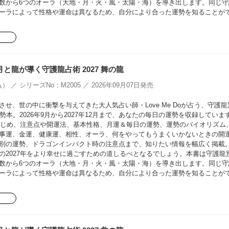
数から6つのオーラ（大地・月・火・風・太陽・海）を導き出します。同じ守
ーラによって性格や運命は異なるため、自分により合った運勢を知ることが
oの月と龍が導く守護龍占術 2027 舞の龍
） ／ シリーズNo：M2005 ／ 2026年09月07日発売
せ、世の中に衝撃を与えてきた大人気占い師・Love Me Doが占う、守護龍
勢本。2026年9月から2027年12月まで、あなたの毎日の運勢を収録していま
をはじめ、注意点や開運法、基本性格、月運＆毎日の運勢、運勢のバイオリズム
事運、金運、健康運、相性、オーラ、何をやってもうまくいかないときの開
別の運勢、ドラゴンインパクト時の注意点まで、知りたい情報を幅広く掲載
の2027年をより幸せに過ごすための道しるべとなるでしょう。本書は守護龍
数から6つのオーラ（大地・月・火・風・太陽・海）を導き出します。同じ守
ーラによって性格や運命は異なるため、自分により合った運勢を知ることが