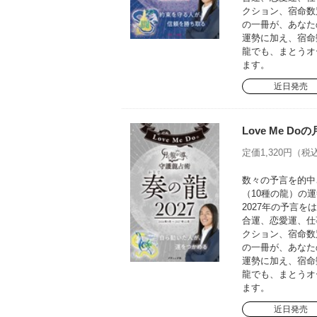
クション、宿命数
の一冊が、あなた
運勢に加え、宿命
龍でも、まとうオ
ます。
近日発売
Love Me D
定価1,320円（税込
数々の予言を的中さ
（10種の龍）の運
2027年の予言
合運、恋愛運、仕
クション、宿命数
の一冊が、あなた
運勢に加え、宿命
龍でも、まとうオ
ます。
近日発売