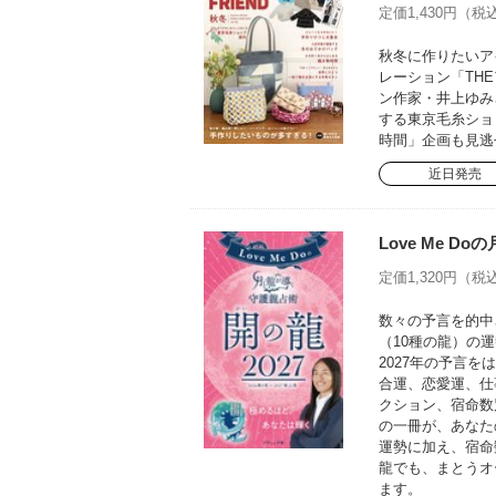
定価1,430円（税込
秋冬に作りたいア
レーション「TH
ン作家・井上ゆみ
する東京毛糸ショ
時間」企画も見逃
近日発売
Love Me D
定価1,320円（税込
数々の予言を的中さ
（10種の龍）の運
2027年の予言
合運、恋愛運、仕
クション、宿命数
の一冊が、あなた
運勢に加え、宿命
龍でも、まとうオ
ます。