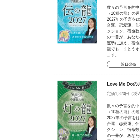
数々の予言を的中さ
（10種の龍）の運
2027年の予言
合運、恋愛運、仕
クション、宿命数
の一冊が、あなた
運勢に加え、宿命
龍でも、まとうオ
ます。
近日発売
Love Me D
定価1,320円（税込
数々の予言を的中さ
（10種の龍）の運
2027年の予言
合運、恋愛運、仕
クション、宿命数
の一冊が、あなた