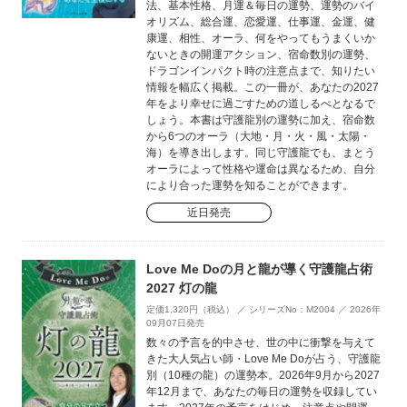
法、基本性格、月運＆毎日の運勢、運勢のバイ
オリズム、総合運、恋愛運、仕事運、金運、健
康運、相性、オーラ、何をやってもうまくいか
ないときの開運アクション、宿命数別の運勢、
ドラゴンインパクト時の注意点まで、知りたい
情報を幅広く掲載。この一冊が、あなたの2027
年をより幸せに過ごすための道しるべとなるで
しょう。本書は守護龍別の運勢に加え、宿命数
から6つのオーラ（大地・月・火・風・太陽・
海）を導き出します。同じ守護龍でも、まとう
オーラによって性格や運命は異なるため、自分
により合った運勢を知ることができます。
近日発売
Love Me Doの月と龍が導く守護龍占術
2027 灯の龍
定価1,320円（税込） ／ シリーズNo：M2004 ／ 2026年
09月07日発売
数々の予言を的中させ、世の中に衝撃を与えて
きた大人気占い師・Love Me Doが占う、守護龍
別（10種の龍）の運勢本。2026年9月から2027
年12月まで、あなたの毎日の運勢を収録してい