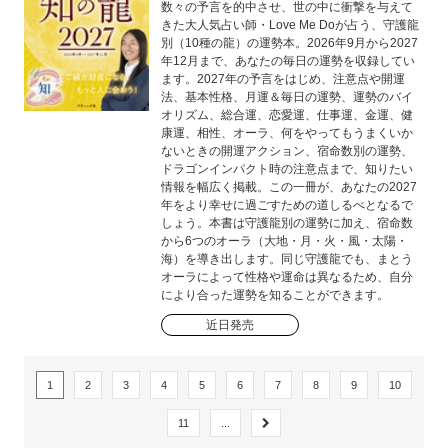
数々の予言を的中させ、世の中に衝撃を与えて
きた大人気占い師・Love Me Doが占う、守護龍
別（10種の龍）の運勢本。2026年9月から2027
年12月まで、あなたの毎日の運勢を収録してい
ます。2027年の予言をはじめ、注意点や開運
法、基本性格、月運＆毎日の運勢、運勢のバイ
オリズム、総合運、恋愛運、仕事運、金運、健
康運、相性、オーラ、何をやってもうまくいか
ないときの開運アクション、宿命数別の運勢、
ドラゴンインパクト時の注意点まで、知りたい
情報を幅広く掲載。この一冊が、あなたの2027
年をより幸せに過ごすための道しるべとなるで
しょう。本書は守護龍別の運勢に加え、宿命数
から6つのオーラ（大地・月・火・風・太陽・
海）を導き出します。同じ守護龍でも、まとう
オーラによって性格や運命は異なるため、自分
により合った運勢を知ることができます。
近日発売
1
2
3
4
5
6
7
8
9
10
11
...