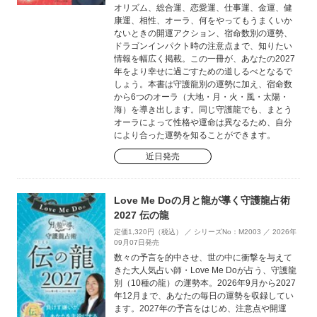
オリズム、総合運、恋愛運、仕事運、金運、健
康運、相性、オーラ、何をやってもうまくいか
ないときの開運アクション、宿命数別の運勢、
ドラゴンインパクト時の注意点まで、知りたい
情報を幅広く掲載。この一冊が、あなたの2027
年をより幸せに過ごすための道しるべとなるで
しょう。本書は守護龍別の運勢に加え、宿命数
から6つのオーラ（大地・月・火・風・太陽・
海）を導き出します。同じ守護龍でも、まとう
オーラによって性格や運命は異なるため、自分
により合った運勢を知ることができます。
近日発売
Love Me Doの月と龍が導く守護龍占術
2027 伝の龍
定価1,320円（税込） ／ シリーズNo：M2003 ／ 2026年
09月07日発売
数々の予言を的中させ、世の中に衝撃を与えて
きた大人気占い師・Love Me Doが占う、守護龍
別（10種の龍）の運勢本。2026年9月から2027
年12月まで、あなたの毎日の運勢を収録してい
ます。2027年の予言をはじめ、注意点や開運