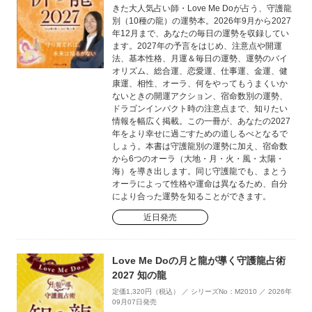
きた大人気占い師・Love Me Doが占う、守護龍
別（10種の龍）の運勢本。2026年9月から2027
年12月まで、あなたの毎日の運勢を収録してい
ます。2027年の予言をはじめ、注意点や開運
法、基本性格、月運＆毎日の運勢、運勢のバイ
オリズム、総合運、恋愛運、仕事運、金運、健
康運、相性、オーラ、何をやってもうまくいか
ないときの開運アクション、宿命数別の運勢、
ドラゴンインパクト時の注意点まで、知りたい
情報を幅広く掲載。この一冊が、あなたの2027
年をより幸せに過ごすための道しるべとなるで
しょう。本書は守護龍別の運勢に加え、宿命数
から6つのオーラ（大地・月・火・風・太陽・
海）を導き出します。同じ守護龍でも、まとう
オーラによって性格や運命は異なるため、自分
により合った運勢を知ることができます。
近日発売
Love Me Doの月と龍が導く守護龍占術
2027 知の龍
定価1,320円（税込） ／ シリーズNo：M2010 ／ 2026年
09月07日発売