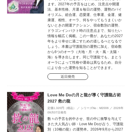
ます。2027年の予言をはじめ、注意点や開運
法、基本性格、月運＆毎日の運勢、運勢のバイ
オリズム、総合運、恋愛運、仕事運、金運、健
康運、相性、オーラ、何をやってもうまくいか
ないときの開運アクション、宿命数別の運勢、
ドラゴンインパクト時の注意点まで、知りたい
情報を幅広く掲載。この一冊が、あなたの2027
年をより幸せに過ごすための道しるべとなるで
しょう。本書は守護龍別の運勢に加え、宿命数
から6つのオーラ（大地・月・火・風・太陽・
海）を導き出します。同じ守護龍でも、まとう
オーラによって性格や運命は異なるため、自分
により合った運勢を知ることができます。
近日発売
Love Me Doの月と龍が導く守護龍占術
2027 救の龍
定価1,320円（税込） ／ シリーズNo：M2006 ／ 2026年
09月07日発売
数々の予言を的中させ、世の中に衝撃を与えて
きた大人気占い師・Love Me Doが占う、守護龍
別（10種の龍）の運勢本。2026年9月から2027