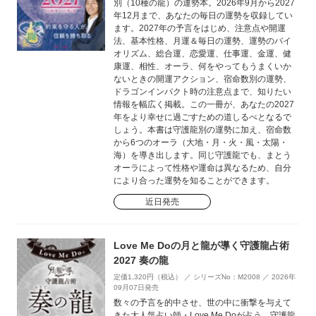
別（10種の龍）の運勢本。2026年9月から2027
年12月まで、あなたの毎日の運勢を収録してい
ます。2027年の予言をはじめ、注意点や開運
法、基本性格、月運＆毎日の運勢、運勢のバイ
オリズム、総合運、恋愛運、仕事運、金運、健
康運、相性、オーラ、何をやってもうまくいか
ないときの開運アクション、宿命数別の運勢、
ドラゴンインパクト時の注意点まで、知りたい
情報を幅広く掲載。この一冊が、あなたの2027
年をより幸せに過ごすための道しるべとなるで
しょう。本書は守護龍別の運勢に加え、宿命数
から6つのオーラ（大地・月・火・風・太陽・
海）を導き出します。同じ守護龍でも、まとう
オーラによって性格や運命は異なるため、自分
により合った運勢を知ることができます。
近日発売
Love Me Doの月と龍が導く守護龍占術
2027 奏の龍
定価1,320円（税込） ／ シリーズNo：M2008 ／ 2026年
09月07日発売
数々の予言を的中させ、世の中に衝撃を与えて
きた大人気占い師・Love Me Doが占う、守護龍