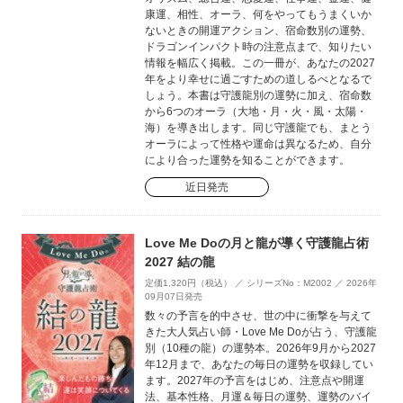
康運、相性、オーラ、何をやってもうまくいか
ないときの開運アクション、宿命数別の運勢、
ドラゴンインパクト時の注意点まで、知りたい
情報を幅広く掲載。この一冊が、あなたの2027
年をより幸せに過ごすための道しるべとなるで
しょう。本書は守護龍別の運勢に加え、宿命数
から6つのオーラ（大地・月・火・風・太陽・
海）を導き出します。同じ守護龍でも、まとう
オーラによって性格や運命は異なるため、自分
により合った運勢を知ることができます。
近日発売
Love Me Doの月と龍が導く守護龍占術
2027 結の龍
定価1,320円（税込） ／ シリーズNo：M2002 ／ 2026年
09月07日発売
数々の予言を的中させ、世の中に衝撃を与えて
きた大人気占い師・Love Me Doが占う、守護龍
別（10種の龍）の運勢本。2026年9月から2027
年12月まで、あなたの毎日の運勢を収録してい
ます。2027年の予言をはじめ、注意点や開運
法、基本性格、月運＆毎日の運勢、運勢のバイ