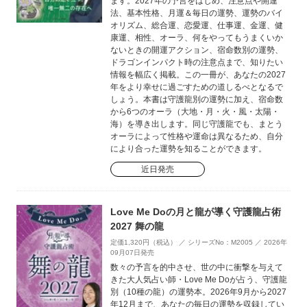
ます。2027年の予言をはじめ、注意点や開運
法、基本性格、月運＆毎日の運勢、運勢のバイ
オリズム、総合運、恋愛運、仕事運、金運、健
康運、相性、オーラ、何をやってもうまくいか
ないときの開運アクション、宿命数別の運勢、
ドラゴンインパクト時の注意点まで、知りたい
情報を幅広く掲載。この一冊が、あなたの2027
年をより幸せに過ごすための道しるべとなるで
しょう。本書は守護龍別の運勢に加え、宿命数
から6つのオーラ（大地・月・火・風・太陽・
海）を導き出します。同じ守護龍でも、まとう
オーラによって性格や運命は異なるため、自分
により合った運勢を知ることができます。
近日発売
Love Me Doの月と龍が導く守護龍占術
2027 舞の龍
定価1,320円（税込） ／ シリーズNo：M2005 ／ 2026年
09月07日発売
数々の予言を的中させ、世の中に衝撃を与えて
きた大人気占い師・Love Me Doが占う、守護龍
別（10種の龍）の運勢本。2026年9月から2027
年12月まで、あなたの毎日の運勢を収録してい