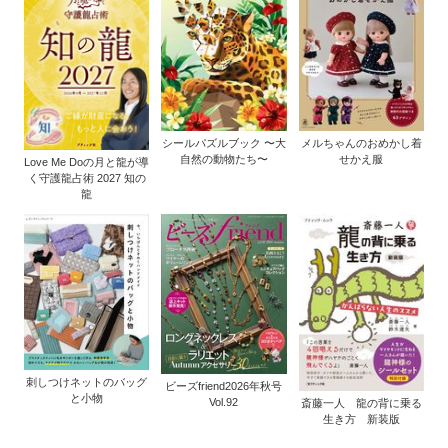
シールパズルブック 〜大
メルちゃんのおめかし着
自然の動物たち〜
せかえ服
Love Me Doの月と龍が導
く守護龍占術 2027 知の
龍
刺しつけネットのバッグ
ビーズfriend2026年秋号
と小物
Vol.92
斎藤一人 龍の背に乗る
生き方 新装版