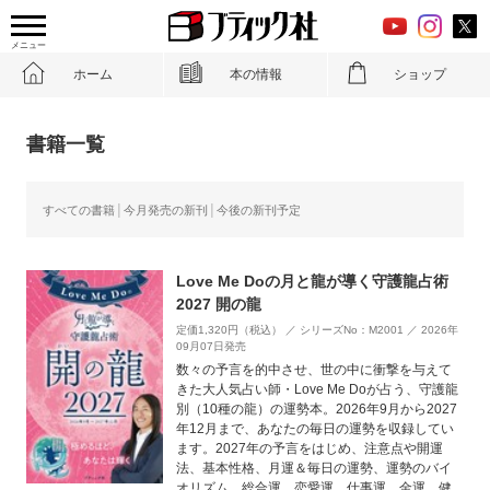
メニュー
ホーム
本の情報
ショップ
書籍一覧
すべての書籍
今月発売の新刊
今後の新刊予定
Love Me Doの月と龍が導く守護龍占術
2027 開の龍
定価1,320円（税込） ／ シリーズNo：M2001 ／ 2026年
09月07日発売
数々の予言を的中させ、世の中に衝撃を与えて
きた大人気占い師・Love Me Doが占う、守護龍
別（10種の龍）の運勢本。2026年9月から2027
年12月まで、あなたの毎日の運勢を収録してい
ます。2027年の予言をはじめ、注意点や開運
法、基本性格、月運＆毎日の運勢、運勢のバイ
オリズム、総合運、恋愛運、仕事運、金運、健