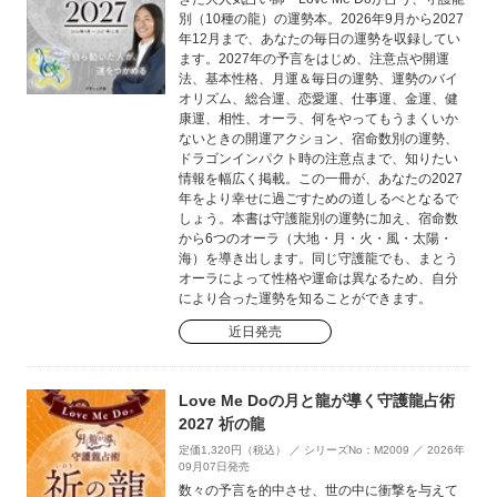
別（10種の龍）の運勢本。2026年9月から2027
年12月まで、あなたの毎日の運勢を収録してい
ます。2027年の予言をはじめ、注意点や開運
法、基本性格、月運＆毎日の運勢、運勢のバイ
オリズム、総合運、恋愛運、仕事運、金運、健
康運、相性、オーラ、何をやってもうまくいか
ないときの開運アクション、宿命数別の運勢、
ドラゴンインパクト時の注意点まで、知りたい
情報を幅広く掲載。この一冊が、あなたの2027
年をより幸せに過ごすための道しるべとなるで
しょう。本書は守護龍別の運勢に加え、宿命数
から6つのオーラ（大地・月・火・風・太陽・
海）を導き出します。同じ守護龍でも、まとう
オーラによって性格や運命は異なるため、自分
により合った運勢を知ることができます。
近日発売
Love Me Doの月と龍が導く守護龍占術
2027 祈の龍
定価1,320円（税込） ／ シリーズNo：M2009 ／ 2026年
09月07日発売
数々の予言を的中させ、世の中に衝撃を与えて