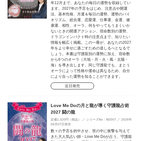
年12月まで、あなたの毎日の運勢を収録してい
ます。2027年の予言をはじめ、注意点や開運
法、基本性格、月運＆毎日の運勢、運勢のバイ
オリズム、総合運、恋愛運、仕事運、金運、健
康運、相性、オーラ、何をやってもうまくいか
ないときの開運アクション、宿命数別の運勢、
ドラゴンインパクト時の注意点まで、知りたい
情報を幅広く掲載。この一冊が、あなたの2027
年をより幸せに過ごすための道しるべとなるで
しょう。本書は守護龍別の運勢に加え、宿命数
から6つのオーラ（大地・月・火・風・太陽・
海）を導き出します。同じ守護龍でも、まとう
オーラによって性格や運命は異なるため、自分
により合った運勢を知ることができます。
近日発売
Love Me Doの月と龍が導く守護龍占術
2027 闘の龍
定価1,320円（税込） ／ シリーズNo：M2007 ／ 2026年
09月07日発売
数々の予言を的中させ、世の中に衝撃を与えて
きた大人気占い師・Love Me Doが占う、守護龍