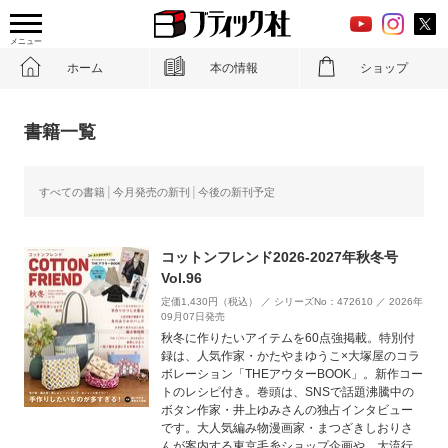
メニュー
ホーム
本の情報
ショップ
書籍一覧
すべての書籍
今月発売の新刊
今後の新刊予定
コットンフレンド2026-2027年秋冬号
Vol.96
定価1,430円（税込） ／ シリーズNo：472610 ／ 2026年
09月07日発売
秋冬に作りたいアイテムを60点強掲載。特別付
録は、人気作家・かたやまゆうこ×大塚屋のコラ
ボレーション「THEアウターBOOK」。新作コー
トのレシピ付き。巻頭は、SNSで話題沸騰中の
ボタン作家・井上ゆみさんの独占インタビュー
です。大人気編み物漫画家・まつざきしおりさ
んが案内する東京毛糸ショップ企画や、大流行