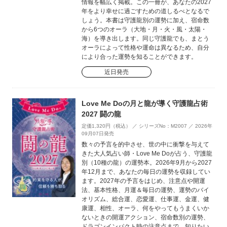
情報を幅広く掲載。この一冊が、あなたの2027
年をより幸せに過ごすための道しるべとなるで
しょう。本書は守護龍別の運勢に加え、宿命数
から6つのオーラ（大地・月・火・風・太陽・
海）を導き出します。同じ守護龍でも、まとう
オーラによって性格や運命は異なるため、自分
により合った運勢を知ることができます。
近日発売
Love Me Doの月と龍が導く守護龍占術
2027 闘の龍
定価1,320円（税込） ／ シリーズNo：M2007 ／ 2026年
09月07日発売
数々の予言を的中させ、世の中に衝撃を与えて
きた大人気占い師・Love Me Doが占う、守護龍
別（10種の龍）の運勢本。2026年9月から2027
年12月まで、あなたの毎日の運勢を収録してい
ます。2027年の予言をはじめ、注意点や開運
法、基本性格、月運＆毎日の運勢、運勢のバイ
オリズム、総合運、恋愛運、仕事運、金運、健
康運、相性、オーラ、何をやってもうまくいか
ないときの開運アクション、宿命数別の運勢、
ドラゴンインパクト時の注意点まで、知りたい