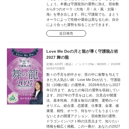
しょう。本書は守護龍別の運勢に加え、宿命数
から6つのオーラ（大地・月・火・風・太陽・
海）を導き出します。同じ守護龍でも、まとう
オーラによって性格や運命は異なるため、自分
により合った運勢を知ることができます。
近日発売
Love Me Doの月と龍が導く守護龍占術
2027 舞の龍
定価1,320円（税込） ／ シリーズNo：M2005 ／ 2026年
09月07日発売
数々の予言を的中させ、世の中に衝撃を与えて
きた大人気占い師・Love Me Doが占う、守護龍
別（10種の龍）の運勢本。2026年9月から2027
年12月まで、あなたの毎日の運勢を収録してい
ます。2027年の予言をはじめ、注意点や開運
法、基本性格、月運＆毎日の運勢、運勢のバイ
オリズム、総合運、恋愛運、仕事運、金運、健
康運、相性、オーラ、何をやってもうまくいか
ないときの開運アクション、宿命数別の運勢、
ドラゴンインパクト時の注意点まで、知りたい
情報を幅広く掲載。この一冊が、あなたの2027