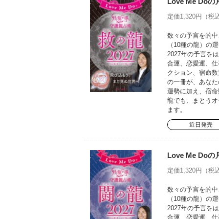
Love Me D
定価1,320円（税込
数々の予言を的中さ
（10種の龍）の運
2027年の予言
合運、恋愛運、仕
クション、宿命数
の一冊が、あなた
運勢に加え、宿命
龍でも、まとうオ
ます。
近日発売
Love Me D
定価1,320円（税込
数々の予言を的中さ
（10種の龍）の運
2027年の予言
合運、恋愛運、仕