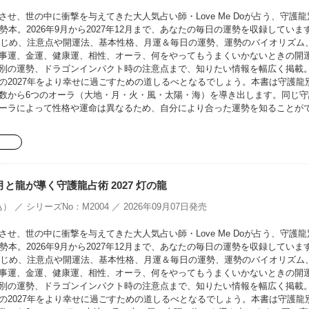
せ、世の中に衝撃を与えてきた大人気占い師・Love Me Doが占う、守護龍
勢本。2026年9月から2027年12月まで、あなたの毎日の運勢を収録していま
をはじめ、注意点や開運法、基本性格、月運＆毎日の運勢、運勢のバイオリズム
事運、金運、健康運、相性、オーラ、何をやってもうまくいかないときの開
別の運勢、ドラゴンインパクト時の注意点まで、知りたい情報を幅広く掲載
の2027年をより幸せに過ごすための道しるべとなるでしょう。本書は守護龍
数から6つのオーラ（大地・月・火・風・太陽・海）を導き出します。同じ守
ーラによって性格や運命は異なるため、自分により合った運勢を知ることが
oの月と龍が導く守護龍占術 2027 灯の龍
） ／ シリーズNo：M2004 ／ 2026年09月07日発売
せ、世の中に衝撃を与えてきた大人気占い師・Love Me Doが占う、守護龍
勢本。2026年9月から2027年12月まで、あなたの毎日の運勢を収録していま
をはじめ、注意点や開運法、基本性格、月運＆毎日の運勢、運勢のバイオリズム
事運、金運、健康運、相性、オーラ、何をやってもうまくいかないときの開
別の運勢、ドラゴンインパクト時の注意点まで、知りたい情報を幅広く掲載
の2027年をより幸せに過ごすための道しるべとなるでしょう。本書は守護龍