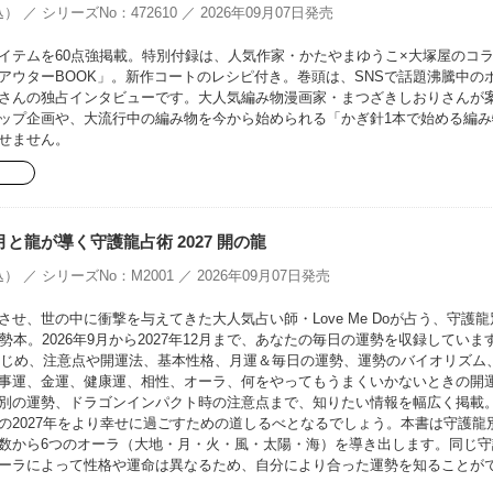
） ／ シリーズNo：472610 ／ 2026年09月07日発売
イテムを60点強掲載。特別付録は、人気作家・かたやまゆうこ×大塚屋のコ
EアウターBOOK」。新作コートのレシピ付き。巻頭は、SNSで話題沸騰中の
さんの独占インタビューです。大人気編み物漫画家・まつざきしおりさんが
ップ企画や、大流行中の編み物を今から始められる「かぎ針1本で始める編み
せません。
oの月と龍が導く守護龍占術 2027 開の龍
） ／ シリーズNo：M2001 ／ 2026年09月07日発売
せ、世の中に衝撃を与えてきた大人気占い師・Love Me Doが占う、守護龍
勢本。2026年9月から2027年12月まで、あなたの毎日の運勢を収録していま
をはじめ、注意点や開運法、基本性格、月運＆毎日の運勢、運勢のバイオリズム
事運、金運、健康運、相性、オーラ、何をやってもうまくいかないときの開
別の運勢、ドラゴンインパクト時の注意点まで、知りたい情報を幅広く掲載
の2027年をより幸せに過ごすための道しるべとなるでしょう。本書は守護龍
数から6つのオーラ（大地・月・火・風・太陽・海）を導き出します。同じ守
ーラによって性格や運命は異なるため、自分により合った運勢を知ることが