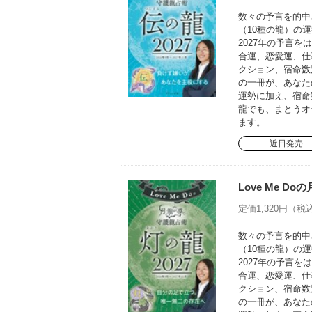
数々の予言を的中さ
（10種の龍）の運
2027年の予言
合運、恋愛運、仕
クション、宿命数
の一冊が、あなた
運勢に加え、宿命
龍でも、まとうオ
ます。
近日発売
Love Me D
定価1,320円（税込
数々の予言を的中さ
（10種の龍）の運
2027年の予言
合運、恋愛運、仕
クション、宿命数
の一冊が、あなた