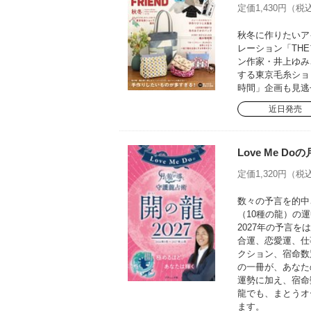
定価1,430円（税込
秋冬に作りたいア
レーション「TH
ン作家・井上ゆみ
する東京毛糸ショ
時間」企画も見逃
近日発売
Love Me D
定価1,320円（税込
数々の予言を的中さ
（10種の龍）の運
2027年の予言
合運、恋愛運、仕
クション、宿命数
の一冊が、あなた
運勢に加え、宿命
龍でも、まとうオ
ます。