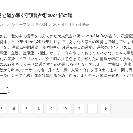
oの月と龍が導く守護龍占術 2027 祈の龍
） ／ シリーズNo：M2009 ／ 2026年09月07日発売
せ、世の中に衝撃を与えてきた大人気占い師・Love Me Doが占う、守護龍
勢本。2026年9月から2027年12月まで、あなたの毎日の運勢を収録していま
をはじめ、注意点や開運法、基本性格、月運＆毎日の運勢、運勢のバイオリズム
事運、金運、健康運、相性、オーラ、何をやってもうまくいかないときの開
別の運勢、ドラゴンインパクト時の注意点まで、知りたい情報を幅広く掲載
の2027年をより幸せに過ごすための道しるべとなるでしょう。本書は守護龍
数から6つのオーラ（大地・月・火・風・太陽・海）を導き出します。同じ守
ーラによって性格や運命は異なるため、自分により合った運勢を知ることが
5
6
7
8
9
10
11
...