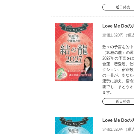
近日発売
Love Me D
定価1,320円（税込
数々の予言を的中さ
（10種の龍）の運
2027年の予言
合運、恋愛運、仕
クション、宿命数
の一冊が、あなた
運勢に加え、宿命
龍でも、まとうオ
ます。
近日発売
Love Me D
定価1,320円（税込