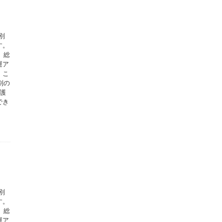
別
す。
、総
運ア
。こ
別の
護
でき
別
す。
、総
運ア