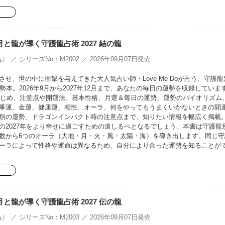
oの月と龍が導く守護龍占術 2027 結の龍
） ／ シリーズNo：M2002 ／ 2026年09月07日発売
せ、世の中に衝撃を与えてきた大人気占い師・Love Me Doが占う、守護龍
勢本。2026年9月から2027年12月まで、あなたの毎日の運勢を収録していま
をはじめ、注意点や開運法、基本性格、月運＆毎日の運勢、運勢のバイオリズム
事運、金運、健康運、相性、オーラ、何をやってもうまくいかないときの開
別の運勢、ドラゴンインパクト時の注意点まで、知りたい情報を幅広く掲載
の2027年をより幸せに過ごすための道しるべとなるでしょう。本書は守護龍
数から6つのオーラ（大地・月・火・風・太陽・海）を導き出します。同じ守
ーラによって性格や運命は異なるため、自分により合った運勢を知ることが
oの月と龍が導く守護龍占術 2027 伝の龍
） ／ シリーズNo：M2003 ／ 2026年09月07日発売