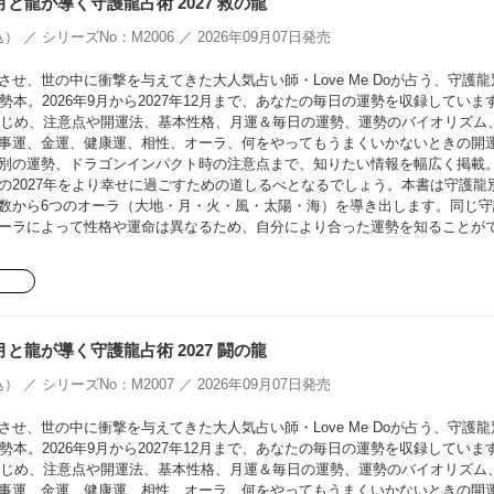
oの月と龍が導く守護龍占術 2027 救の龍
） ／ シリーズNo：M2006 ／ 2026年09月07日発売
せ、世の中に衝撃を与えてきた大人気占い師・Love Me Doが占う、守護龍
勢本。2026年9月から2027年12月まで、あなたの毎日の運勢を収録していま
をはじめ、注意点や開運法、基本性格、月運＆毎日の運勢、運勢のバイオリズム
事運、金運、健康運、相性、オーラ、何をやってもうまくいかないときの開
別の運勢、ドラゴンインパクト時の注意点まで、知りたい情報を幅広く掲載
の2027年をより幸せに過ごすための道しるべとなるでしょう。本書は守護龍
数から6つのオーラ（大地・月・火・風・太陽・海）を導き出します。同じ守
ーラによって性格や運命は異なるため、自分により合った運勢を知ることが
oの月と龍が導く守護龍占術 2027 闘の龍
） ／ シリーズNo：M2007 ／ 2026年09月07日発売
せ、世の中に衝撃を与えてきた大人気占い師・Love Me Doが占う、守護龍
勢本。2026年9月から2027年12月まで、あなたの毎日の運勢を収録していま
をはじめ、注意点や開運法、基本性格、月運＆毎日の運勢、運勢のバイオリズム
事運、金運、健康運、相性、オーラ、何をやってもうまくいかないときの開