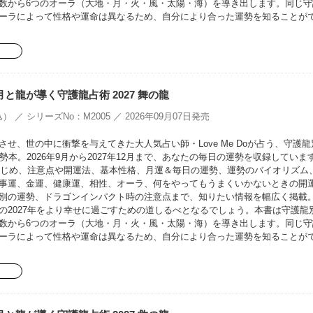
数から6つのオーラ（大地・月・火・風・太陽・海）を導き出します。同じ守
ーラによって性格や運命は異なるため、自分により合った運勢を知ることが
oの月と龍が導く守護龍占術 2027 舞の龍
） ／ シリーズNo：M2005 ／ 2026年09月07日発売
せ、世の中に衝撃を与えてきた大人気占い師・Love Me Doが占う、守護龍
勢本。2026年9月から2027年12月まで、あなたの毎日の運勢を収録していま
をはじめ、注意点や開運法、基本性格、月運＆毎日の運勢、運勢のバイオリズム
事運、金運、健康運、相性、オーラ、何をやってもうまくいかないときの開
別の運勢、ドラゴンインパクト時の注意点まで、知りたい情報を幅広く掲載
の2027年をより幸せに過ごすための道しるべとなるでしょう。本書は守護龍
数から6つのオーラ（大地・月・火・風・太陽・海）を導き出します。同じ守
ーラによって性格や運命は異なるため、自分により合った運勢を知ることが