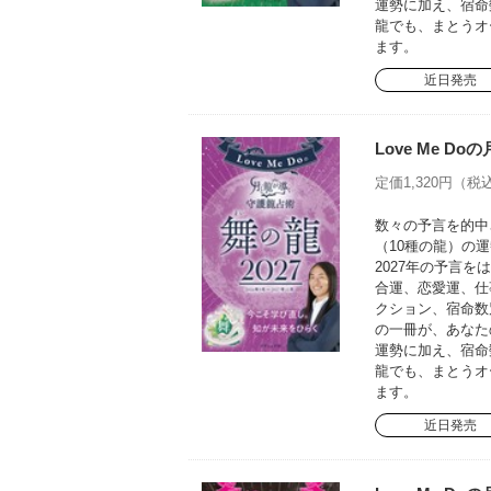
運勢に加え、宿命
龍でも、まとうオ
ます。
近日発売
Love Me D
定価1,320円（税込
数々の予言を的中さ
（10種の龍）の運
2027年の予言
合運、恋愛運、仕
クション、宿命数
の一冊が、あなた
運勢に加え、宿命
龍でも、まとうオ
ます。
近日発売