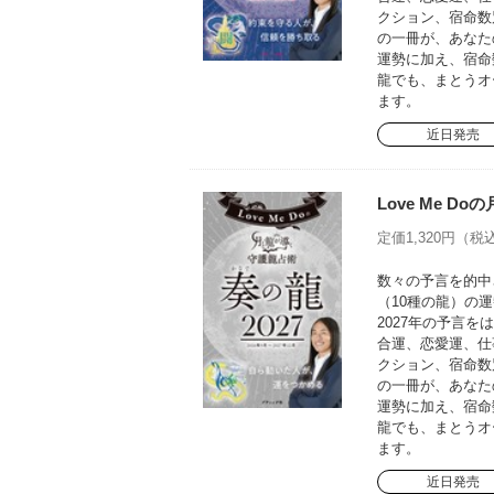
クション、宿命数
の一冊が、あなた
運勢に加え、宿命
龍でも、まとうオ
ます。
近日発売
Love Me D
定価1,320円（税込
数々の予言を的中さ
（10種の龍）の運
2027年の予言
合運、恋愛運、仕
クション、宿命数
の一冊が、あなた
運勢に加え、宿命
龍でも、まとうオ
ます。
近日発売