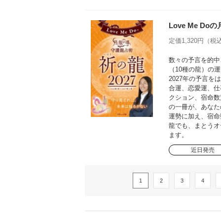
Love Me D
定価1,320円（税込
数々の予言を的中さ
（10種の龍）の運
2027年の予言
合運、恋愛運、仕
クション、宿命数
の一冊が、あなた
運勢に加え、宿命
龍でも、まとうオ
ます。
近日発売
1
2
3
4