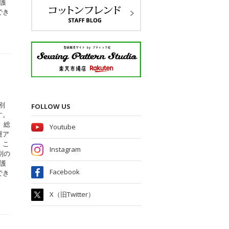
護
でき
別
FOLLOW US
す。
、総
Youtube
運ア
。こ
Instagram
別の
護
Facebook
でき
X（旧Twitter）