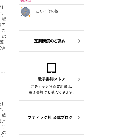
別
占い・その他
す。
、総
運ア
。こ
別の
護
でき
別
す。
、総
運ア
。こ
別の