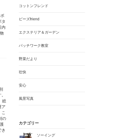
コットンフレンド
ラボ
ビーズfriend
ボタ
案内
エクステリア＆ガーデン
物
パッチワーク教室
野菜だより
壮快
安心
別
す。
風景写真
、総
運ア
。こ
別の
カテゴリー
護
でき
ソーイング