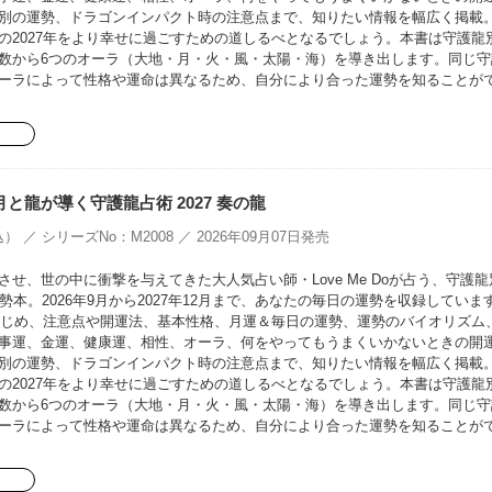
別の運勢、ドラゴンインパクト時の注意点まで、知りたい情報を幅広く掲載
の2027年をより幸せに過ごすための道しるべとなるでしょう。本書は守護龍
数から6つのオーラ（大地・月・火・風・太陽・海）を導き出します。同じ守
ーラによって性格や運命は異なるため、自分により合った運勢を知ることが
oの月と龍が導く守護龍占術 2027 奏の龍
） ／ シリーズNo：M2008 ／ 2026年09月07日発売
せ、世の中に衝撃を与えてきた大人気占い師・Love Me Doが占う、守護龍
勢本。2026年9月から2027年12月まで、あなたの毎日の運勢を収録していま
をはじめ、注意点や開運法、基本性格、月運＆毎日の運勢、運勢のバイオリズム
事運、金運、健康運、相性、オーラ、何をやってもうまくいかないときの開
別の運勢、ドラゴンインパクト時の注意点まで、知りたい情報を幅広く掲載
の2027年をより幸せに過ごすための道しるべとなるでしょう。本書は守護龍
数から6つのオーラ（大地・月・火・風・太陽・海）を導き出します。同じ守
ーラによって性格や運命は異なるため、自分により合った運勢を知ることが