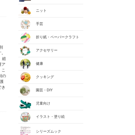
ニット
手芸
折り紙・ペーパークラフト
別
アクセサリー
す。
、総
健康
運ア
。こ
別の
クッキング
護
でき
園芸・DIY
児童向け
イラスト・塗り絵
シリーズムック