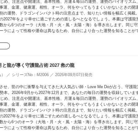
をはじめ、注意点や開運法、基本性格、月運＆毎日の運勢、運勢のバイオリズム
事運、金運、健康運、相性、オーラ、何をやってもうまくいかないときの開
別の運勢、ドラゴンインパクト時の注意点まで、知りたい情報を幅広く掲載
の2027年をより幸せに過ごすための道しるべとなるでしょう。本書は守護龍
数から6つのオーラ（大地・月・火・風・太陽・海）を導き出します。同じ守
ーラによって性格や運命は異なるため、自分により合った運勢を知ることが
oの月と龍が導く守護龍占術 2027 救の龍
） ／ シリーズNo：M2006 ／ 2026年09月07日発売
せ、世の中に衝撃を与えてきた大人気占い師・Love Me Doが占う、守護龍
勢本。2026年9月から2027年12月まで、あなたの毎日の運勢を収録していま
をはじめ、注意点や開運法、基本性格、月運＆毎日の運勢、運勢のバイオリズム
事運、金運、健康運、相性、オーラ、何をやってもうまくいかないときの開
別の運勢、ドラゴンインパクト時の注意点まで、知りたい情報を幅広く掲載
の2027年をより幸せに過ごすための道しるべとなるでしょう。本書は守護龍
数から6つのオーラ（大地・月・火・風・太陽・海）を導き出します。同じ守
ーラによって性格や運命は異なるため、自分により合った運勢を知ることが