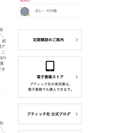
占い・その他
別
す。
、総
運ア
。こ
別の
護
でき
別
す。