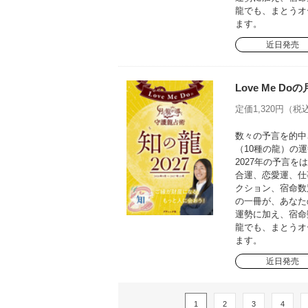
龍でも、まとうオ
ます。
近日発売
Love Me D
定価1,320円（税込
数々の予言を的中さ
（10種の龍）の運
2027年の予言
合運、恋愛運、仕
クション、宿命数
の一冊が、あなた
運勢に加え、宿命
龍でも、まとうオ
ます。
近日発売
1
2
3
4