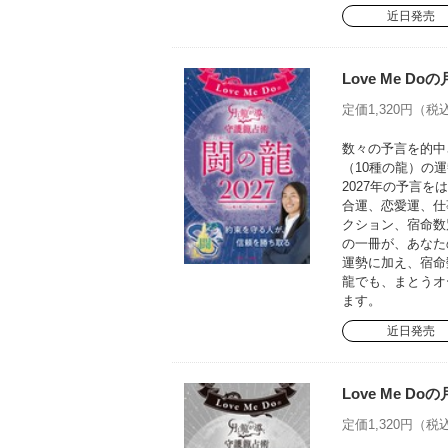
近日発売
Love Me D
定価1,320円（税込
数々の予言を的中さ
（10種の龍）の運
2027年の予言
合運、恋愛運、仕
クション、宿命数
の一冊が、あなた
運勢に加え、宿命
龍でも、まとうオ
ます。
近日発売
Love Me D
定価1,320円（税込