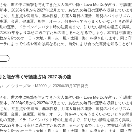
せ、世の中に衝撃を与えてきた大人気占い師・Love Me Doが占う、守護龍
勢本。2026年9月から2027年12月まで、あなたの毎日の運勢を収録していま
をはじめ、注意点や開運法、基本性格、月運＆毎日の運勢、運勢のバイオリズム
事運、金運、健康運、相性、オーラ、何をやってもうまくいかないときの開
別の運勢、ドラゴンインパクト時の注意点まで、知りたい情報を幅広く掲載
の2027年をより幸せに過ごすための道しるべとなるでしょう。本書は守護龍
数から6つのオーラ（大地・月・火・風・太陽・海）を導き出します。同じ守
ーラによって性格や運命は異なるため、自分により合った運勢を知ることが
oの月と龍が導く守護龍占術 2027 祈の龍
） ／ シリーズNo：M2009 ／ 2026年09月07日発売
せ、世の中に衝撃を与えてきた大人気占い師・Love Me Doが占う、守護龍
勢本。2026年9月から2027年12月まで、あなたの毎日の運勢を収録していま
をはじめ、注意点や開運法、基本性格、月運＆毎日の運勢、運勢のバイオリズム
事運、金運、健康運、相性、オーラ、何をやってもうまくいかないときの開
別の運勢、ドラゴンインパクト時の注意点まで、知りたい情報を幅広く掲載
の2027年をより幸せに過ごすための道しるべとなるでしょう。本書は守護龍
数から6つのオーラ（大地・月・火・風・太陽・海）を導き出します。同じ守