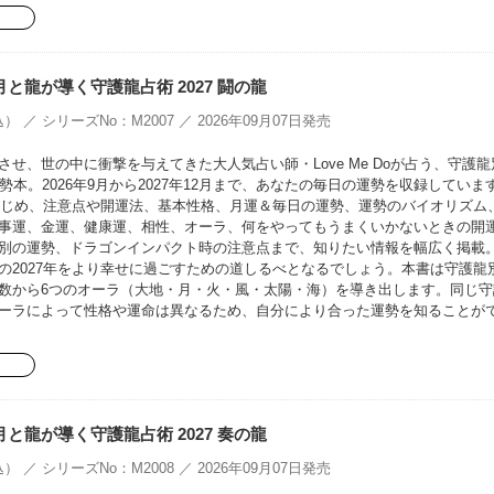
oの月と龍が導く守護龍占術 2027 闘の龍
） ／ シリーズNo：M2007 ／ 2026年09月07日発売
せ、世の中に衝撃を与えてきた大人気占い師・Love Me Doが占う、守護龍
勢本。2026年9月から2027年12月まで、あなたの毎日の運勢を収録していま
をはじめ、注意点や開運法、基本性格、月運＆毎日の運勢、運勢のバイオリズム
事運、金運、健康運、相性、オーラ、何をやってもうまくいかないときの開
別の運勢、ドラゴンインパクト時の注意点まで、知りたい情報を幅広く掲載
の2027年をより幸せに過ごすための道しるべとなるでしょう。本書は守護龍
数から6つのオーラ（大地・月・火・風・太陽・海）を導き出します。同じ守
ーラによって性格や運命は異なるため、自分により合った運勢を知ることが
oの月と龍が導く守護龍占術 2027 奏の龍
） ／ シリーズNo：M2008 ／ 2026年09月07日発売