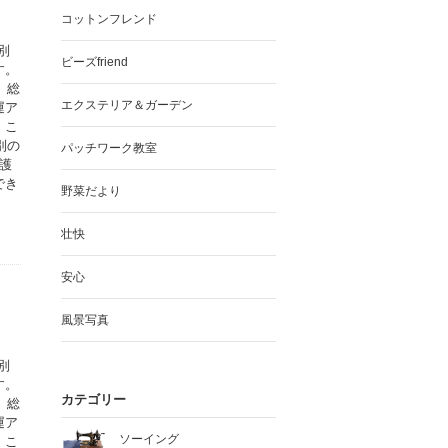
コットンフレンド
別
ビーズfriend
す。
、総
エクステリア＆ガーデン
運ア
。こ
別の
パッチワーク教室
護
でき
野菜だより
壮快
安心
風景写真
別
す。
カテゴリー
、総
運ア
ソーイング
。こ