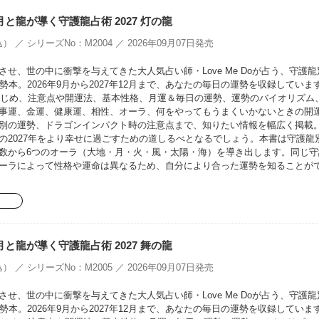
oの月と龍が導く守護龍占術 2027 灯の龍
） ／ シリーズNo：M2004 ／ 2026年09月07日発売
せ、世の中に衝撃を与えてきた大人気占い師・Love Me Doが占う、守護龍
勢本。2026年9月から2027年12月まで、あなたの毎日の運勢を収録していま
をはじめ、注意点や開運法、基本性格、月運＆毎日の運勢、運勢のバイオリズム
事運、金運、健康運、相性、オーラ、何をやってもうまくいかないときの開
別の運勢、ドラゴンインパクト時の注意点まで、知りたい情報を幅広く掲載
の2027年をより幸せに過ごすための道しるべとなるでしょう。本書は守護龍
数から6つのオーラ（大地・月・火・風・太陽・海）を導き出します。同じ守
ーラによって性格や運命は異なるため、自分により合った運勢を知ることが
oの月と龍が導く守護龍占術 2027 舞の龍
） ／ シリーズNo：M2005 ／ 2026年09月07日発売
せ、世の中に衝撃を与えてきた大人気占い師・Love Me Doが占う、守護龍
勢本。2026年9月から2027年12月まで、あなたの毎日の運勢を収録していま