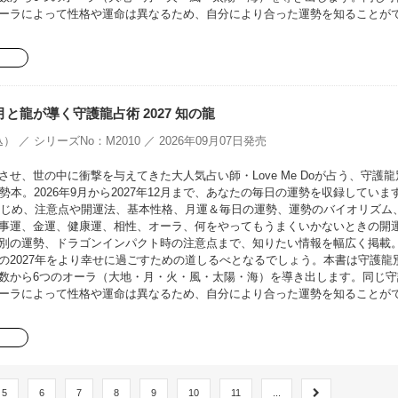
ーラによって性格や運命は異なるため、自分により合った運勢を知ることが
oの月と龍が導く守護龍占術 2027 知の龍
） ／ シリーズNo：M2010 ／ 2026年09月07日発売
せ、世の中に衝撃を与えてきた大人気占い師・Love Me Doが占う、守護龍
勢本。2026年9月から2027年12月まで、あなたの毎日の運勢を収録していま
をはじめ、注意点や開運法、基本性格、月運＆毎日の運勢、運勢のバイオリズム
事運、金運、健康運、相性、オーラ、何をやってもうまくいかないときの開
別の運勢、ドラゴンインパクト時の注意点まで、知りたい情報を幅広く掲載
の2027年をより幸せに過ごすための道しるべとなるでしょう。本書は守護龍
数から6つのオーラ（大地・月・火・風・太陽・海）を導き出します。同じ守
ーラによって性格や運命は異なるため、自分により合った運勢を知ることが
5
6
7
8
9
10
11
...