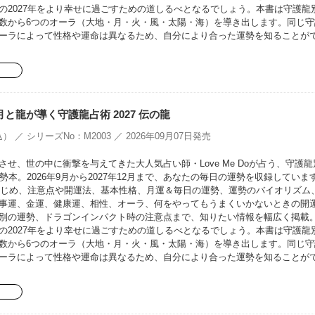
の2027年をより幸せに過ごすための道しるべとなるでしょう。本書は守護龍
数から6つのオーラ（大地・月・火・風・太陽・海）を導き出します。同じ守
ーラによって性格や運命は異なるため、自分により合った運勢を知ることが
oの月と龍が導く守護龍占術 2027 伝の龍
） ／ シリーズNo：M2003 ／ 2026年09月07日発売
せ、世の中に衝撃を与えてきた大人気占い師・Love Me Doが占う、守護龍
勢本。2026年9月から2027年12月まで、あなたの毎日の運勢を収録していま
をはじめ、注意点や開運法、基本性格、月運＆毎日の運勢、運勢のバイオリズム
事運、金運、健康運、相性、オーラ、何をやってもうまくいかないときの開
別の運勢、ドラゴンインパクト時の注意点まで、知りたい情報を幅広く掲載
の2027年をより幸せに過ごすための道しるべとなるでしょう。本書は守護龍
数から6つのオーラ（大地・月・火・風・太陽・海）を導き出します。同じ守
ーラによって性格や運命は異なるため、自分により合った運勢を知ることが