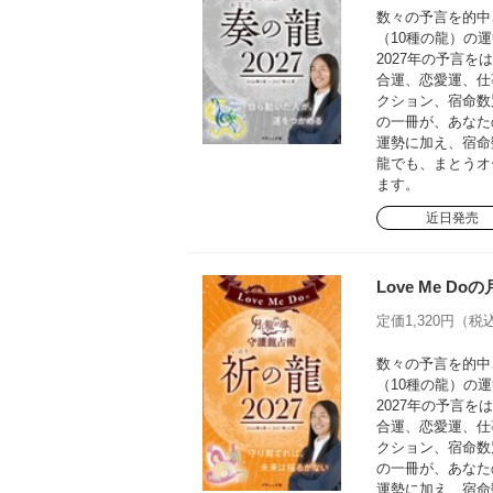
数々の予言を的中さ
（10種の龍）の運
2027年の予言
合運、恋愛運、仕
クション、宿命数
の一冊が、あなた
運勢に加え、宿命
龍でも、まとうオ
ます。
近日発売
Love Me D
定価1,320円（税込
数々の予言を的中さ
（10種の龍）の運
2027年の予言
合運、恋愛運、仕
クション、宿命数
の一冊が、あなた
運勢に加え、宿命