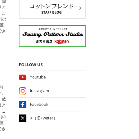
、総
運ア
。こ
別の
護
でき
FOLLOW US
Youtube
別
Instagram
す。
、総
Facebook
運ア
。こ
別の
X（旧Twitter）
護
でき