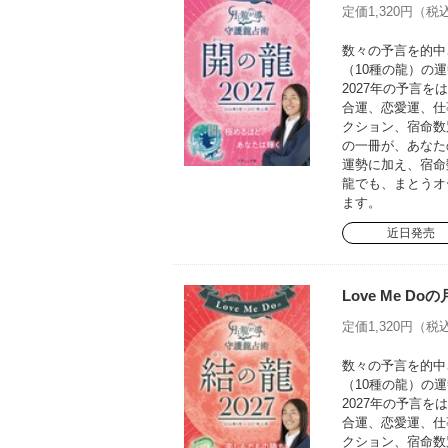
定価1,320円（税込
数々の予言を的中さ
（10種の龍）の運
2027年の予言
合運、恋愛運、仕
クション、宿命数
の一冊が、あなた
運勢に加え、宿命
龍でも、まとうオ
ます。
近日発売
Love Me D
定価1,320円（税込
数々の予言を的中さ
（10種の龍）の運
2027年の予言
合運、恋愛運、仕
クション、宿命数