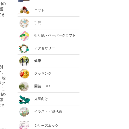
別の
護
ニット
でき
手芸
折り紙・ペーパークラフト
アクセサリー
健康
別
す。
クッキング
、総
運ア
園芸・DIY
。こ
別の
児童向け
護
でき
イラスト・塗り絵
シリーズムック