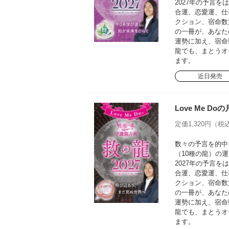
2027年の予言
合運、恋愛運、仕
クション、宿命数
の一冊が、あなた
運勢に加え、宿命
龍でも、まとうオ
ます。
近日発売
Love Me D
定価1,320円（税込
数々の予言を的中さ
（10種の龍）の運
2027年の予言
合運、恋愛運、仕
クション、宿命数
の一冊が、あなた
運勢に加え、宿命
龍でも、まとうオ
ます。