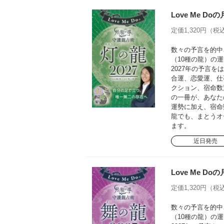
Love Me D
定価1,320円（税込
数々の予言を的中さ
（10種の龍）の運
2027年の予言
合運、恋愛運、仕
クション、宿命数
の一冊が、あなた
運勢に加え、宿命
龍でも、まとうオ
ます。
近日発売
Love Me D
定価1,320円（税込
数々の予言を的中さ
（10種の龍）の運