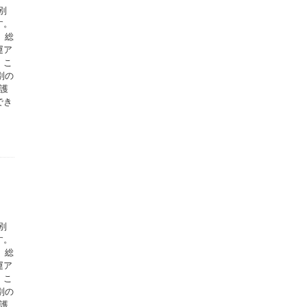
別
す。
、総
運ア
。こ
別の
護
でき
別
す。
、総
運ア
。こ
別の
護