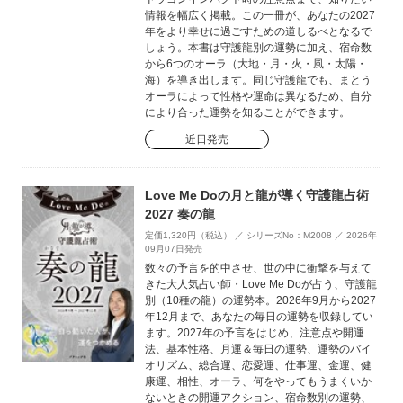
情報を幅広く掲載。この一冊が、あなたの2027
年をより幸せに過ごすための道しるべとなるで
しょう。本書は守護龍別の運勢に加え、宿命数
から6つのオーラ（大地・月・火・風・太陽・
海）を導き出します。同じ守護龍でも、まとう
オーラによって性格や運命は異なるため、自分
により合った運勢を知ることができます。
近日発売
Love Me Doの月と龍が導く守護龍占術
2027 奏の龍
定価1,320円（税込） ／ シリーズNo：M2008 ／ 2026年
09月07日発売
数々の予言を的中させ、世の中に衝撃を与えて
きた大人気占い師・Love Me Doが占う、守護龍
別（10種の龍）の運勢本。2026年9月から2027
年12月まで、あなたの毎日の運勢を収録してい
ます。2027年の予言をはじめ、注意点や開運
法、基本性格、月運＆毎日の運勢、運勢のバイ
オリズム、総合運、恋愛運、仕事運、金運、健
康運、相性、オーラ、何をやってもうまくいか
ないときの開運アクション、宿命数別の運勢、