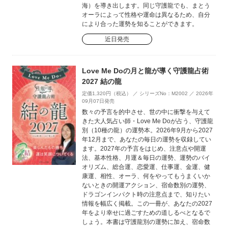
海）を導き出します。同じ守護龍でも、まとう
オーラによって性格や運命は異なるため、自分
により合った運勢を知ることができます。
近日発売
Love Me Doの月と龍が導く守護龍占術
2027 結の龍
定価1,320円（税込） ／ シリーズNo：M2002 ／ 2026年
09月07日発売
数々の予言を的中させ、世の中に衝撃を与えて
きた大人気占い師・Love Me Doが占う、守護龍
別（10種の龍）の運勢本。2026年9月から2027
年12月まで、あなたの毎日の運勢を収録してい
ます。2027年の予言をはじめ、注意点や開運
法、基本性格、月運＆毎日の運勢、運勢のバイ
オリズム、総合運、恋愛運、仕事運、金運、健
康運、相性、オーラ、何をやってもうまくいか
ないときの開運アクション、宿命数別の運勢、
ドラゴンインパクト時の注意点まで、知りたい
情報を幅広く掲載。この一冊が、あなたの2027
年をより幸せに過ごすための道しるべとなるで
しょう。本書は守護龍別の運勢に加え、宿命数