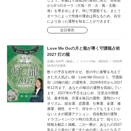
しょう。本書は守護龍別の運勢に加え、宿命数
から6つのオーラ（大地・月・火・風・太陽・
海）を導き出します。同じ守護龍でも、まとう
オーラによって性格や運命は異なるため、自分
により合った運勢を知ることができます。
近日発売
Love Me Doの月と龍が導く守護龍占術
2027 灯の龍
定価1,320円（税込） ／ シリーズNo：M2004 ／ 2026年
09月07日発売
数々の予言を的中させ、世の中に衝撃を与えて
きた大人気占い師・Love Me Doが占う、守護龍
別（10種の龍）の運勢本。2026年9月から2027
年12月まで、あなたの毎日の運勢を収録してい
ます。2027年の予言をはじめ、注意点や開運
法、基本性格、月運＆毎日の運勢、運勢のバイ
オリズム、総合運、恋愛運、仕事運、金運、健
康運、相性、オーラ、何をやってもうまくいか
ないときの開運アクション、宿命数別の運勢、
ドラゴンインパクト時の注意点まで、知りたい
情報を幅広く掲載。この一冊が、あなたの2027
年をより幸せに過ごすための道しるべとなるで