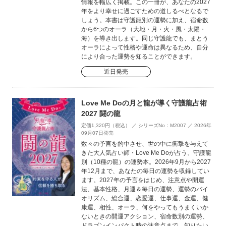
情報を幅広く掲載。この一冊が、あなたの2027
年をより幸せに過ごすための道しるべとなるで
しょう。本書は守護龍別の運勢に加え、宿命数
から6つのオーラ（大地・月・火・風・太陽・
海）を導き出します。同じ守護龍でも、まとう
オーラによって性格や運命は異なるため、自分
により合った運勢を知ることができます。
近日発売
Love Me Doの月と龍が導く守護龍占術
2027 闘の龍
定価1,320円（税込） ／ シリーズNo：M2007 ／ 2026年
09月07日発売
数々の予言を的中させ、世の中に衝撃を与えて
きた大人気占い師・Love Me Doが占う、守護龍
別（10種の龍）の運勢本。2026年9月から2027
年12月まで、あなたの毎日の運勢を収録してい
ます。2027年の予言をはじめ、注意点や開運
法、基本性格、月運＆毎日の運勢、運勢のバイ
オリズム、総合運、恋愛運、仕事運、金運、健
康運、相性、オーラ、何をやってもうまくいか
ないときの開運アクション、宿命数別の運勢、
ドラゴンインパクト時の注意点まで、知りたい