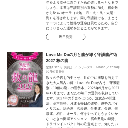
年をより幸せに過ごすための道しるべとなるで
しょう。本書は守護龍別の運勢に加え、宿命数
から6つのオーラ（大地・月・火・風・太陽・
海）を導き出します。同じ守護龍でも、まとう
オーラによって性格や運命は異なるため、自分
により合った運勢を知ることができます。
近日発売
Love Me Doの月と龍が導く守護龍占術
2027 救の龍
定価1,320円（税込） ／ シリーズNo：M2006 ／ 2026年
09月07日発売
数々の予言を的中させ、世の中に衝撃を与えて
きた大人気占い師・Love Me Doが占う、守護龍
別（10種の龍）の運勢本。2026年9月から2027
年12月まで、あなたの毎日の運勢を収録してい
ます。2027年の予言をはじめ、注意点や開運
法、基本性格、月運＆毎日の運勢、運勢のバイ
オリズム、総合運、恋愛運、仕事運、金運、健
康運、相性、オーラ、何をやってもうまくいか
ないときの開運アクション、宿命数別の運勢、
ドラゴンインパクト時の注意点まで、知りたい