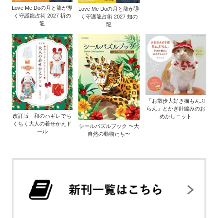
Love Me Doの月と龍が導
Love Me Doの月と龍が導
く守護龍占術 2027 祈の
く守護龍占術 2027 知の
龍
龍
「お散歩大好き猫もんぶ
らん」とかぎ針編みのお
改訂版 和のハギレでち
めかしニット
くちく大人の着せかえド
シールパズルブック 〜大
ール
自然の動物たち〜