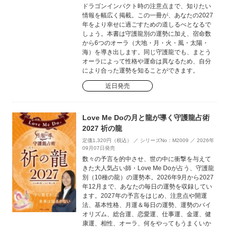
ドラゴンインパクト時の注意点まで、知りたい
情報を幅広く掲載。この一冊が、あなたの2027
年をより幸せに過ごすための道しるべとなるで
しょう。本書は守護龍別の運勢に加え、宿命数
から6つのオーラ（大地・月・火・風・太陽・
海）を導き出します。同じ守護龍でも、まとう
オーラによって性格や運命は異なるため、自分
により合った運勢を知ることができます。
近日発売
Love Me Doの月と龍が導く守護龍占術
2027 祈の龍
定価1,320円（税込） ／ シリーズNo：M2009 ／ 2026年
09月07日発売
数々の予言を的中させ、世の中に衝撃を与えて
きた大人気占い師・Love Me Doが占う、守護龍
別（10種の龍）の運勢本。2026年9月から2027
年12月まで、あなたの毎日の運勢を収録してい
ます。2027年の予言をはじめ、注意点や開運
法、基本性格、月運＆毎日の運勢、運勢のバイ
オリズム、総合運、恋愛運、仕事運、金運、健
康運、相性、オーラ、何をやってもうまくいか