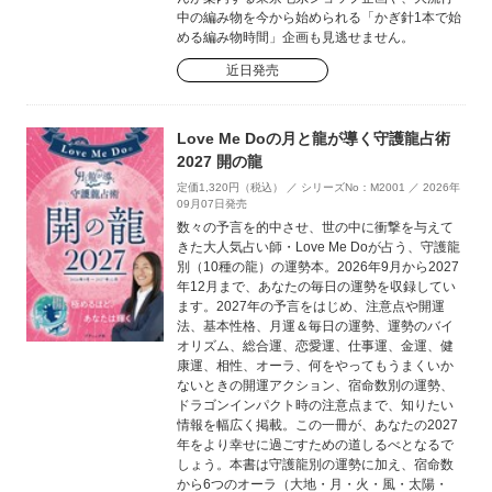
中の編み物を今から始められる「かぎ針1本で始
める編み物時間」企画も見逃せません。
近日発売
Love Me Doの月と龍が導く守護龍占術
2027 開の龍
定価1,320円（税込） ／ シリーズNo：M2001 ／ 2026年
09月07日発売
数々の予言を的中させ、世の中に衝撃を与えて
きた大人気占い師・Love Me Doが占う、守護龍
別（10種の龍）の運勢本。2026年9月から2027
年12月まで、あなたの毎日の運勢を収録してい
ます。2027年の予言をはじめ、注意点や開運
法、基本性格、月運＆毎日の運勢、運勢のバイ
オリズム、総合運、恋愛運、仕事運、金運、健
康運、相性、オーラ、何をやってもうまくいか
ないときの開運アクション、宿命数別の運勢、
ドラゴンインパクト時の注意点まで、知りたい
情報を幅広く掲載。この一冊が、あなたの2027
年をより幸せに過ごすための道しるべとなるで
しょう。本書は守護龍別の運勢に加え、宿命数
から6つのオーラ（大地・月・火・風・太陽・