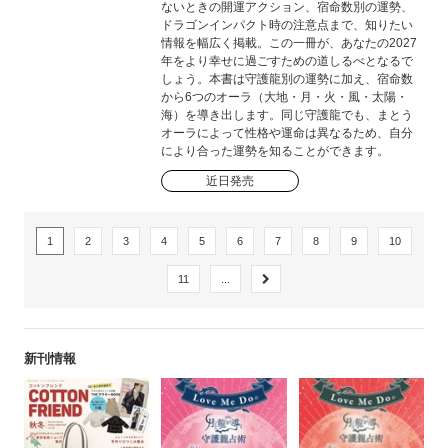
ないときの開運アクション、宿命数別の運勢、
ドラゴンインパクト時の注意点まで、知りたい
情報を幅広く掲載。この一冊が、あなたの2027
年をより幸せに過ごすための道しるべとなるで
しょう。本書は守護龍別の運勢に加え、宿命数
から6つのオーラ（大地・月・火・風・太陽・
海）を導き出します。同じ守護龍でも、まとう
オーラによって性格や運命は異なるため、自分
により合った運勢を知ることができます。
近日発売
1
2
3
4
5
6
7
8
9
10
11
...
新刊情報