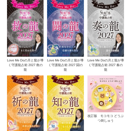
Love Me Doの月と龍が導
Love Me Doの月と龍が導
Love Me Doの月と龍が導
く守護龍占術 2027 救の
く守護龍占術 2027 闘の
く守護龍占術 2027 奏の
龍
龍
龍
改訂版 モコモコ どうぶ
つ刺しゅう