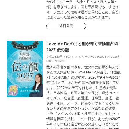
から6つのオーラ（大地・月・火・風・太陽・
海）を導き出します。同じ守護龍でも、まとう
オーラによって性格や運命は異なるため、自分
により合った運勢を知ることができます。
近日発売
Love Me Doの月と龍が導く守護龍占術
2027 伝の龍
定価1,320円（税込） ／ シリーズNo：M2003 ／ 2026年
09月07日発売
数々の予言を的中させ、世の中に衝撃を与えて
きた大人気占い師・Love Me Doが占う、守護龍
別（10種の龍）の運勢本。2026年9月から2027
年12月まで、あなたの毎日の運勢を収録してい
ます。2027年の予言をはじめ、注意点や開運
法、基本性格、月運＆毎日の運勢、運勢のバイ
オリズム、総合運、恋愛運、仕事運、金運、健
康運、相性、オーラ、何をやってもうまくいか
ないときの開運アクション、宿命数別の運勢、
ドラゴンインパクト時の注意点まで、知りたい
情報を幅広く掲載。この一冊が、あなたの2027
年をより幸せに過ごすための道しるべとなるで