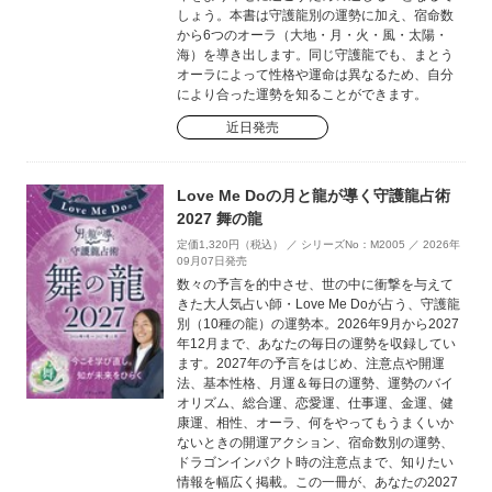
しょう。本書は守護龍別の運勢に加え、宿命数
から6つのオーラ（大地・月・火・風・太陽・
海）を導き出します。同じ守護龍でも、まとう
オーラによって性格や運命は異なるため、自分
により合った運勢を知ることができます。
近日発売
Love Me Doの月と龍が導く守護龍占術
2027 舞の龍
定価1,320円（税込） ／ シリーズNo：M2005 ／ 2026年
09月07日発売
数々の予言を的中させ、世の中に衝撃を与えて
きた大人気占い師・Love Me Doが占う、守護龍
別（10種の龍）の運勢本。2026年9月から2027
年12月まで、あなたの毎日の運勢を収録してい
ます。2027年の予言をはじめ、注意点や開運
法、基本性格、月運＆毎日の運勢、運勢のバイ
オリズム、総合運、恋愛運、仕事運、金運、健
康運、相性、オーラ、何をやってもうまくいか
ないときの開運アクション、宿命数別の運勢、
ドラゴンインパクト時の注意点まで、知りたい
情報を幅広く掲載。この一冊が、あなたの2027