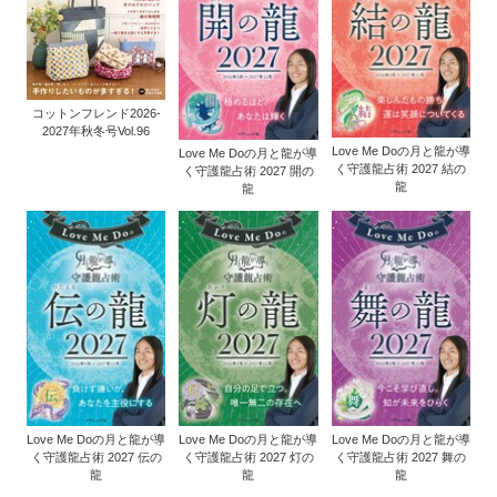
コットンフレンド2026-
2027年秋冬号Vol.96
Love Me Doの月と龍が導
Love Me Doの月と龍が導
く守護龍占術 2027 結の
く守護龍占術 2027 開の
龍
龍
Love Me Doの月と龍が導
Love Me Doの月と龍が導
Love Me Doの月と龍が導
く守護龍占術 2027 伝の
く守護龍占術 2027 灯の
く守護龍占術 2027 舞の
龍
龍
龍