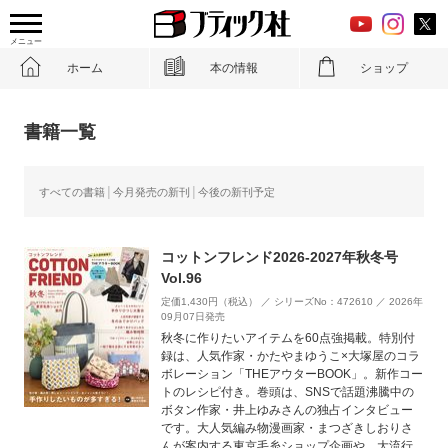
メニュー
ホーム
本の情報
ショップ
書籍一覧
すべての書籍
今月発売の新刊
今後の新刊予定
コットンフレンド2026-2027年秋冬号
Vol.96
定価1,430円（税込） ／ シリーズNo：472610 ／ 2026年
09月07日発売
秋冬に作りたいアイテムを60点強掲載。特別付
録は、人気作家・かたやまゆうこ×大塚屋のコラ
ボレーション「THEアウターBOOK」。新作コー
トのレシピ付き。巻頭は、SNSで話題沸騰中の
ボタン作家・井上ゆみさんの独占インタビュー
です。大人気編み物漫画家・まつざきしおりさ
んが案内する東京毛糸ショップ企画や、大流行