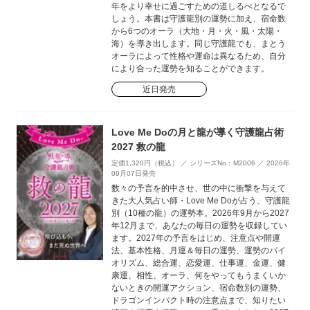
年をより幸せに過ごすための道しるべとなるで
しょう。本書は守護龍別の運勢に加え、宿命数
から6つのオーラ（大地・月・火・風・太陽・
海）を導き出します。同じ守護龍でも、まとう
オーラによって性格や運命は異なるため、自分
により合った運勢を知ることができます。
近日発売
Love Me Doの月と龍が導く守護龍占術
2027 救の龍
定価1,320円（税込） ／ シリーズNo：M2006 ／ 2026年
09月07日発売
数々の予言を的中させ、世の中に衝撃を与えて
きた大人気占い師・Love Me Doが占う、守護龍
別（10種の龍）の運勢本。2026年9月から2027
年12月まで、あなたの毎日の運勢を収録してい
ます。2027年の予言をはじめ、注意点や開運
法、基本性格、月運＆毎日の運勢、運勢のバイ
オリズム、総合運、恋愛運、仕事運、金運、健
康運、相性、オーラ、何をやってもうまくいか
ないときの開運アクション、宿命数別の運勢、
ドラゴンインパクト時の注意点まで、知りたい