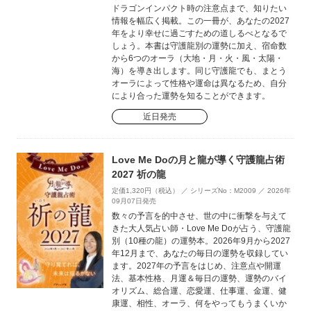
ドラゴンインパクト時の注意点まで、知りたい
情報を幅広く掲載。この一冊が、あなたの2027
年をより幸せに過ごすための道しるべとなるで
しょう。本書は守護龍別の運勢に加え、宿命数
から6つのオーラ（大地・月・火・風・太陽・
海）を導き出します。同じ守護龍でも、まとう
オーラによって性格や運命は異なるため、自分
により合った運勢を知ることができます。
近日発売
Love Me Doの月と龍が導く守護龍占術
2027 祈の龍
定価1,320円（税込） ／ シリーズNo：M2009 ／ 2026年
09月07日発売
数々の予言を的中させ、世の中に衝撃を与えて
きた大人気占い師・Love Me Doが占う、守護龍
別（10種の龍）の運勢本。2026年9月から2027
年12月まで、あなたの毎日の運勢を収録してい
ます。2027年の予言をはじめ、注意点や開運
法、基本性格、月運＆毎日の運勢、運勢のバイ
オリズム、総合運、恋愛運、仕事運、金運、健
康運、相性、オーラ、何をやってもうまくいか