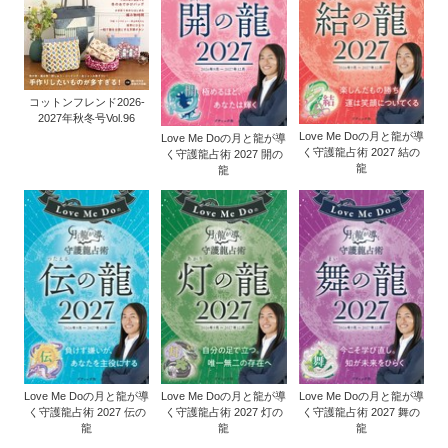
コットンフレンド2026-
2027年秋冬号Vol.96
Love Me Doの月と龍が導
Love Me Doの月と龍が導
く守護龍占術 2027 結の
く守護龍占術 2027 開の
龍
龍
Love Me Doの月と龍が導
Love Me Doの月と龍が導
Love Me Doの月と龍が導
く守護龍占術 2027 伝の
く守護龍占術 2027 灯の
く守護龍占術 2027 舞の
龍
龍
龍