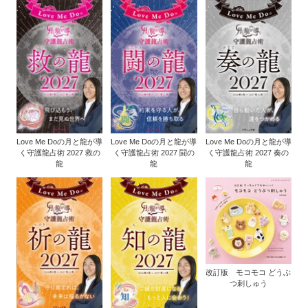
Love Me Doの月と龍が導
Love Me Doの月と龍が導
Love Me Doの月と龍が導
く守護龍占術 2027 救の
く守護龍占術 2027 闘の
く守護龍占術 2027 奏の
龍
龍
龍
改訂版 モコモコ どうぶ
つ刺しゅう