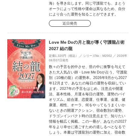
海）を導き出します。同じ守護龍でも、まとう
オーラによって性格や運命は異なるため、自分
により合った運勢を知ることができます。
近日発売
Love Me Doの月と龍が導く守護龍占術
2027 結の龍
定価1,320円（税込） ／ シリーズNo：M2002 ／ 2026年
09月07日発売
数々の予言を的中させ、世の中に衝撃を与えて
きた大人気占い師・Love Me Doが占う、守護龍
別（10種の龍）の運勢本。2026年9月から2027
年12月まで、あなたの毎日の運勢を収録してい
ます。2027年の予言をはじめ、注意点や開運
法、基本性格、月運＆毎日の運勢、運勢のバイ
オリズム、総合運、恋愛運、仕事運、金運、健
康運、相性、オーラ、何をやってもうまくいか
ないときの開運アクション、宿命数別の運勢、
ドラゴンインパクト時の注意点まで、知りたい
情報を幅広く掲載。この一冊が、あなたの2027
年をより幸せに過ごすための道しるべとなるで
しょう。本書は守護龍別の運勢に加え、宿命数