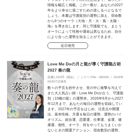
情報を幅広く掲載。この一冊が、あなたの2027
年をより幸せに過ごすための道しるべとなるで
しょう。本書は守護龍別の運勢に加え、宿命数
から6つのオーラ（大地・月・火・風・太陽・
海）を導き出します。同じ守護龍でも、まとう
オーラによって性格や運命は異なるため、自分
により合った運勢を知ることができます。
近日発売
Love Me Doの月と龍が導く守護龍占術
2027 奏の龍
定価1,320円（税込） ／ シリーズNo：M2008 ／ 2026年
09月07日発売
数々の予言を的中させ、世の中に衝撃を与えて
きた大人気占い師・Love Me Doが占う、守護龍
別（10種の龍）の運勢本。2026年9月から2027
年12月まで、あなたの毎日の運勢を収録してい
ます。2027年の予言をはじめ、注意点や開運
法、基本性格、月運＆毎日の運勢、運勢のバイ
オリズム、総合運、恋愛運、仕事運、金運、健
康運、相性、オーラ、何をやってもうまくいか
ないときの開運アクション、宿命数別の運勢、