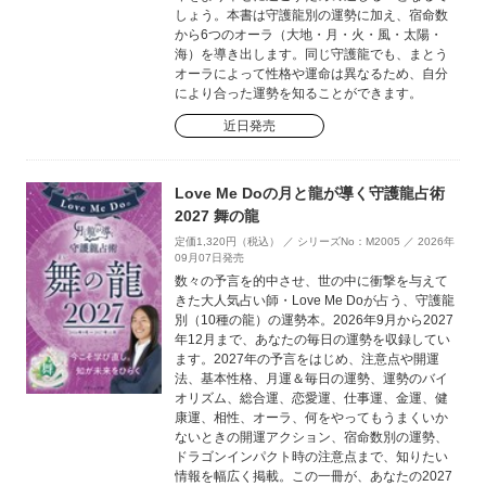
しょう。本書は守護龍別の運勢に加え、宿命数
から6つのオーラ（大地・月・火・風・太陽・
海）を導き出します。同じ守護龍でも、まとう
オーラによって性格や運命は異なるため、自分
により合った運勢を知ることができます。
近日発売
Love Me Doの月と龍が導く守護龍占術
2027 舞の龍
定価1,320円（税込） ／ シリーズNo：M2005 ／ 2026年
09月07日発売
数々の予言を的中させ、世の中に衝撃を与えて
きた大人気占い師・Love Me Doが占う、守護龍
別（10種の龍）の運勢本。2026年9月から2027
年12月まで、あなたの毎日の運勢を収録してい
ます。2027年の予言をはじめ、注意点や開運
法、基本性格、月運＆毎日の運勢、運勢のバイ
オリズム、総合運、恋愛運、仕事運、金運、健
康運、相性、オーラ、何をやってもうまくいか
ないときの開運アクション、宿命数別の運勢、
ドラゴンインパクト時の注意点まで、知りたい
情報を幅広く掲載。この一冊が、あなたの2027