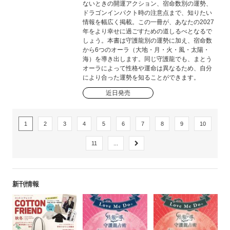
ないときの開運アクション、宿命数別の運勢、
ドラゴンインパクト時の注意点まで、知りたい
情報を幅広く掲載。この一冊が、あなたの2027
年をより幸せに過ごすための道しるべとなるで
しょう。本書は守護龍別の運勢に加え、宿命数
から6つのオーラ（大地・月・火・風・太陽・
海）を導き出します。同じ守護龍でも、まとう
オーラによって性格や運命は異なるため、自分
により合った運勢を知ることができます。
近日発売
1
2
3
4
5
6
7
8
9
10
11
...
新刊情報