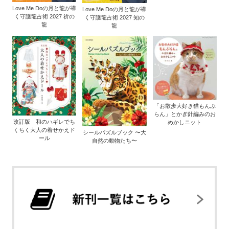
Love Me Doの月と龍が導
Love Me Doの月と龍が導
く守護龍占術 2027 祈の
く守護龍占術 2027 知の
龍
龍
「お散歩大好き猫もんぶ
らん」とかぎ針編みのお
改訂版 和のハギレでち
めかしニット
くちく大人の着せかえド
シールパズルブック 〜大
ール
自然の動物たち〜