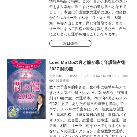
情報を幅広く掲載。この一冊が、あなたの2027
年をより幸せに過ごすための道しるべとなるで
しょう。本書は守護龍別の運勢に加え、宿命数
から6つのオーラ（大地・月・火・風・太陽・
海）を導き出します。同じ守護龍でも、まとう
オーラによって性格や運命は異なるため、自分
により合った運勢を知ることができます。
近日発売
Love Me Doの月と龍が導く守護龍占術
2027 闘の龍
定価1,320円（税込） ／ シリーズNo：M2007 ／ 2026年
09月07日発売
数々の予言を的中させ、世の中に衝撃を与えて
きた大人気占い師・Love Me Doが占う、守護龍
別（10種の龍）の運勢本。2026年9月から2027
年12月まで、あなたの毎日の運勢を収録してい
ます。2027年の予言をはじめ、注意点や開運
法、基本性格、月運＆毎日の運勢、運勢のバイ
オリズム、総合運、恋愛運、仕事運、金運、健
康運、相性、オーラ、何をやってもうまくいか
ないときの開運アクション、宿命数別の運勢、
ドラゴンインパクト時の注意点まで、知りたい