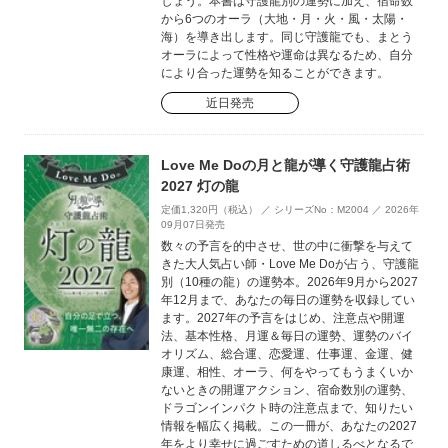
しょう。本書は守護龍別の運勢に加え、宿命数
から6つのオーラ（大地・月・火・風・太陽・
海）を導き出します。同じ守護龍でも、まとう
オーラによって性格や運命は異なるため、自分
により合った運勢を知ることができます。
近日発売
Love Me Doの月と龍が導く守護龍占術
2027 灯の龍
定価1,320円（税込） ／ シリーズNo：M2004 ／ 2026年
09月07日発売
数々の予言を的中させ、世の中に衝撃を与えて
きた大人気占い師・Love Me Doが占う、守護龍
別（10種の龍）の運勢本。2026年9月から2027
年12月まで、あなたの毎日の運勢を収録してい
ます。2027年の予言をはじめ、注意点や開運
法、基本性格、月運＆毎日の運勢、運勢のバイ
オリズム、総合運、恋愛運、仕事運、金運、健
康運、相性、オーラ、何をやってもうまくいか
ないときの開運アクション、宿命数別の運勢、
ドラゴンインパクト時の注意点まで、知りたい
情報を幅広く掲載。この一冊が、あなたの2027
年をより幸せに過ごすための道しるべとなるで