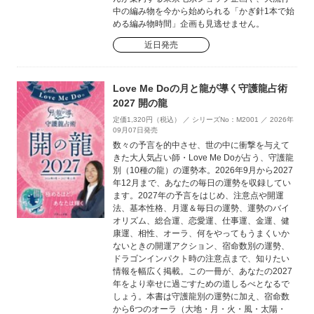
中の編み物を今から始められる「かぎ針1本で始
める編み物時間」企画も見逃せません。
近日発売
Love Me Doの月と龍が導く守護龍占術
2027 開の龍
定価1,320円（税込） ／ シリーズNo：M2001 ／ 2026年
09月07日発売
数々の予言を的中させ、世の中に衝撃を与えて
きた大人気占い師・Love Me Doが占う、守護龍
別（10種の龍）の運勢本。2026年9月から2027
年12月まで、あなたの毎日の運勢を収録してい
ます。2027年の予言をはじめ、注意点や開運
法、基本性格、月運＆毎日の運勢、運勢のバイ
オリズム、総合運、恋愛運、仕事運、金運、健
康運、相性、オーラ、何をやってもうまくいか
ないときの開運アクション、宿命数別の運勢、
ドラゴンインパクト時の注意点まで、知りたい
情報を幅広く掲載。この一冊が、あなたの2027
年をより幸せに過ごすための道しるべとなるで
しょう。本書は守護龍別の運勢に加え、宿命数
から6つのオーラ（大地・月・火・風・太陽・