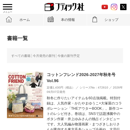
メニュー
ホーム
本の情報
ショップ
書籍一覧
すべての書籍
今月発売の新刊
今後の新刊予定
コットンフレンド2026-2027年秋冬号
Vol.96
定価1,430円（税込） ／ シリーズNo：472610 ／ 2026年
09月07日発売
秋冬に作りたいアイテムを60点強掲載。特別付
録は、人気作家・かたやまゆうこ×大塚屋のコラ
ボレーション「THEアウターBOOK」。新作コー
トのレシピ付き。巻頭は、SNSで話題沸騰中の
ボタン作家・井上ゆみさんの独占インタビュー
です。大人気編み物漫画家・まつざきしおりさ
んが案内する東京毛糸ショップ企画や、大流行