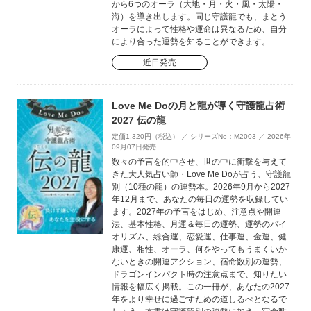
から6つのオーラ（大地・月・火・風・太陽・
海）を導き出します。同じ守護龍でも、まとう
オーラによって性格や運命は異なるため、自分
により合った運勢を知ることができます。
近日発売
Love Me Doの月と龍が導く守護龍占術
2027 伝の龍
定価1,320円（税込） ／ シリーズNo：M2003 ／ 2026年
09月07日発売
数々の予言を的中させ、世の中に衝撃を与えて
きた大人気占い師・Love Me Doが占う、守護龍
別（10種の龍）の運勢本。2026年9月から2027
年12月まで、あなたの毎日の運勢を収録してい
ます。2027年の予言をはじめ、注意点や開運
法、基本性格、月運＆毎日の運勢、運勢のバイ
オリズム、総合運、恋愛運、仕事運、金運、健
康運、相性、オーラ、何をやってもうまくいか
ないときの開運アクション、宿命数別の運勢、
ドラゴンインパクト時の注意点まで、知りたい
情報を幅広く掲載。この一冊が、あなたの2027
年をより幸せに過ごすための道しるべとなるで