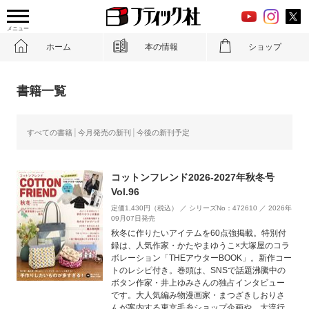
メニュー
ホーム
本の情報
ショップ
書籍一覧
すべての書籍
今月発売の新刊
今後の新刊予定
コットンフレンド2026-2027年秋冬号
Vol.96
定価1,430円（税込） ／ シリーズNo：472610 ／ 2026年
09月07日発売
秋冬に作りたいアイテムを60点強掲載。特別付
録は、人気作家・かたやまゆうこ×大塚屋のコラ
ボレーション「THEアウターBOOK」。新作コー
トのレシピ付き。巻頭は、SNSで話題沸騰中の
ボタン作家・井上ゆみさんの独占インタビュー
です。大人気編み物漫画家・まつざきしおりさ
んが案内する東京毛糸ショップ企画や、大流行