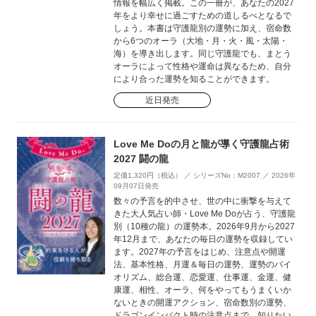
情報を幅広く掲載。この一冊が、あなたの2027
年をより幸せに過ごすための道しるべとなるで
しょう。本書は守護龍別の運勢に加え、宿命数
から6つのオーラ（大地・月・火・風・太陽・
海）を導き出します。同じ守護龍でも、まとう
オーラによって性格や運命は異なるため、自分
により合った運勢を知ることができます。
近日発売
Love Me Doの月と龍が導く守護龍占術
2027 闘の龍
定価1,320円（税込） ／ シリーズNo：M2007 ／ 2026年
09月07日発売
数々の予言を的中させ、世の中に衝撃を与えて
きた大人気占い師・Love Me Doが占う、守護龍
別（10種の龍）の運勢本。2026年9月から2027
年12月まで、あなたの毎日の運勢を収録してい
ます。2027年の予言をはじめ、注意点や開運
法、基本性格、月運＆毎日の運勢、運勢のバイ
オリズム、総合運、恋愛運、仕事運、金運、健
康運、相性、オーラ、何をやってもうまくいか
ないときの開運アクション、宿命数別の運勢、
ドラゴンインパクト時の注意点まで、知りたい