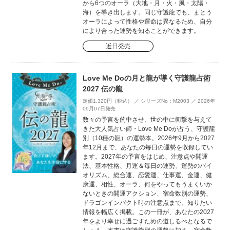
から6つのオーラ（大地・月・火・風・太陽・
海）を導き出します。同じ守護龍でも、まとう
オーラによって性格や運命は異なるため、自分
により合った運勢を知ることができます。
近日発売
Love Me Doの月と龍が導く守護龍占術
2027 伝の龍
定価1,320円（税込） ／ シリーズNo：M2003 ／ 2026年
09月07日発売
数々の予言を的中させ、世の中に衝撃を与えて
きた大人気占い師・Love Me Doが占う、守護龍
別（10種の龍）の運勢本。2026年9月から2027
年12月まで、あなたの毎日の運勢を収録してい
ます。2027年の予言をはじめ、注意点や開運
法、基本性格、月運＆毎日の運勢、運勢のバイ
オリズム、総合運、恋愛運、仕事運、金運、健
康運、相性、オーラ、何をやってもうまくいか
ないときの開運アクション、宿命数別の運勢、
ドラゴンインパクト時の注意点まで、知りたい
情報を幅広く掲載。この一冊が、あなたの2027
年をより幸せに過ごすための道しるべとなるで