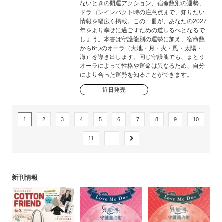
ないときの開運アクション、宿命数別の運勢、
ドラゴンインパクト時の注意点まで、知りたい
情報を幅広く掲載。この一冊が、あなたの2027
年をより幸せに過ごすための道しるべとなるで
しょう。本書は守護龍別の運勢に加え、宿命数
から6つのオーラ（大地・月・火・風・太陽・
海）を導き出します。同じ守護龍でも、まとう
オーラによって性格や運命は異なるため、自分
により合った運勢を知ることができます。
近日発売
1
2
3
4
5
6
7
8
9
10
11
...
新刊情報