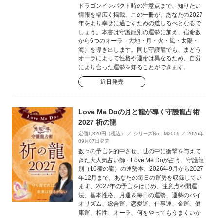
ドラゴンインパクト時の注意点まで、知りたい
情報を幅広く掲載。この一冊が、あなたの2027
年をより幸せに過ごすための道しるべとなるで
しょう。本書は守護龍別の運勢に加え、宿命数
から6つのオーラ（大地・月・火・風・太陽・
海）を導き出します。同じ守護龍でも、まとう
オーラによって性格や運命は異なるため、自分
により合った運勢を知ることができます。
近日発売
Love Me Doの月と龍が導く守護龍占術
2027 祈の龍
定価1,320円（税込） ／ シリーズNo：M2009 ／ 2026年
09月07日発売
数々の予言を的中させ、世の中に衝撃を与えて
きた大人気占い師・Love Me Doが占う、守護龍
別（10種の龍）の運勢本。2026年9月から2027
年12月まで、あなたの毎日の運勢を収録してい
ます。2027年の予言をはじめ、注意点や開運
法、基本性格、月運＆毎日の運勢、運勢のバイ
オリズム、総合運、恋愛運、仕事運、金運、健
康運、相性、オーラ、何をやってもうまくいか