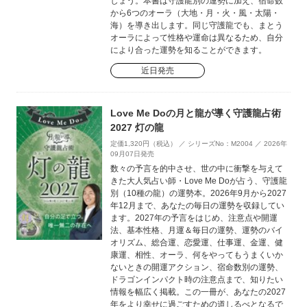
しょう。本書は守護龍別の運勢に加え、宿命数
から6つのオーラ（大地・月・火・風・太陽・
海）を導き出します。同じ守護龍でも、まとう
オーラによって性格や運命は異なるため、自分
により合った運勢を知ることができます。
近日発売
Love Me Doの月と龍が導く守護龍占術
2027 灯の龍
定価1,320円（税込） ／ シリーズNo：M2004 ／ 2026年
09月07日発売
数々の予言を的中させ、世の中に衝撃を与えて
きた大人気占い師・Love Me Doが占う、守護龍
別（10種の龍）の運勢本。2026年9月から2027
年12月まで、あなたの毎日の運勢を収録してい
ます。2027年の予言をはじめ、注意点や開運
法、基本性格、月運＆毎日の運勢、運勢のバイ
オリズム、総合運、恋愛運、仕事運、金運、健
康運、相性、オーラ、何をやってもうまくいか
ないときの開運アクション、宿命数別の運勢、
ドラゴンインパクト時の注意点まで、知りたい
情報を幅広く掲載。この一冊が、あなたの2027
年をより幸せに過ごすための道しるべとなるで