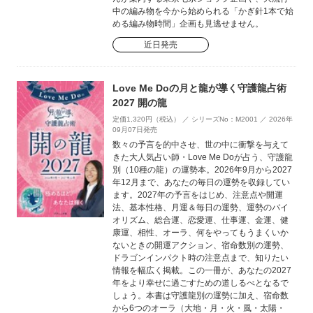
中の編み物を今から始められる「かぎ針1本で始
める編み物時間」企画も見逃せません。
近日発売
Love Me Doの月と龍が導く守護龍占術
2027 開の龍
定価1,320円（税込） ／ シリーズNo：M2001 ／ 2026年
09月07日発売
数々の予言を的中させ、世の中に衝撃を与えて
きた大人気占い師・Love Me Doが占う、守護龍
別（10種の龍）の運勢本。2026年9月から2027
年12月まで、あなたの毎日の運勢を収録してい
ます。2027年の予言をはじめ、注意点や開運
法、基本性格、月運＆毎日の運勢、運勢のバイ
オリズム、総合運、恋愛運、仕事運、金運、健
康運、相性、オーラ、何をやってもうまくいか
ないときの開運アクション、宿命数別の運勢、
ドラゴンインパクト時の注意点まで、知りたい
情報を幅広く掲載。この一冊が、あなたの2027
年をより幸せに過ごすための道しるべとなるで
しょう。本書は守護龍別の運勢に加え、宿命数
から6つのオーラ（大地・月・火・風・太陽・