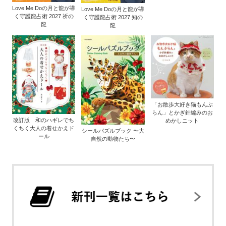
Love Me Doの月と龍が導
Love Me Doの月と龍が導
く守護龍占術 2027 祈の
く守護龍占術 2027 知の
龍
龍
「お散歩大好き猫もんぶ
らん」とかぎ針編みのお
改訂版 和のハギレでち
めかしニット
くちく大人の着せかえド
シールパズルブック 〜大
ール
自然の動物たち〜