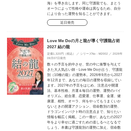
海）を導き出します。同じ守護龍でも、まとう
オーラによって性格や運命は異なるため、自分
により合った運勢を知ることができます。
近日発売
Love Me Doの月と龍が導く守護龍占術
2027 結の龍
定価1,320円（税込） ／ シリーズNo：M2002 ／ 2026年
09月07日発売
数々の予言を的中させ、世の中に衝撃を与えて
きた大人気占い師・Love Me Doが占う、守護龍
別（10種の龍）の運勢本。2026年9月から2027
年12月まで、あなたの毎日の運勢を収録してい
ます。2027年の予言をはじめ、注意点や開運
法、基本性格、月運＆毎日の運勢、運勢のバイ
オリズム、総合運、恋愛運、仕事運、金運、健
康運、相性、オーラ、何をやってもうまくいか
ないときの開運アクション、宿命数別の運勢、
ドラゴンインパクト時の注意点まで、知りたい
情報を幅広く掲載。この一冊が、あなたの2027
年をより幸せに過ごすための道しるべとなるで
しょう。本書は守護龍別の運勢に加え、宿命数