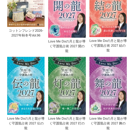
コットンフレンド2026-
2027年秋冬号Vol.96
Love Me Doの月と龍が導
Love Me Doの月と龍が導
く守護龍占術 2027 結の
く守護龍占術 2027 開の
龍
龍
Love Me Doの月と龍が導
Love Me Doの月と龍が導
Love Me Doの月と龍が導
く守護龍占術 2027 伝の
く守護龍占術 2027 灯の
く守護龍占術 2027 舞の
龍
龍
龍