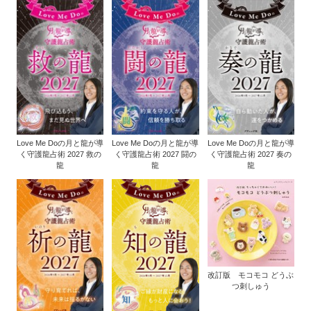
Love Me Doの月と龍が導
Love Me Doの月と龍が導
Love Me Doの月と龍が導
く守護龍占術 2027 救の
く守護龍占術 2027 闘の
く守護龍占術 2027 奏の
龍
龍
龍
改訂版 モコモコ どうぶ
つ刺しゅう