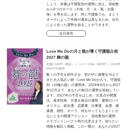
しょう。本書は守護龍別の運勢に加え、宿命数
から6つのオーラ（大地・月・火・風・太陽・
海）を導き出します。同じ守護龍でも、まとう
オーラによって性格や運命は異なるため、自分
により合った運勢を知ることができます。
近日発売
Love Me Doの月と龍が導く守護龍占術
2027 舞の龍
定価1,320円（税込） ／ シリーズNo：M2005 ／ 2026年
09月07日発売
数々の予言を的中させ、世の中に衝撃を与えて
きた大人気占い師・Love Me Doが占う、守護龍
別（10種の龍）の運勢本。2026年9月から2027
年12月まで、あなたの毎日の運勢を収録してい
ます。2027年の予言をはじめ、注意点や開運
法、基本性格、月運＆毎日の運勢、運勢のバイ
オリズム、総合運、恋愛運、仕事運、金運、健
康運、相性、オーラ、何をやってもうまくいか
ないときの開運アクション、宿命数別の運勢、
ドラゴンインパクト時の注意点まで、知りたい
情報を幅広く掲載。この一冊が、あなたの2027