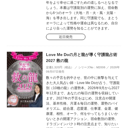
年をより幸せに過ごすための道しるべとなるで
しょう。本書は守護龍別の運勢に加え、宿命数
から6つのオーラ（大地・月・火・風・太陽・
海）を導き出します。同じ守護龍でも、まとう
オーラによって性格や運命は異なるため、自分
により合った運勢を知ることができます。
近日発売
Love Me Doの月と龍が導く守護龍占術
2027 救の龍
定価1,320円（税込） ／ シリーズNo：M2006 ／ 2026年
09月07日発売
数々の予言を的中させ、世の中に衝撃を与えて
きた大人気占い師・Love Me Doが占う、守護龍
別（10種の龍）の運勢本。2026年9月から2027
年12月まで、あなたの毎日の運勢を収録してい
ます。2027年の予言をはじめ、注意点や開運
法、基本性格、月運＆毎日の運勢、運勢のバイ
オリズム、総合運、恋愛運、仕事運、金運、健
康運、相性、オーラ、何をやってもうまくいか
ないときの開運アクション、宿命数別の運勢、
ドラゴンインパクト時の注意点まで、知りたい