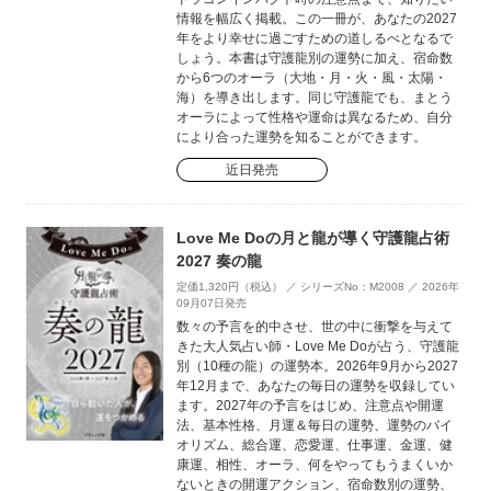
情報を幅広く掲載。この一冊が、あなたの2027
年をより幸せに過ごすための道しるべとなるで
しょう。本書は守護龍別の運勢に加え、宿命数
から6つのオーラ（大地・月・火・風・太陽・
海）を導き出します。同じ守護龍でも、まとう
オーラによって性格や運命は異なるため、自分
により合った運勢を知ることができます。
近日発売
Love Me Doの月と龍が導く守護龍占術
2027 奏の龍
定価1,320円（税込） ／ シリーズNo：M2008 ／ 2026年
09月07日発売
数々の予言を的中させ、世の中に衝撃を与えて
きた大人気占い師・Love Me Doが占う、守護龍
別（10種の龍）の運勢本。2026年9月から2027
年12月まで、あなたの毎日の運勢を収録してい
ます。2027年の予言をはじめ、注意点や開運
法、基本性格、月運＆毎日の運勢、運勢のバイ
オリズム、総合運、恋愛運、仕事運、金運、健
康運、相性、オーラ、何をやってもうまくいか
ないときの開運アクション、宿命数別の運勢、